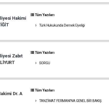
Tüm Yazıları
liyesi Hakimi
İĞİT
Türk Hukukunda Dernek Üyeliği
Tüm Yazıları
liyesi Zabıt
KLİYURT
SORGU
Tüm Yazıları
akimi Dr. A
TANZİMAT FERMANI’NA GENEL BİR BAKIŞ