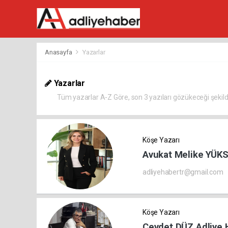
Anasayfa
Yazarlar
Yazarlar
Tüm yazarlar A-Z Göre, son 3 yazıları gözükeceği şekilde
Köşe Yazarı
Avukat Melike YÜK
adliyehabertr@gmail.com
Köşe Yazarı
Cevdet DÜZ Adliye 