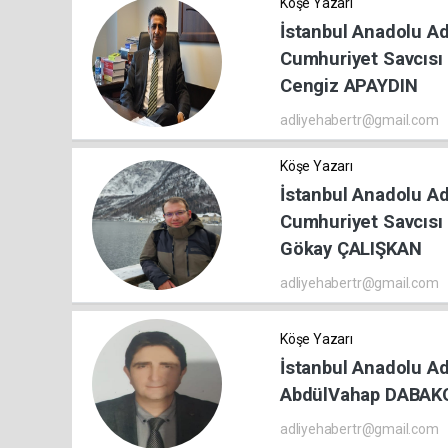
Köşe Yazarı
İstanbul Anadolu Ad
Cumhuriyet Savcısı 
Cengiz APAYDIN
adliyehabertr@gmail.com
Köşe Yazarı
İstanbul Anadolu Ad
Cumhuriyet Savcıs
Gökay ÇALIŞKAN
adliyehabertr@gmail.com
Köşe Yazarı
İstanbul Anadolu Ad
AbdülVahap DABAK
adliyehabertr@gmail.com