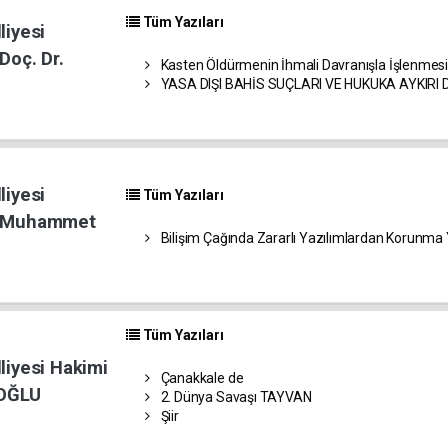
Tüm Yazıları
liyesi
Doç. Dr.
Kasten Öldürmenin İhmali Davranışla İşlenmesi
YASA DIŞI BAHİS SUÇLARI VE HUKUKA AYKIRI 
liyesi
Tüm Yazıları
ı Muhammet
Bilişim Çağında Zararlı Yazılımlardan Korunma
Tüm Yazıları
liyesi Hakimi
Çanakkale de
OĞLU
2. Dünya Savaşı TAYVAN
Şiir