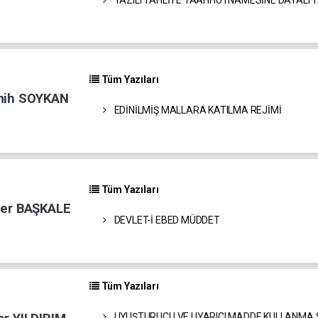
Tüm Yazıları
emih SOYKAN
EDİNİLMİŞ MALLARA KATILMA REJİMİ
Tüm Yazıları
ner BAŞKALE
DEVLET-İ EBED MÜDDET
Tüm Yazıları
UYUŞTURUCU VE UYARICI MADDE KULLANMA S