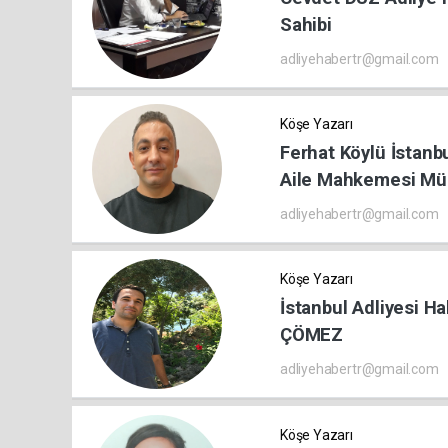
Sahibi
adliyehabertr@gmail.com
Köşe Yazarı
Ferhat Köylü İstanbu
Aile Mahkemesi Müb
adliyehabertr@gmail.com
Köşe Yazarı
İstanbul Adliyesi H
ÇÖMEZ
adliyehabertr@gmail.com
Köşe Yazarı