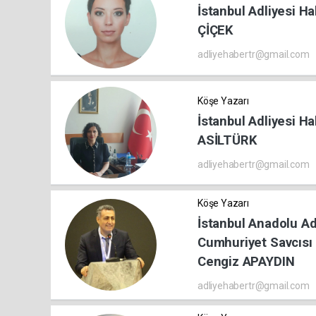
İstanbul Adliyesi H
ÇİÇEK
adliyehabertr@gmail.com
Köşe Yazarı
İstanbul Adliyesi Ha
ASİLTÜRK
adliyehabertr@gmail.com
Köşe Yazarı
İstanbul Anadolu Ad
Cumhuriyet Savcısı 
Cengiz APAYDIN
adliyehabertr@gmail.com