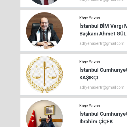
Köşe Yazarı
İstanbul BİM Vergi
Başkanı Ahmet GÜ
adliyehabertr@gmail.com
Köşe Yazarı
İstanbul Cumhuriyet
KAŞIKÇI
adliyehabertr@gmail.com
Köşe Yazarı
İstanbul Cumhuriyet
İbrahim ÇİÇEK