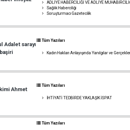
ADLİYE HABERCİLİĞİ VE ADLİYE MUHABİRCİLİ
Sağlık Haberciliği
Soruşturmacı Gazetecilik
Tüm Yazıları
l Adalet sarayı
aşiri
Kadın Hakları Anlayışında Yanılgılar ve Gerçekle
Tüm Yazıları
akimi Ahmet
İHTİYATİ TEDBİRDE YAKLAŞIK İSPAT
Tüm Yazıları