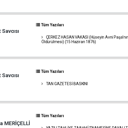
Tüm Yazıları
 Savcısı
ÇERKEZ HASAN VAKASI (Hüseyin Avni Paşa’nın
Öldürülmesi) (15 Haziran 1876)
Tüm Yazıları
 Savcısı
TAN GAZETESİ BASKINI
Tüm Yazıları
da MERİÇELLİ
YAZILI TAHLİYE TAAHHÜTNAMESİNE DAYALI T