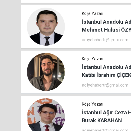
Köşe Yazarı
İstanbul Anadolu Ad
Mehmet Hulusi ÖZY
adliyehabertr@gmail.com
Köşe Yazarı
İstanbul Anadolu Ad
Katibi İbrahim ÇİÇE
adliyehabertr@gmail.com
Köşe Yazarı
İstanbul Ağır Ceza H
Burak KARAHAN
adliyehabertr@gmail.com