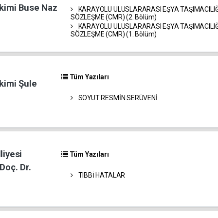
akimi Buse Naz
KARAYOLU ULUSLARARASI EŞYA TAŞIMACILIĞ
SÖZLEŞME (CMR) (2. Bölüm)
KARAYOLU ULUSLARARASI EŞYA TAŞIMACILIĞ
SÖZLEŞME (CMR) (1. Bölüm)
Tüm Yazıları
kimi Şule
SOYUT RESMİN SERÜVENİ
liyesi
Tüm Yazıları
Doç. Dr.
TIBBİ HATALAR