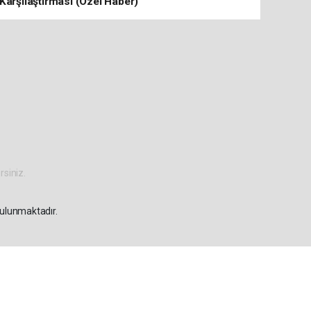
Karşılaştırması (Özel Haber)
rsiniz.
bulunmaktadır.