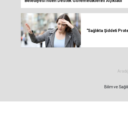
Belediyesi’nden Destek Göremediklerini Açıkladı
“Sağlıkta Şiddeti Pro
Aradığ
Bilim ve Sağl