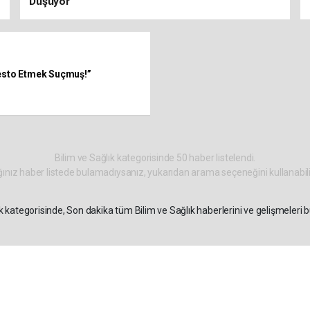
Düşüyor”
testo Etmek Suçmuş!”
Bilim ve Sağlık kategorisinde 50 haber listelendi.
ınız haber listede bulamadıysanız, yukarıdan arama seçeneğini kullanabili
ık kategorisinde, Son dakika tüm Bilim ve Sağlık haberlerini ve gelişmeleri 