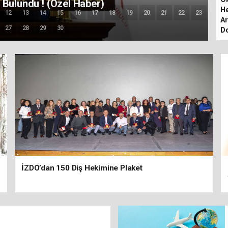
anlığı’nı Protesto Etti !
He
12
13
14
15
16
17
18
19
20
21
22
23
Ar
27
28
29
30
Do
İZDO’dan 150 Diş Hekimine Plaket