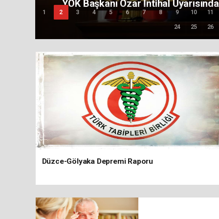
Özel Muayenehane Hekimleri Sağlık Bak
1
2
3
4
5
6
7
8
9
10
11
24
25
26
Düzce-Gölyaka Depremi Raporu