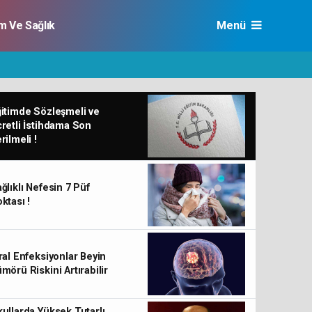
im Ve Sağlık
Menü
itimde Sözleşmeli ve
retli İstihdama Son
rilmeli !
ğlıklı Nefesin 7 Püf
ktası !
ral Enfeksiyonlar Beyin
mörü Riskini Artırabilir
ullarda Yüksek Tutarlı