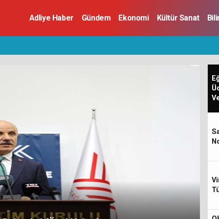
Adliye Haber
Gündem
Ekonomi
Kültür Sanat
Bil
Eğ
Üc
Ve
Sa
No
Vi
Tü
Ok