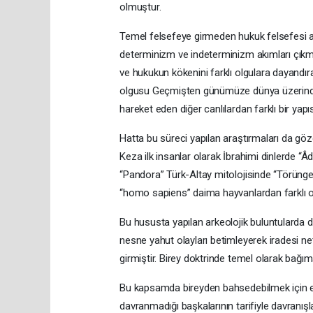
olmuştur.
Temel felsefeye girmeden hukuk felsefesi a
determinizm ve indeterminizm akımları çıkm
ve hukukun kökenini farklı olgulara dayandır
olgusu Geçmişten günümüze dünya üzerindeki 
hareket eden diğer canlılardan farklı bir yapıs
Hatta bu süreci yapılan araştırmaları da gö
Keza ilk insanlar olarak İbrahimi dinlerde “
“Pandora” Türk-Altay mitolojisinde “Törüngey
“homo sapiens” daima hayvanlardan farklı ola
Bu hususta yapılan arkeolojik buluntularda d
nesne yahut olayları betimleyerek iradesi n
girmiştir. Birey doktrinde temel olarak bağımsı
Bu kapsamda bireyden bahsedebilmek için evv
davranmadığı başkalarının tarifiyle davranışl