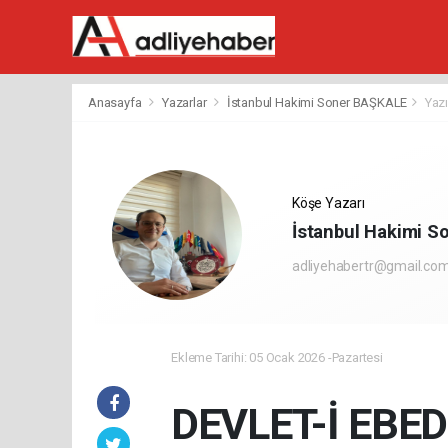
Anasayfa
Yazarlar
İstanbul Hakimi Soner BAŞKALE
Yazı
Köşe Yazarı
İstanbul Hakimi 
adliyehabertr@gmail.co
Ekleme Tarihi: 05 Ocak 2026 -Pazartesi
DEVLET-İ EBE