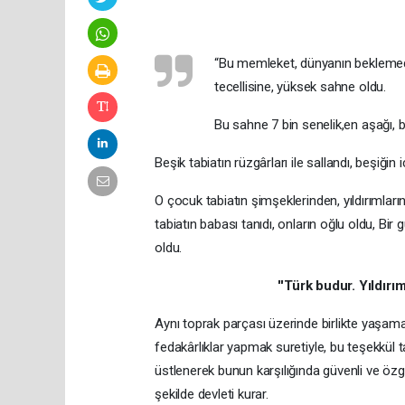
“Bu memleket, dünyanın beklemed
tecellisine, yüksek sahne oldu.
Bu sahne 7 bin senelik,en aşağı, bi
Beşik tabiatın rüzgârları ile sallandı, beşiğin 
O çocuk tabiatın şimşeklerinden, yıldırımların
tabiatın babası tanıdı, onların oğlu oldu, Bir
oldu.
''Türk budur. Yıldırı
Aynı toprak parçası üzerinde birlikte yaşama 
fedakârlıklar yapmak suretiyle, bu teşekkül
üstlenerek bunun karşılığında güvenli ve özgü
şekilde devleti kurar.