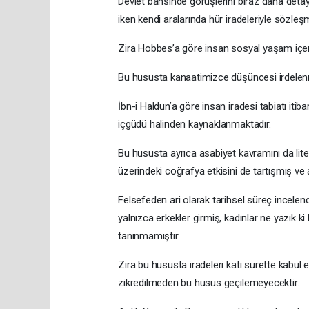
Devlet bahsinde görüşlerini biraz daha deta
iken kendi aralarında hür iradeleriyle sözle
Zira Hobbes’a göre insan sosyal yaşam içer
Bu hususta kanaatimizce düşüncesi irdelenme
İbn-i Haldun’a göre insan iradesi tabiatı itiba
içgüdü halinden kaynaklanmaktadır.
Bu hususta ayrıca asabiyet kavramını da lite
üzerindeki coğrafya etkisini de tartışmış ve a
Felsefeden ari olarak tarihsel süreç incelen
yalnızca erkekler girmiş, kadınlar ne yazık k
tanınmamıştır.
Zira bu hususta iradeleri kati surette kabul 
zikredilmeden bu husus geçilemeyecektir.