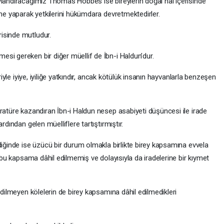
ylandıracağımız Thomas Hobbes ise bireylerin doğal hal içerisinde
şme yaparak yetkilerini hükümdara devretmektedirler.
isinde mutludur.
si gereken bir diğer müellif de İbn-i Haldun’dur.
riyle iyiye, iyiliğe yatkındır, ancak kötülük insanın hayvanlarla benzeşen
ratüre kazandıran İbn-i Haldun nesep asabiyeti düşüncesi ile irade
rdından gelen müelliflere tartıştırmıştır.
diğinde ise üzücü bir durum olmakla birlikte birey kapsamına evvela
i bu kapsama dâhil edilmemiş ve dolayısıyla da iradelerine bir kıymet
edilmeyen kölelerin de birey kapsamına dâhil edilmedikleri