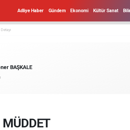
Adliye Haber
Gündem
Ekonomi
Kültür Sanat
Bil
 Detayı
Soner BAŞKALE
m
D MÜDDET