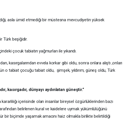
iği, asla ümid etmediği bir müstesna mevcudiyetin yüksek
r Türk beşiğidir.
içindeki çocuk tabiatın yağmurları ile yıkandı.
dan, kasırgalarından evvela korkar gibi oldu, sonra onlara alıştı ,onları
 gün o tabiat çocuğu tabiat oldu, şimşek, yıldırım, güneş oldu, Türk
mdır, kasırgadır, dünyayı aydınlatan güneştir.”
kararlılığı içerisinde olan insanlar bireysel özgürlüklerinden bazı
 tarafından belirlenen kural ve kaidelere uymak yükümlülüğünü
r bir biçimde yaşamak amacını haiz olmakla birlikte belirtildiği