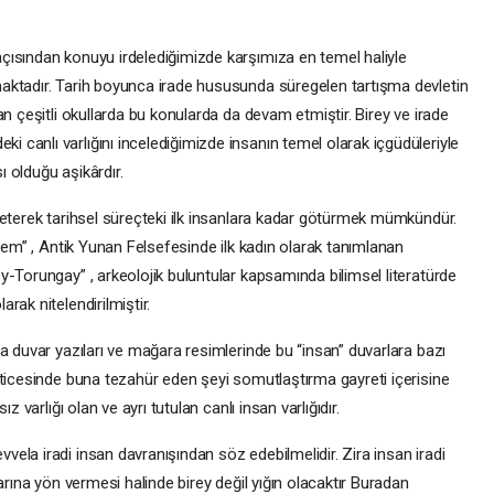
çısından konuyu irdelediğimizde karşımıza en temel haliyle
aktadır. Tarih boyunca irade hususunda süregelen tartışma devletin
an çeşitli okullarda bu konularda da devam etmiştir. Birey ve irade
canlı varlığını incelediğimizde insanın temel olarak içgüdüleriyle
ı olduğu aşikârdır.
zeterek tarihsel süreçteki ilk insanlara kadar götürmek mümkündür.
Âdem” , Antik Yunan Felsefesinde ilk kadın olarak tanımlanan
-Torungay” , arkeolojik buluntular kapsamında bilimsel literatürde
rak nitelendirilmiştir.
a duvar yazıları ve mağara resimlerinde bu “insan” duvarlara bazı
eticesinde buna tezahür eden şeyi somutlaştırma gayreti içerisine
z varlığı olan ve ayrı tutulan canlı insan varlığıdır.
ela iradi insan davranışından söz edebilmelidir. Zira insan iradi
arına yön vermesi halinde birey değil yığın olacaktır Buradan