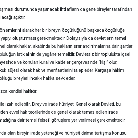
atışması durumunda yaşanacak ihtilafların da gene bireyler tarafından
acağı açıktır.
önlemlerini alarak her bir bireyin özgürlüğünü başkaca özgürlüğe
yapıyı oluşturması gerekmektedir. Dolayısıyla da devletlerin temel
el olarak haklar, akabinde bu hakların sınırlandırılmalarına dair şartlar
uluğun istiklalinin de yegâne temelidir. Devletsiz bir toplulukta içsel
ayesinde ve konulan kural ve kaideler çerçevesinde “kişi” olur,
 hukuk süjesi olarak hak ve menfaatlerini talep eder. Kargaşa hâkim
luğu bireyleri ihkak-ı hakka sevk eder.
ca kendisi haklıdır.
 izah edilebilir. Birey ve irade hürriyeti Genel olarak Devleti, bu
eden evvel hak teorilerinde de genel olarak temas edilen irade
adığına dair temel felsefi görüşlere yer verilmesi gerekmektedir.
nda olan bireyin irade yeteneği ve hürriyeti daima tartışma konusu