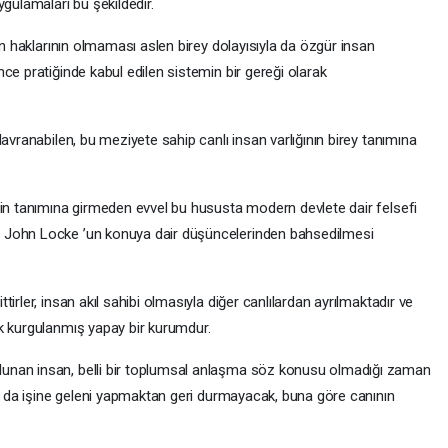
gulamaları bu şekildedir.
ın haklarının olmaması aslen birey dolayısıyla da özgür insan
ce pratiğinde kabul edilen sistemin bir gereği olarak
avranabilen, bu meziyete sahip canlı insan varlığının birey tanımına
tin tanımına girmeden evvel bu hususta modern devlete dair felsefi
 John Locke ’un konuya dair düşüncelerinden bahsedilmesi
irler, insan akıl sahibi olmasıyla diğer canlılardan ayrılmaktadır ve
k kurgulanmış yapay bir kurumdur.
unan insan, belli bir toplumsal anlaşma söz konusu olmadığı zaman
ya da işine geleni yapmaktan geri durmayacak, buna göre canının