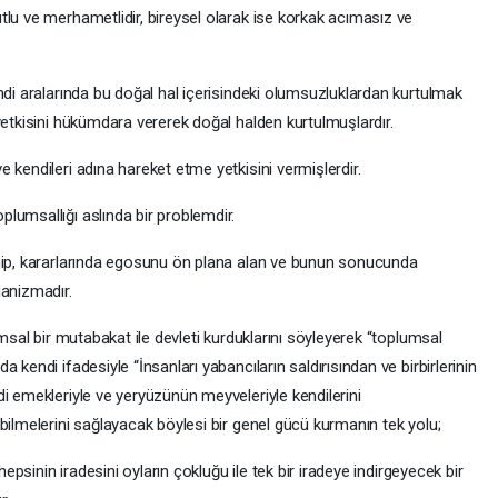
lu ve merhametlidir, bireysel olarak ise korkak acımasız ve
ndi aralarında bu doğal hal içerisindeki olumsuzluklardan kurtulmak
yetkisini hükümdara vererek doğal halden kurtulmuşlardır.
 kendileri adına hareket etme yetkisini vermişlerdir.
lumsallığı aslında bir problemdir.
hip, kararlarında egosunu ön plana alan ve bunun sonucunda
ganizmadır.
umsal bir mutabakat ile devleti kurduklarını söyleyerek “toplumsal
 kendi ifadesiyle “İnsanları yabancıların saldırısından ve birbirlerinin
i emekleriyle ve yeryüzünün meyveleriyle kendilerini
bilmelerini sağlayacak böylesi bir genel gücü kurmanın tek yolu;
hepsinin iradesini oyların çokluğu ile tek bir iradeye indirgeyecek bir