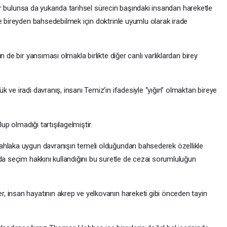
mlar bulunsa da yukarıda tarihsel sürecin başındaki insandan hareketle
e bireyden bahsedebilmek için doktrinle uyumlu olarak irade
 de bir yansıması olmakla birlikte diğer canlı varlıklardan birey
 ve iradi davranış, insanı Temiz’in ifadesiyle “yığın” olmaktan bireye
up olmadığı tartışılagelmiştir.
ahlaka uygun davranışın temeli olduğundan bahsederek özellikle
da seçim hakkını kullandığını bu suretle de cezai sorumluluğun
 insan hayatının akrep ve yelkovanın hareketi gibi önceden tayin