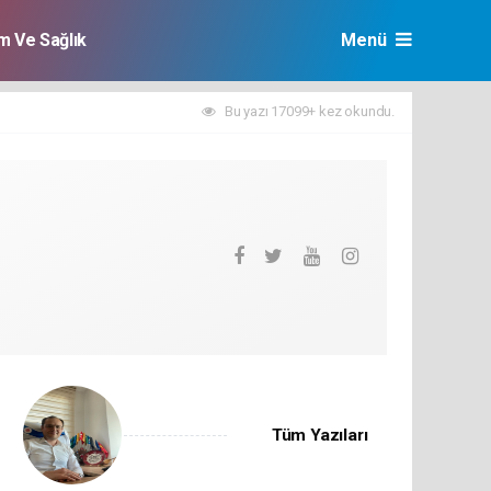
im Ve Sağlık
Menü
Bu yazı 17099+ kez okundu.
Tüm Yazıları