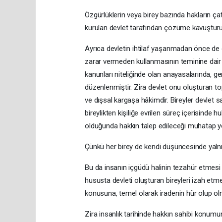
Özgürlüklerin veya birey bazında hakların ç
kurulan devlet tarafından çözüme kavuşturul
Ayrıca devletin ihtilaf yaşanmadan önce de 
zarar vermeden kullanmasının teminine dair 
kanunları niteliğinde olan anayasalarında, gen
düzenlenmiştir. Zira devlet onu oluşturan topl
ve dışsal kargaşa hâkimdir. Bireyler devlet s
bireylikten kişiliğe evrilen süreç içerisinde
olduğunda hakkın talep edileceği muhatap yok
Çünkü her birey de kendi düşüncesinde yalnız
Bu da insanın içgüdü halinin tezahür etmesi ile
hususta devleti oluşturan bireyleri izah etm
konusuna, temel olarak iradenin hür olup olm
Zira insanlık tarihinde hakkın sahibi konumu