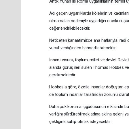
Antik Yunan ile Roma uygarlıklarının temel uy
Adı geçen uygarlıklarda kölelerin ve kadınlar
olmamaları nedeniyle uygarlığın o anki düşün
değerlendirilebilecektir.
Neticeten kanaatimizce ana hatlarıyla iradi d
vücut verdiğinden bahsedilebilecektir.
İnsan unsuru; toplum-millet ve devlet Devle
alanda görüş ileri süren Thomas Hobbes ve
gerekmektedir.
Hobbes’a göre; özetle insanlar doğuştan eşitt
de toplum insanlar tarafından zorunlu olara
Daha çok koruma içgüdüsünün etkisinde bul
varlığını sürdürebilmek adına aklına geleni 
çektiğine sahip olmak isteyecektir.