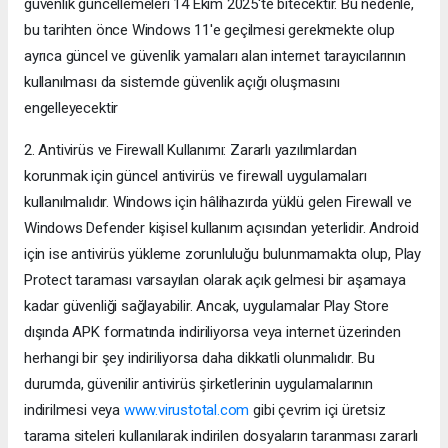
güvenlik güncellemeleri 14 Ekim 2025'te bitecektir. Bu nedenle,
bu tarihten önce Windows 11'e geçilmesi gerekmekte olup
ayrıca güncel ve güvenlik yamaları alan internet tarayıcılarının
kullanılması da sistemde güvenlik açığı oluşmasını
engelleyecektir
2. Antivirüs ve Firewall Kullanımı: Zararlı yazılımlardan
korunmak için güncel antivirüs ve firewall uygulamaları
kullanılmalıdır. Windows için hâlihazırda yüklü gelen Firewall ve
Windows Defender kişisel kullanım açısından yeterlidir. Android
için ise antivirüs yükleme zorunluluğu bulunmamakta olup, Play
Protect taraması varsayılan olarak açık gelmesi bir aşamaya
kadar güvenliği sağlayabilir. Ancak, uygulamalar Play Store
dışında APK formatında indiriliyorsa veya internet üzerinden
herhangi bir şey indiriliyorsa daha dikkatli olunmalıdır. Bu
durumda, güvenilir antivirüs şirketlerinin uygulamalarının
indirilmesi veya
www.virustotal.com
gibi çevrim içi üretsiz
tarama siteleri kullanılarak indirilen dosyaların taranması zararlı