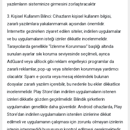
yazılımların sisteminize girmesini zorlaştıracaktır
3. Kişisel Kullanım Bilinci: Cihazların kişisel kullanım bilgisi,
zararlı yazılımlara yakalanmamak açısından önemlidir.
İnternette gezinirken ziyaret edilen siteler, indirilen uygulamalar
ve bu uygulamaların isteği izinler dikkatle incelenmelidir.
Tarayıcılarda genellikle "İzlenme Korunması" başlığı altında
sunulan ayarlar sıkı koruma seviyesinde seçilmeli, ayrıca
AdGuard veya uBlock gibi reklam engelleyici programlar da
zararlı reklamlar, pop-up veya sitelerden korunmaya yardımcı
olacaktır. Spam e-posta veya mesaj eklerindeki bulunan
dosyalar zararlı yazılım içerebilir, bu nedenle bu ekler dikkatlice
incelenmelidir. Play Store'dan indirilen uygulamaların istenen
izinleri dikkatle gözden geçirilmelidir. Bilindik şirketlerin
uygulamaları genellikle daha güvenlidir. Android cihazlarda, Play
Store’dan indirilen uygulamaların istenilen izinlerine dikkat
edilmeli ve uygulamanın çalışması için zorunlu olmayan izinlerin
istenip istenmediği hususunun kontrol edilmesi gerekmektedir.