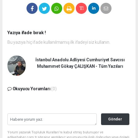
Yazıya ifade bırak !
Bu yazıya hiç ifade kullanılmamış ilk ifadeyi siz kullanın.
İstanbul Anadolu Adliyesi Cumhuriyet Savcısı
Muhammet Gökay ÇALIŞKAN - Tüm Yazıları
Okuyucu Yorumları
(0)
Gönder
Yorum yazarak Topluluk Kuralları’nı kabul etmiş bulunuyor ve
adliyehaber.com.tr sitesine yaptığınız yorumunuzla ilgili doğrudan veya dolaylı