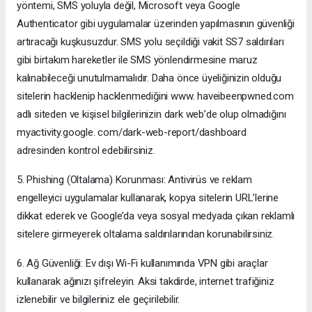
yöntemi, SMS yoluyla değil, Microsoft veya Google
Authenticator gibi uygulamalar üzerinden yapılmasının güvenliği
artıracağı kuşkusuzdur. SMS yolu seçildiği vakit SS7 saldırıları
gibi birtakım hareketler ile SMS yönlendirmesine maruz
kalınabileceği unutulmamalıdır. Daha önce üyeliğinizin olduğu
sitelerin hacklenip hacklenmediğini www. haveibeenpwned.com
adlı siteden ve kişisel bilgilerinizin dark web’de olup olmadığını
myactivity.google. com/dark-web-report/dashboard
adresinden kontrol edebilirsiniz.
5. Phishing (Oltalama) Korunması: Antivirüs ve reklam
engelleyici uygulamalar kullanarak, kopya sitelerin URL’lerine
dikkat ederek ve Google’da veya sosyal medyada çıkan reklamlı
sitelere girmeyerek oltalama saldırılarından korunabilirsiniz.
6. Ağ Güvenliği: Ev dışı Wi-Fi kullanımında VPN gibi araçlar
kullanarak ağınızı şifreleyin. Aksi takdirde, internet trafiğiniz
izlenebilir ve bilgileriniz ele geçirilebilir.