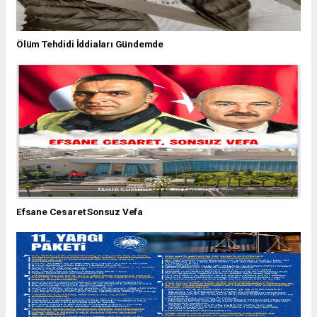
Ölüm Tehdidi İddiaları Gündemde
Efsane Cesaret Sonsuz Vefa