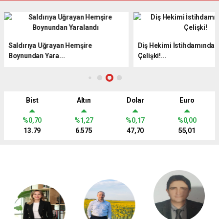
Saldırıya Uğrayan Hemşire
Diş Hekimi İstihdamında 
Boynundan Yara...
Çelişki!...
Bist
Altın
Dolar
Euro
%0,70
%1,27
%0,17
%0,00
13.79
6.575
47,70
55,01