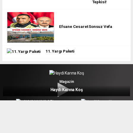
Tepkisi!
Efsane Cesaret Sonsuz Vefa
11. Yargı Paketi
Magazin
Haydi Karına Koş
Magazin
Magazin
HAYVAN HAKLARI
Haydi Karına Koş