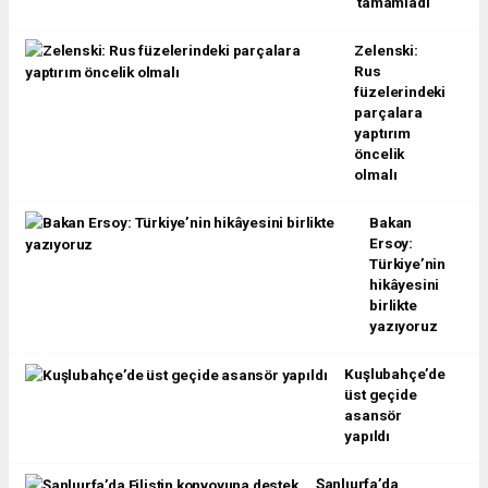
tamamladı
Zelenski:
Rus
füzelerindeki
parçalara
yaptırım
öncelik
olmalı
Bakan
Ersoy:
Türkiye’nin
hikâyesini
birlikte
yazıyoruz
Kuşlubahçe’de
üst geçide
asansör
yapıldı
Şanlıurfa’da