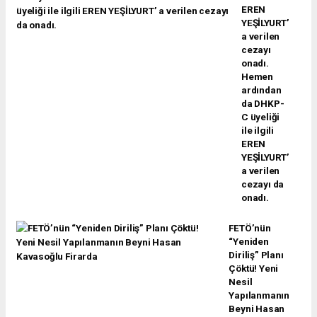
EREN
YEŞİLYURT’
a verilen
cezayı
onadı.
Hemen
ardından
da DHKP-
C üyeliği
ile ilgili
EREN
YEŞİLYURT’
a verilen
cezayı da
onadı.
FETÖ’nün
“Yeniden
Diriliş” Planı
Çöktü! Yeni
Nesil
Yapılanmanın
Beyni Hasan