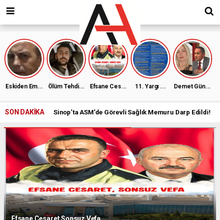
Eskiden Em...
Ölüm Tehdi...
Efsane Ces...
11. Yargı ...
Demet Gün...
SON DAKİKA
Sinop’ta ASM’de Görevli Sağlık Memuru Darp Edildi!
Efsane Cesaret Sonsuz Vefa