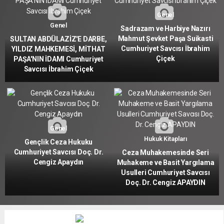
Genel
Genel
Sadrazam ve Harbiye Nazırı
Mahmut Şevket Paşa Suikasti
SULTAN ABDÜLAZİZ'E DARBE,
Cumhuriyet Savcısı İbrahim
YILDIZ MAHKEMESİ, MİTHAT
Çiçek
PAŞA'NIN İDAMI Cumhuriyet
Savcısı İbrahim Çiçek
Genel
Hukuk Kitapları
Gençlik Ceza Hukuku
Cumhuriyet Savcısı Doç. Dr.
Ceza Muhakemesinde Seri
Cengiz Apaydın
Muhakeme ve Basit Yargılama
Usulleri Cumhuriyet Savcısı
Doç. Dr. Cengiz APAYDIN