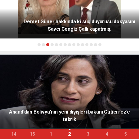
Demet Güner hakkında ki suç duyurusu dosyasını
Savcı Cengiz Çallı kapatmış.
Aliyev: Azerbaycan-ABD ilişkileri 34 yıllık tarihindeki 
yüksek noktasına ulaştı
3
15
1
2
4
5
6