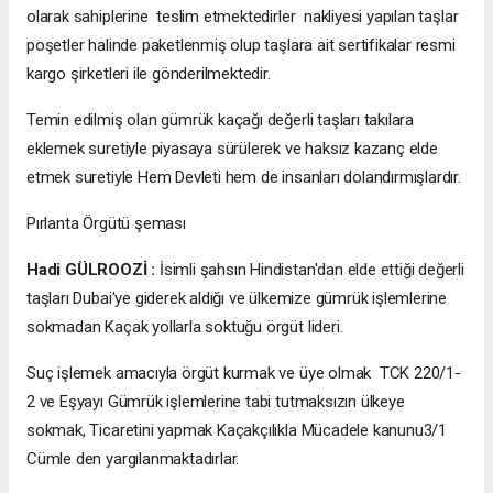
olarak sahiplerine teslim etmektedirler nakliyesi yapılan taşlar
poşetler halinde paketlenmiş olup taşlara ait sertifikalar resmi
kargo şirketleri ile gönderilmektedir.
Temin edilmiş olan gümrük kaçağı değerli taşları takılara
eklemek suretiyle piyasaya sürülerek ve haksız kazanç elde
etmek suretiyle Hem Devleti hem de insanları dolandırmışlardır.
Pırlanta Örgütü şeması
Hadi GÜLROOZİ :
İsimli şahsın Hindistan'dan elde ettiği değerli
taşları Dubai'ye giderek aldığı ve ülkemize gümrük işlemlerine
sokmadan Kaçak yollarla soktuğu örgüt lideri.
Suç işlemek amacıyla örgüt kurmak ve üye olmak TCK 220/1-
2 ve Eşyayı Gümrük işlemlerine tabi tutmaksızın ülkeye
sokmak, Ticaretini yapmak Kaçakçılıkla Mücadele kanunu3/1
Cümle den yargılanmaktadırlar.