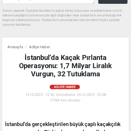
Yorum yazarak Topluluk Kuralları’nı kabul etmiş bulunuyor ve adliyehaber.com.tr
sitesine yaptığınız yorumunuzla ilgili doğrudan veya dolaylı tüm sorumluluğu tek
başınıza üstleniyorsunuz. Yazılan tüm yorumlardan site yönetimi hiçbir şekilde
sorumlu tutulamaz.
Anasayfa
Adliye Haber
İstanbul’da Kaçak Pırlanta
Operasyonu: 1,7 Milyar Liralık
Vurgun, 32 Tutuklama
ADLIYE HABER
14.10.2025 - 12:42, Güncelleme: 24.12.2025 - 23:08
5796+ kez okundu.
İstanbul’da gerçekleştirilen büyük çaplı kaçakçılık