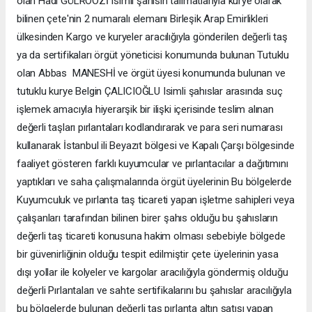
olan Hadi GÜLROOZİ Isimli şahısın talimatlarıyla kurye olarak
bilinen çete'nin 2 numaralı elemanı Birleşik Arap Emirlikleri
ülkesinden Kargo ve kuryeler aracılığıyla gönderilen değerli taş
ya da sertifikaları örgüt yöneticisi konumunda bulunan Tutuklu
olan Abbas MANESHİ ve örgüt üyesi konumunda bulunan ve
tutuklu kurye Belgin ÇALICIOĞLU Isimli şahıslar arasında suç
işlemek amacıyla hiyerarşik bir ilişki içerisinde teslim alınan
değerli taşları pırlantaları kodlandırarak ve para seri numarası
kullanarak İstanbul ili Beyazıt bölgesi ve Kapalı Çarşı bölgesinde
faaliyet gösteren farklı kuyumcular ve pırlantacılar a dağıtımını
yaptıkları ve saha çalışmalarında örgüt üyelerinin Bu bölgelerde
Kuyumculuk ve pırlanta taş ticareti yapan işletme sahipleri veya
çalışanları tarafından bilinen birer şahıs olduğu bu şahısların
değerli taş ticareti konusuna hakim olması sebebiyle bölgede
bir güvenirliğinin olduğu tespit edilmiştir çete üyelerinin yasa
dışı yollar ile kolyeler ve kargolar aracılığıyla göndermiş olduğu
değerli Pırlantaları ve sahte sertifikalarını bu şahıslar aracılığıyla
bu bölgelerde bulunan değerli taş pırlanta altın satışı yapan