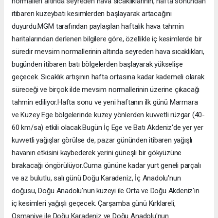
normalleri altında seyreden hava sıcaklıklarının, hafta sonundan
itibaren kuzeybatı kesimlerden başlayarak artacağını
duyurdu.MGM tarafından paylaşılan haftalık hava tahmin
haritalarından derlenen bilgilere göre, özellikle iç kesimlerde bir
süredir mevsim normallerinin altında seyreden hava sıcaklıkları,
bugünden itibaren batı bölgelerden başlayarak yükselişe
geçecek. Sıcaklık artışının hafta ortasına kadar kademeli olarak
süreceği ve birçok ilde mevsim normallerinin üzerine çıkacağı
tahmin ediliyor.Hafta sonu ve yeni haftanın ilk günü Marmara
ve Kuzey Ege bölgelerinde kuzey yönlerden kuvvetli rüzgar (40-
60 km/sa) etkili olacak.Bugün İç Ege ve Batı Akdeniz'de yer yer
kuvvetli yağışlar görülse de, pazar gününden itibaren yağışlı
havanın etkisini kaybederek yerini güneşli bir gökyüzüne
bırakacağı öngörülüyor.Cuma gününe kadar yurt geneli parçalı
ve az bulutlu, salı günü Doğu Karadeniz, İç Anadolu'nun
doğusu, Doğu Anadolu'nun kuzeyi ile Orta ve Doğu Akdeniz'in
iç kesimleri yağışlı geçecek. Çarşamba günü Kırklareli,
Osmaniye ile Doğu Karadeniz ve Doğu Anadolu'nun