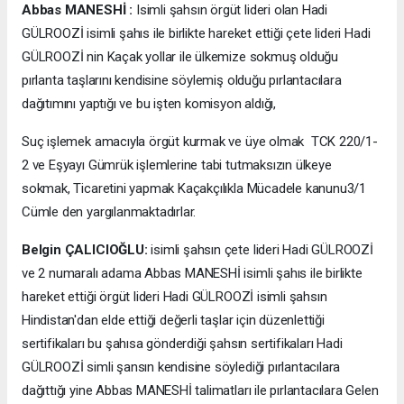
Abbas MANESHİ :
Isimli şahsın örgüt lideri olan Hadi
GÜLROOZİ isimli şahıs ile birlikte hareket ettiği çete lideri Hadi
GÜLROOZİ nin Kaçak yollar ile ülkemize sokmuş olduğu
pırlanta taşlarını kendisine söylemiş olduğu pırlantacılara
dağıtımını yaptığı ve bu işten komisyon aldığı,
Suç işlemek amacıyla örgüt kurmak ve üye olmak TCK 220/1-
2 ve Eşyayı Gümrük işlemlerine tabi tutmaksızın ülkeye
sokmak, Ticaretini yapmak Kaçakçılıkla Mücadele kanunu3/1
Cümle den yargılanmaktadırlar.
Belgin ÇALICIOĞLU:
isimli şahsın çete lideri Hadi GÜLROOZİ
ve 2 numaralı adama Abbas MANESHİ isimli şahıs ile birlikte
hareket ettiği örgüt lideri Hadi GÜLROOZİ isimli şahsın
Hindistan'dan elde ettiği değerli taşlar için düzenlettiği
sertifikaları bu şahısa gönderdiği şahsın sertifikaları Hadi
GÜLROOZİ simli şansın kendisine söylediği pırlantacılara
dağıttığı yine Abbas MANESHİ talimatları ile pırlantacılara Gelen