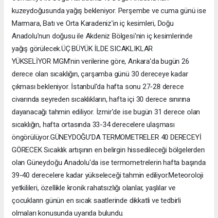
kuzeydoğusunda yağış bekleniyor. Perşembe ve cuma günü ise
Marmara, Batı ve Orta Karadeniz'in iç kesimleri, Doğu
Anadolu'nun doğusu ile Akdeniz Bölgesi'nin iç kesimlerinde
yağış görülecek.ÜÇ BÜYÜK İLDE SICAKLIKLAR
YÜKSELİYOR MGM'nin verilerine göre, Ankara'da bugün 26
derece olan sıcaklığın, çarşamba günü 30 dereceye kadar
çıkması bekleniyor. İstanbul'da hafta sonu 27-28 derece
civarında seyreden sıcaklıkların, hafta içi 30 derece sınırına
dayanacağı tahmin ediliyor. İzmir'de ise bugün 31 derece olan
sıcaklığın, hafta ortasında 33-34 derecelere ulaşması
öngörülüyor.GÜNEYDOĞU'DA TERMOMETRELER 40 DERECEYİ
GÖRECEK Sıcaklık artışının en belirgin hissedileceği bölgelerden
olan Güneydoğu Anadolu'da ise termometrelerin hafta başında
39-40 derecelere kadar yükseleceği tahmin ediliyor.Meteoroloji
yetkilileri, özellikle kronik rahatsızlığı olanlar, yaşlılar ve
çocukların günün en sıcak saatlerinde dikkatli ve tedbirli
olmaları konusunda uyarıda bulundu.