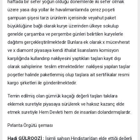
haftada bir sefer yoğun olduğu dönemlerde iki sefer olmak
üzere yasa dışı yollar ile havalimanlarında çerez poşeti
şampuan şişesi tarzı ürünlerin içerisinde veyahut paket
büyüklüğüne bağlı olarak kurye üzerinden ülkeye sokulup
genelde çarşamba ve perşembe günleri belirtilen kuryelerle
dağıtımı gerçekleştirilmektedir Bunlara ek olarak x mücevherat
ve x diamont piyasaya kendi ithalat lisanslarını komisyon
karşılığında kullandırıp nakliyesini yaptıkları taşları kayıt dışı
olarak sahiplerine teslim etmektedirler nakliyesi yapılan taşlar
poşetler halinde paketlenmiş olup taşlara ait sertifikalar resmi
kargo şirketleri ile gönderilmektedir.
Temin edilmiş olan gümrük kaçağı değerli taşları takılara
eklemek suretiyle piyasaya sürülerek ve haksız kazanç elde
etmek suretiyle Hem Devleti hem de insanları dolandırmışlardır.
Pırlanta Örgütü şeması
Hadi GÜLROOZİ :
İsimli şahsın Hindistan'dan elde ettiği değerli