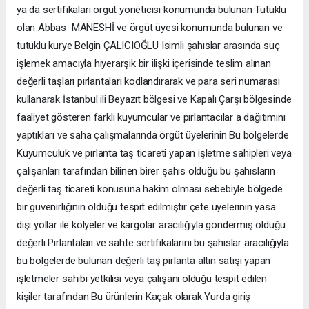
ya da sertifikaları örgüt yöneticisi konumunda bulunan Tutuklu
olan Abbas MANESHİ ve örgüt üyesi konumunda bulunan ve
tutuklu kurye Belgin ÇALICIOĞLU Isimli şahıslar arasında suç
işlemek amacıyla hiyerarşik bir ilişki içerisinde teslim alınan
değerli taşları pırlantaları kodlandırarak ve para seri numarası
kullanarak İstanbul ili Beyazıt bölgesi ve Kapalı Çarşı bölgesinde
faaliyet gösteren farklı kuyumcular ve pırlantacılar a dağıtımını
yaptıkları ve saha çalışmalarında örgüt üyelerinin Bu bölgelerde
Kuyumculuk ve pırlanta taş ticareti yapan işletme sahipleri veya
çalışanları tarafından bilinen birer şahıs olduğu bu şahısların
değerli taş ticareti konusuna hakim olması sebebiyle bölgede
bir güvenirliğinin olduğu tespit edilmiştir çete üyelerinin yasa
dışı yollar ile kolyeler ve kargolar aracılığıyla göndermiş olduğu
değerli Pırlantaları ve sahte sertifikalarını bu şahıslar aracılığıyla
bu bölgelerde bulunan değerli taş pırlanta altın satışı yapan
işletmeler sahibi yetkilisi veya çalışanı olduğu tespit edilen
kişiler tarafından Bu ürünlerin Kaçak olarak Yurda giriş