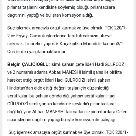
pırlanta taşlarını kendisine söylemiş olduğu pırlantacılara
dağıtımını yaptığı ve bu işten komisyon aldığı,
Suç işlemek amacıyla örgüt kurmak ve üye olmak TCK 220/1-
2 ve Eşyayı Gümrük işlemlerine tabi tutmaksızın ülkeye
sokmak, Ticaretini yapmak Kaçakçılıkla Mücadele kanunu3/1
Cümle den yargılanmaktadırlar.
Belgin ÇALICIOĞLU:
isimli şahsın çete lideri Hadi GÜLROOZİ
ve 2 numaralı adama Abbas MANESHİ isimli şahıs ile birlikte
hareket ettiği örgüt lideri Hadi GÜLROOZİ isimli şahsın
Hindistan'dan elde ettiği değerli taşlar için düzenlettiği
sertifikaları bu şahısa gönderdiği şahsın sertifikaları Hadi
GÜLROOZİ simli şansın kendisine söylediği pırlantacılara
dağıttığı yine Abbas MANESHİ talimatları ile pırlantacılara Gelen
siparişlerinin dağıtım yaptığı bu işte komisyon ile çalıştığı
Suç işlemek amacıyla örgüt kurmak ve üye olmak TCK 220/1-