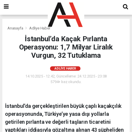
Anasayfa
Adliye Haber
İstanbul’da Kaçak Pırlanta
Operasyonu: 1,7 Milyar Liralık
Vurgun, 32 Tutuklama
ADLIYE HABER
14.10.2025 - 12:42, Güncelleme: 24.12.2025 - 23:08
5794+ kez okundu.
İstanbul’da gerçekleştirilen büyük çaplı kaçakçılık
operasyonunda, Türkiye’ye yasa dışı yollarla
getirilen pırlanta ve değerli taşların ticaretini
yaptıkları iddiasıyla gözaltına alınan 43 şüpheliden