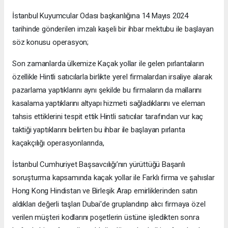
İstanbul Kuyumcular Odası başkanlığına 14 Mayıs 2024
tarihinde gönderilen imzalı kaşeli bir ihbar mektubu ile başlayan
söz konusu operasyon;
Son zamanlarda ülkemize Kaçak yollar ile gelen pırlantaların
özellikle Hintli satıcılarla birlikte yerel firmalardan irsaliye alarak
pazarlama yaptıklarını aynı şekilde bu firmaların da mallarını
kasalama yaptıklarını altyapı hizmeti sağladıklarını ve eleman
tahsis ettiklerini tespit ettik Hintli satıcılar tarafından vur kaç
taktiği yaptıklarını belirten bu ihbar ile başlayan pırlanta
kaçakçılığı operasyonlarında,
İstanbul Cumhuriyet Başsavcılığı’nın yürüttüğü Başarılı
soruşturma kapsamında kaçak yollar ile Farklı firma ve şahıslar
Hong Kong Hindistan ve Birleşik Arap emirliklerinden satın
aldıkları değerli taşları Dubai'de gruplandırıp alıcı firmaya özel
verilen müşteri kodlarını poşetlerin üstüne işledikten sonra