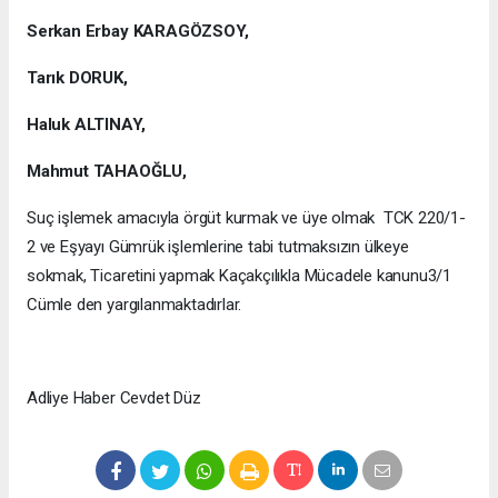
Serkan Erbay KARAGÖZSOY,
Tarık DORUK,
Haluk ALTINAY,
Mahmut TAHAOĞLU,
Suç işlemek amacıyla örgüt kurmak ve üye olmak TCK 220/1-
2 ve Eşyayı Gümrük işlemlerine tabi tutmaksızın ülkeye
sokmak, Ticaretini yapmak Kaçakçılıkla Mücadele kanunu3/1
Cümle den yargılanmaktadırlar.
Adliye Haber Cevdet Düz