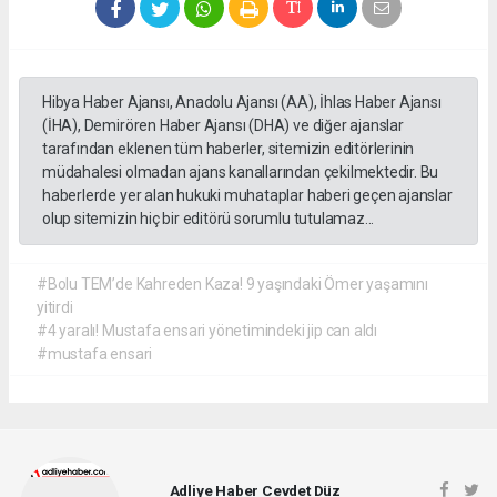
Hibya Haber Ajansı, Anadolu Ajansı (AA), İhlas Haber Ajansı
(İHA), Demirören Haber Ajansı (DHA) ve diğer ajanslar
tarafından eklenen tüm haberler, sitemizin editörlerinin
müdahalesi olmadan ajans kanallarından çekilmektedir. Bu
haberlerde yer alan hukuki muhataplar haberi geçen ajanslar
olup sitemizin hiç bir editörü sorumlu tutulamaz...
#Bolu TEM’de Kahreden Kaza! 9 yaşındaki Ömer yaşamını
yitirdi
#4 yaralı! Mustafa ensari yönetimindeki jip can aldı
#mustafa ensari
Adliye Haber Cevdet Düz