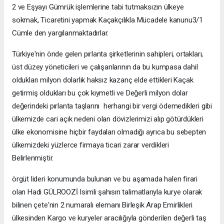
2 ve Eşyayı Gümrük işlemlerine tabi tutmaksızın ülkeye
sokmak, Ticaretini yapmak Kaçakçılıkla Mücadele kanunu3/1
Cümle den yargılanmaktadırlar.
Türkiye'nin önde gelen pırlanta şirketlerinin sahipleri, ortakları,
üst düzey yöneticileri ve çalışanlarının da bu kumpasa dahil
oldukları milyon dolarlık haksız kazanç elde ettikleri Kaçak
getirmiş oldukları bu çok kıymetli ve Değerli milyon dolar
değerindeki pırlanta taşlarını herhangi bir vergi ödemedikleri gibi
ülkemizde cari açık nedeni olan dövizlerimizi alıp götürdükleri
ülke ekonomisine hiçbir faydaları olmadığı ayrıca bu sebepten
ülkemizdeki yüzlerce firmaya ticari zarar verdikleri
Belirlenmiştir.
örgüt lideri konumunda bulunan ve bu aşamada halen firari
olan Hadi GÜLROOZİ Isimli şahısın talimatlarıyla kurye olarak
bilinen çete'nin 2 numaralı elemanı Birleşik Arap Emirlikleri
ülkesinden Kargo ve kuryeler aracılığıyla gönderilen değerli taş