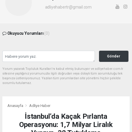
adliyehabertr@gmail.com
Okuyucu Yorumları
(0)
Gönder
Yorum yazarak Topluluk Kuralları’nı kabul etmiş bulunuyor ve adliyehaber.com.tr
sitesine yaptığınız yorumunuzla ilgili doğrudan veya dolaylı tüm sorumluluğu tek
başınıza üstleniyorsunuz. Yazılan tüm yorumlardan site yönetimi hiçbir şekilde
sorumlu tutulamaz.
Anasayfa
Adliye Haber
İstanbul’da Kaçak Pırlanta
Operasyonu: 1,7 Milyar Liralık