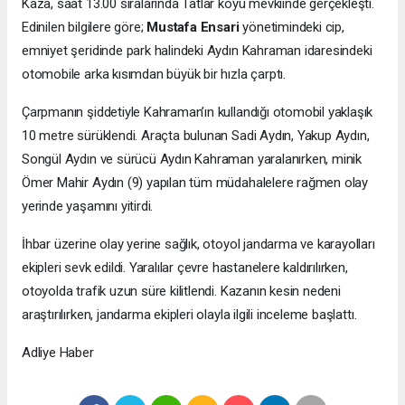
Kaza, saat 13.00 sıralarında Tatlar köyü mevkiinde gerçekleşti.
Edinilen bilgilere göre;
Mustafa Ensari
yönetimindeki cip,
emniyet şeridinde park halindeki Aydın Kahraman idaresindeki
otomobile arka kısımdan büyük bir hızla çarptı.
Çarpmanın şiddetiyle Kahraman’ın kullandığı otomobil yaklaşık
10 metre sürüklendi. Araçta bulunan Sadi Aydın, Yakup Aydın,
Songül Aydın ve sürücü Aydın Kahraman yaralanırken, minik
Ömer Mahir Aydın (9) yapılan tüm müdahalelere rağmen olay
yerinde yaşamını yitirdi.
İhbar üzerine olay yerine sağlık, otoyol jandarma ve karayolları
ekipleri sevk edildi. Yaralılar çevre hastanelere kaldırılırken,
otoyolda trafik uzun süre kilitlendi. Kazanın kesin nedeni
araştırılırken, jandarma ekipleri olayla ilgili inceleme başlattı.
Adliye Haber