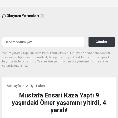
Okuyucu Yorumları
(0)
Gönder
Yorum yazarak Topluluk Kuralları’nı kabul etmiş bulunuyor ve adliyehaber.com.tr
sitesine yaptığınız yorumunuzla ilgili doğrudan veya dolaylı tüm sorumluluğu tek
başınıza üstleniyorsunuz. Yazılan tüm yorumlardan site yönetimi hiçbir şekilde
sorumlu tutulamaz.
Anasayfa
Adliye Haber
Mustafa Ensari Kaza Yaptı 9
yaşındaki Ömer yaşamını yitirdi, 4
yaralı!