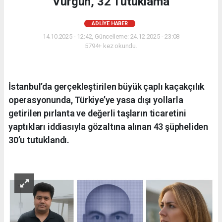
Vurgun, 32 Tutuklama
ADLIYE HABER
14.10.2025 - 12:42, Güncelleme: 24.12.2025 - 23:08
5794+ kez okundu.
İstanbul’da gerçekleştirilen büyük çaplı kaçakçılık
operasyonunda, Türkiye’ye yasa dışı yollarla
getirilen pırlanta ve değerli taşların ticaretini
yaptıkları iddiasıyla gözaltına alınan 43 şüpheliden
30’u tutuklandı.