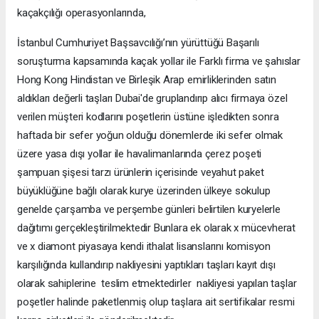
kaçakçılığı operasyonlarında,
İstanbul Cumhuriyet Başsavcılığı’nın yürüttüğü Başarılı
soruşturma kapsamında kaçak yollar ile Farklı firma ve şahıslar
Hong Kong Hindistan ve Birleşik Arap emirliklerinden satın
aldıkları değerli taşları Dubai'de gruplandırıp alıcı firmaya özel
verilen müşteri kodlarını poşetlerin üstüne işledikten sonra
haftada bir sefer yoğun olduğu dönemlerde iki sefer olmak
üzere yasa dışı yollar ile havalimanlarında çerez poşeti
şampuan şişesi tarzı ürünlerin içerisinde veyahut paket
büyüklüğüne bağlı olarak kurye üzerinden ülkeye sokulup
genelde çarşamba ve perşembe günleri belirtilen kuryelerle
dağıtımı gerçekleştirilmektedir Bunlara ek olarak x mücevherat
ve x diamont piyasaya kendi ithalat lisanslarını komisyon
karşılığında kullandırıp nakliyesini yaptıkları taşları kayıt dışı
olarak sahiplerine teslim etmektedirler nakliyesi yapılan taşlar
poşetler halinde paketlenmiş olup taşlara ait sertifikalar resmi