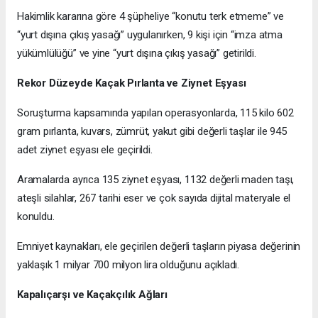
Hakimlik kararına göre 4 şüpheliye “konutu terk etmeme” ve
“yurt dışına çıkış yasağı” uygulanırken, 9 kişi için “imza atma
yükümlülüğü” ve yine “yurt dışına çıkış yasağı” getirildi.
Rekor Düzeyde Kaçak Pırlanta ve Ziynet Eşyası
Soruşturma kapsamında yapılan operasyonlarda, 115 kilo 602
gram pırlanta, kuvars, zümrüt, yakut gibi değerli taşlar ile 945
adet ziynet eşyası ele geçirildi.
Aramalarda ayrıca 135 ziynet eşyası, 1132 değerli maden taşı,
ateşli silahlar, 267 tarihi eser ve çok sayıda dijital materyale el
konuldu.
Emniyet kaynakları, ele geçirilen değerli taşların piyasa değerinin
yaklaşık 1 milyar 700 milyon lira olduğunu açıkladı.
Kapalıçarşı ve Kaçakçılık Ağları