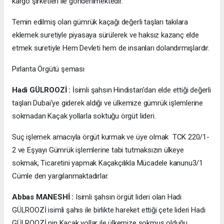
kargo şirketleri ile gönderilmektedir.
Temin edilmiş olan gümrük kaçağı değerli taşları takılara
eklemek suretiyle piyasaya sürülerek ve haksız kazanç elde
etmek suretiyle Hem Devleti hem de insanları dolandırmışlardır.
Pırlanta Örgütü şeması
Hadi GÜLROOZİ :
İsimli şahsın Hindistan'dan elde ettiği değerli
taşları Dubai'ye giderek aldığı ve ülkemize gümrük işlemlerine
sokmadan Kaçak yollarla soktuğu örgüt lideri.
Suç işlemek amacıyla örgüt kurmak ve üye olmak TCK 220/1-
2 ve Eşyayı Gümrük işlemlerine tabi tutmaksızın ülkeye
sokmak, Ticaretini yapmak Kaçakçılıkla Mücadele kanunu3/1
Cümle den yargılanmaktadırlar.
Abbas MANESHİ :
Isimli şahsın örgüt lideri olan Hadi
GÜLROOZİ isimli şahıs ile birlikte hareket ettiği çete lideri Hadi
GÜLROOZİ nin Kaçak yollar ile ülkemize sokmuş olduğu