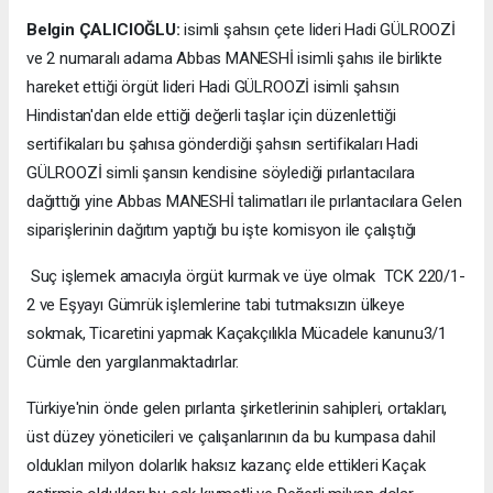
Belgin ÇALICIOĞLU:
isimli şahsın çete lideri Hadi GÜLROOZİ
ve 2 numaralı adama Abbas MANESHİ isimli şahıs ile birlikte
hareket ettiği örgüt lideri Hadi GÜLROOZİ isimli şahsın
Hindistan'dan elde ettiği değerli taşlar için düzenlettiği
sertifikaları bu şahısa gönderdiği şahsın sertifikaları Hadi
GÜLROOZİ simli şansın kendisine söylediği pırlantacılara
dağıttığı yine Abbas MANESHİ talimatları ile pırlantacılara Gelen
siparişlerinin dağıtım yaptığı bu işte komisyon ile çalıştığı
Suç işlemek amacıyla örgüt kurmak ve üye olmak TCK 220/1-
2 ve Eşyayı Gümrük işlemlerine tabi tutmaksızın ülkeye
sokmak, Ticaretini yapmak Kaçakçılıkla Mücadele kanunu3/1
Cümle den yargılanmaktadırlar.
Türkiye'nin önde gelen pırlanta şirketlerinin sahipleri, ortakları,
üst düzey yöneticileri ve çalışanlarının da bu kumpasa dahil
oldukları milyon dolarlık haksız kazanç elde ettikleri Kaçak