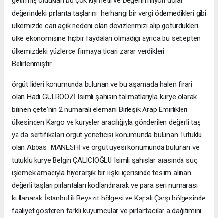
getirmiş oldukları bu çok kıymetli ve Değerli milyon dolar
değerindeki pırlanta taşlarını herhangi bir vergi ödemedikleri gibi
ülkemizde cari açık nedeni olan dövizlerimizi alıp götürdükleri
ülke ekonomisine hiçbir faydaları olmadığı ayrıca bu sebepten
ülkemizdeki yüzlerce firmaya ticari zarar verdikleri
Belirlenmiştir.
örgüt lideri konumunda bulunan ve bu aşamada halen firari
olan Hadi GÜLROOZİ Isimli şahısın talimatlarıyla kurye olarak
bilinen çete'nin 2 numaralı elemanı Birleşik Arap Emirlikleri
ülkesinden Kargo ve kuryeler aracılığıyla gönderilen değerli taş
ya da sertifikaları örgüt yöneticisi konumunda bulunan Tutuklu
olan Abbas MANESHİ ve örgüt üyesi konumunda bulunan ve
tutuklu kurye Belgin ÇALICIOĞLU Isimli şahıslar arasında suç
işlemek amacıyla hiyerarşik bir ilişki içerisinde teslim alınan
değerli taşları pırlantaları kodlandırarak ve para seri numarası
kullanarak İstanbul ili Beyazıt bölgesi ve Kapalı Çarşı bölgesinde
faaliyet gösteren farklı kuyumcular ve pırlantacılar a dağıtımını