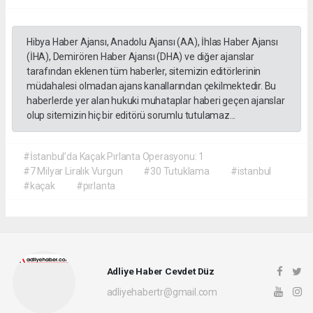
Hibya Haber Ajansı, Anadolu Ajansı (AA), İhlas Haber Ajansı
(İHA), Demirören Haber Ajansı (DHA) ve diğer ajanslar
tarafından eklenen tüm haberler, sitemizin editörlerinin
müdahalesi olmadan ajans kanallarından çekilmektedir. Bu
haberlerde yer alan hukuki muhataplar haberi geçen ajanslar
olup sitemizin hiç bir editörü sorumlu tutulamaz...
#İstanbul’da Kaçak Pırlanta Operasyonu: 1
#7 Milyar Liralık Vurgun
#30 Tutuklama
#istanbul
#kaçak
#pırlanta
Adliye Haber Cevdet Düz
adliyehabertr@gmail.com