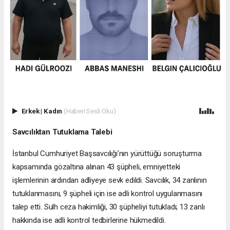
Erkek
|
Kadın
(Haberi Sesli Oku)
Savcılıktan Tutuklama Talebi
İstanbul Cumhuriyet Başsavcılığı’nın yürüttüğü soruşturma
kapsamında gözaltına alınan 43 şüpheli, emniyetteki
işlemlerinin ardından adliyeye sevk edildi. Savcılık, 34 zanlının
tutuklanmasını, 9 şüpheli için ise adli kontrol uygulanmasını
talep etti. Sulh ceza hakimliği, 30 şüpheliyi tutukladı; 13 zanlı
hakkında ise adli kontrol tedbirlerine hükmedildi.