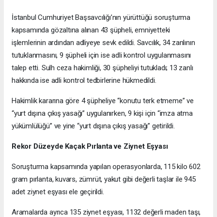
İstanbul Cumhuriyet Başsavcılığı’nın yürüttüğü soruşturma
kapsamında gözaltına alınan 43 şüpheli, emniyetteki
işlemlerinin ardından adliyeye sevk edildi. Savcılık, 34 zanlının
tutuklanmasını, 9 şüpheli için ise adli kontrol uygulanmasını
talep etti. Sulh ceza hakimliği, 30 şüpheliyi tutukladı; 13 zanlı
hakkında ise adli kontrol tedbirlerine hükmedildi.
Hakimlik kararına göre 4 şüpheliye “konutu terk etmeme” ve
“yurt dışına çıkış yasağı” uygulanırken, 9 kişi için “imza atma
yükümlülüğü” ve yine “yurt dışına çıkış yasağı” getirildi.
Rekor Düzeyde Kaçak Pırlanta ve Ziynet Eşyası
Soruşturma kapsamında yapılan operasyonlarda, 115 kilo 602
gram pırlanta, kuvars, zümrüt, yakut gibi değerli taşlar ile 945
adet ziynet eşyası ele geçirildi.
Aramalarda ayrıca 135 ziynet eşyası, 1132 değerli maden taşı,