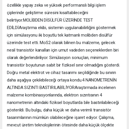
özellikle yapay zeka ve yüksek performanslı bilgi işlem
çiplerinde geliştirme süresini kısaltabileceğini
belirtiyor.MOLİBDEN DİSÜLFÜR ÜZERİNDE TEST
EDİLDİAraştırma ekibi, sistemin uygulanabilirliğini göstermek
için simülasyonu iki boyutlu tek katmanlı molibden disülfür
üzerinde test etti. MoS2 olarak bilinen bu malzeme, gelecek
nesil transistör kanalları için umut vadeden seçeneklerden biri
olarak değerlendiriliyor. Simülasyon sonuçları, minimum
transistör boyutunun sabit bir fiziksel sınır olmadığını gösterdi.
Doğru metal elektrot ve cihaz tasarımı seçildiğinde bu sınırın
daha aşağıya çekilebileceği ortaya kondu.4 NANOMETRENİN
ALTINDA SIZINTI BASTIRILABİLİYORAraştırmada incelenen
malzeme kombinasyonlarında, elektron sızıntısının 4
nanometrenin altındaki fiziksel boyutlarda bile bastırılabileceği
gösterildi. Bu bulgu, daha küçük ve daha verimli transistör
tasarımlarının mümkün olabileceğine işaret ediyor. Çalışma,
mevcut üretim teknolojilerinin ötesinde daha küçük ölçekte