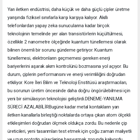
Yarı iletken endüstrisi, daha küçük ve daha güçlü çipler üretme
yarışında fiziksel sınırlarla karşı karşıya kalıyor. Akıllı
telefonlardan yapay zeka sunucularına kadar birçok
teknolojinin temelinde yer alan transistörlerin küçültülmesi,
özellikle 2 nanometre ölçeğinde kuantum tünellemesi olarak
bilinen önemli bir sorunu gündeme getiriyor. Kuantum
tünellemesi, elektronların geçmemesi gereken enerji
bariyerlerini aşarak akım kontrolünü bozmasına yol açıyor. Bu
durum, çiplerin performansını ve enerji verimliliğini doğrudan
etkiliyor. Kore İleri Bilim ve Teknoloji Enstitüsü araştırmacıları,
bu sorunun üretim öncesinde daha doğru öngörülebilmesi için
yeni bir simülasyon teknolojisi geliştirdi.DENEME-YANILMA
SÜRECİ AZALABİLİRBugüne kadar metal kontakların yarı
iletken kanallarla birleştiği noktalarda ortaya çıkan atom ölçekli
etkileşimleri doğrudan ölçmek oldukça zordu. Bu nedenle çip
üreticileri, yeni tasarımları test etmek için çoğu zaman maliyetli
ve uzun prototip süreçlerine başvurmak zorunda kalıyordu.