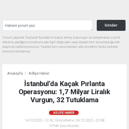
Gönder
Yorum yazarak Topluluk Kuralları’nı kabul etmiş bulunuyor ve adliyehaber.com.tr
sitesine yaptığınız yorumunuzla ilgili doğrudan veya dolaylı tüm sorumluluğu tek
başınıza üstleniyorsunuz. Yazılan tüm yorumlardan site yönetimi hiçbir şekilde
sorumlu tutulamaz.
Anasayfa
Adliye Haber
İstanbul’da Kaçak Pırlanta
Operasyonu: 1,7 Milyar Liralık
Vurgun, 32 Tutuklama
ADLIYE HABER
14.10.2025 - 12:42, Güncelleme: 24.12.2025 - 23:08
5794+ kez okundu.