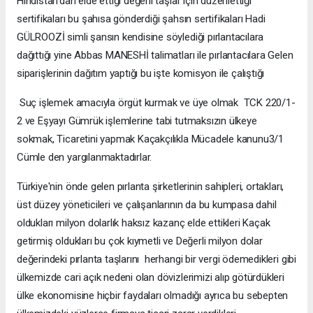
Hindistan'dan elde ettiği değerli taşlar için düzenlettiği
sertifikaları bu şahısa gönderdiği şahsın sertifikaları Hadi
GÜLROOZİ simli şansın kendisine söylediği pırlantacılara
dağıttığı yine Abbas MANESHİ talimatları ile pırlantacılara Gelen
siparişlerinin dağıtım yaptığı bu işte komisyon ile çalıştığı
Suç işlemek amacıyla örgüt kurmak ve üye olmak TCK 220/1-
2 ve Eşyayı Gümrük işlemlerine tabi tutmaksızın ülkeye
sokmak, Ticaretini yapmak Kaçakçılıkla Mücadele kanunu3/1
Cümle den yargılanmaktadırlar.
Türkiye'nin önde gelen pırlanta şirketlerinin sahipleri, ortakları,
üst düzey yöneticileri ve çalışanlarının da bu kumpasa dahil
oldukları milyon dolarlık haksız kazanç elde ettikleri Kaçak
getirmiş oldukları bu çok kıymetli ve Değerli milyon dolar
değerindeki pırlanta taşlarını herhangi bir vergi ödemedikleri gibi
ülkemizde cari açık nedeni olan dövizlerimizi alıp götürdükleri
ülke ekonomisine hiçbir faydaları olmadığı ayrıca bu sebepten