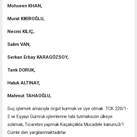
Mohseen KHAN,
Murat KIKIROĞLU,
Necmi KILIÇ,
Salim VAN,
Serkan Erbay KARAGÖZSOY,
Tarık DORUK,
Haluk ALTINAY,
Mahmut TAHAOĞLU,
Suç işlemek amacıyla örgüt kurmak ve üye olmak TCK 220/1-
2 ve Eşyayı Gümrük işlemlerine tabi tutmaksızın ülkeye
sokmak, Ticaretini yapmak Kaçakçılıkla Mücadele kanunu3/1
Cümle den yargılanmaktadırlar.