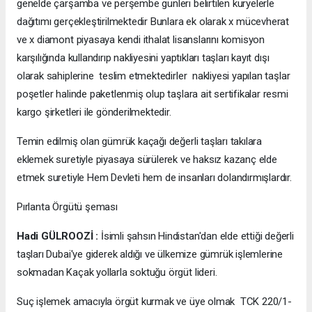
genelde çarşamba ve perşembe günleri belirtilen kuryelerle
dağıtımı gerçekleştirilmektedir Bunlara ek olarak x mücevherat
ve x diamont piyasaya kendi ithalat lisanslarını komisyon
karşılığında kullandırıp nakliyesini yaptıkları taşları kayıt dışı
olarak sahiplerine teslim etmektedirler nakliyesi yapılan taşlar
poşetler halinde paketlenmiş olup taşlara ait sertifikalar resmi
kargo şirketleri ile gönderilmektedir.
Temin edilmiş olan gümrük kaçağı değerli taşları takılara
eklemek suretiyle piyasaya sürülerek ve haksız kazanç elde
etmek suretiyle Hem Devleti hem de insanları dolandırmışlardır.
Pırlanta Örgütü şeması
Hadi GÜLROOZİ :
İsimli şahsın Hindistan'dan elde ettiği değerli
taşları Dubai'ye giderek aldığı ve ülkemize gümrük işlemlerine
sokmadan Kaçak yollarla soktuğu örgüt lideri.
Suç işlemek amacıyla örgüt kurmak ve üye olmak TCK 220/1-