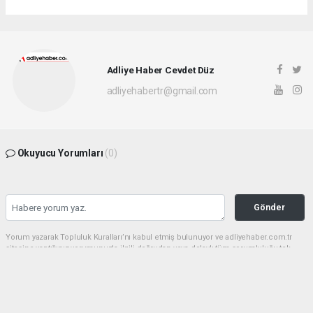
Adliye Haber Cevdet Düz
adliyehabertr@gmail.com
Okuyucu Yorumları
(0)
Gönder
Yorum yazarak Topluluk Kuralları’nı kabul etmiş bulunuyor ve adliyehaber.com.tr
sitesine yaptığınız yorumunuzla ilgili doğrudan veya dolaylı tüm sorumluluğu tek
başınıza üstleniyorsunuz. Yazılan tüm yorumlardan site yönetimi hiçbir şekilde
sorumlu tutulamaz.