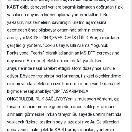
KAIST ekibi, deneysel verilere bağımlı kalmadan doğrudan fizik
yasalarına dayanan bir hesaplama yöntemi kullandı. Bu
yaklaşım, malzemelerin davranışını üretim aşamasına
geçmeden önce bilgisayar ortamında tahmin etmeyi
amaçlıyor.MS-DFT ÇERÇEVESİ GELİŞTİRİLDİAraştırmacıların
geliştirdiği yöntem, “Çoklu Uzay Kısıtlı Arama Yoğunluk
Fonksiyonel Teorisi” olarak adlandırılan MS-DFT çerçevesine
dayanıyor. Bu model, elektronların metal-yarı iletken
arayüzlerinde nasıl hareket ettiğini atom düzeyinde simüle
ediyor. Böylece transistör performansı, fiziksel ölçeklendirme
sınırları ve olası elektron sızıntıları üretim öncesinde daha net
biçimde hesaplanabiliyor.ÇİP TASARIMINDA
ÖNGÖRÜLEBİLİRLİK SAĞLIYORYeni simülasyon yöntemi, çip
tasarımcılarının üretime geçmeden önce kritik performans
sınırlarını görmesine imkan tanıyor. Bu sayede üretim hattında
yapılacak fiziksel testlerin sayısı azalabilir ve Ar-Ge süreçleri
daha verimli hale gelebilir. KAIST araştırmacıları, yöntemin