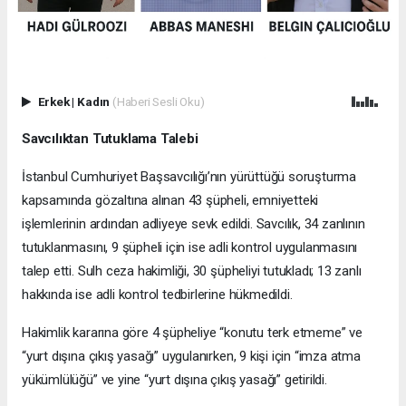
Erkek
|
Kadın
(Haberi Sesli Oku)
Savcılıktan Tutuklama Talebi
İstanbul Cumhuriyet Başsavcılığı’nın yürüttüğü soruşturma
kapsamında gözaltına alınan 43 şüpheli, emniyetteki
işlemlerinin ardından adliyeye sevk edildi. Savcılık, 34 zanlının
tutuklanmasını, 9 şüpheli için ise adli kontrol uygulanmasını
talep etti. Sulh ceza hakimliği, 30 şüpheliyi tutukladı; 13 zanlı
hakkında ise adli kontrol tedbirlerine hükmedildi.
Hakimlik kararına göre 4 şüpheliye “konutu terk etmeme” ve
“yurt dışına çıkış yasağı” uygulanırken, 9 kişi için “imza atma
yükümlülüğü” ve yine “yurt dışına çıkış yasağı” getirildi.