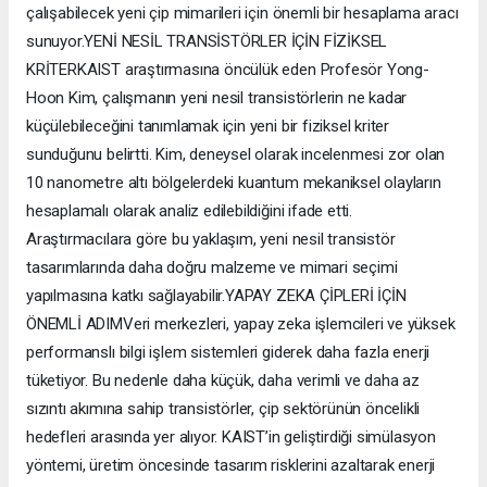
çalışabilecek yeni çip mimarileri için önemli bir hesaplama aracı
sunuyor.YENİ NESİL TRANSİSTÖRLER İÇİN FİZİKSEL
KRİTERKAIST araştırmasına öncülük eden Profesör Yong-
Hoon Kim, çalışmanın yeni nesil transistörlerin ne kadar
küçülebileceğini tanımlamak için yeni bir fiziksel kriter
sunduğunu belirtti. Kim, deneysel olarak incelenmesi zor olan
10 nanometre altı bölgelerdeki kuantum mekaniksel olayların
hesaplamalı olarak analiz edilebildiğini ifade etti.
Araştırmacılara göre bu yaklaşım, yeni nesil transistör
tasarımlarında daha doğru malzeme ve mimari seçimi
yapılmasına katkı sağlayabilir.YAPAY ZEKA ÇİPLERİ İÇİN
ÖNEMLİ ADIMVeri merkezleri, yapay zeka işlemcileri ve yüksek
performanslı bilgi işlem sistemleri giderek daha fazla enerji
tüketiyor. Bu nedenle daha küçük, daha verimli ve daha az
sızıntı akımına sahip transistörler, çip sektörünün öncelikli
hedefleri arasında yer alıyor. KAIST’in geliştirdiği simülasyon
yöntemi, üretim öncesinde tasarım risklerini azaltarak enerji