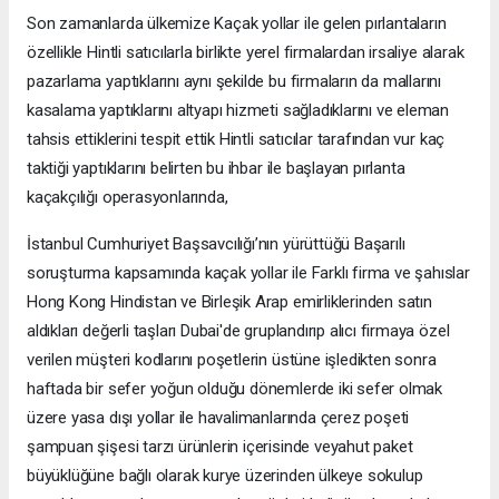
Son zamanlarda ülkemize Kaçak yollar ile gelen pırlantaların
özellikle Hintli satıcılarla birlikte yerel firmalardan irsaliye alarak
pazarlama yaptıklarını aynı şekilde bu firmaların da mallarını
kasalama yaptıklarını altyapı hizmeti sağladıklarını ve eleman
tahsis ettiklerini tespit ettik Hintli satıcılar tarafından vur kaç
taktiği yaptıklarını belirten bu ihbar ile başlayan pırlanta
kaçakçılığı operasyonlarında,
İstanbul Cumhuriyet Başsavcılığı’nın yürüttüğü Başarılı
soruşturma kapsamında kaçak yollar ile Farklı firma ve şahıslar
Hong Kong Hindistan ve Birleşik Arap emirliklerinden satın
aldıkları değerli taşları Dubai'de gruplandırıp alıcı firmaya özel
verilen müşteri kodlarını poşetlerin üstüne işledikten sonra
haftada bir sefer yoğun olduğu dönemlerde iki sefer olmak
üzere yasa dışı yollar ile havalimanlarında çerez poşeti
şampuan şişesi tarzı ürünlerin içerisinde veyahut paket
büyüklüğüne bağlı olarak kurye üzerinden ülkeye sokulup