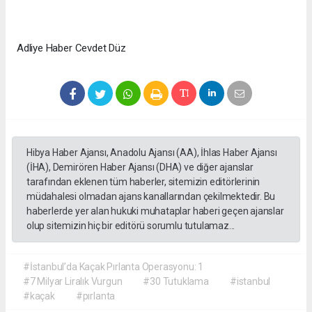
Adliye Haber Cevdet Düz
Hibya Haber Ajansı, Anadolu Ajansı (AA), İhlas Haber Ajansı
(İHA), Demirören Haber Ajansı (DHA) ve diğer ajanslar
tarafından eklenen tüm haberler, sitemizin editörlerinin
müdahalesi olmadan ajans kanallarından çekilmektedir. Bu
haberlerde yer alan hukuki muhataplar haberi geçen ajanslar
olup sitemizin hiç bir editörü sorumlu tutulamaz...
#İstanbul’da Kaçak Pırlanta Operasyonu: 1
#7 Milyar Liralık Vurgun
#30 Tutuklama
#istanbul
#kaçak
#pırlanta