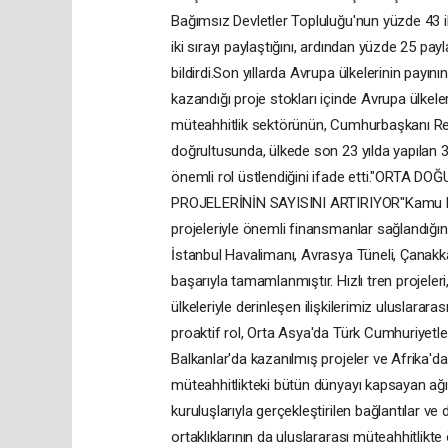
Bağımsız Devletler Topluluğu'nun yüzde 43 ile
iki sırayı paylaştığını, ardından yüzde 25 pay
bildirdi.Son yıllarda Avrupa ülkelerinin payın
kazandığı proje stokları içinde Avrupa ülkeler
müteahhitlik sektörünün, Cumhurbaşkanı Rec
doğrultusunda, ülkede son 23 yılda yapılan 35
önemli rol üstlendiğini ifade etti."ORTA
PROJELERİNİN SAYISINI ARTIRIYOR"Kamu bütç
projeleriyle önemli finansmanlar sağlandığı
İstanbul Havalimanı, Avrasya Tüneli, Çanakk
başarıyla tamamlanmıştır. Hızlı tren projeleri
ülkeleriyle derinleşen ilişkilerimiz uluslarara
proaktif rol, Orta Asya'da Türk Cumhuriyetleri
Balkanlar'da kazanılmış projeler ve Afrika'da 
müteahhitlikteki bütün dünyayı kapsayan ağı
kuruluşlarıyla gerçekleştirilen bağlantılar ve
ortaklıklarının da uluslararası müteahhitlikt