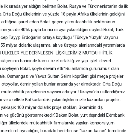
 ilk sırada yer aldığını belirten Bolat, Rusya ve Türkmenistan'ın da ilk
la Orta Doğu ülkelerinin ve yüzde 18 payla Afrika ülkelerinin geldiğini
ın arttığına işaret eden Bolat, geçen yıl müteahhitlik sektörünün
inin yüzde 40'lık payla birinci sıraya yükseldiğini söyledi.Bolat, Türk
ep Tayyip Erdoğan'ın ortaya koyduğu "Türkiye Yüzyılı" vizyonu
5 milyar dolarlık ulaştırma, alt ve üstyapı alanlarındaki yatırımlarda
 DOĞU ÜLKELERİYLE DERİNLEŞEN İLİŞKİLERİMİZ MÜTEAHHİTLİK
esinin haricinde kamu-özel ortaklığı ve yap-işlet-devret
nı söyleyen Bolat, şöyle devam etti:"Bu anlamda gururumuz olan
ale, Osmangazi ve Yavuz Sultan Selim köprüleri gibi mega projeler
, otoyollar, demir yolları bunlar arasında yer almaktadır. Orta Doğu
sı müteahhitlik projelerinin sayısını artırıyor. Ukrayna'da üstlendiğimiz
 ve özellikle Kafkaslardaki yakın ilişkilerimizle kazanılan projeler,
yaklaşık 100 milyar dolarlık proje stokları, ülkemizin dış
nı ve gücünü göstermektedir."Bakan Bolat, yurt dışındaki Eximbank
 diğer ülkelerdeki müteahhitlik firmalarıyla yapılan konsorsiyum
e önemli rol oynadığını, buradaki hedefin ise "kazan-kazan" temelinde