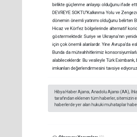
birlikte güçlenme anlayışı olduğunu ifade
DEVREYE SOKTU"Kalkınma Yolu ve Zengezur Ko
dönemin önemli yatırımı olduğunu belirten Bo
Hicaz ve Körfez bölgelerinde alternatif kori
göstermektedir. Suriye ve Ukrayna'nın yenid
için çok önemli alanlardır. Yine Avrupa'da es
Bunda da müteahhitlerimiz konsorsiyumlarla, 
alabileceklerdir. Bu vesileyle Türk Eximbank, 
imkanları değerlendirmesini tavsiye ediyoruz
Hibya Haber Ajansı, Anadolu Ajansı (AA), İhl
tarafından eklenen tüm haberler, sitemizin 
haberlerde yer alan hukuki muhataplar haberi