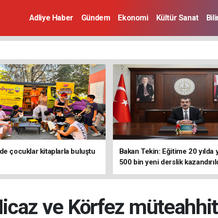
Adliye Haber
Gündem
Ekonomi
Kültür Sanat
Bil
de çocuklar kitaplarla buluştu
Bakan Tekin: Eğitime 20 yılda 
500 bin yeni derslik kazandırıl
icaz ve Körfez müteahhitl