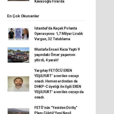
Kavasoğlu Firarda
En Çok Okunanlar
İstanbul’da Kaçak Pırlanta
Operasyonu: 1,7 Milyar Liralık
Vurgun, 32 Tutuklama
Mustafa Ensari Kaza Yaptı 9
yaşındaki Ömer yaşamını
yitirdi, 4 yaralı!
Yargıtay FETÖCÜ EREN
YEŞİLYURT’ a verilen cezayı
onadı. Hemen ardından da
DHKP-C üyeliği ile ilgili EREN
YEŞİLYURT’ a verilen cezayı da
onadı.
FETÖ’nün “Yeniden Diriliş”
Planı Çöktü! Yeni Nesil