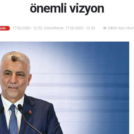
önemli vizyon
17.06.2026 - 12:53, Güncelleme: 17.06.2026 - 12:53
5460+ kez okun
omi