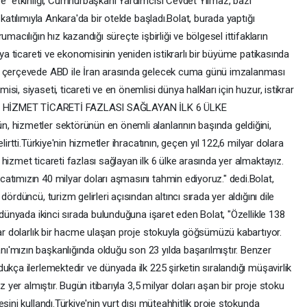
ye" etkinliği, Cumhurbaşkanı Yardımcısı Cevdet Yılmaz, bazı
katılımıyla Ankara'da bir otelde başladı.Bolat, burada yaptığı
macılığın hız kazandığı süreçte işbirliği ve bölgesel ittifakların
nya ticareti ve ekonomisinin yeniden istikrarlı bir büyüme patikasında
bu çerçevede ABD ile İran arasında gelecek cuma günü imzalanması
i, siyaseti, ticareti ve en önemlisi dünya halkları için huzur, istikrar
 ÇOK HİZMET TİCARETİ FAZLASI SAĞLAYAN İLK 6 ÜLKE
 hizmetler sektörünün en önemli alanlarının başında geldiğini,
lirtti.Türkiye'nin hizmetler ihracatının, geçen yıl 122,6 milyar dolara
hizmet ticareti fazlası sağlayan ilk 6 ülke arasında yer almaktayız.
atımızın 40 milyar doları aşmasını tahmin ediyoruz." dedi.Bolat,
ördüncü, turizm gelirleri açısından altıncı sırada yer aldığını dile
 dünyada ikinci sırada bulunduğuna işaret eden Bolat, "Özellikle 138
yar dolarlık bir hacme ulaşan proje stokuyla göğsümüzü kabartıyor.
'mızın başkanlığında olduğu son 23 yılda başarılmıştır. Benzer
ukça ilerlemektedir ve dünyada ilk 225 şirketin sıralandığı müşavirlik
z yer almıştır. Bugün itibarıyla 3,5 milyar doları aşan bir proje stoku
sini kullandı.Türkiye'nin yurt dışı müteahhitlik proje stokunda