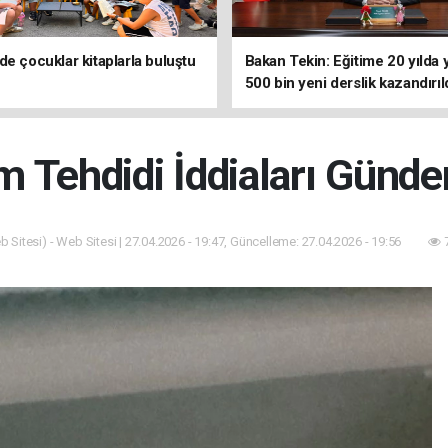
de çocuklar kitaplarla buluştu
Bakan Tekin: Eğitime 20 yılda 
500 bin yeni derslik kazandırıl
m Tehdidi İddiaları Günd
 Sitesi) - Web Sitesi | 27.04.2026 - 19:47, Güncelleme: 27.04.2026 - 19:56
7