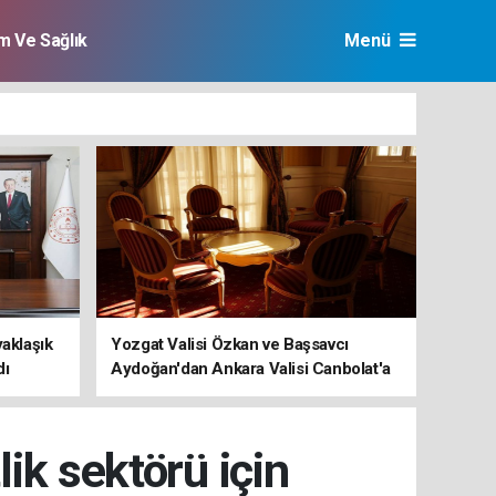
im Ve Sağlık
Menü
yaklaşık
Yozgat Valisi Özkan ve Başsavcı
dı
Aydoğan'dan Ankara Valisi Canbolat'a
ziyaret
ik sektörü için