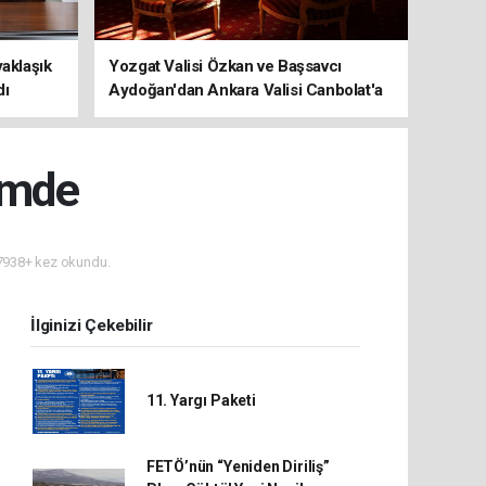
yaklaşık
Yozgat Valisi Özkan ve Başsavcı
dı
Aydoğan'dan Ankara Valisi Canbolat'a
ziyaret
emde
938+ kez okundu.
İlginizi Çekebilir
11. Yargı Paketi
FETÖ’nün “Yeniden Diriliş”