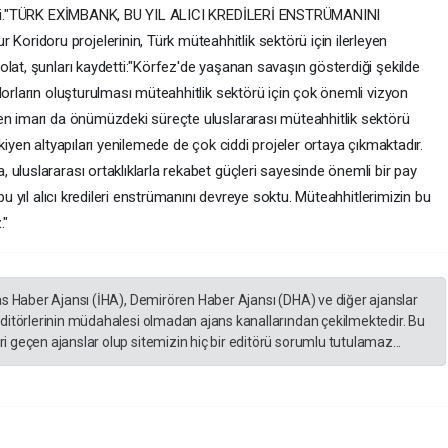
 etti."TÜRK EXİMBANK, BU YIL ALICI KREDİLERİ ENSTRÜMANINI
ridoru projelerinin, Türk müteahhitlik sektörü için ilerleyen
lat, şunları kaydetti:"Körfez'de yaşanan savaşın gösterdiği şekilde
dorların oluşturulması müteahhitlik sektörü için çok önemli vizyon
en imarı da önümüzdeki süreçte uluslararası müteahhitlik sektörü
kiyen altyapıları yenilemede de çok ciddi projeler ortaya çıkmaktadır.
uluslararası ortaklıklarla rekabet güçleri sayesinde önemli bir pay
bu yıl alıcı kredileri enstrümanını devreye soktu. Müteahhitlerimizin bu
."
as Haber Ajansı (İHA), Demirören Haber Ajansı (DHA) ve diğer ajanslar
editörlerinin müdahalesi olmadan ajans kanallarından çekilmektedir. Bu
 geçen ajanslar olup sitemizin hiç bir editörü sorumlu tutulamaz...