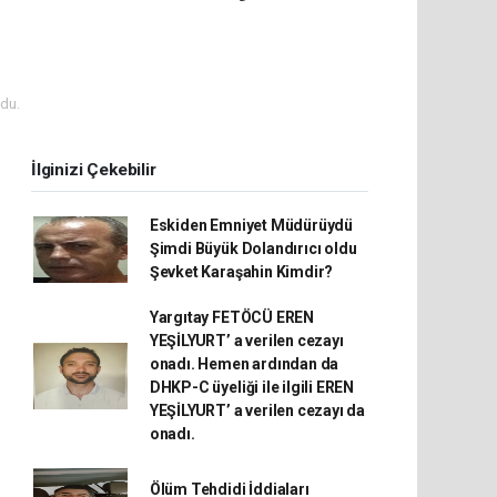
du.
İlginizi Çekebilir
Eskiden Emniyet Müdürüydü
Şimdi Büyük Dolandırıcı oldu
Şevket Karaşahin Kimdir?
Yargıtay FETÖCÜ EREN
YEŞİLYURT’ a verilen cezayı
onadı. Hemen ardından da
DHKP-C üyeliği ile ilgili EREN
YEŞİLYURT’ a verilen cezayı da
onadı.
Ölüm Tehdidi İddiaları