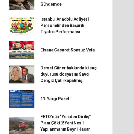
Gündemde
İstanbul Anadolu Adliyesi
Personelinden Başarılı
Tiyatro Performansı
Efsane Cesaret Sonsuz Vefa
Demet Güner hakkında ki suç
duyurusu dosyasını Savcı
Cengiz Çallı kapatmış.
11. Yargı Paketi
FETÖ’nün “Yeniden Diriliş”
Planı Çöktü! Yeni Nesil
Yapılanmanın Beyni Hasan