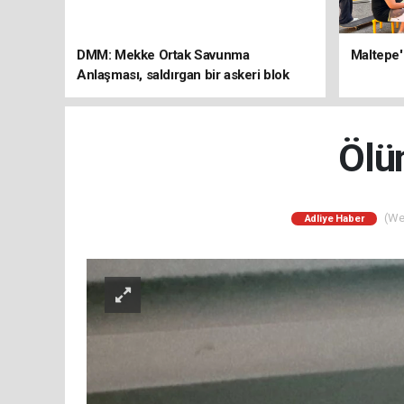
DMM: Mekke Ortak Savunma
Maltepe'
Anlaşması, saldırgan bir askeri blok
değil
Ölü
(Web
Adliye Haber