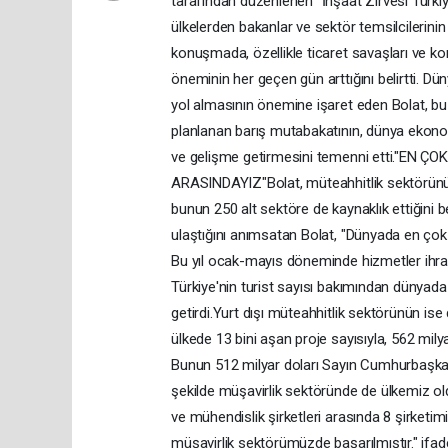
tarafından düzenlenen "İnşaat Zirvesi Türki
ülkelerden bakanlar ve sektör temsilcilerinin 
konuşmada, özellikle ticaret savaşları ve koru
öneminin her geçen gün arttığını belirtti. Dü
yol almasının önemine işaret eden Bolat, 
planlanan barış mutabakatının, dünya ekonomis
ve gelişme getirmesini temenni etti."EN
ARASINDAYIZ"Bolat, müteahhitlik sektörünün,
bunun 250 alt sektöre de kaynaklık ettiğini be
ulaştığını anımsatan Bolat, "Dünyada en çok 
Bu yıl ocak-mayıs döneminde hizmetler ihrac
Türkiye'nin turist sayısı bakımından dünyada d
getirdi.Yurt dışı müteahhitlik sektörünün ise
ülkede 13 bini aşan proje sayısıyla, 562 mil
Bunun 512 milyar doları Sayın Cumhurbaşkanı
şekilde müşavirlik sektöründe de ülkemiz old
ve mühendislik şirketleri arasında 8 şirketimi
müşavirlik sektörümüzde başarılmıştır." ifade