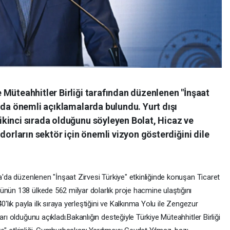
 Müteahhitler Birliği tarafından düzenlenen "İnşaat
nda önemli açıklamalarda bulundu. Yurt dışı
kinci sırada olduğunu söyleyen Bolat, Hicaz ve
dorların sektör için önemli vizyon gösterdiğini dile
ra'da düzenlenen "İnşaat Zirvesi Türkiye" etkinliğinde konuşan Ticaret
ünün 138 ülkede 562 milyar dolarlık proje hacmine ulaştığını
0'lık payla ilk sıraya yerleştiğini ve Kalkınma Yolu ile Zengezur
arı olduğunu açıkladı.Bakanlığın desteğiyle Türkiye Müteahhitler Birliği