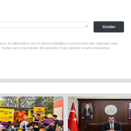
Gönder
uyor ve adliyehaber.com.tr sitesine yaptığınız yorumunuzla ilgili doğrudan veya
. Yazılan tüm yorumlardan site yönetimi hiçbir şekilde sorumlu tutulamaz.