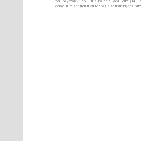
Yorum yazarak Topluluk Kuralları’nı kabul etmiş bulun
dolaylı tüm sorumluluğu tek başınıza üstleniyorsunuz