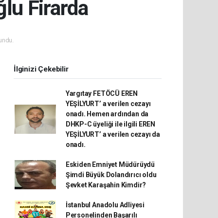
lu Firarda
undu.
İlginizi Çekebilir
Yargıtay FETÖCÜ EREN
YEŞİLYURT’ a verilen cezayı
onadı. Hemen ardından da
DHKP-C üyeliği ile ilgili EREN
YEŞİLYURT’ a verilen cezayı da
onadı.
Eskiden Emniyet Müdürüydü
Şimdi Büyük Dolandırıcı oldu
Şevket Karaşahin Kimdir?
İstanbul Anadolu Adliyesi
Personelinden Başarılı