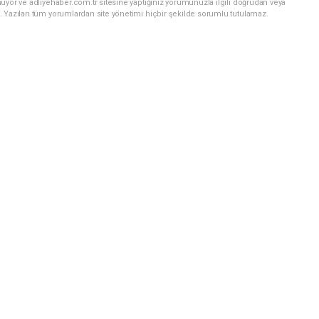
uyor ve adliyehaber.com.tr sitesine yaptığınız yorumunuzla ilgili doğrudan veya
. Yazılan tüm yorumlardan site yönetimi hiçbir şekilde sorumlu tutulamaz.