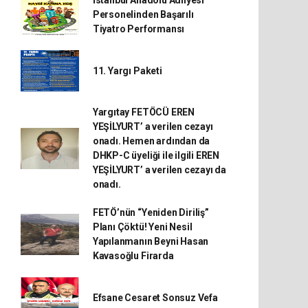
İstanbul Anadolu Adliyesi
Personelinden Başarılı
Tiyatro Performansı
11. Yargı Paketi
Yargıtay FETÖCÜ EREN
YEŞİLYURT’ a verilen cezayı
onadı. Hemen ardından da
DHKP-C üyeliği ile ilgili EREN
YEŞİLYURT’ a verilen cezayı da
onadı.
FETÖ’nün “Yeniden Diriliş”
Planı Çöktü! Yeni Nesil
Yapılanmanın Beyni Hasan
Kavasoğlu Firarda
Efsane Cesaret Sonsuz Vefa