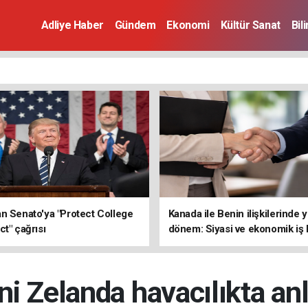
Adliye Haber
Gündem
Ekonomi
Kültür Sanat
Bil
n Senato'ya "Protect College
Kanada ile Benin ilişkilerinde 
ct" çağrısı
dönem: Siyasi ve ekonomik iş b
güçleniyor
ni Zelanda havacılıkta anla