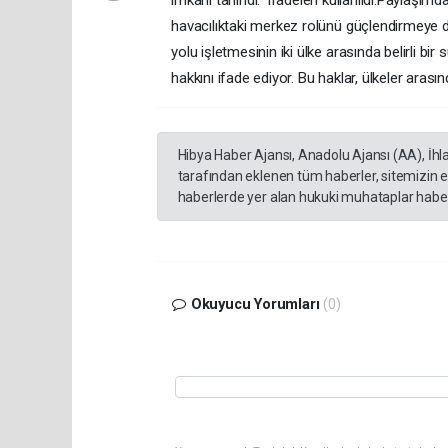
imkanı tanındı." ifadeleri kullanıldı.Paylaşımd
havacılıktaki merkez rolünü güçlendirmeye dev
yolu işletmesinin iki ülke arasında belirli bir
hakkını ifade ediyor. Bu haklar, ülkeler arası
Hibya Haber Ajansı, Anadolu Ajansı (AA), İhl
tarafından eklenen tüm haberler, sitemizin 
haberlerde yer alan hukuki muhataplar haberi
Okuyucu Yorumları
(0)