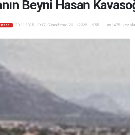
nın Beyni Hasan Kavasoğ
20.11.2025 - 19:17, Güncelleme: 20.11.2025 - 19:55
1475+ kez ok
 Haber