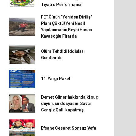
Tiyatro Performansı
FETÖ’nün “Yeniden Diriliş”
Planı Çöktü! Yeni Nesil
Yapılanmanın Beyni Hasan
Kavasoğlu Firarda
Ölüm Tehdidi İddiaları
Gündemde
11. Yargı Paketi
Demet Güner hakkında ki suç
duyurusu dosyasını Savcı
Cengiz Çallı kapatmış.
Efsane Cesaret Sonsuz Vefa