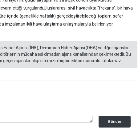
a, Türkiye'nin, güçlü altyapısı ve stratejik konumuyla küresel
am ettiği vurgulandı.Uluslararası sivil havacılıkta "frekans", bir hava
 süre içinde (genellikle haftalık) gerçekleştirebileceği toplam sefer
nda imzalanan ikili hava ulaştırma anlaşmalarıyla belirleniyor.
as Haber Ajansı (İHA), Demirören Haber Ajansı (DHA) ve diğer ajanslar
editörlerinin müdahalesi olmadan ajans kanallarından çekilmektedir. Bu
 geçen ajanslar olup sitemizin hiç bir editörü sorumlu tutulamaz...
Gönder