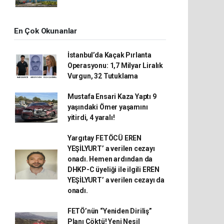
En Çok Okunanlar
İstanbul’da Kaçak Pırlanta
Operasyonu: 1,7 Milyar Liralık
Vurgun, 32 Tutuklama
Mustafa Ensari Kaza Yaptı 9
yaşındaki Ömer yaşamını
yitirdi, 4 yaralı!
Yargıtay FETÖCÜ EREN
YEŞİLYURT’ a verilen cezayı
onadı. Hemen ardından da
DHKP-C üyeliği ile ilgili EREN
YEŞİLYURT’ a verilen cezayı da
onadı.
FETÖ’nün “Yeniden Diriliş”
Planı Çöktü! Yeni Nesil