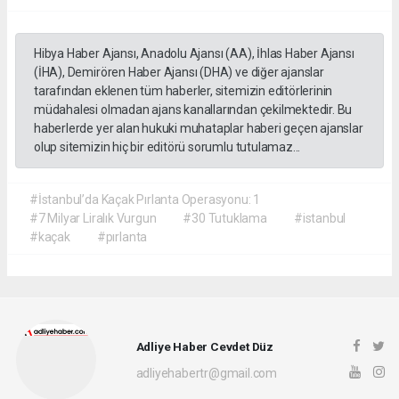
Hibya Haber Ajansı, Anadolu Ajansı (AA), İhlas Haber Ajansı
(İHA), Demirören Haber Ajansı (DHA) ve diğer ajanslar
tarafından eklenen tüm haberler, sitemizin editörlerinin
müdahalesi olmadan ajans kanallarından çekilmektedir. Bu
haberlerde yer alan hukuki muhataplar haberi geçen ajanslar
olup sitemizin hiç bir editörü sorumlu tutulamaz...
#İstanbul’da Kaçak Pırlanta Operasyonu: 1
#7 Milyar Liralık Vurgun
#30 Tutuklama
#istanbul
#kaçak
#pırlanta
Adliye Haber Cevdet Düz
adliyehabertr@gmail.com