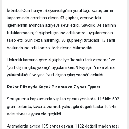
İstanbul Cumhuriyet Başsavcılığı’nın yürüttüğü soruşturma
kapsamında gözaltına alınan 43 şüpheli, emniyetteki
işlemlerinin ardından adliyeye sevk edildi. Savcılık, 34 zanlının
tutuklanmasını, 9 şüpheli için ise adli kontrol uygulanmasını
talep etti. Sulh ceza hakimliği, 30 şüpheliyi tutukladı; 13 zanlı
hakkında ise adli kontrol tedbirlerine hükmedildi.
Hakimlik kararına göre 4 şüpheliye “konutu terk etmeme” ve
“yurt dışına çıkış yasağı” uygulanırken, 9 kişi için “imza atma
yükümlülüğü” ve yine “yurt dışına çıkış yasağı” getirildi.
Rekor Düzeyde Kaçak Pırlanta ve Ziynet Eşyası
Soruşturma kapsamında yapılan operasyonlarda, 115 kilo 602
gram pırlanta, kuvars, zümrüt, yakut gibi değerli taşlar ile 945
adet ziynet eşyası ele geçirildi.
Aramalarda ayrıca 135 ziynet eşyası, 1132 değerli maden taşı,