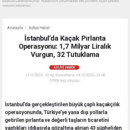
başınıza üstleniyorsunuz. Yazılan tüm yorumlardan site yönetimi hiçbir şekilde
sorumlu tutulamaz.
Anasayfa
Adliye Haber
İstanbul’da Kaçak Pırlanta
Operasyonu: 1,7 Milyar Liralık
Vurgun, 32 Tutuklama
ADLIYE HABER
14.10.2025 - 12:42, Güncelleme: 24.12.2025 - 23:08
5790+ kez okundu.
İstanbul’da gerçekleştirilen büyük çaplı kaçakçılık
operasyonunda, Türkiye’ye yasa dışı yollarla
getirilen pırlanta ve değerli taşların ticaretini
yaptıkları iddiasıyla gözaltına alınan 43 şüpheliden