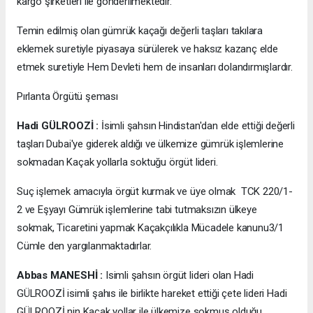
kargo şirketleri ile gönderilmektedir.
Temin edilmiş olan gümrük kaçağı değerli taşları takılara
eklemek suretiyle piyasaya sürülerek ve haksız kazanç elde
etmek suretiyle Hem Devleti hem de insanları dolandırmışlardır.
Pırlanta Örgütü şeması
Hadi GÜLROOZİ :
İsimli şahsın Hindistan'dan elde ettiği değerli
taşları Dubai'ye giderek aldığı ve ülkemize gümrük işlemlerine
sokmadan Kaçak yollarla soktuğu örgüt lideri.
Suç işlemek amacıyla örgüt kurmak ve üye olmak TCK 220/1-
2 ve Eşyayı Gümrük işlemlerine tabi tutmaksızın ülkeye
sokmak, Ticaretini yapmak Kaçakçılıkla Mücadele kanunu3/1
Cümle den yargılanmaktadırlar.
Abbas MANESHİ :
Isimli şahsın örgüt lideri olan Hadi
GÜLROOZİ isimli şahıs ile birlikte hareket ettiği çete lideri Hadi
GÜLROOZİ nin Kaçak yollar ile ülkemize sokmuş olduğu