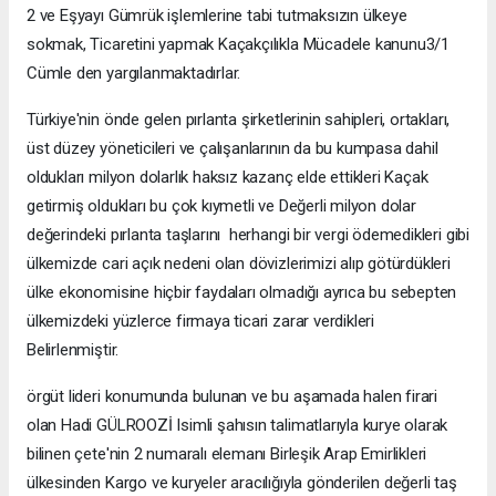
2 ve Eşyayı Gümrük işlemlerine tabi tutmaksızın ülkeye
sokmak, Ticaretini yapmak Kaçakçılıkla Mücadele kanunu3/1
Cümle den yargılanmaktadırlar.
Türkiye'nin önde gelen pırlanta şirketlerinin sahipleri, ortakları,
üst düzey yöneticileri ve çalışanlarının da bu kumpasa dahil
oldukları milyon dolarlık haksız kazanç elde ettikleri Kaçak
getirmiş oldukları bu çok kıymetli ve Değerli milyon dolar
değerindeki pırlanta taşlarını herhangi bir vergi ödemedikleri gibi
ülkemizde cari açık nedeni olan dövizlerimizi alıp götürdükleri
ülke ekonomisine hiçbir faydaları olmadığı ayrıca bu sebepten
ülkemizdeki yüzlerce firmaya ticari zarar verdikleri
Belirlenmiştir.
örgüt lideri konumunda bulunan ve bu aşamada halen firari
olan Hadi GÜLROOZİ Isimli şahısın talimatlarıyla kurye olarak
bilinen çete'nin 2 numaralı elemanı Birleşik Arap Emirlikleri
ülkesinden Kargo ve kuryeler aracılığıyla gönderilen değerli taş