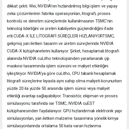
dikkat çekti. Wei, NVIDIA’nın hızlandırılmış bilgi işlem ve yapay
zeka çözümlerinin fabrika operasyonları, litografi, proses
kontrolü ve denetim süreçlerinde kullanılmasının TSMC’nin
teknoloji liderliğini ve üretim kabiliyetini güçlendirdiğini ifade
etti.CUDA-X İLE LİTOGRAFİ SÜREÇLERİ HIZLANIYORTSMC,
gelişmiş yarı iletken tasarım ve üretim süreçlerinde NVIDIA
CUDA-X kütüphanelerini kullanıyor. Şirket, hesaplamalı litografi
alanında NVIDIA cuLitho teknolojisinden yararlanarak çip
maskesi tasarımında işlem süresini ve maliyet etkinliğini
iyileştiriyor. NVIDIA’ya göre cuLitho, CPU tabanlı hesaplamalı
litografi süreçlerine kıyasla aynı sahip olma maliyeti korunurken
yüzde 20 ila yüzde 50 arasında işlem süresi veya maliyet
etkinliği avantajı sağlayabiliyor. Transistör, ekipman ve proses
simülasyonu tarafında ise TSMC, NVIDIA cuEST
kütüphanesinden faydalanıyor. GPU hızlandırmalı elektronik yapı
simülasyonları, yarı iletken malzeme tasarımına yönelik kimya
simülasyonlarında ortalama 50 kata varan hızlanma