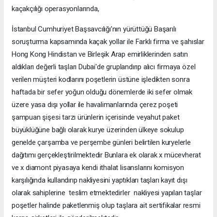
kaçakçılığı operasyonlarında,
İstanbul Cumhuriyet Başsavcılığı’nın yürüttüğü Başarılı
soruşturma kapsamında kaçak yollar ile Farklı firma ve şahıslar
Hong Kong Hindistan ve Birleşik Arap emirliklerinden satın
aldıkları değerli taşları Dubai'de gruplandırıp alıcı firmaya özel
verilen müşteri kodlarını poşetlerin üstüne işledikten sonra
haftada bir sefer yoğun olduğu dönemlerde iki sefer olmak
üzere yasa dışı yollar ile havalimanlarında çerez poşeti
şampuan şişesi tarzı ürünlerin içerisinde veyahut paket
büyüklüğüne bağlı olarak kurye üzerinden ülkeye sokulup
genelde çarşamba ve perşembe günleri belirtilen kuryelerle
dağıtımı gerçekleştirilmektedir Bunlara ek olarak x mücevherat
ve x diamont piyasaya kendi ithalat lisanslarını komisyon
karşılığında kullandırıp nakliyesini yaptıkları taşları kayıt dışı
olarak sahiplerine teslim etmektedirler nakliyesi yapılan taşlar
poşetler halinde paketlenmiş olup taşlara ait sertifikalar resmi