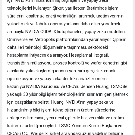
için NVIDIA’nın hızlandırılmış bilgi işlem ve yapay zeka
teknolojilerini kullanıyor. Şirket, yarı iletken üretiminde işlem
sürelerini kısaltmak, enerji verimliliğini artırmak, üretim verimini
yükseltmek ve fabrika operasyonlarını daha etkin yönetmek
amacıyla NVIDIA CUDA-X kütüphaneleri, yapay zeka modelleri,
Omniverse ve Metropolis platformlarından yararlanıyor. Çiplerin
daha ileri teknoloji düğümlerine taşınması, sektördeki
hesaplama ihtiyacını da artırıyor. Hesaplamalı litografi,
transistör simülasyonu, proses kontrolü ve wafer denetimi gibi
alanlarda yüksek işlem gücünün yanı sıra gerçek zamanlı
optimizasyon ve yapay zeka destekli analizler önem
kazanıyor.NVIDIA Kurucusu ve CEO’su Jensen Huang, TSMC ile
yaklaşık 30 yıldır bilgi işlem teknolojilerinin sınırlarını genişletmek
için çalıştıklarını belirtti. Huang, NVIDIA’nın yapay zeka ve
hızlandırılmış bilgi işlem teknolojilerinin üretim süreçlerine
entegre edilmesinin, yeni nesil çiplerde hız, verimlilik ve üretim
kalitesini artırdığını söyledi. TSMC Yönetim Kurulu Başkanı ve
CEO’su C.C. Wei de iki şirket arasındaki uzun vadeli iş birliğine