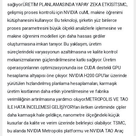
sağlıyor.ÜRETİM PLANLAMASINDA YAPAY ZEKA ETKİSİTSMC,
gelişmiş proses kontrolü için NVIDIA cuML makine öğrenimi
kütüphanesini kullanıyor. Bu teknoloji, şirketin yüz binlerce
proses parametresini büyük ölçekli analizlerle işlemesine ve
makine öğrenimi modelleri için daha hassas girdiler
oluşturmasına imkan tanıyor. Bu yaklaşım, üretim
süreçlerindeki varyasyonun azaltılmasına ve kalite kontrol
mekanizmalarının güçlendirilmesine katkı sağlıyor. Üretim
operasyonlarının optimizasyonunda ise CUDA destekli GPU
hesaplama altyapısı öne çıkıyor. NVIDIA H200 GPU’lar üzerinde
yürütülen hızlandırılmış planlama hesaplamaları, karmaşık
üretim kısıtlarının daha etkin yönetilmesine ve fabrika
verimliliğinin artırılmasına yardımcı oluyor.METROPOLIS VE TAO
İLE HATA İNCELEMESİ GELİŞİYORYarı iletken üretiminde çipler
daha karmaşık hale geldikçe, nanometre ölçeğindeki küçük
kusurlar da kalite ve verim üzerinde belirleyici olabiliyor. TSMC,
bu alanda NVIDIA Metropolis platformu ve NVIDIA TAO Araç