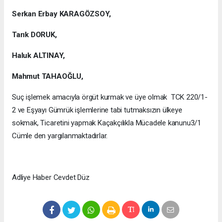
Serkan Erbay KARAGÖZSOY,
Tarık DORUK,
Haluk ALTINAY,
Mahmut TAHAOĞLU,
Suç işlemek amacıyla örgüt kurmak ve üye olmak TCK 220/1-
2 ve Eşyayı Gümrük işlemlerine tabi tutmaksızın ülkeye
sokmak, Ticaretini yapmak Kaçakçılıkla Mücadele kanunu3/1
Cümle den yargılanmaktadırlar.
Adliye Haber Cevdet Düz