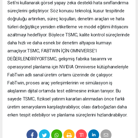
Seti’ni kullanarak görsel yapay zeka destekli hata sınıflandırma
süreçlerini geliştiriyor. Söz konusu teknoloji, kusur tespitinde
doğruluğu artırırken, süreç koşulları, denetim araçları ve hata
türleri değiştikçe yeniden etiketleme ve model eğitimi ihtiyacını
azaltmayı hedefliyor. Böylece TSMC, kalite kontrol süreçlerinde
daha hızlı ve daha esnek bir denetim altyapısı kurmayı
amaçlıyor.TSMC, FABTWIN İÇİN OMNIVERSE’I
DEĞERLENDİRİYORTSMC, gelişmiş fabrika tasarımı ve
operasyonel planlama için NVIDIA Omniverse kütüphaneleriyle
FabTwin adlı sanal üretim ortamı üzerinde de çalışıyor.
FabTwin, proses araç yerleşimlerinin ve simülasyon iş
akışlarının dijital ortamda test edilmesine imkan tanıyor. Bu
sayede TSMC, fiziksel yatırım kararları alınmadan önce farklı
üretim senaryolarını karşılaştırabiliyor, olası darboğazları daha
erken tespit edebiliyor ve planlama süreçlerini hızlandırabiliyor.