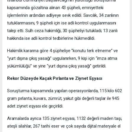
İstanbul Cumhuriyet Başsavcılığı’nın yürüttüğü soruşturma
kapsamında gözaltına alınan 43 şüpheli, emniyetteki
işlemlerinin ardından adliyeye sevk edildi. Savcılık, 34 zanlının
tutuklanmasını, 9 şüpheli için ise adli kontrol uygulanmasını
talep etti. Sulh ceza hakimliği, 30 şüpheliyi tutukladı; 13 zanlı
hakkında ise adli kontrol tedbirlerine hükmedildi.
Hakimlik kararına göre 4 şüpheliye “konutu terk etmeme” ve
“yurt dışına çıkış yasağı” uygulanırken, 9 kişi için “imza atma
yükümlülüğü” ve yine “yurt dışına çıkış yasağı” getirildi.
Rekor Düzeyde Kaçak Pırlanta ve Ziynet Eşyası
Soruşturma kapsamında yapılan operasyonlarda, 115 kilo 602
gram pırlanta, kuvars, zümrüt, yakut gibi değerli taşlar ile 945
adet ziynet eşyası ele geçirildi.
Aramalarda ayrıca 135 ziynet eşyası, 1132 değerli maden taşı,
ateşli silahlar, 267 tarihi eser ve çok sayıda dijital materyale el