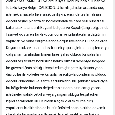
olan Abbas MANESHİ ve örgüt üyesi konumunda bulunan ve
tutuklu kurye Belgin ÇALICIOĞLU Isimli şahıslar arasında suç
işlemek amacıyla hiyerarşik bir ilişki içerisinde teslim alınan
değerli taşları pırlantaları kodlandırarak ve para seri numarası
kullanarak İstanbul ili Beyazıt bölgesi ve Kapalı Çarşı bölgesinde
faaliyet gösteren farklı kuyumcular ve pırlantacılar a dağıtımını
yaptıkları ve saha çalışmalarında örgüt üyelerinin Bu bölgelerde
Kuyumculuk ve pırlanta taş ticareti yapan işletme sahipleri veya
çalışanları tarafından bilinen birer şahıs olduğu bu şahısların
değerli taş ticareti konusuna hakim olması sebebiyle bölgede
bir güvenirliğinin olduğu tespit edilmiştir çete üyelerinin yasa
dışı yollar ile kolyeler ve kargolar aracılığıyla göndermiş olduğu
değerli Pırlantaları ve sahte sertifikalarını bu şahıslar aracılığıyla
bu bölgelerde bulunan değerli taş pırlanta altın satışı yapan
işletmeler sahibi yetkilisi veya çalışanı olduğu tespit edilen
kişiler tarafından Bu ürünlerin Kaçak olarak Yurda giriş
yaptıklarını bildikleri halde bu tür ürünleri satın aldıkları devamlı
olarak da bu yöntem kullanarak ticaret yaptıkları ve haksız