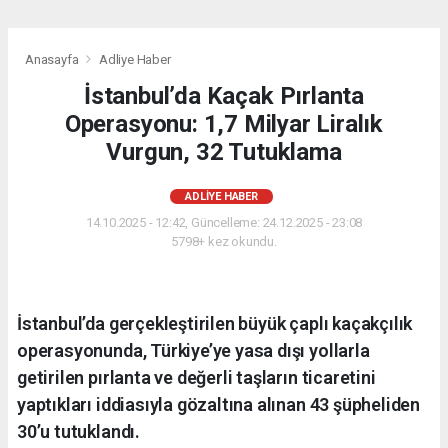
Anasayfa
Adliye Haber
İstanbul’da Kaçak Pırlanta
Operasyonu: 1,7 Milyar Liralık
Vurgun, 32 Tutuklama
ADLIYE HABER
14.10.2025 - 12:42, Güncelleme: 24.12.2025 - 23:08
5798+ kez okundu.
İstanbul’da gerçekleştirilen büyük çaplı kaçakçılık
operasyonunda, Türkiye’ye yasa dışı yollarla
getirilen pırlanta ve değerli taşların ticaretini
yaptıkları iddiasıyla gözaltına alınan 43 şüpheliden
30’u tutuklandı.