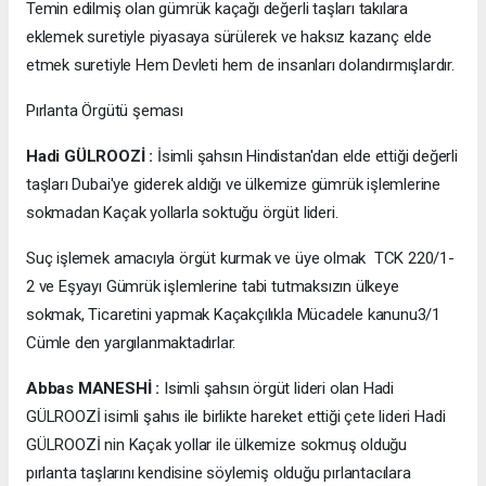
Temin edilmiş olan gümrük kaçağı değerli taşları takılara
eklemek suretiyle piyasaya sürülerek ve haksız kazanç elde
etmek suretiyle Hem Devleti hem de insanları dolandırmışlardır.
Pırlanta Örgütü şeması
Hadi GÜLROOZİ :
İsimli şahsın Hindistan'dan elde ettiği değerli
taşları Dubai'ye giderek aldığı ve ülkemize gümrük işlemlerine
sokmadan Kaçak yollarla soktuğu örgüt lideri.
Suç işlemek amacıyla örgüt kurmak ve üye olmak TCK 220/1-
2 ve Eşyayı Gümrük işlemlerine tabi tutmaksızın ülkeye
sokmak, Ticaretini yapmak Kaçakçılıkla Mücadele kanunu3/1
Cümle den yargılanmaktadırlar.
Abbas MANESHİ :
Isimli şahsın örgüt lideri olan Hadi
GÜLROOZİ isimli şahıs ile birlikte hareket ettiği çete lideri Hadi
GÜLROOZİ nin Kaçak yollar ile ülkemize sokmuş olduğu
pırlanta taşlarını kendisine söylemiş olduğu pırlantacılara