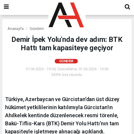
Anasayfa
Gündem
Demir İpek Yolu'nda dev adım: BTK
Hattı tam kapasiteye geçiyor
GÜNDEM
01.06.2026 - 19:04, Güncelleme: 01.06.2026 - 19:04
5459+ kez okundu.
Türkiye, Azerbaycan ve Gürcistan’dan üst düzey
hükümet yetkililerinin katılımıyla Gürcistan'ın
Ahılkelek kentinde düzenlenecek resmi törenle,
Bakü-Tiflis-Kars (BTK) Demir Yolu Hattı’nın tam
kapasiteyle işletmeye alınacağı açıklandı.