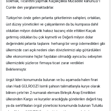
sokmak, Ticaretini yapmak Kaçakçılıkla Mücadele kanunu3/1
Cümle den yargılanmaktadırlar.
Türkiye'nin önde gelen pırlanta şirketlerinin sahipleri, ortakları,
üst düzey yöneticileri ve çalışanlarının da bu kumpasa dahil
oldukları milyon dolarlık haksız kazanç elde ettikleri Kaçak
getirmiş oldukları bu çok kıymetli ve Değerli milyon dolar
değerindeki pırlanta taşlarını herhangi bir vergi ödemedikleri gibi
ülkemizde cari açık nedeni olan dövizlerimizi alıp götürdükleri
ülke ekonomisine hiçbir faydaları olmadığı ayrıca bu sebepten
ülkemizdeki yüzlerce firmaya ticari zarar verdikleri
Belirlenmiştir.
örgüt lideri konumunda bulunan ve bu aşamada halen firari
olan Hadi GÜLROOZİ Isimli şahısın talimatlarıyla kurye olarak
bilinen çete'nin 2 numaralı elemanı Birleşik Arap Emirlikleri
ülkesinden Kargo ve kuryeler aracılığıyla gönderilen değerli taş
ya da sertifikaları örgüt yöneticisi konumunda bulunan Tutuklu