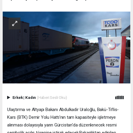
Erkek
|
Kadın
(Haberi Sesli Oku)
Ulaştırma ve Altyapı Bakanı Abdulkadir Uraloğlu, Bakü-Tiflis-
Kars (BTK) Demir Yolu Hattı'nın tam kapasiteyle işletmeye
alınması dolayısıyla yarın Gürcistan'da düzenlenecek resmi
sembolik açılış törenine iştirak edecek.Bakanlıktan edinilen