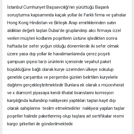
İstanbul Cumhuriyet Başsavcılığı’nın yürüttüğü Başarılı
soruşturma kapsamında kaçak yollar ile Farklı firma ve şahıslar
Hong Kong Hindistan ve Birleşik Arap emirliklerinden satın
aldıkları değerli taşları Dubai'de gruplandırıp alıcı firmaya özel
verilen müşteri kodlarını poşetlerin üstüne işledikten sonra
haftada bir sefer yoğun olduğu dönemlerde iki sefer olmak
üzere yasa dışı yollar ile havalimanlarında çerez poşeti
şampuan şişesi tarzı ürünlerin içerisinde veyahut paket
büyüklüğüne bağlı olarak kurye üzerinden ülkeye sokulup
genelde çarşamba ve perşembe günleri belirtilen kuryelerle
dağıtımı gerçekleştirilmektedir Bunlara ek olarak x mücevherat
ve x diamont piyasaya kendi ithalat lisanslarını komisyon
karşılığında kullandırıp nakliyesini yaptıkları taşları kayıt dışı
olarak sahiplerine teslim etmektedirler nakliyesi yapılan taşlar
poşetler halinde paketlenmiş olup taşlara ait sertifikalar resmi
kargo şirketleri ile gönderilmektedir.