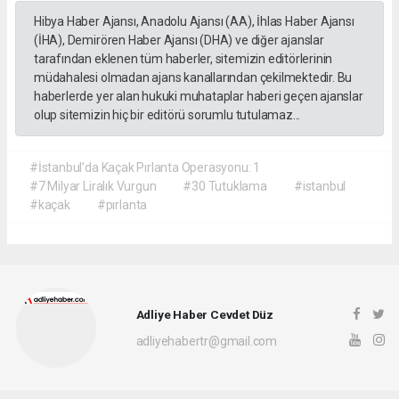
Hibya Haber Ajansı, Anadolu Ajansı (AA), İhlas Haber Ajansı
(İHA), Demirören Haber Ajansı (DHA) ve diğer ajanslar
tarafından eklenen tüm haberler, sitemizin editörlerinin
müdahalesi olmadan ajans kanallarından çekilmektedir. Bu
haberlerde yer alan hukuki muhataplar haberi geçen ajanslar
olup sitemizin hiç bir editörü sorumlu tutulamaz...
#İstanbul’da Kaçak Pırlanta Operasyonu: 1
#7 Milyar Liralık Vurgun
#30 Tutuklama
#istanbul
#kaçak
#pırlanta
Adliye Haber Cevdet Düz
adliyehabertr@gmail.com