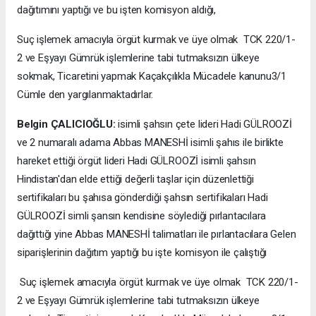
dağıtımını yaptığı ve bu işten komisyon aldığı,
Suç işlemek amacıyla örgüt kurmak ve üye olmak TCK 220/1-
2 ve Eşyayı Gümrük işlemlerine tabi tutmaksızın ülkeye
sokmak, Ticaretini yapmak Kaçakçılıkla Mücadele kanunu3/1
Cümle den yargılanmaktadırlar.
Belgin ÇALICIOĞLU:
isimli şahsın çete lideri Hadi GÜLROOZİ
ve 2 numaralı adama Abbas MANESHİ isimli şahıs ile birlikte
hareket ettiği örgüt lideri Hadi GÜLROOZİ isimli şahsın
Hindistan'dan elde ettiği değerli taşlar için düzenlettiği
sertifikaları bu şahısa gönderdiği şahsın sertifikaları Hadi
GÜLROOZİ simli şansın kendisine söylediği pırlantacılara
dağıttığı yine Abbas MANESHİ talimatları ile pırlantacılara Gelen
siparişlerinin dağıtım yaptığı bu işte komisyon ile çalıştığı
Suç işlemek amacıyla örgüt kurmak ve üye olmak TCK 220/1-
2 ve Eşyayı Gümrük işlemlerine tabi tutmaksızın ülkeye