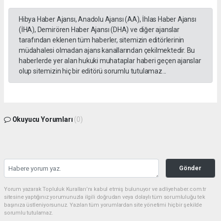
Hibya Haber Ajansı, Anadolu Ajansı (AA), İhlas Haber Ajansı
(İHA), Demirören Haber Ajansı (DHA) ve diğer ajanslar
tarafından eklenen tüm haberler, sitemizin editörlerinin
müdahalesi olmadan ajans kanallarından çekilmektedir. Bu
haberlerde yer alan hukuki muhataplar haberi geçen ajanslar
olup sitemizin hiç bir editörü sorumlu tutulamaz...
Okuyucu Yorumları
(0)
Gönder
Yorum yazarak Topluluk Kuralları’nı kabul etmiş bulunuyor ve adliyehaber.com.tr
sitesine yaptığınız yorumunuzla ilgili doğrudan veya dolaylı tüm sorumluluğu tek
başınıza üstleniyorsunuz. Yazılan tüm yorumlardan site yönetimi hiçbir şekilde
sorumlu tutulamaz.