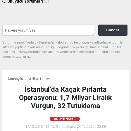
Okuyucu Yorumları
(0)
Gönder
Yorum yazarak Topluluk Kuralları’nı kabul etmiş bulunuyor ve adliyehaber.com.tr
sitesine yaptığınız yorumunuzla ilgili doğrudan veya dolaylı tüm sorumluluğu tek
başınıza üstleniyorsunuz. Yazılan tüm yorumlardan site yönetimi hiçbir şekilde
sorumlu tutulamaz.
Anasayfa
Adliye Haber
İstanbul’da Kaçak Pırlanta
Operasyonu: 1,7 Milyar Liralık
Vurgun, 32 Tutuklama
ADLIYE HABER
14.10.2025 - 12:42, Güncelleme: 24.12.2025 - 23:08