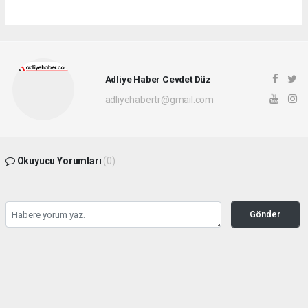
Adliye Haber Cevdet Düz
adliyehabertr@gmail.com
Okuyucu Yorumları
(0)
Gönder
Yorum yazarak Topluluk Kuralları’nı kabul etmiş bulunuyor ve adliyehaber.com.tr
sitesine yaptığınız yorumunuzla ilgili doğrudan veya dolaylı tüm sorumluluğu tek
başınıza üstleniyorsunuz. Yazılan tüm yorumlardan site yönetimi hiçbir şekilde
sorumlu tutulamaz.