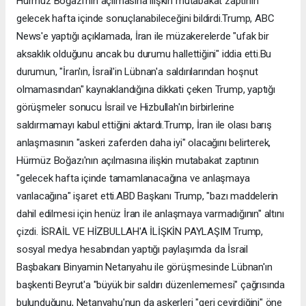
Hürmüz Boğazı'nın açılmasına ilişkin mutabakat zaptının
gelecek hafta içinde sonuçlanabileceğini bildirdi.Trump, ABC
News'e yaptığı açıklamada, İran ile müzakerelerde "ufak bir
aksaklık olduğunu ancak bu durumu hallettiğini" iddia etti.Bu
durumun, "İran'ın, İsrail'in Lübnan'a saldırılarından hoşnut
olmamasından" kaynaklandığına dikkati çeken Trump, yaptığı
görüşmeler sonucu İsrail ve Hizbullah'ın birbirlerine
saldırmamayı kabul ettiğini aktardı.Trump, İran ile olası barış
anlaşmasının "askeri zaferden daha iyi" olacağını belirterek,
Hürmüz Boğazı'nın açılmasına ilişkin mutabakat zaptının
"gelecek hafta içinde tamamlanacağına ve anlaşmaya
varılacağına" işaret etti.ABD Başkanı Trump, "bazı maddelerin
dahil edilmesi için henüz İran ile anlaşmaya varmadığının" altını
çizdi. İSRAİL VE HİZBULLAH'A İLİŞKİN PAYLAŞIM Trump,
sosyal medya hesabından yaptığı paylaşımda da İsrail
Başbakanı Binyamin Netanyahu ile görüşmesinde Lübnan'ın
başkenti Beyrut'a "büyük bir saldırı düzenlememesi" çağrısında
bulunduğunu, Netanyahu'nun da askerleri "geri çevirdiğini" öne