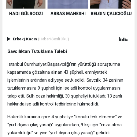
Erkek
|
Kadın
(Haberi Sesli Oku)
Savcılıktan Tutuklama Talebi
İstanbul Cumhuriyet Başsavcılığı’nın yürüttüğü soruşturma
kapsamında gözaltına alınan 43 şüpheli, emniyetteki
işlemlerinin ardından adliyeye sevk edildi. Savcılık, 34 zanlının
tutuklanmasını, 9 şüpheli için ise adli kontrol uygulanmasını
talep etti. Sulh ceza hakimliği, 30 şüpheliyi tutukladı; 13 zanlı
hakkında ise adli kontrol tedbirlerine hükmedildi.
Hakimlik kararına göre 4 şüpheliye “konutu terk etmeme” ve
“yurt dışına çıkış yasağı” uygulanırken, 9 kişi için “imza atma
yükümlülüğü” ve yine “yurt dışına çıkış yasağı” getirildi.