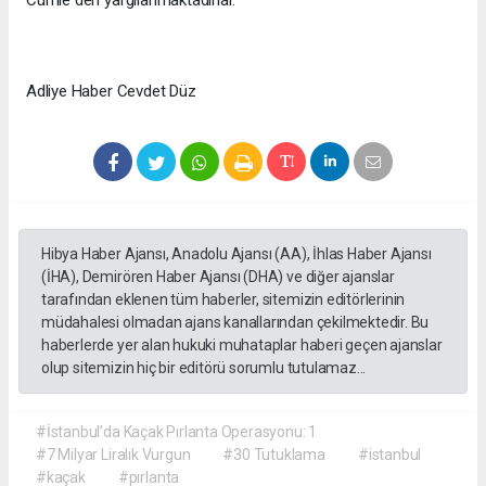
Cümle den yargılanmaktadırlar.
Adliye Haber Cevdet Düz
Hibya Haber Ajansı, Anadolu Ajansı (AA), İhlas Haber Ajansı
(İHA), Demirören Haber Ajansı (DHA) ve diğer ajanslar
tarafından eklenen tüm haberler, sitemizin editörlerinin
müdahalesi olmadan ajans kanallarından çekilmektedir. Bu
haberlerde yer alan hukuki muhataplar haberi geçen ajanslar
olup sitemizin hiç bir editörü sorumlu tutulamaz...
#İstanbul’da Kaçak Pırlanta Operasyonu: 1
#7 Milyar Liralık Vurgun
#30 Tutuklama
#istanbul
#kaçak
#pırlanta