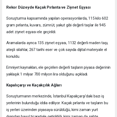
Rekor Düzeyde Kaçak Pırlanta ve Ziynet Eşyası
Soruşturma kapsamında yapılan operasyonlarda, 115 kilo 602
gram pırlanta, kuvars, zümrüt, yakut gibi değerli taşlar ile 945
adet ziynet eşyası ele geçirildi.
Aramalarda ayrıca 135 ziynet eşyası, 1132 değerli maden taşı,
ateşli silahlar, 267 tarihi eser ve çok sayıda dijital materyale el
konuldu.
Emniyet kaynakları, ele geçirilen değerli taşların piyasa değerinin
yaklaşık 1 milyar 700 milyon lira olduğunu açıkladı.
Kapalıçarşı ve Kaçakçılık Ağları
Soruşturmanın merkezinde, İstanbul Kapalıçarşı’daki bazı iş
yerlerinin bulunduğu iddia ediliyor. Kaçak pırlanta ve taşların bu
iş yerleri üzerinden piyasaya sürüldüğü, kimi zaman yurt
dışından bavul ticaretiyle getirildiği, kimi zaman da sahte