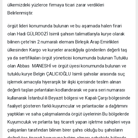
ülkemizdeki yüzlerce firmaya ticari zarar verdikleri
Belirlenmiştir.
örgüt lideri konumunda bulunan ve bu aşamada halen firari
olan Hadi GÜLROOZİ Isimli şahısın talimatlarıyla kurye olarak
bilinen çete'nin 2 numaralı elemanı Birleşik Arap Emirlikleri
ülkesinden Kargo ve kuryeler aracılığıyla gönderilen değerli taş
ya da sertifikaları örgüt yöneticisi konumunda bulunan Tutuklu
olan Abbas MANESHİ ve örgüt üyesi konumunda bulunan ve
tutuklu kurye Belgin ÇALICIOĞLU Isimli şahıslar arasında suç
işlemek amacıyla hiyerarşik bir ilişki içerisinde teslim alınan
değerli taşları pırlantaları kodlandırarak ve para seri numarası
kullanarak İstanbul ili Beyazıt bölgesi ve Kapalı Çarşı bölgesinde
faaliyet gösteren farklı kuyumcular ve pırlantacılar a dağıtımını
yaptıkları ve saha çalışmalarında örgüt üyelerinin Bu bölgelerde
Kuyumculuk ve pırlanta taş ticareti yapan işletme sahipleri veya
çalışanları tarafından bilinen birer şahıs olduğu bu şahısların