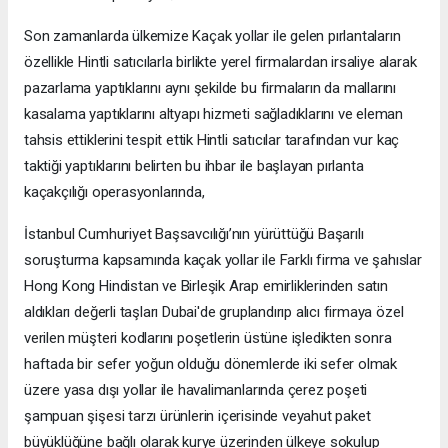
Son zamanlarda ülkemize Kaçak yollar ile gelen pırlantaların
özellikle Hintli satıcılarla birlikte yerel firmalardan irsaliye alarak
pazarlama yaptıklarını aynı şekilde bu firmaların da mallarını
kasalama yaptıklarını altyapı hizmeti sağladıklarını ve eleman
tahsis ettiklerini tespit ettik Hintli satıcılar tarafından vur kaç
taktiği yaptıklarını belirten bu ihbar ile başlayan pırlanta
kaçakçılığı operasyonlarında,
İstanbul Cumhuriyet Başsavcılığı’nın yürüttüğü Başarılı
soruşturma kapsamında kaçak yollar ile Farklı firma ve şahıslar
Hong Kong Hindistan ve Birleşik Arap emirliklerinden satın
aldıkları değerli taşları Dubai'de gruplandırıp alıcı firmaya özel
verilen müşteri kodlarını poşetlerin üstüne işledikten sonra
haftada bir sefer yoğun olduğu dönemlerde iki sefer olmak
üzere yasa dışı yollar ile havalimanlarında çerez poşeti
şampuan şişesi tarzı ürünlerin içerisinde veyahut paket
büyüklüğüne bağlı olarak kurye üzerinden ülkeye sokulup