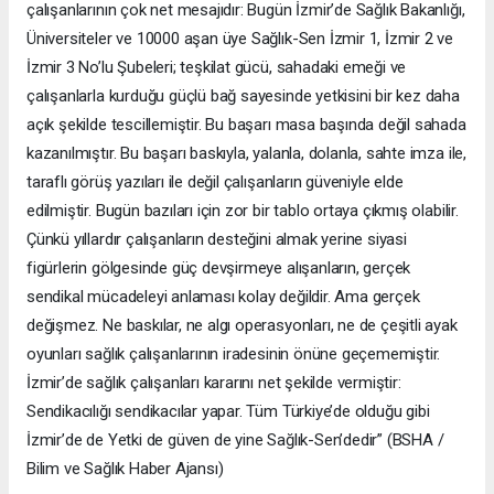
çalışanlarının çok net mesajıdır: Bugün İzmir’de Sağlık Bakanlığı,
Üniversiteler ve 10000 aşan üye Sağlık-Sen İzmir 1, İzmir 2 ve
İzmir 3 No’lu Şubeleri; teşkilat gücü, sahadaki emeği ve
çalışanlarla kurduğu güçlü bağ sayesinde yetkisini bir kez daha
açık şekilde tescillemiştir. Bu başarı masa başında değil sahada
kazanılmıştır. Bu başarı baskıyla, yalanla, dolanla, sahte imza ile,
taraflı görüş yazıları ile değil çalışanların güveniyle elde
edilmiştir. Bugün bazıları için zor bir tablo ortaya çıkmış olabilir.
Çünkü yıllardır çalışanların desteğini almak yerine siyasi
figürlerin gölgesinde güç devşirmeye alışanların, gerçek
sendikal mücadeleyi anlaması kolay değildir. Ama gerçek
değişmez. Ne baskılar, ne algı operasyonları, ne de çeşitli ayak
oyunları sağlık çalışanlarının iradesinin önüne geçememiştir.
İzmir’de sağlık çalışanları kararını net şekilde vermiştir:
Sendikacılığı sendikacılar yapar. Tüm Türkiye’de olduğu gibi
İzmir’de de Yetki de güven de yine Sağlık-Sen’dedir” (BSHA /
Bilim ve Sağlık Haber Ajansı)