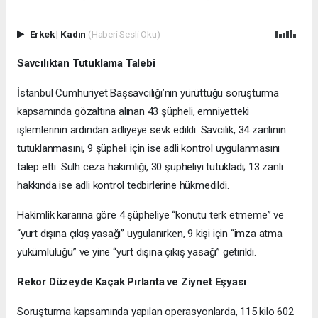
Erkek
|
Kadın
(Haberi Sesli Oku)
Savcılıktan Tutuklama Talebi
İstanbul Cumhuriyet Başsavcılığı’nın yürüttüğü soruşturma
kapsamında gözaltına alınan 43 şüpheli, emniyetteki
işlemlerinin ardından adliyeye sevk edildi. Savcılık, 34 zanlının
tutuklanmasını, 9 şüpheli için ise adli kontrol uygulanmasını
talep etti. Sulh ceza hakimliği, 30 şüpheliyi tutukladı; 13 zanlı
hakkında ise adli kontrol tedbirlerine hükmedildi.
Hakimlik kararına göre 4 şüpheliye “konutu terk etmeme” ve
“yurt dışına çıkış yasağı” uygulanırken, 9 kişi için “imza atma
yükümlülüğü” ve yine “yurt dışına çıkış yasağı” getirildi.
Rekor Düzeyde Kaçak Pırlanta ve Ziynet Eşyası
Soruşturma kapsamında yapılan operasyonlarda, 115 kilo 602