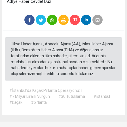
Adliye Haber Cevdet Düz
Hibya Haber Ajansı, Anadolu Ajansı (AA), İhlas Haber Ajansı
(İHA), Demirören Haber Ajansı (DHA) ve diğer ajanslar
tarafından eklenen tüm haberler, sitemizin editörlerinin
müdahalesi olmadan ajans kanallarından çekilmektedir. Bu
haberlerde yer alan hukuki muhataplar haberi geçen ajanslar
olup sitemizin hiç bir editörü sorumlu tutulamaz...
#İstanbul’da Kaçak Pırlanta Operasyonu: 1
#7 Milyar Liralık Vurgun
#30 Tutuklama
#istanbul
#kaçak
#pırlanta