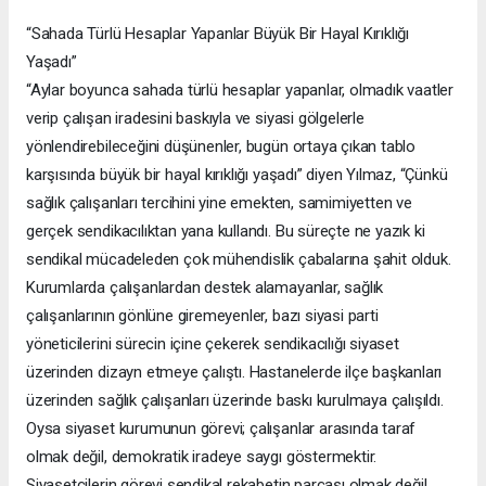
“Sahada Türlü Hesaplar Yapanlar Büyük Bir Hayal Kırıklığı
Yaşadı”
“Aylar boyunca sahada türlü hesaplar yapanlar, olmadık vaatler
verip çalışan iradesini baskıyla ve siyasi gölgelerle
yönlendirebileceğini düşünenler, bugün ortaya çıkan tablo
karşısında büyük bir hayal kırıklığı yaşadı” diyen Yılmaz, “Çünkü
sağlık çalışanları tercihini yine emekten, samimiyetten ve
gerçek sendikacılıktan yana kullandı. Bu süreçte ne yazık ki
sendikal mücadeleden çok mühendislik çabalarına şahit olduk.
Kurumlarda çalışanlardan destek alamayanlar, sağlık
çalışanlarının gönlüne giremeyenler, bazı siyasi parti
yöneticilerini sürecin içine çekerek sendikacılığı siyaset
üzerinden dizayn etmeye çalıştı. Hastanelerde ilçe başkanları
üzerinden sağlık çalışanları üzerinde baskı kurulmaya çalışıldı.
Oysa siyaset kurumunun görevi; çalışanlar arasında taraf
olmak değil, demokratik iradeye saygı göstermektir.
Siyasetçilerin görevi sendikal rekabetin parçası olmak değil,