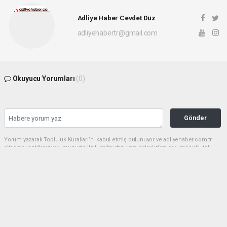
Adliye Haber Cevdet Düz
adliyehabertr@gmail.com
Okuyucu Yorumları
(0)
Gönder
Yorum yazarak Topluluk Kuralları’nı kabul etmiş bulunuyor ve adliyehaber.com.tr
sitesine yaptığınız yorumunuzla ilgili doğrudan veya dolaylı tüm sorumluluğu tek
başınıza üstleniyorsunuz. Yazılan tüm yorumlardan site yönetimi hiçbir şekilde
sorumlu tutulamaz.
haber paketi
haber scripti
haber yazılımı