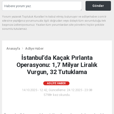
Gönder
Yorum yazarak Topluluk Kuralları’nı kabul etmiş bulunuyor ve adliyehaber.com.tr
sitesine yaptığınız yorumunuzla ilgili doğrudan veya dolaylı tüm sorumluluğu tek
başınıza üstleniyorsunuz. Yazılan tüm yorumlardan site yönetimi hiçbir şekilde
sorumlu tutulamaz.
Anasayfa
Adliye Haber
İstanbul’da Kaçak Pırlanta
Operasyonu: 1,7 Milyar Liralık
Vurgun, 32 Tutuklama
ADLIYE HABER
14.10.2025 - 12:42, Güncelleme: 24.12.2025 - 23:08
5798+ kez okundu.