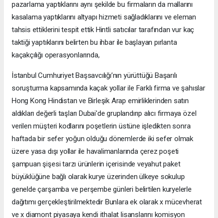
pazarlama yaptıklarını aynı şekilde bu firmaların da mallarını
kasalama yaptıklarını altyapı hizmeti sağladıklarını ve eleman
tahsis ettiklerini tespit ettik Hintli satıcılar tarafından vur kaç
taktiği yaptıklarını belirten bu ihbar ile başlayan pırlanta
kaçakçılığı operasyonlarında,
İstanbul Cumhuriyet Başsavcılığı’nın yürüttüğü Başarılı
soruşturma kapsamında kaçak yollar ile Farklı firma ve şahıslar
Hong Kong Hindistan ve Birleşik Arap emirliklerinden satın
aldıkları değerli taşları Dubai'de gruplandırıp alıcı firmaya özel
verilen müşteri kodlarını poşetlerin üstüne işledikten sonra
haftada bir sefer yoğun olduğu dönemlerde iki sefer olmak
üzere yasa dışı yollar ile havalimanlarında çerez poşeti
şampuan şişesi tarzı ürünlerin içerisinde veyahut paket
büyüklüğüne bağlı olarak kurye üzerinden ülkeye sokulup
genelde çarşamba ve perşembe günleri belirtilen kuryelerle
dağıtımı gerçekleştirilmektedir Bunlara ek olarak x mücevherat
ve x diamont piyasaya kendi ithalat lisanslarını komisyon