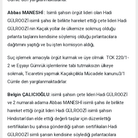
Abbas MANESHİ :
Isimli şahsın örgüt lideri olan Hadi
GÜLROOZİ isimli şahıs ile birlikte hareket ettiği çete lideri Hadi
GÜLROOZİ nin Kaçak yollar ile ülkemize sokmuş olduğu
pırlanta taşlarını kendisine söylemiş olduğu pırlantacılara
dağıtımını yaptığı ve bu işten komisyon aldığı,
Suç işlemek amacıyla örgüt kurmak ve üye olmak TCK 220/1-
2 ve Eşyayı Gümrük işlemlerine tabi tutmaksızın ülkeye
sokmak, Ticaretini yapmak Kaçakçılıkla Mücadele kanunu3/1
Cümle den yargılanmaktadırlar.
Belgin ÇALICIOĞLU:
isimli şahsın çete lideri Hadi GÜLROOZİ
ve 2 numaralı adama Abbas MANESHİ isimli şahıs ile birlikte
hareket ettiği örgüt lideri Hadi GÜLROOZİ isimli şahsın
Hindistan'dan elde ettiği değerli taşlar için düzenlettiği
sertifikaları bu şahısa gönderdiği şahsın sertifikaları Hadi
GÜLROOZİ simli şansın kendisine söylediği pırlantacılara