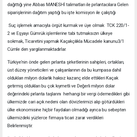
dağıttığı yine Abbas MANESHİ talimatları ile pırlantacılara Gelen
siparişlerinin dağıtım yaptığı bu işte komisyon ile çalıştığı
Suç işlemek amacıyla örgüt kurmak ve üye olmak TCK 220/1-
2 ve Eşyayı Gümrük işlemlerine tabi tutmaksızın ülkeye
sokmak, Ticaretini yapmak Kaçakçılıkla Mücadele kanunu3/1
Cümle den yargılanmaktadırlar.
Türkiye'nin önde gelen pırlanta şirketlerinin sahipleri, ortakları,
üst düzey yöneticileri ve çalışanlarının da bu kumpasa dahil
oldukları milyon dolarlık haksız kazanç elde ettikleri Kaçak
getirmiş oldukları bu çok kıymetli ve Değerli milyon dolar
değerindeki pırlanta taşlarını herhangi bir vergi ödemedikleri gibi
ülkemizde cari açık nedeni olan dövizlerimizi alıp götürdükleri
ülke ekonomisine hiçbir faydaları olmadığı ayrıca bu sebepten
ülkemizdeki yüzlerce firmaya ticari zarar verdikleri
Belirlenmiştir.