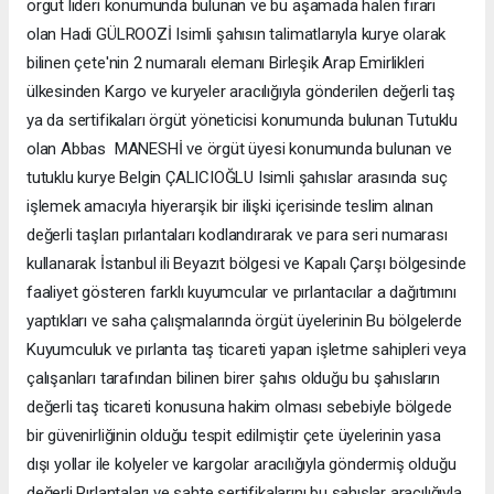
örgüt lideri konumunda bulunan ve bu aşamada halen firari
olan Hadi GÜLROOZİ Isimli şahısın talimatlarıyla kurye olarak
bilinen çete'nin 2 numaralı elemanı Birleşik Arap Emirlikleri
ülkesinden Kargo ve kuryeler aracılığıyla gönderilen değerli taş
ya da sertifikaları örgüt yöneticisi konumunda bulunan Tutuklu
olan Abbas MANESHİ ve örgüt üyesi konumunda bulunan ve
tutuklu kurye Belgin ÇALICIOĞLU Isimli şahıslar arasında suç
işlemek amacıyla hiyerarşik bir ilişki içerisinde teslim alınan
değerli taşları pırlantaları kodlandırarak ve para seri numarası
kullanarak İstanbul ili Beyazıt bölgesi ve Kapalı Çarşı bölgesinde
faaliyet gösteren farklı kuyumcular ve pırlantacılar a dağıtımını
yaptıkları ve saha çalışmalarında örgüt üyelerinin Bu bölgelerde
Kuyumculuk ve pırlanta taş ticareti yapan işletme sahipleri veya
çalışanları tarafından bilinen birer şahıs olduğu bu şahısların
değerli taş ticareti konusuna hakim olması sebebiyle bölgede
bir güvenirliğinin olduğu tespit edilmiştir çete üyelerinin yasa
dışı yollar ile kolyeler ve kargolar aracılığıyla göndermiş olduğu
değerli Pırlantaları ve sahte sertifikalarını bu şahıslar aracılığıyla