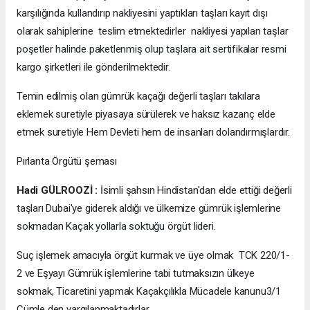
karşılığında kullandırıp nakliyesini yaptıkları taşları kayıt dışı
olarak sahiplerine teslim etmektedirler nakliyesi yapılan taşlar
poşetler halinde paketlenmiş olup taşlara ait sertifikalar resmi
kargo şirketleri ile gönderilmektedir.
Temin edilmiş olan gümrük kaçağı değerli taşları takılara
eklemek suretiyle piyasaya sürülerek ve haksız kazanç elde
etmek suretiyle Hem Devleti hem de insanları dolandırmışlardır.
Pırlanta Örgütü şeması
Hadi GÜLROOZİ :
İsimli şahsın Hindistan'dan elde ettiği değerli
taşları Dubai'ye giderek aldığı ve ülkemize gümrük işlemlerine
sokmadan Kaçak yollarla soktuğu örgüt lideri.
Suç işlemek amacıyla örgüt kurmak ve üye olmak TCK 220/1-
2 ve Eşyayı Gümrük işlemlerine tabi tutmaksızın ülkeye
sokmak, Ticaretini yapmak Kaçakçılıkla Mücadele kanunu3/1
Cümle den yargılanmaktadırlar.