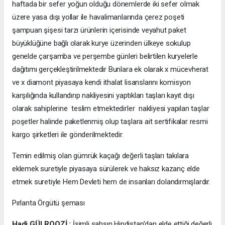
haftada bir sefer yoğun olduğu dönemlerde iki sefer olmak
üzere yasa dışı yollar ile havalimanlarında çerez poşeti
şampuan şişesi tarzı ürünlerin içerisinde veyahut paket
büyüklüğüne bağlı olarak kurye üzerinden ülkeye sokulup
genelde çarşamba ve perşembe günleri belirtilen kuryelerle
dağıtımı gerçekleştirilmektedir Bunlara ek olarak x mücevherat
ve x diamont piyasaya kendi ithalat lisanslarını komisyon
karşılığında kullandırıp nakliyesini yaptıkları taşları kayıt dışı
olarak sahiplerine teslim etmektedirler nakliyesi yapılan taşlar
poşetler halinde paketlenmiş olup taşlara ait sertifikalar resmi
kargo şirketleri ile gönderilmektedir.
Temin edilmiş olan gümrük kaçağı değerli taşları takılara
eklemek suretiyle piyasaya sürülerek ve haksız kazanç elde
etmek suretiyle Hem Devleti hem de insanları dolandırmışlardır.
Pırlanta Örgütü şeması
Hadi GÜLROOZİ :
İsimli şahsın Hindistan'dan elde ettiği değerli