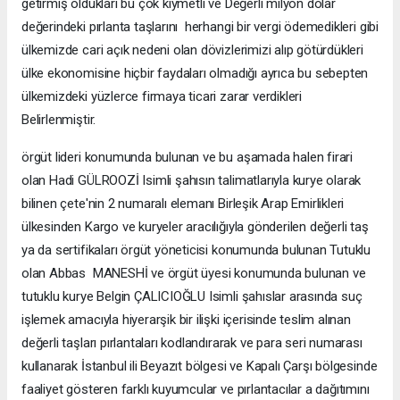
getirmiş oldukları bu çok kıymetli ve Değerli milyon dolar
değerindeki pırlanta taşlarını herhangi bir vergi ödemedikleri gibi
ülkemizde cari açık nedeni olan dövizlerimizi alıp götürdükleri
ülke ekonomisine hiçbir faydaları olmadığı ayrıca bu sebepten
ülkemizdeki yüzlerce firmaya ticari zarar verdikleri
Belirlenmiştir.
örgüt lideri konumunda bulunan ve bu aşamada halen firari
olan Hadi GÜLROOZİ Isimli şahısın talimatlarıyla kurye olarak
bilinen çete'nin 2 numaralı elemanı Birleşik Arap Emirlikleri
ülkesinden Kargo ve kuryeler aracılığıyla gönderilen değerli taş
ya da sertifikaları örgüt yöneticisi konumunda bulunan Tutuklu
olan Abbas MANESHİ ve örgüt üyesi konumunda bulunan ve
tutuklu kurye Belgin ÇALICIOĞLU Isimli şahıslar arasında suç
işlemek amacıyla hiyerarşik bir ilişki içerisinde teslim alınan
değerli taşları pırlantaları kodlandırarak ve para seri numarası
kullanarak İstanbul ili Beyazıt bölgesi ve Kapalı Çarşı bölgesinde
faaliyet gösteren farklı kuyumcular ve pırlantacılar a dağıtımını