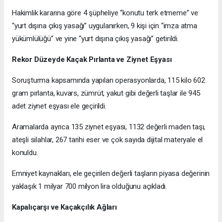
Hakimlik kararına göre 4 şüpheliye “konutu terk etmeme” ve
“yurt dışına çıkış yasağı” uygulanırken, 9 kişi için “imza atma
yükümlülüğü” ve yine “yurt dışına çıkış yasağı” getirildi.
Rekor Düzeyde Kaçak Pırlanta ve Ziynet Eşyası
Soruşturma kapsamında yapılan operasyonlarda, 115 kilo 602
gram pırlanta, kuvars, zümrüt, yakut gibi değerli taşlar ile 945
adet ziynet eşyası ele geçirildi.
Aramalarda ayrıca 135 ziynet eşyası, 1132 değerli maden taşı,
ateşli silahlar, 267 tarihi eser ve çok sayıda dijital materyale el
konuldu.
Emniyet kaynakları, ele geçirilen değerli taşların piyasa değerinin
yaklaşık 1 milyar 700 milyon lira olduğunu açıkladı.
Kapalıçarşı ve Kaçakçılık Ağları