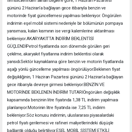
temsilcilerinden alınan bilgilere göre, 1 Haziran Pazartesi
gününü 2 Haziran’a bağlayan gece itibarıyla benzin ve
motorinde fiyat güncellemesi yapılması bekleniyor. Öngörülen
indirimin eşel mobil sistemi nedeniyle bir bölümünün pompaya
yansıması, kalan kısmının ise vergi kalemlerine aktarılması
bekleniyor.AKARYAKITTA İNDİRİM BEKLENTİSİ
GÜÇLENDİPetrol fiyatlarında son dönemde görülen geri
çekilme, akaryakıt fiyatlarına indirim beklentisi olarak
yansıdı.Sektör kaynaklarına göre benzin ve motorin fiyatlarında
aşağı yönlü güncelleme yapılması öngörülüyor.Beklenen fiyat
değişikliğinin, 1 Haziran Pazartesi gününü 2 Haziran’a bağlayan
gece itibarıyla devreye girmesi bekleniyor.BENZİN VE
MOTORİNDE BEKLENEN İNDİRİM TUTARIÖngörülen değişiklik
kapsamında benzinin litre fiyatında 1,38 TL indirim yapılması
planlanıyor.Motorinin litre fiyatında ise 7,25 TL indirim
bekleniyor.Söz konusu indirimin, uluslararası piyasalardaki
petrol fiyatı gerilemesi ve rafineri maliyetlerindeki düşüşle
bağlantılı olduğu belirtiliyor.EŞEL MOBİL SİSTEMİ ETKİLİ