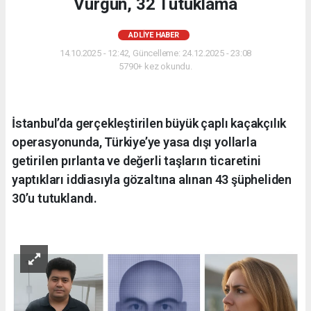
Vurgun, 32 Tutuklama
ADLIYE HABER
14.10.2025 - 12:42, Güncelleme: 24.12.2025 - 23:08
5790+ kez okundu.
İstanbul’da gerçekleştirilen büyük çaplı kaçakçılık
operasyonunda, Türkiye’ye yasa dışı yollarla
getirilen pırlanta ve değerli taşların ticaretini
yaptıkları iddiasıyla gözaltına alınan 43 şüpheliden
30’u tutuklandı.