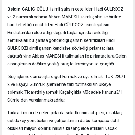
Belgin ÇALICIOĞLU:
isimli şahsın çete lideri Hadi GÜLROOZİ
ve 2 numaralı adama Abbas MANESHİ isimli şahıs ile birlikte
hareket ettiği örgüt lideri Hadi GÜLROOZİ isimli şahsın
Hindistan'dan elde ettiği değerli taşlar için düzenlettiği
sertifikaları bu şahısa gönderdiği şahsın sertifikaları Hadi
GÜLROOZİ simli şansın kendisine söylediği pırlantacılara
dağıttığı yine Abbas MANESHİ talimatları ile pırlantacılara Gelen
siparişlerinin dağıtım yaptığı bu işte komisyon ile çalıştığı
Suç işlemek amacıyla örgüt kurmak ve üye olmak TCK 220/1-
2 ve Eşyayı Gümrük işlemlerine tabi tutmaksızın ülkeye
sokmak, Ticaretini yapmak Kaçakçılıkla Mücadele kanunu3/1
Cümle den yargılanmaktadırlar.
Türkiye'nin önde gelen pırlanta şirketlerinin sahipleri, ortakları,
üst düzey yöneticileri ve çalışanlarının da bu kumpasa dahil
oldukları milyon dolarlık haksız kazanç elde ettikleri Kaçak