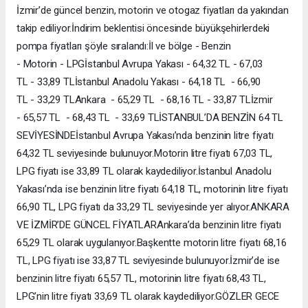
İzmir’de güncel benzin, motorin ve otogaz fiyatları da yakından
takip ediliyor.İndirim beklentisi öncesinde büyükşehirlerdeki
pompa fiyatları şöyle sıralandı:İl ve bölge - Benzin
- Motorin - LPGİstanbul Avrupa Yakası - 64,32 TL - 67,03
TL - 33,89 TLİstanbul Anadolu Yakası - 64,18 TL - 66,90
TL - 33,29 TLAnkara - 65,29 TL - 68,16 TL - 33,87 TLİzmir
- 65,57 TL - 68,43 TL - 33,69 TLİSTANBUL’DA BENZİN 64 TL
SEVİYESİNDEİstanbul Avrupa Yakası’nda benzinin litre fiyatı
64,32 TL seviyesinde bulunuyor.Motorin litre fiyatı 67,03 TL,
LPG fiyatı ise 33,89 TL olarak kaydediliyor.İstanbul Anadolu
Yakası’nda ise benzinin litre fiyatı 64,18 TL, motorinin litre fiyatı
66,90 TL, LPG fiyatı da 33,29 TL seviyesinde yer alıyor.ANKARA
VE İZMİR’DE GÜNCEL FİYATLARAnkara’da benzinin litre fiyatı
65,29 TL olarak uygulanıyor.Başkentte motorin litre fiyatı 68,16
TL, LPG fiyatı ise 33,87 TL seviyesinde bulunuyor.İzmir’de ise
benzinin litre fiyatı 65,57 TL, motorinin litre fiyatı 68,43 TL,
LPG’nin litre fiyatı 33,69 TL olarak kaydediliyor.GÖZLER GECE