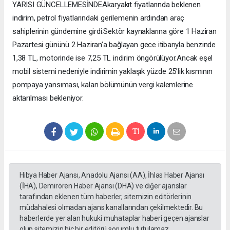
YARISI GÜNCELLEMESİNDEAkaryakıt fiyatlarında beklenen
indirim, petrol fiyatlarındaki gerilemenin ardından araç
sahiplerinin gündemine girdi.Sektör kaynaklarına göre 1 Haziran
Pazartesi gününü 2 Haziran’a bağlayan gece itibarıyla benzinde
1,38 TL, motorinde ise 7,25 TL indirim öngörülüyor.Ancak eşel
mobil sistemi nedeniyle indirimin yaklaşık yüzde 25’lik kısmının
pompaya yansıması, kalan bölümünün vergi kalemlerine
aktarılması bekleniyor.
Hibya Haber Ajansı, Anadolu Ajansı (AA), İhlas Haber Ajansı
(İHA), Demirören Haber Ajansı (DHA) ve diğer ajanslar
tarafından eklenen tüm haberler, sitemizin editörlerinin
müdahalesi olmadan ajans kanallarından çekilmektedir. Bu
haberlerde yer alan hukuki muhataplar haberi geçen ajanslar
olup sitemizin hiç bir editörü sorumlu tutulamaz...