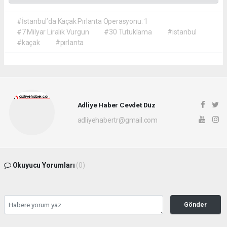
#İstanbul’da Kaçak Pırlanta Operasyonu: 1
#7 Milyar Liralık Vurgun
#30 Tutuklama
#istanbul
#kaçak
#pırlanta
Adliye Haber Cevdet Düz
adliyehabertr@gmail.com
Okuyucu Yorumları
(0)
Gönder
Yorum yazarak Topluluk Kuralları’nı kabul etmiş bulunuyor ve adliyehaber.com.tr