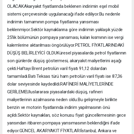
OLACAKAkaryakıt fiyatlarında beklenen indirimin eşel mobil
sistemi çerçevesinde uygulanacağı ifade ediliyor.Bu nedenle
indirimin tamamının pompa fiyatlarına yansıması
beklenmiyor.Sektör kaynaklarına göre indirimin yaklaşık yüzde
25’lik bölümünün pompaya yansıması, kalan kısmının ise vergi
kalemlerine aktarılması öngörülüyor.PETROL FİYATLARINDAKİ
DÜŞÜŞ BELİRLEYİCİ OLDUKüresel piyasalarda petrol fiyatlarının
son günlerde düşüş göstermesi, akaryakıt maliyetlerini aşağı
çekti.Haftayı Brent petrolün varil fiyatı 91,12 dolardan
tamamladı.Batı Teksas türü ham petrolün varil fiyatı ise 87,36
dolar seviyesinde kaydedildi.RAFİNERİ MALİYETLERİNDE
GERİLEMEUluslararası piyasalardaki düşüş, rafineri
maliyetlerinin azalmasına neden oldu.Bu gelişmeyle birlikte
benzin ve motorin fiyatlarında indirim yapılmasının önü
açıldı.Sektör kaynakları, söz konusu fiyat güncellemesinin gece
yarısından itibaren pompaya yansımasının beklendiğini ifade
ediyor.GÜNCEL AKARYAKIT FİYATLARIİstanbul, Ankara ve