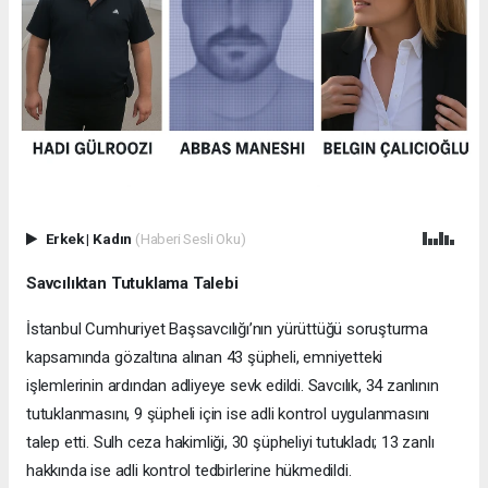
Erkek
|
Kadın
(Haberi Sesli Oku)
Savcılıktan Tutuklama Talebi
İstanbul Cumhuriyet Başsavcılığı’nın yürüttüğü soruşturma
kapsamında gözaltına alınan 43 şüpheli, emniyetteki
işlemlerinin ardından adliyeye sevk edildi. Savcılık, 34 zanlının
tutuklanmasını, 9 şüpheli için ise adli kontrol uygulanmasını
talep etti. Sulh ceza hakimliği, 30 şüpheliyi tutukladı; 13 zanlı
hakkında ise adli kontrol tedbirlerine hükmedildi.