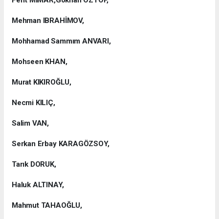
Ferit MİMAR,Gökhan ÖZTOP,
Mehman IBRAHİMOV,
Mohhamad Sammım ANVARI,
Mohseen KHAN,
Murat KIKIROĞLU,
Necmi KILIÇ,
Salim VAN,
Serkan Erbay KARAGÖZSOY,
Tarık DORUK,
Haluk ALTINAY,
Mahmut TAHAOĞLU,