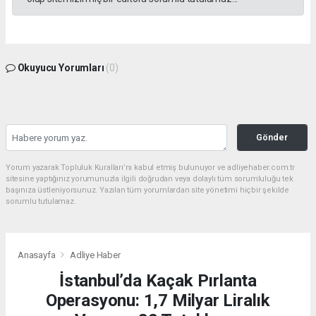
Okuyucu Yorumları
(0)
Gönder
Yorum yazarak Topluluk Kuralları’nı kabul etmiş bulunuyor ve adliyehaber.com.tr
sitesine yaptığınız yorumunuzla ilgili doğrudan veya dolaylı tüm sorumluluğu tek
başınıza üstleniyorsunuz. Yazılan tüm yorumlardan site yönetimi hiçbir şekilde
sorumlu tutulamaz.
Anasayfa
Adliye Haber
İstanbul’da Kaçak Pırlanta
Operasyonu: 1,7 Milyar Liralık