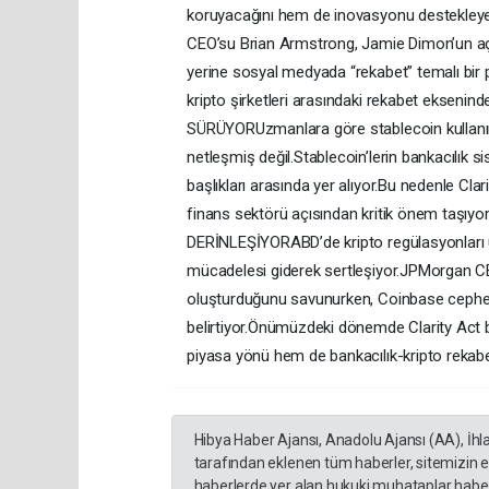
koruyacağını hem de inovasyonu destek
CEO’su Brian Armstrong, Jamie Dimon’un aç
yerine sosyal medyada “rekabet” temalı bir pa
kripto şirketleri arasındaki rekabet eks
SÜRÜYORUzmanlara göre stablecoin kullanı
netleşmiş değil.Stablecoin’lerin bankacılı
başlıkları arasında yer alıyor.Bu nedenle Cl
finans sektörü açısından kritik önem ta
DERİNLEŞİYORABD’de kripto regülasyonları üzer
mücadelesi giderek sertleşiyor.JPMorgan CEO
oluşturduğunu savunurken, Coinbase cephes
belirtiyor.Önümüzdeki dönemde Clarity Act ba
piyasa yönü hem de bankacılık-kripto rekabet
Hibya Haber Ajansı, Anadolu Ajansı (AA), İhl
tarafından eklenen tüm haberler, sitemizin 
haberlerde yer alan hukuki muhataplar haberi