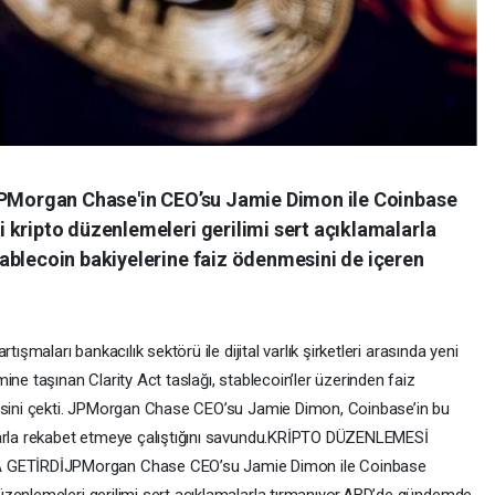
 JPMorgan Chase'in CEO’su Jamie Dimon ile Coinbase
 kripto düzenlemeleri gerilimi sert açıklamalarla
ablecoin bakiyelerine faiz ödenmesini de içeren
ışmaları bankacılık sektörü ile dijital varlık şirketleri arasında yeni
ine taşınan Clarity Act taslağı, stablecoin’ler üzerinden faiz
kisini çekti. JPMorgan Chase CEO’su Jamie Dimon, Coinbase’in bu
larla rekabet etmeye çalıştığını savundu.KRİPTO DÜZENLEMESİ
GETİRDİJPMorgan Chase CEO’su Jamie Dimon ile Coinbase