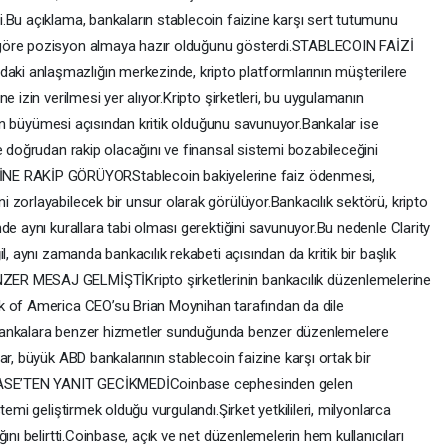
.Bu açıklama, bankaların stablecoin faizine karşı sert tutumunu
 göre pozisyon almaya hazır olduğunu gösterdi.STABLECOIN FAİZİ
i anlaşmazlığın merkezinde, kripto platformlarının müşterilere
e izin verilmesi yer alıyor.Kripto şirketleri, bu uygulamanın
örün büyümesi açısından kritik olduğunu savunuyor.Bankalar ise
e doğrudan rakip olacağını ve finansal sistemi bozabileceğini
 RAKİP GÖRÜYORStablecoin bakiyelerine faiz ödenmesi,
zorlayabilecek bir unsur olarak görülüyor.Bankacılık sektörü, kripto
de aynı kurallara tabi olması gerektiğini savunuyor.Bu nedenle Clarity
l, aynı zamanda bankacılık rekabeti açısından da kritik bir başlık
ER MESAJ GELMİŞTİKripto şirketlerinin bankacılık düzenlemelerine
k of America CEO’su Brian Moynihan tarafından da dile
in bankalara benzer hizmetler sunduğunda benzer düzenlemelere
ar, büyük ABD bankalarının stablecoin faizine karşı ortak bir
NBASE’TEN YANIT GECİKMEDİCoinbase cephesinden gelen
emi geliştirmek olduğu vurgulandı.Şirket yetkilileri, milyonlarca
ını belirtti.Coinbase, açık ve net düzenlemelerin hem kullanıcıları