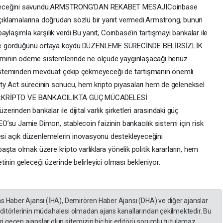
leyeceğini savundu.ARMSTRONG’DAN REKABET MESAJICoinbase
ıklamalarına doğrudan sözlü bir yanıt vermedi.Armstrong, bunun
ylaşımla karşılık verdi.Bu yanıt, Coinbase’in tartışmayı bankalar ile
eninde gördüğünü ortaya koydu.DÜZENLEME SÜRECİNDE BELİRSİZLİK
mının ödeme sistemlerinde ne ölçüde yaygınlaşacağı henüz
k sisteminden mevduat çekip çekmeyeceği de tartışmanın önemli
arity Act sürecinin sonucu, hem kripto piyasaları hem de geleneksel
şıyor.KRİPTO VE BANKACILIKTA GÜÇ MÜCADELESİ
inden bankalar ile dijital varlık şirketleri arasındaki güç
’su Jamie Dimon, stablecoin faizinin bankacılık sistemi için risk
i açık düzenlemelerin inovasyonu destekleyeceğini
şta olmak üzere kripto varlıklara yönelik politik kararların, hem
inin geleceği üzerinde belirleyici olması bekleniyor.
as Haber Ajansı (İHA), Demirören Haber Ajansı (DHA) ve diğer ajanslar
editörlerinin müdahalesi olmadan ajans kanallarından çekilmektedir. Bu
 geçen ajanslar olup sitemizin hiç bir editörü sorumlu tutulamaz...