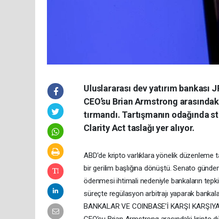
Uluslararası dev yatırım bankası
CEO’su Brian Armstrong arasındaki
tırmandı. Tartışmanın odağında st
Clarity Act taslağı yer alıyor.
ABD’de kripto varlıklara yönelik düzenleme tart
bir gerilim başlığına dönüştü. Senato gündem
ödenmesi ihtimali nedeniyle bankaların tep
süreçte regülasyon arbitrajı yaparak banka
BANKALAR VE COINBASE’İ KARŞI KARŞIYA 