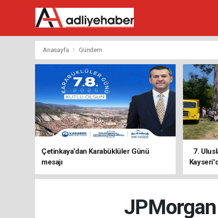
Anasayfa
Gündem
Çetinkaya’dan Karabüklüler Günü
7. Ulusl
mesajı
Kayseri'd
JPMorgan v