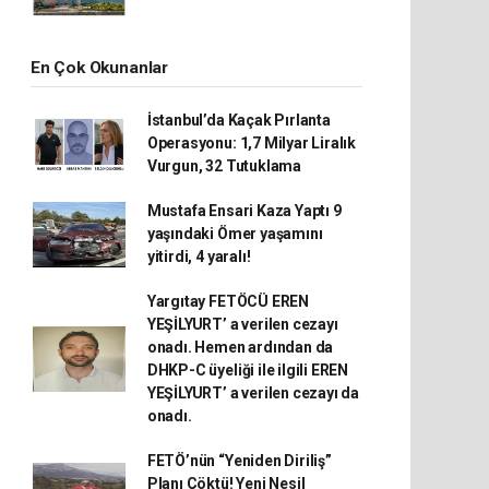
En Çok Okunanlar
İstanbul’da Kaçak Pırlanta
Operasyonu: 1,7 Milyar Liralık
Vurgun, 32 Tutuklama
Mustafa Ensari Kaza Yaptı 9
yaşındaki Ömer yaşamını
yitirdi, 4 yaralı!
Yargıtay FETÖCÜ EREN
YEŞİLYURT’ a verilen cezayı
onadı. Hemen ardından da
DHKP-C üyeliği ile ilgili EREN
YEŞİLYURT’ a verilen cezayı da
onadı.
FETÖ’nün “Yeniden Diriliş”
Planı Çöktü! Yeni Nesil