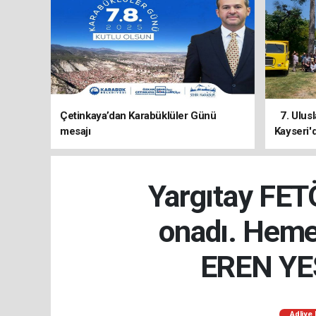
Çetinkaya’dan Karabüklüler Günü
7. Ulusl
mesajı
Kayseri'd
Yargıtay FET
onadı. Hemen
EREN YEŞ
Adliye