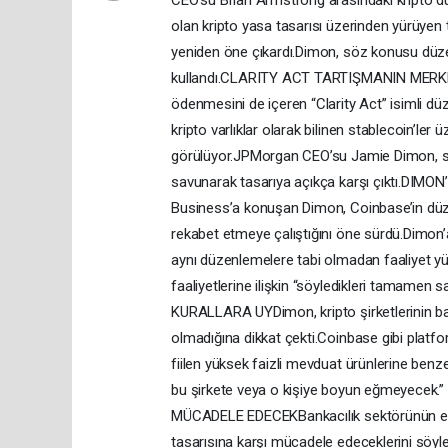
CEO’su Brian Armstrong arasındaki kripto d
olan kripto yasa tasarısı üzerinden yürüyen ta
yeniden öne çıkardı.Dimon, söz konusu düze
kullandı.CLARITY ACT TARTIŞMANIN MERKEZİ
ödenmesini de içeren “Clarity Act” isimli dü
kripto varlıklar olarak bilinen stablecoin’ler 
görülüyor.JPMorgan CEO’su Jamie Dimon, sö
savunarak tasarıya açıkça karşı çıktı.
Business’a konuşan Dimon, Coinbase’in düze
rekabet etmeye çalıştığını öne sürdü.Dimon’a
aynı düzenlemelere tabi olmadan faaliyet y
faaliyetlerine ilişkin “söyledikleri tamame
KURALLARA UYDimon, kripto şirketlerinin ba
olmadığına dikkat çekti.Coinbase gibi platfo
fiilen yüksek faizli mevduat ürünlerine benz
bu şirkete veya o kişiye boyun eğmeyece
MÜCADELE EDECEKBankacılık sektörünün en b
tasarısına karşı mücadele edeceklerini söyl