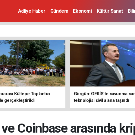
Adliye Haber
Gündem
Ekonomi
Kültür Sanat
Bil
ararası Kültepe Toplantısı
Görgün: GEKİS’te savunma san
e gerçekleştirildi
teknolojisi sivil alana taşındı
e Coinbase arasında krip