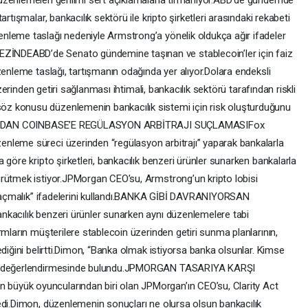
üzenlemeleri gerilimi sert açıklamalarla tırmanıyor.ABD’de gündemde
rtışmalar, bankacılık sektörü ile kripto şirketleri arasındaki rekabeti
nleme taslağı nedeniyle Armstrong’a yönelik oldukça ağır ifadeler
NDEABD’de Senato gündemine taşınan ve stablecoin’ler için faiz
zenleme taslağı, tartışmanın odağında yer alıyor.Dolara endeksli
üzerinden getiri sağlanması ihtimali, bankacılık sektörü tarafından riskli
z konusu düzenlemenin bankacılık sistemi için risk oluşturduğunu
DIMON’DAN COINBASE’E REGÜLASYON ARBİTRAJI SUÇLAMASIFox
nleme süreci üzerinden “regülasyon arbitrajı” yaparak bankalarla
 göre kripto şirketleri, bankacılık benzeri ürünler sunarken bankalarla
ürütmek istiyor.JPMorgan CEO’su, Armstrong’un kripto lobisi
n saçmalık” ifadelerini kullandı.BANKA GİBİ DAVRANIYORSAN
nkacılık benzeri ürünler sunarken aynı düzenlemelere tabi
rmların müşterilere stablecoin üzerinden getiri sunma planlarının,
ediğini belirtti.Dimon, “Banka olmak istiyorsa banka olsunlar. Kimse
k.” değerlendirmesinde bulundu.JPMORGAN TASARIYA KARŞI
üyük oyuncularından biri olan JPMorgan’ın CEO’su, Clarity Act
edi.Dimon, düzenlemenin sonuçları ne olursa olsun bankacılık