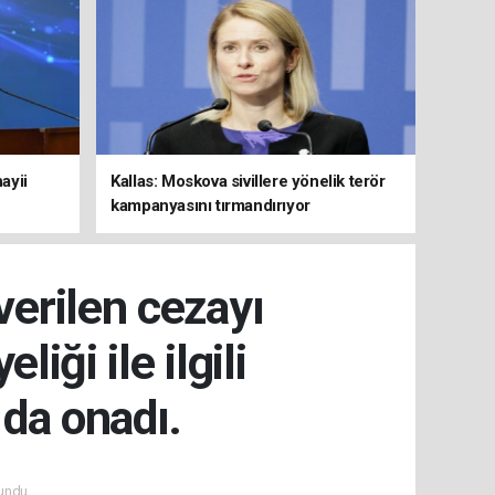
ayii
Kallas: Moskova sivillere yönelik terör
kampanyasını tırmandırıyor
erilen cezayı
ği ile ilgili
da onadı.
undu.