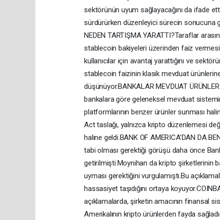
sektörünün uyum sağlayacağını da ifade etti
sürdürürken düzenleyici sürecin sonucuna
NEDEN TARTIŞMA YARATTI?Taraflar arasındak
stablecoin bakiyeleri üzerinden faiz vermesin
kullanıcılar için avantaj yarattığını ve sekt
stablecoin faizinin klasik mevduat ürünlerin
düşünüyor.BANKALAR MEVDUAT ÜRÜNLERİNE
bankalara göre geleneksel mevduat sistemini 
platformlarının benzer ürünler sunması halin
Act taslağı, yalnızca kripto düzenlemesi deği
haline geldi.BANK OF AMERICA’DAN DA BENZ
tabi olması gerektiği görüşü daha önce Ban
getirilmişti.Moynihan da kripto şirketlerin
uyması gerektiğini vurgulamıştı.Bu açıklamal
hassasiyet taşıdığını ortaya koyuyor.COI
açıklamalarda, şirketin amacının finansal sist
Amerikalının kripto ürünlerden fayda sağladığ