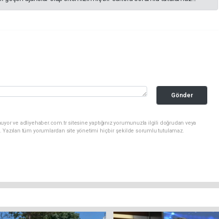
Gönder
uyor ve adliyehaber.com.tr sitesine yaptığınız yorumunuzla ilgili doğrudan veya
. Yazılan tüm yorumlardan site yönetimi hiçbir şekilde sorumlu tutulamaz.