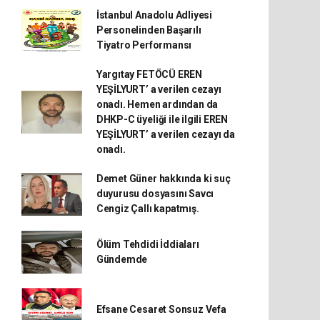
İstanbul Anadolu Adliyesi
Personelinden Başarılı
Tiyatro Performansı
Yargıtay FETÖCÜ EREN
YEŞİLYURT’ a verilen cezayı
onadı. Hemen ardından da
DHKP-C üyeliği ile ilgili EREN
YEŞİLYURT’ a verilen cezayı da
onadı.
Demet Güner hakkında ki suç
duyurusu dosyasını Savcı
Cengiz Çallı kapatmış.
Ölüm Tehdidi İddiaları
Gündemde
Efsane Cesaret Sonsuz Vefa