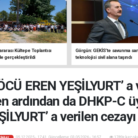
ararası Kültepe Toplantısı
Görgün: GEKİS’te savunma san
e gerçekleştirildi
teknolojisi sivil alana taşındı
ÖCÜ EREN YEŞİLYURT’ a v
 ardından da DHKP-C üyeli
İLYURT’ a verilen cezayı 
05.12.2025 - 17:41, Güncelleme: 03.05.2026 - 16:57
1789+ kez ok
 Haber