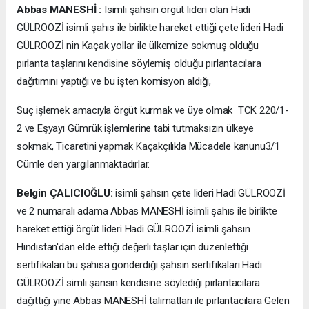
Abbas MANESHİ :
Isimli şahsın örgüt lideri olan Hadi
GÜLROOZİ isimli şahıs ile birlikte hareket ettiği çete lideri Hadi
GÜLROOZİ nin Kaçak yollar ile ülkemize sokmuş olduğu
pırlanta taşlarını kendisine söylemiş olduğu pırlantacılara
dağıtımını yaptığı ve bu işten komisyon aldığı,
Suç işlemek amacıyla örgüt kurmak ve üye olmak TCK 220/1-
2 ve Eşyayı Gümrük işlemlerine tabi tutmaksızın ülkeye
sokmak, Ticaretini yapmak Kaçakçılıkla Mücadele kanunu3/1
Cümle den yargılanmaktadırlar.
Belgin ÇALICIOĞLU:
isimli şahsın çete lideri Hadi GÜLROOZİ
ve 2 numaralı adama Abbas MANESHİ isimli şahıs ile birlikte
hareket ettiği örgüt lideri Hadi GÜLROOZİ isimli şahsın
Hindistan'dan elde ettiği değerli taşlar için düzenlettiği
sertifikaları bu şahısa gönderdiği şahsın sertifikaları Hadi
GÜLROOZİ simli şansın kendisine söylediği pırlantacılara
dağıttığı yine Abbas MANESHİ talimatları ile pırlantacılara Gelen