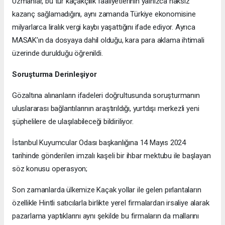
Uzmanlar, bu tür kaçakçılık faaliyetlerinin yalnızca haksız
kazanç sağlamadığını, aynı zamanda Türkiye ekonomisine
milyarlarca liralık vergi kaybı yaşattığını ifade ediyor. Ayrıca
MASAK’ın da dosyaya dahil olduğu, kara para aklama ihtimali
üzerinde durulduğu öğrenildi.
Soruşturma Derinleşiyor
Gözaltına alınanların ifadeleri doğrultusunda soruşturmanın
uluslararası bağlantılarının araştırıldığı, yurtdışı merkezli yeni
şüphelilere de ulaşılabileceği bildiriliyor.
İstanbul Kuyumcular Odası başkanlığına 14 Mayıs 2024
tarihinde gönderilen imzalı kaşeli bir ihbar mektubu ile başlayan
söz konusu operasyon;
Son zamanlarda ülkemize Kaçak yollar ile gelen pırlantaların
özellikle Hintli satıcılarla birlikte yerel firmalardan irsaliye alarak
pazarlama yaptıklarını aynı şekilde bu firmaların da mallarını