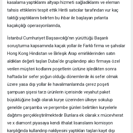
kasalama yaptıklarını altyapı hizmeti sağladıklarını ve eleman
tahsis ettiklerini tespit ettik Hintli satıcılar tarafından vur kaç
taktiği yaptıklarını belirten bu ihbar ile başlayan pırlanta
kaçakçılığı operasyonlarında,
İstanbul Cumhuriyet Başsavcılığı’nın yürüttüğü Başarılı
soruşturma kapsamında kaçak yollar ile Farklı firma ve şahıslar
Hong Kong Hindistan ve Birleşik Arap emirliklerinden satın
aldıkları değerli taşları Dubai'de gruplandırıp alıcı firmaya özel
verilen müşteri kodlarını poşetlerin üstüne işledikten sonra
haftada bir sefer yoğun olduğu dönemlerde iki sefer olmak
üzere yasa dışı yollar ile havalimanlarında çerez poşeti
şampuan şişesi tarzı ürünlerin içerisinde veyahut paket
büyüklüğüne bağlı olarak kurye üzerinden ülkeye sokulup
genelde çarşamba ve perşembe günleri belirtilen kuryelerle
dağıtımı gerçekleştirilmektedir Bunlara ek olarak x mücevherat
ve x diamont piyasaya kendi ithalat lisanslarını komisyon
karşılığında kullandırıp nakliyesini yaptıkları taşları kayıt dışı