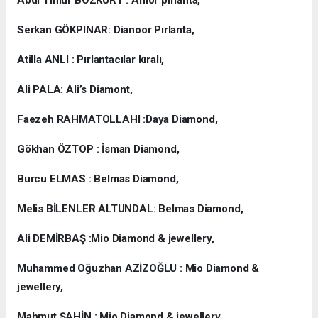
Abdi Timur BOZKURT : Amor pırlanta,
Serkan GÖKPINAR: Dianoor Pırlanta,
Atilla ANLI : Pırlantacılar kıralı,
Ali PALA: Ali’s Diamont,
Faezeh RAHMATOLLAHI :Daya Diamond,
Gökhan ÖZTOP : İsman Diamond,
Burcu ELMAS : Belmas Diamond,
Melis BİLENLER ALTUNDAL: Belmas Diamond,
Ali DEMİRBAŞ :Mio Diamond & jewellery,
Muhammed Oğuzhan AZİZOĞLU : Mio Diamond &
jewellery,
Mahmut ŞAHİN : Mio Diamond & jewellery,