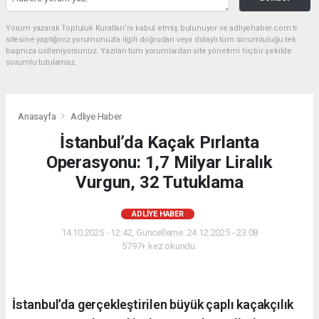
Yorum yazarak Topluluk Kuralları’nı kabul etmiş bulunuyor ve adliyehaber.com.tr
sitesine yaptığınız yorumunuzla ilgili doğrudan veya dolaylı tüm sorumluluğu tek
başınıza üstleniyorsunuz. Yazılan tüm yorumlardan site yönetimi hiçbir şekilde
sorumlu tutulamaz.
Anasayfa
Adliye Haber
İstanbul’da Kaçak Pırlanta
Operasyonu: 1,7 Milyar Liralık
Vurgun, 32 Tutuklama
ADLIYE HABER
14.10.2025 - 12:42, Güncelleme: 24.12.2025 - 23:08
5797+ kez okundu.
İstanbul’da gerçekleştirilen büyük çaplı kaçakçılık