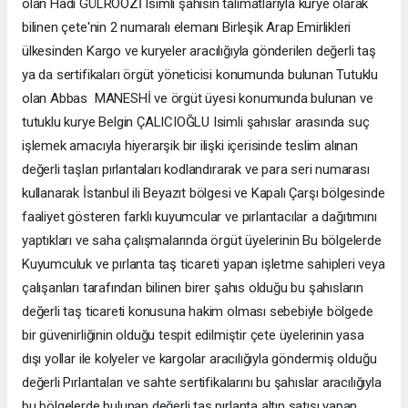
olan Hadi GÜLROOZİ Isimli şahısın talimatlarıyla kurye olarak
bilinen çete'nin 2 numaralı elemanı Birleşik Arap Emirlikleri
ülkesinden Kargo ve kuryeler aracılığıyla gönderilen değerli taş
ya da sertifikaları örgüt yöneticisi konumunda bulunan Tutuklu
olan Abbas MANESHİ ve örgüt üyesi konumunda bulunan ve
tutuklu kurye Belgin ÇALICIOĞLU Isimli şahıslar arasında suç
işlemek amacıyla hiyerarşik bir ilişki içerisinde teslim alınan
değerli taşları pırlantaları kodlandırarak ve para seri numarası
kullanarak İstanbul ili Beyazıt bölgesi ve Kapalı Çarşı bölgesinde
faaliyet gösteren farklı kuyumcular ve pırlantacılar a dağıtımını
yaptıkları ve saha çalışmalarında örgüt üyelerinin Bu bölgelerde
Kuyumculuk ve pırlanta taş ticareti yapan işletme sahipleri veya
çalışanları tarafından bilinen birer şahıs olduğu bu şahısların
değerli taş ticareti konusuna hakim olması sebebiyle bölgede
bir güvenirliğinin olduğu tespit edilmiştir çete üyelerinin yasa
dışı yollar ile kolyeler ve kargolar aracılığıyla göndermiş olduğu
değerli Pırlantaları ve sahte sertifikalarını bu şahıslar aracılığıyla
bu bölgelerde bulunan değerli taş pırlanta altın satışı yapan