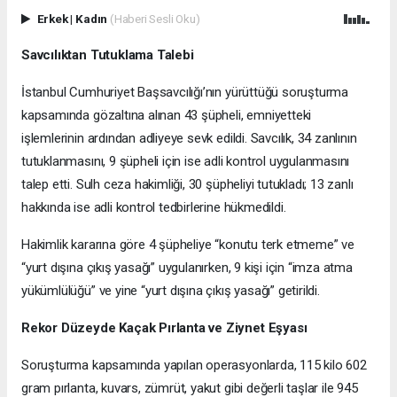
Erkek
|
Kadın
(Haberi Sesli Oku)
Savcılıktan Tutuklama Talebi
İstanbul Cumhuriyet Başsavcılığı’nın yürüttüğü soruşturma
kapsamında gözaltına alınan 43 şüpheli, emniyetteki
işlemlerinin ardından adliyeye sevk edildi. Savcılık, 34 zanlının
tutuklanmasını, 9 şüpheli için ise adli kontrol uygulanmasını
talep etti. Sulh ceza hakimliği, 30 şüpheliyi tutukladı; 13 zanlı
hakkında ise adli kontrol tedbirlerine hükmedildi.
Hakimlik kararına göre 4 şüpheliye “konutu terk etmeme” ve
“yurt dışına çıkış yasağı” uygulanırken, 9 kişi için “imza atma
yükümlülüğü” ve yine “yurt dışına çıkış yasağı” getirildi.
Rekor Düzeyde Kaçak Pırlanta ve Ziynet Eşyası
Soruşturma kapsamında yapılan operasyonlarda, 115 kilo 602
gram pırlanta, kuvars, zümrüt, yakut gibi değerli taşlar ile 945