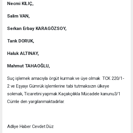
Necmi KILIÇ,
Salim VAN,
Serkan Erbay KARAGÖZSOY,
Tarık DORUK,
Haluk ALTINAY,
Mahmut TAHAOĞLU,
Suç işlemek amacıyla örgüt kurmak ve üye olmak TCK 220/1-
2 ve Eşyayı Gümrük işlemlerine tabi tutmaksızın ülkeye
sokmak, Ticaretini yapmak Kaçakçılıkla Mücadele kanunu3/1
Cümle den yargılanmaktadırlar.
Adliye Haber Cevdet Düz