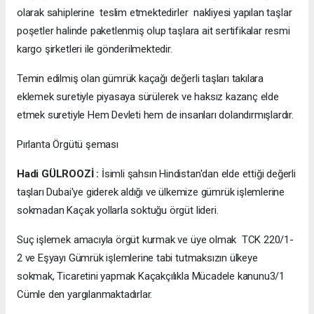
olarak sahiplerine teslim etmektedirler nakliyesi yapılan taşlar
poşetler halinde paketlenmiş olup taşlara ait sertifikalar resmi
kargo şirketleri ile gönderilmektedir.
Temin edilmiş olan gümrük kaçağı değerli taşları takılara
eklemek suretiyle piyasaya sürülerek ve haksız kazanç elde
etmek suretiyle Hem Devleti hem de insanları dolandırmışlardır.
Pırlanta Örgütü şeması
Hadi GÜLROOZİ :
İsimli şahsın Hindistan'dan elde ettiği değerli
taşları Dubai'ye giderek aldığı ve ülkemize gümrük işlemlerine
sokmadan Kaçak yollarla soktuğu örgüt lideri.
Suç işlemek amacıyla örgüt kurmak ve üye olmak TCK 220/1-
2 ve Eşyayı Gümrük işlemlerine tabi tutmaksızın ülkeye
sokmak, Ticaretini yapmak Kaçakçılıkla Mücadele kanunu3/1
Cümle den yargılanmaktadırlar.