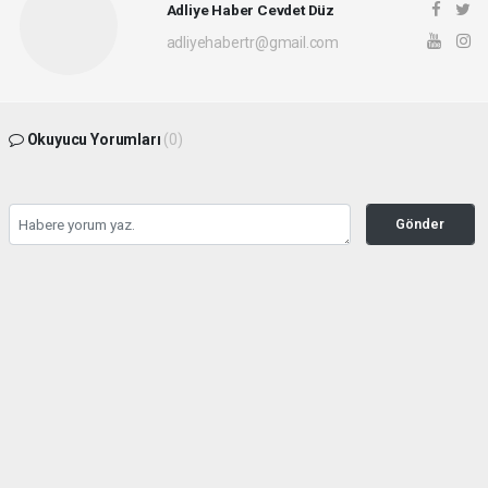
Adliye Haber Cevdet Düz
adliyehabertr@gmail.com
Okuyucu Yorumları
(0)
Gönder
Yorum yazarak Topluluk Kuralları’nı kabul etmiş bulunuyor ve adliyehaber.com.tr
sitesine yaptığınız yorumunuzla ilgili doğrudan veya dolaylı tüm sorumluluğu tek
başınıza üstleniyorsunuz. Yazılan tüm yorumlardan site yönetimi hiçbir şekilde
sorumlu tutulamaz.
haber paketi
haber scripti
haber yazılımı
Tüm hakları saklı tutulmaktadır.Copyright 2026©