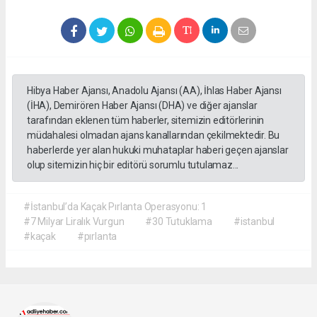
Hibya Haber Ajansı, Anadolu Ajansı (AA), İhlas Haber Ajansı
(İHA), Demirören Haber Ajansı (DHA) ve diğer ajanslar
tarafından eklenen tüm haberler, sitemizin editörlerinin
müdahalesi olmadan ajans kanallarından çekilmektedir. Bu
haberlerde yer alan hukuki muhataplar haberi geçen ajanslar
olup sitemizin hiç bir editörü sorumlu tutulamaz...
#İstanbul’da Kaçak Pırlanta Operasyonu: 1
#7 Milyar Liralık Vurgun
#30 Tutuklama
#istanbul
#kaçak
#pırlanta