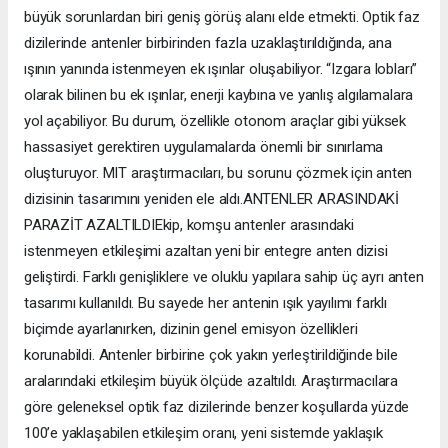
büyük sorunlardan biri geniş görüş alanı elde etmekti. Optik faz
dizilerinde antenler birbirinden fazla uzaklaştırıldığında, ana
ışının yanında istenmeyen ek ışınlar oluşabiliyor. “Izgara lobları”
olarak bilinen bu ek ışınlar, enerji kaybına ve yanlış algılamalara
yol açabiliyor. Bu durum, özellikle otonom araçlar gibi yüksek
hassasiyet gerektiren uygulamalarda önemli bir sınırlama
oluşturuyor. MIT araştırmacıları, bu sorunu çözmek için anten
dizisinin tasarımını yeniden ele aldı.ANTENLER ARASINDAKİ
PARAZİT AZALTILDIEkip, komşu antenler arasındaki
istenmeyen etkileşimi azaltan yeni bir entegre anten dizisi
geliştirdi. Farklı genişliklere ve oluklu yapılara sahip üç ayrı anten
tasarımı kullanıldı. Bu sayede her antenin ışık yayılımı farklı
biçimde ayarlanırken, dizinin genel emisyon özellikleri
korunabildi. Antenler birbirine çok yakın yerleştirildiğinde bile
aralarındaki etkileşim büyük ölçüde azaltıldı. Araştırmacılara
göre geleneksel optik faz dizilerinde benzer koşullarda yüzde
100’e yaklaşabilen etkileşim oranı, yeni sistemde yaklaşık