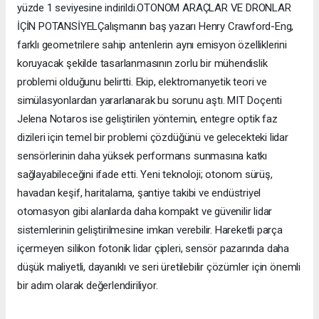
yüzde 1 seviyesine indirildi.OTONOM ARAÇLAR VE DRONLAR
İÇİN POTANSİYELÇalışmanın baş yazarı Henry Crawford-Eng,
farklı geometrilere sahip antenlerin aynı emisyon özelliklerini
koruyacak şekilde tasarlanmasının zorlu bir mühendislik
problemi olduğunu belirtti. Ekip, elektromanyetik teori ve
simülasyonlardan yararlanarak bu sorunu aştı. MIT Doçenti
Jelena Notaros ise geliştirilen yöntemin, entegre optik faz
dizileri için temel bir problemi çözdüğünü ve gelecekteki lidar
sensörlerinin daha yüksek performans sunmasına katkı
sağlayabileceğini ifade etti. Yeni teknoloji; otonom sürüş,
havadan keşif, haritalama, şantiye takibi ve endüstriyel
otomasyon gibi alanlarda daha kompakt ve güvenilir lidar
sistemlerinin geliştirilmesine imkan verebilir. Hareketli parça
içermeyen silikon fotonik lidar çipleri, sensör pazarında daha
düşük maliyetli, dayanıklı ve seri üretilebilir çözümler için önemli
bir adım olarak değerlendiriliyor.