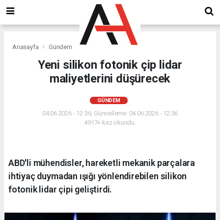
Anasayfa
Gündem
Yeni silikon fotonik çip lidar
maliyetlerini düşürecek
GÜNDEM
04.06.2026 - 12:36, Güncelleme: 04.06.2026 - 12:36
4917+ kez okundu.
ABD'li mühendisler, hareketli mekanik parçalara
ihtiyaç duymadan ışığı yönlendirebilen silikon
fotonik lidar çipi geliştirdi.