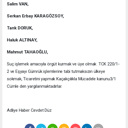
Salim VAN,
Serkan Erbay KARAGÖZSOY,
Tarık DORUK,
Haluk ALTINAY,
Mahmut TAHAOĞLU,
Suç işlemek amacıyla örgüt kurmak ve üye olmak TCK 220/1-
2 ve Eşyayı Gümrük işlemlerine tabi tutmaksızın ülkeye
sokmak, Ticaretini yapmak Kaçakçılıkla Mücadele kanunu3/1
Cümle den yargılanmaktadırlar.
Adliye Haber Cevdet Düz