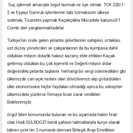
Suç işlemek amacıyla örgüt kurmak ve üye olmak TCK 220/1-
2 ve Eşyayı Gümrük işlemlerine tabi tutmaksızın ülkeye
sokmak, Ticaretini yapmak Kaçakçılıkla Mücadele kanunu3/1
Cümle den yargılanmaktadırlar.
Türkiye'nin önde gelen pırlanta şirketlerinin sahipleri, ortakları,
üst düzey yöneticileri ve çalışanlarının da bu kumpasa dahil
oldukları milyon dolarlık haksız kazanç elde ettikleri Kaçak
getirmiş oldukları bu çok kıymetli ve Değerli milyon dolar
değerindeki pırlanta taşlarını herhangi bir vergi ödemedikleri gibi
ülkemizde cari açık nedeni olan dövizlerimizi alıp götürdükleri
ülke ekonomisine hiçbir faydaları olmadığı ayrıca bu sebepten
ülkemizdeki yüzlerce firmaya ticari zarar verdikleri
Belirlenmiştir.
örgüt lideri konumunda bulunan ve bu aşamada halen firari
olan Hadi GÜLROOZİ Isimli şahısın talimatlarıyla kurye olarak
bilinen çete'nin 2 numaralı elemanı Birleşik Arap Emirlikleri