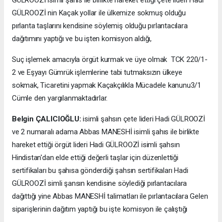
GÜLROOZİ isimli şahıs ile birlikte hareket ettiği çete lideri Hadi
GÜLROOZİ nin Kaçak yollar ile ülkemize sokmuş olduğu
pırlanta taşlarını kendisine söylemiş olduğu pırlantacılara
dağıtımını yaptığı ve bu işten komisyon aldığı,
Suç işlemek amacıyla örgüt kurmak ve üye olmak TCK 220/1-
2 ve Eşyayı Gümrük işlemlerine tabi tutmaksızın ülkeye
sokmak, Ticaretini yapmak Kaçakçılıkla Mücadele kanunu3/1
Cümle den yargılanmaktadırlar.
Belgin ÇALICIOĞLU:
isimli şahsın çete lideri Hadi GÜLROOZİ
ve 2 numaralı adama Abbas MANESHİ isimli şahıs ile birlikte
hareket ettiği örgüt lideri Hadi GÜLROOZİ isimli şahsın
Hindistan'dan elde ettiği değerli taşlar için düzenlettiği
sertifikaları bu şahısa gönderdiği şahsın sertifikaları Hadi
GÜLROOZİ simli şansın kendisine söylediği pırlantacılara
dağıttığı yine Abbas MANESHİ talimatları ile pırlantacılara Gelen
siparişlerinin dağıtım yaptığı bu işte komisyon ile çalıştığı