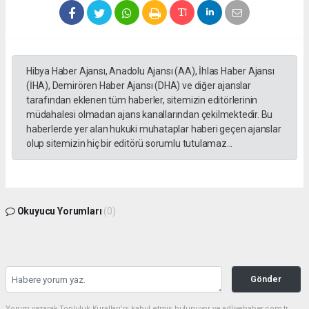
Hibya Haber Ajansı, Anadolu Ajansı (AA), İhlas Haber Ajansı
(İHA), Demirören Haber Ajansı (DHA) ve diğer ajanslar
tarafından eklenen tüm haberler, sitemizin editörlerinin
müdahalesi olmadan ajans kanallarından çekilmektedir. Bu
haberlerde yer alan hukuki muhataplar haberi geçen ajanslar
olup sitemizin hiç bir editörü sorumlu tutulamaz...
Okuyucu Yorumları
(0)
Gönder
Yorum yazarak Topluluk Kuralları’nı kabul etmiş bulunuyor ve adliyehaber.com.tr