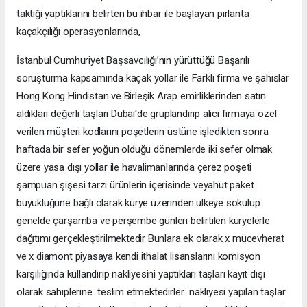
taktiği yaptıklarını belirten bu ihbar ile başlayan pırlanta
kaçakçılığı operasyonlarında,
İstanbul Cumhuriyet Başsavcılığı’nın yürüttüğü Başarılı
soruşturma kapsamında kaçak yollar ile Farklı firma ve şahıslar
Hong Kong Hindistan ve Birleşik Arap emirliklerinden satın
aldıkları değerli taşları Dubai'de gruplandırıp alıcı firmaya özel
verilen müşteri kodlarını poşetlerin üstüne işledikten sonra
haftada bir sefer yoğun olduğu dönemlerde iki sefer olmak
üzere yasa dışı yollar ile havalimanlarında çerez poşeti
şampuan şişesi tarzı ürünlerin içerisinde veyahut paket
büyüklüğüne bağlı olarak kurye üzerinden ülkeye sokulup
genelde çarşamba ve perşembe günleri belirtilen kuryelerle
dağıtımı gerçekleştirilmektedir Bunlara ek olarak x mücevherat
ve x diamont piyasaya kendi ithalat lisanslarını komisyon
karşılığında kullandırıp nakliyesini yaptıkları taşları kayıt dışı
olarak sahiplerine teslim etmektedirler nakliyesi yapılan taşlar