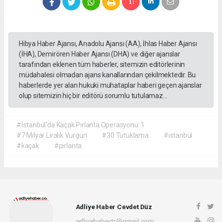
Hibya Haber Ajansı, Anadolu Ajansı (AA), İhlas Haber Ajansı
(İHA), Demirören Haber Ajansı (DHA) ve diğer ajanslar
tarafından eklenen tüm haberler, sitemizin editörlerinin
müdahalesi olmadan ajans kanallarından çekilmektedir. Bu
haberlerde yer alan hukuki muhataplar haberi geçen ajanslar
olup sitemizin hiç bir editörü sorumlu tutulamaz...
#İstanbul’da Kaçak Pırlanta Operasyonu: 1
#7 Milyar Liralık Vurgun
#30 Tutuklama
#istanbul
#kaçak
#pırlanta
Adliye Haber Cevdet Düz
adliyehabertr@gmail.com