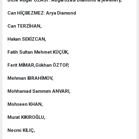
Dicle Abgar ÖZASİ : Abgarözasi Diamond & jewellery,
Can HİÇBEZMEZ: Arya Diamond
Can TERZİHAN,
Hakan SEKİZCAN,
Fatih Sultan Mehmet KÜÇÜK,
Ferit MİMAR,Gökhan ÖZTOP,
Mehman IBRAHİMOV,
Mohhamad Sammım ANVARI,
Mohseen KHAN,
Murat KIKIROĞLU,
Necmi KILIÇ,