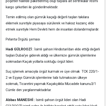
poşetler halinde paketlenmiş olup taşlara ait sertifikalar resmi
kargo şirketleri ile gönderilmektedir.
Temin edilmiş olan gümrük kaçağı değerli taşları takılara
eklemek suretiyle piyasaya sürülerek ve haksız kazanç elde
etmek suretiyle Hem Devleti hem de insanları dolandırmışlardır.
Pırlanta Örgütü şeması
Hadi GÜLROOZİ :
İsimli şahsın Hindistan'dan elde ettiği değerli
taşları Dubai'ye giderek aldığı ve ülkemize gümrük işlemlerine
sokmadan Kaçak yollarla soktuğu örgüt lideri.
Suç işlemek amacıyla örgüt kurmak ve üye olmak TCK 220/1-
2 ve Eşyayı Gümrük işlemlerine tabi tutmaksızın ülkeye
sokmak, Ticaretini yapmak Kaçakçılıkla Mücadele kanunu3/1
Cümle den yargılanmaktadırlar.
Abbas MANESHİ :
Isimli şahsın örgüt lideri olan Hadi