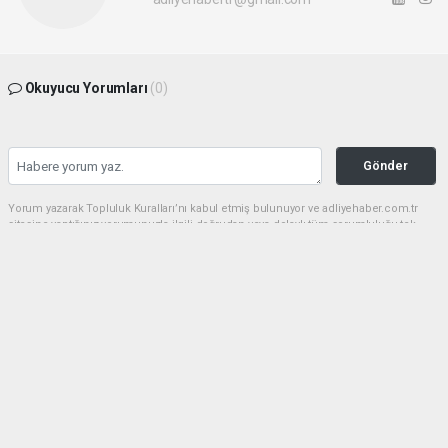
Okuyucu Yorumları
(0)
Gönder
Yorum yazarak Topluluk Kuralları’nı kabul etmiş bulunuyor ve adliyehaber.com.tr
sitesine yaptığınız yorumunuzla ilgili doğrudan veya dolaylı tüm sorumluluğu tek
başınıza üstleniyorsunuz. Yazılan tüm yorumlardan site yönetimi hiçbir şekilde
sorumlu tutulamaz.
haber paketi
haber scripti
haber yazılımı
Tüm hakları saklı tutulmaktadır.Copyright 2026©
Haber Yazılımı:
Web Aksiyon ®