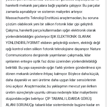
hareketli mekanik parçalara bağlı yapılarla çalışıyor. Bu parçalar
zamanla aşınabiliyor ve sistemin maliyetini artırıyor.
Massachusetts Teknoloji Enstitüsü araştırmacıları, bu soruna
çözüm olabilecek yeni bir silikon fotonik lidar çipi geliştirdi.
Çalışma, hareketli parça kullanmadan ışığın elektronik olarak
yönlendirilebildiğini gösteriyor.IŞIK ELEKTRONİK OLARAK
YÖNLENDİRİLİYORMIT ekibinin geliştirdiği sistem, elektriği değil
ışığı kontrol eden silikon fotonik teknolojisine dayanıyor. Nature
Communications dergisinde yayımlanan çalışmada, lidar
ışınlarının entegre optik faz dizisi üzerinden yönlendirilebildiği
belirtildi. Bu yapı sayesinde ışığın farklı yönlere gönderilmesi için
dönen mekanik ünitelere ihtiyaç kalmıyor. Böylece daha küçük,
daha dayanıklı ve seri üretime daha uygun lidar sensörlerinin
önü açılıyor. Araştırmacılar, bu yaklaşımın mevcut yarı iletken
üretim süreçleriyle uyumlu olması nedeniyle lidar maliyetlerini
düşürebileceğini belirtiyor. ÇİP TABANLI LİDARDA GÖRÜŞ
ALANI SORUNUÇip tabanlı lidar sistemlerinde bugüne kadar en