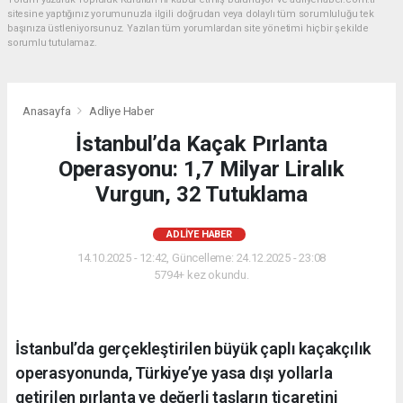
sitesine yaptığınız yorumunuzla ilgili doğrudan veya dolaylı tüm sorumluluğu tek
başınıza üstleniyorsunuz. Yazılan tüm yorumlardan site yönetimi hiçbir şekilde
sorumlu tutulamaz.
Anasayfa
Adliye Haber
İstanbul’da Kaçak Pırlanta
Operasyonu: 1,7 Milyar Liralık
Vurgun, 32 Tutuklama
ADLIYE HABER
14.10.2025 - 12:42, Güncelleme: 24.12.2025 - 23:08
5794+ kez okundu.
İstanbul’da gerçekleştirilen büyük çaplı kaçakçılık
operasyonunda, Türkiye’ye yasa dışı yollarla
getirilen pırlanta ve değerli taşların ticaretini