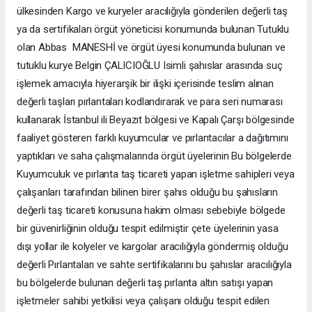
ülkesinden Kargo ve kuryeler aracılığıyla gönderilen değerli taş
ya da sertifikaları örgüt yöneticisi konumunda bulunan Tutuklu
olan Abbas MANESHİ ve örgüt üyesi konumunda bulunan ve
tutuklu kurye Belgin ÇALICIOĞLU Isimli şahıslar arasında suç
işlemek amacıyla hiyerarşik bir ilişki içerisinde teslim alınan
değerli taşları pırlantaları kodlandırarak ve para seri numarası
kullanarak İstanbul ili Beyazıt bölgesi ve Kapalı Çarşı bölgesinde
faaliyet gösteren farklı kuyumcular ve pırlantacılar a dağıtımını
yaptıkları ve saha çalışmalarında örgüt üyelerinin Bu bölgelerde
Kuyumculuk ve pırlanta taş ticareti yapan işletme sahipleri veya
çalışanları tarafından bilinen birer şahıs olduğu bu şahısların
değerli taş ticareti konusuna hakim olması sebebiyle bölgede
bir güvenirliğinin olduğu tespit edilmiştir çete üyelerinin yasa
dışı yollar ile kolyeler ve kargolar aracılığıyla göndermiş olduğu
değerli Pırlantaları ve sahte sertifikalarını bu şahıslar aracılığıyla
bu bölgelerde bulunan değerli taş pırlanta altın satışı yapan
işletmeler sahibi yetkilisi veya çalışanı olduğu tespit edilen