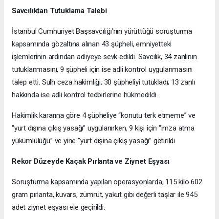
Savcılıktan Tutuklama Talebi
İstanbul Cumhuriyet Başsavcılığı’nın yürüttüğü soruşturma
kapsamında gözaltına alınan 43 şüpheli, emniyetteki
işlemlerinin ardından adliyeye sevk edildi. Savcılık, 34 zanlının
tutuklanmasını, 9 şüpheli için ise adli kontrol uygulanmasını
talep etti. Sulh ceza hakimliği, 30 şüpheliyi tutukladı; 13 zanlı
hakkında ise adli kontrol tedbirlerine hükmedildi.
Hakimlik kararına göre 4 şüpheliye “konutu terk etmeme” ve
“yurt dışına çıkış yasağı” uygulanırken, 9 kişi için “imza atma
yükümlülüğü” ve yine “yurt dışına çıkış yasağı” getirildi.
Rekor Düzeyde Kaçak Pırlanta ve Ziynet Eşyası
Soruşturma kapsamında yapılan operasyonlarda, 115 kilo 602
gram pırlanta, kuvars, zümrüt, yakut gibi değerli taşlar ile 945
adet ziynet eşyası ele geçirildi.