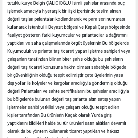
tutuklu kurye Belgin ÇALICIOĞLU Isimli şahıslar arasında suç
işlemek amacıyla hiyerarşik bir ilişki içerisinde teslim alınan
değerli taşları pırlantaları kodlandırarak ve para seri numarası
kullanarak İstanbul ili Beyazıt bölgesi ve Kapalı Çarşı bölgesinde
faaliyet gösteren farklı kuyumcular ve pırlantacılar a dağıtımını
yaptıkları ve saha çalışmalarında örgüt üyelerinin Bu bölgelerde
Kuyumculuk ve pırlanta taş ticareti yapan işletme sahipleri veya
çalışanları tarafından bilinen birer şahıs olduğu bu şahısların
değerli taş ticareti konusuna hakim olması sebebiyle bölgede
bir güvenirliğinin olduğu tespit edilmiştir çete üyelerinin yasa
dışı yollar ile kolyeler ve kargolar aracılığıyla göndermiş olduğu
değerli Pırlantaları ve sahte sertifikalarını bu şahıslar aracılığıyla
bu bölgelerde bulunan değerli taş pırlanta altın satışı yapan
işletmeler sahibi yetkilisi veya çalışanı olduğu tespit edilen
kişiler tarafından Bu ürünlerin Kaçak olarak Yurda giriş
yaptıklarını bildikleri halde bu tür ürünleri satın aldıkları devamlı
olarak da bu yöntem kullanarak ticaret yaptıkları ve haksız