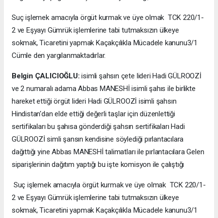
Suç işlemek amacıyla örgüt kurmak ve üye olmak TCK 220/1-
2 ve Eşyayı Gümrük işlemlerine tabi tutmaksızın ülkeye
sokmak, Ticaretini yapmak Kaçakçılıkla Mücadele kanunu3/1
Cümle den yargılanmaktadırlar.
Belgin ÇALICIOĞLU:
isimli şahsın çete lideri Hadi GÜLROOZİ
ve 2 numaralı adama Abbas MANESHİ isimli şahıs ile birlikte
hareket ettiği örgüt lideri Hadi GÜLROOZİ isimli şahsın
Hindistan'dan elde ettiği değerli taşlar için düzenlettiği
sertifikaları bu şahısa gönderdiği şahsın sertifikaları Hadi
GÜLROOZİ simli şansın kendisine söylediği pırlantacılara
dağıttığı yine Abbas MANESHİ talimatları ile pırlantacılara Gelen
siparişlerinin dağıtım yaptığı bu işte komisyon ile çalıştığı
Suç işlemek amacıyla örgüt kurmak ve üye olmak TCK 220/1-
2 ve Eşyayı Gümrük işlemlerine tabi tutmaksızın ülkeye
sokmak, Ticaretini yapmak Kaçakçılıkla Mücadele kanunu3/1