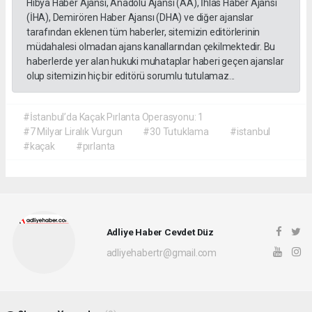
Hibya Haber Ajansı, Anadolu Ajansı (AA), İhlas Haber Ajansı
(İHA), Demirören Haber Ajansı (DHA) ve diğer ajanslar
tarafından eklenen tüm haberler, sitemizin editörlerinin
müdahalesi olmadan ajans kanallarından çekilmektedir. Bu
haberlerde yer alan hukuki muhataplar haberi geçen ajanslar
olup sitemizin hiç bir editörü sorumlu tutulamaz...
#İstanbul’da Kaçak Pırlanta Operasyonu: 1
#7 Milyar Liralık Vurgun
#30 Tutuklama
#istanbul
#kaçak
#pırlanta
Adliye Haber Cevdet Düz
adliyehabertr@gmail.com