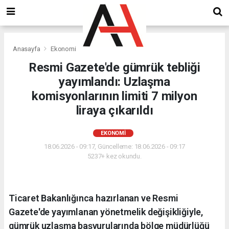
Anasayfa
Ekonomi
Resmi Gazete'de gümrük tebliği
yayımlandı: Uzlaşma
komisyonlarının limiti 7 milyon
liraya çıkarıldı
EKONOMI
18.06.2026 - 09:17, Güncelleme: 18.06.2026 - 09:17
5237+ kez okundu.
Ticaret Bakanlığınca hazırlanan ve Resmi
Gazete'de yayımlanan yönetmelik değişikliğiyle,
gümrük uzlaşma başvurularında bölge müdürlüğü