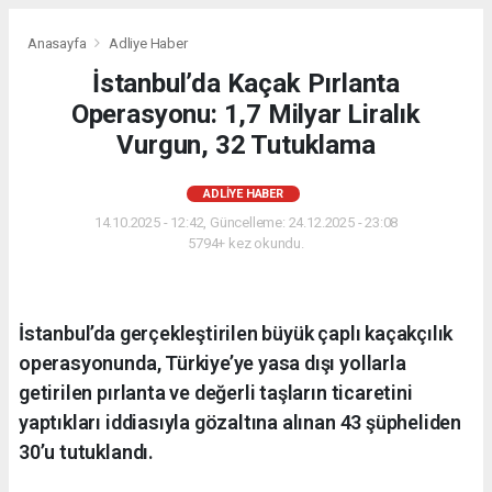
Anasayfa
Adliye Haber
İstanbul’da Kaçak Pırlanta
Operasyonu: 1,7 Milyar Liralık
Vurgun, 32 Tutuklama
ADLIYE HABER
14.10.2025 - 12:42, Güncelleme: 24.12.2025 - 23:08
5794+ kez okundu.
İstanbul’da gerçekleştirilen büyük çaplı kaçakçılık
operasyonunda, Türkiye’ye yasa dışı yollarla
getirilen pırlanta ve değerli taşların ticaretini
yaptıkları iddiasıyla gözaltına alınan 43 şüpheliden
30’u tutuklandı.