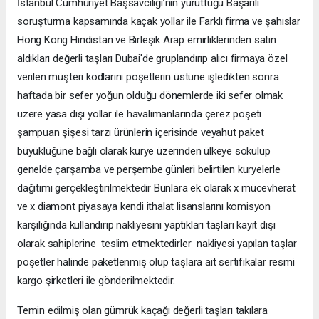
İstanbul Cumhuriyet Başsavcılığı’nın yürüttüğü Başarılı
soruşturma kapsamında kaçak yollar ile Farklı firma ve şahıslar
Hong Kong Hindistan ve Birleşik Arap emirliklerinden satın
aldıkları değerli taşları Dubai'de gruplandırıp alıcı firmaya özel
verilen müşteri kodlarını poşetlerin üstüne işledikten sonra
haftada bir sefer yoğun olduğu dönemlerde iki sefer olmak
üzere yasa dışı yollar ile havalimanlarında çerez poşeti
şampuan şişesi tarzı ürünlerin içerisinde veyahut paket
büyüklüğüne bağlı olarak kurye üzerinden ülkeye sokulup
genelde çarşamba ve perşembe günleri belirtilen kuryelerle
dağıtımı gerçekleştirilmektedir Bunlara ek olarak x mücevherat
ve x diamont piyasaya kendi ithalat lisanslarını komisyon
karşılığında kullandırıp nakliyesini yaptıkları taşları kayıt dışı
olarak sahiplerine teslim etmektedirler nakliyesi yapılan taşlar
poşetler halinde paketlenmiş olup taşlara ait sertifikalar resmi
kargo şirketleri ile gönderilmektedir.
Temin edilmiş olan gümrük kaçağı değerli taşları takılara