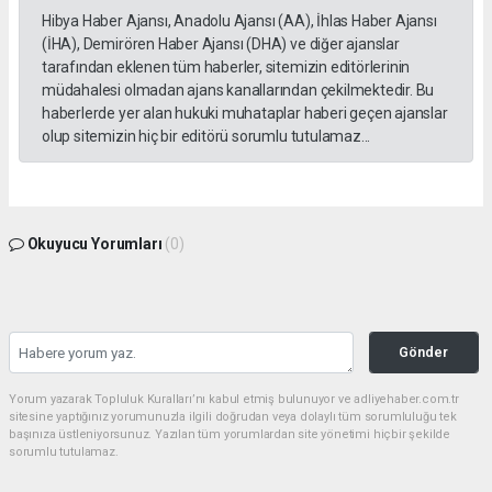
Hibya Haber Ajansı, Anadolu Ajansı (AA), İhlas Haber Ajansı
(İHA), Demirören Haber Ajansı (DHA) ve diğer ajanslar
tarafından eklenen tüm haberler, sitemizin editörlerinin
müdahalesi olmadan ajans kanallarından çekilmektedir. Bu
haberlerde yer alan hukuki muhataplar haberi geçen ajanslar
olup sitemizin hiç bir editörü sorumlu tutulamaz...
Okuyucu Yorumları
(0)
Gönder
Yorum yazarak Topluluk Kuralları’nı kabul etmiş bulunuyor ve adliyehaber.com.tr
sitesine yaptığınız yorumunuzla ilgili doğrudan veya dolaylı tüm sorumluluğu tek
başınıza üstleniyorsunuz. Yazılan tüm yorumlardan site yönetimi hiçbir şekilde
sorumlu tutulamaz.