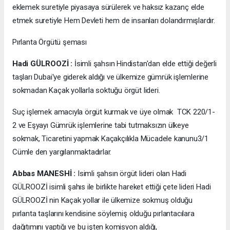
eklemek suretiyle piyasaya sürülerek ve haksız kazanç elde
etmek suretiyle Hem Devleti hem de insanları dolandırmışlardır.
Pırlanta Örgütü şeması
Hadi GÜLROOZİ :
İsimli şahsın Hindistan'dan elde ettiği değerli
taşları Dubai'ye giderek aldığı ve ülkemize gümrük işlemlerine
sokmadan Kaçak yollarla soktuğu örgüt lideri.
Suç işlemek amacıyla örgüt kurmak ve üye olmak TCK 220/1-
2 ve Eşyayı Gümrük işlemlerine tabi tutmaksızın ülkeye
sokmak, Ticaretini yapmak Kaçakçılıkla Mücadele kanunu3/1
Cümle den yargılanmaktadırlar.
Abbas MANESHİ :
Isimli şahsın örgüt lideri olan Hadi
GÜLROOZİ isimli şahıs ile birlikte hareket ettiği çete lideri Hadi
GÜLROOZİ nin Kaçak yollar ile ülkemize sokmuş olduğu
pırlanta taşlarını kendisine söylemiş olduğu pırlantacılara
dağıtımını yaptığı ve bu işten komisyon aldığı,