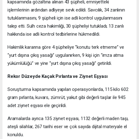
kapsamında gözaltına alınan 43 şüpheli, emniyetteki
işlemlerinin ardından adliyeye sevk edildi. Savcılık, 34 zanlının
tutuklanmasını, 9 şüpheli için ise adli kontrol uygulanmasını
talep etti. Sulh ceza hakimliği, 30 şüpheliyi tutukladı; 13 zanlı
hakkında ise adli kontrol tedbirlerine hükmedildi.
Hakimlik kararına göre 4 şüpheliye “konutu terk etmeme” ve
“yurt dışına çıkış yasağı” uygulanırken, 9 kişi için “imza atma
yükümlülüğü” ve yine “yurt dışına çıkış yasağı” getirildi.
Rekor Düzeyde Kaçak Pırlanta ve Ziynet Eşyası
Soruşturma kapsamında yapılan operasyonlarda, 115 kilo 602
gram pırlanta, kuvars, zümrüt, yakut gibi değerli taşlar ile 945
adet ziynet eşyası ele geçirildi.
Aramalarda ayrıca 135 ziynet eşyası, 1132 değerli maden taşı,
ateşli silahlar, 267 tarihi eser ve çok sayıda dijital materyale el
konuldu.