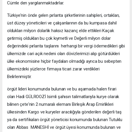
Cümle den yargılanmaktadırlar.
Türkiye'nin önde gelen pırlanta şirketlerinin sahipleri, ortakları,
üst düzey yöneticileri ve çalışanlarının da bu kumpasa dahil
oldukları milyon dolarlık haksız kazanç elde ettikleri Kaçak
getirmiş oldukları bu çok kıymetli ve Değerli milyon dolar
değerindeki pırlanta taşlarını herhangi bir vergi ödemedikleri gibi
ülkemizde cari açık nedeni olan dövizlerimizi alıp götürdükleri
ülke ekonomisine hiçbir faydaları olmadığı ayrıca bu sebepten
ülkemizdeki yüzlerce firmaya ticari zarar verdikleri
Belirlenmiştir.
örgüt lideri konumunda bulunan ve bu aşamada halen firari
olan Hadi GÜLROOZİ Isimli şahısın talimatlarıyla kurye olarak
bilinen çete'nin 2 numaralı elemanı Birleşik Arap Emirlikleri
ülkesinden Kargo ve kuryeler aracılığıyla gönderilen değerli taş
ya da sertifikaları örgüt yöneticisi konumunda bulunan Tutuklu
olan Abbas MANESHİ ve örgüt üyesi konumunda bulunan ve