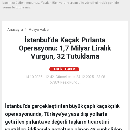
başınıza üstleniyorsunuz. Yazılan tüm yorumlardan site yönetimi hiçbir şekilde
sorumlu tutulamaz.
Anasayfa
Adliye Haber
İstanbul’da Kaçak Pırlanta
Operasyonu: 1,7 Milyar Liralık
Vurgun, 32 Tutuklama
ADLIYE HABER
14.10.2025 - 12:42, Güncelleme: 24.12.2025 - 23:08
5787+ kez okundu.
İstanbul’da gerçekleştirilen büyük çaplı kaçakçılık
operasyonunda, Türkiye’ye yasa dışı yollarla
getirilen pırlanta ve değerli taşların ticaretini
yaptıkları iddiasıyla gözaltına alınan 43 şüpheliden