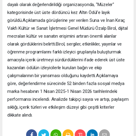
dayalı olarak değerlendirildiği organizasyonda, "Müzeler"
kategorisinde üst üste dördüncü kez Altın Ödül'e layık
görüldü.Açıklamada görüşlerine yer verilen Suna ve İnan Kıraç
Vakfı Kültür ve Sanat İşletmesi Genel Müdürü Özalp Birol, dijital
mecraları kültür ve sanatın erişimini artıran önemli alanlar
olarak gördüklerini belirtti.Birol, sergiler, etkinlikler, yayınlar ve
öğrenme programlarını farklı izleyici gruplarıyla buluşturmak
amacıyla içerik üretmeyi sürdürdüklerini ifade ederek üst üste
kazanılan ödülün izleyicilerle kurulan bağın ve ekip
çalışmalarının bir yansıması olduğunu kaydetti.Açıklamaya
göre, değerlendirme sürecinde 52 binden fazla sosyal medya
marka hesabının 1 Nisan 2025-1 Nisan 2026 tarihlerindeki
performansı incelendi. Analizde takipçi sayısı ve artışı, paylaşım
sıklığı, içerik türleri ve etkileşim düzeyi gibi çeşitli kriterler
dikkate alındı.