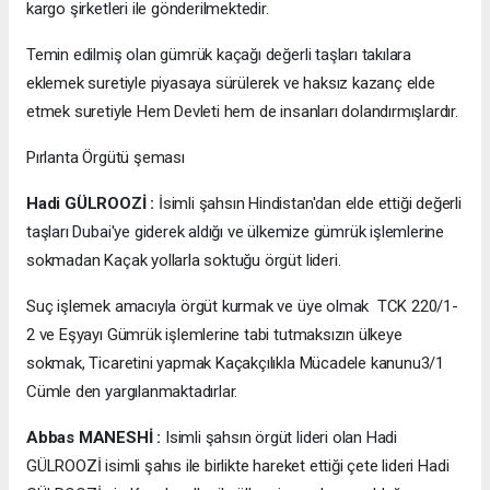
kargo şirketleri ile gönderilmektedir.
Temin edilmiş olan gümrük kaçağı değerli taşları takılara
eklemek suretiyle piyasaya sürülerek ve haksız kazanç elde
etmek suretiyle Hem Devleti hem de insanları dolandırmışlardır.
Pırlanta Örgütü şeması
Hadi GÜLROOZİ :
İsimli şahsın Hindistan'dan elde ettiği değerli
taşları Dubai'ye giderek aldığı ve ülkemize gümrük işlemlerine
sokmadan Kaçak yollarla soktuğu örgüt lideri.
Suç işlemek amacıyla örgüt kurmak ve üye olmak TCK 220/1-
2 ve Eşyayı Gümrük işlemlerine tabi tutmaksızın ülkeye
sokmak, Ticaretini yapmak Kaçakçılıkla Mücadele kanunu3/1
Cümle den yargılanmaktadırlar.
Abbas MANESHİ :
Isimli şahsın örgüt lideri olan Hadi
GÜLROOZİ isimli şahıs ile birlikte hareket ettiği çete lideri Hadi