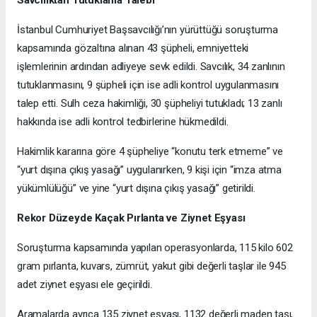
Savcılıktan Tutuklama Talebi
İstanbul Cumhuriyet Başsavcılığı’nın yürüttüğü soruşturma
kapsamında gözaltına alınan 43 şüpheli, emniyetteki
işlemlerinin ardından adliyeye sevk edildi. Savcılık, 34 zanlının
tutuklanmasını, 9 şüpheli için ise adli kontrol uygulanmasını
talep etti. Sulh ceza hakimliği, 30 şüpheliyi tutukladı; 13 zanlı
hakkında ise adli kontrol tedbirlerine hükmedildi.
Hakimlik kararına göre 4 şüpheliye “konutu terk etmeme” ve
“yurt dışına çıkış yasağı” uygulanırken, 9 kişi için “imza atma
yükümlülüğü” ve yine “yurt dışına çıkış yasağı” getirildi.
Rekor Düzeyde Kaçak Pırlanta ve Ziynet Eşyası
Soruşturma kapsamında yapılan operasyonlarda, 115 kilo 602
gram pırlanta, kuvars, zümrüt, yakut gibi değerli taşlar ile 945
adet ziynet eşyası ele geçirildi.
Aramalarda ayrıca 135 ziynet eşyası, 1132 değerli maden taşı,