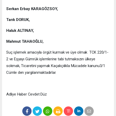
Serkan Erbay KARAGÖZSOY,
Tarık DORUK,
Haluk ALTINAY,
Mahmut TAHAOĞLU,
Suç işlemek amacıyla örgüt kurmak ve üye olmak TCK 220/1-
2 ve Eşyayı Gümrük işlemlerine tabi tutmaksızın ülkeye
sokmak, Ticaretini yapmak Kaçakçılıkla Mücadele kanunu3/1
Cümle den yargılanmaktadırlar.
Adliye Haber Cevdet Düz