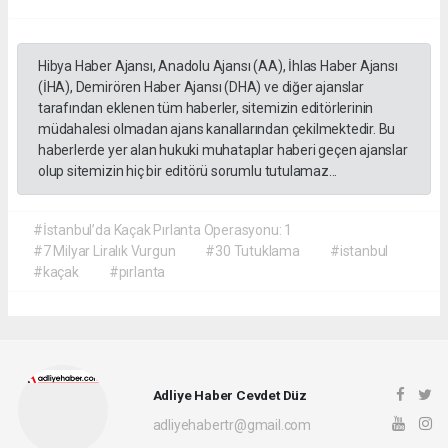
Hibya Haber Ajansı, Anadolu Ajansı (AA), İhlas Haber Ajansı
(İHA), Demirören Haber Ajansı (DHA) ve diğer ajanslar
tarafından eklenen tüm haberler, sitemizin editörlerinin
müdahalesi olmadan ajans kanallarından çekilmektedir. Bu
haberlerde yer alan hukuki muhataplar haberi geçen ajanslar
olup sitemizin hiç bir editörü sorumlu tutulamaz...
#İstanbul’da Kaçak Pırlanta Operasyonu: 1
#7 Milyar Liralık Vurgun
#30 Tutuklama
#istanbul
#kaçak
#pırlanta
Adliye Haber Cevdet Düz
adliyehabertr@gmail.com