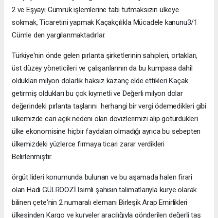
2 ve Eşyayı Gümrük işlemlerine tabi tutmaksızın ülkeye
sokmak, Ticaretini yapmak Kaçakçılıkla Mücadele kanunu3/1
Cümle den yargılanmaktadırlar.
Türkiye'nin önde gelen pırlanta şirketlerinin sahipleri, ortakları,
üst düzey yöneticileri ve çalışanlarının da bu kumpasa dahil
oldukları milyon dolarlık haksız kazanç elde ettikleri Kaçak
getirmiş oldukları bu çok kıymetli ve Değerli milyon dolar
değerindeki pırlanta taşlarını herhangi bir vergi ödemedikleri gibi
ülkemizde cari açık nedeni olan dövizlerimizi alıp götürdükleri
ülke ekonomisine hiçbir faydaları olmadığı ayrıca bu sebepten
ülkemizdeki yüzlerce firmaya ticari zarar verdikleri
Belirlenmiştir.
örgüt lideri konumunda bulunan ve bu aşamada halen firari
olan Hadi GÜLROOZİ Isimli şahısın talimatlarıyla kurye olarak
bilinen çete'nin 2 numaralı elemanı Birleşik Arap Emirlikleri
ülkesinden Kargo ve kuryeler aracılığıyla gönderilen değerli taş