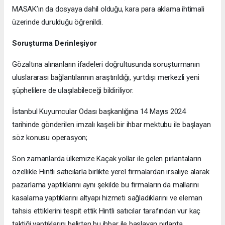
MASAK’ın da dosyaya dahil olduğu, kara para aklama ihtimali
üzerinde durulduğu öğrenildi.
Soruşturma Derinleşiyor
Gözaltına alınanların ifadeleri doğrultusunda soruşturmanın
uluslararası bağlantılarının araştırıldığı, yurtdışı merkezli yeni
şüphelilere de ulaşılabileceği bildiriliyor.
İstanbul Kuyumcular Odası başkanlığına 14 Mayıs 2024
tarihinde gönderilen imzalı kaşeli bir ihbar mektubu ile başlayan
söz konusu operasyon;
Son zamanlarda ülkemize Kaçak yollar ile gelen pırlantaların
özellikle Hintli satıcılarla birlikte yerel firmalardan irsaliye alarak
pazarlama yaptıklarını aynı şekilde bu firmaların da mallarını
kasalama yaptıklarını altyapı hizmeti sağladıklarını ve eleman
tahsis ettiklerini tespit ettik Hintli satıcılar tarafından vur kaç
taktiği yaptıklarını belirten bu ihbar ile başlayan pırlanta