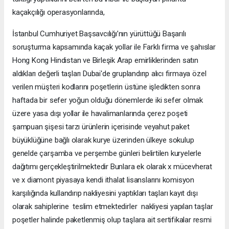
kaçakçılığı operasyonlarında,
İstanbul Cumhuriyet Başsavcılığı’nın yürüttüğü Başarılı
soruşturma kapsamında kaçak yollar ile Farklı firma ve şahıslar
Hong Kong Hindistan ve Birleşik Arap emirliklerinden satın
aldıkları değerli taşları Dubai'de gruplandırıp alıcı firmaya özel
verilen müşteri kodlarını poşetlerin üstüne işledikten sonra
haftada bir sefer yoğun olduğu dönemlerde iki sefer olmak
üzere yasa dışı yollar ile havalimanlarında çerez poşeti
şampuan şişesi tarzı ürünlerin içerisinde veyahut paket
büyüklüğüne bağlı olarak kurye üzerinden ülkeye sokulup
genelde çarşamba ve perşembe günleri belirtilen kuryelerle
dağıtımı gerçekleştirilmektedir Bunlara ek olarak x mücevherat
ve x diamont piyasaya kendi ithalat lisanslarını komisyon
karşılığında kullandırıp nakliyesini yaptıkları taşları kayıt dışı
olarak sahiplerine teslim etmektedirler nakliyesi yapılan taşlar
poşetler halinde paketlenmiş olup taşlara ait sertifikalar resmi