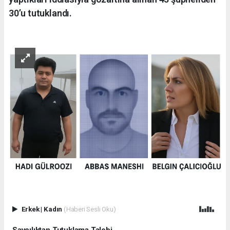
30’u tutuklandı.
Erkek
|
Kadın
(Haberi Sesli Oku)