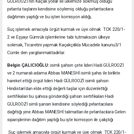
GÜLROOZİ nin Kaçak yollar ile ülkemize sokmuş olduğu
pırlanta taşlarını kendisine söylemiş olduğu pırlantacılara
dağıtımını yaptığı ve bu işten komisyon aldığı,
Suç işlemek amacıyla örgüt kurmak ve üye olmak TCK 220/1-
2 ve Eşyayı Gümrük işlemlerine tabi tutmaksızın ülkeye
sokmak, Ticaretini yapmak Kaçakçılıkla Mücadele kanunu3/1
Cümle den yargılanmaktadırlar.
Belgin ÇALICIOĞLU:
isimli şahsın çete lideri Hadi GÜLROOZİ
ve 2 numaralı adama Abbas MANESHİ isimli şahıs ile birlikte
hareket ettiği örgüt lideri Hadi GÜLROOZİ isimli şahsın
Hindistan'dan elde ettiği değerli taşlar için düzenlettiği
sertifikaları bu şahısa gönderdiği şahsın sertifikaları Hadi
GÜLROOZİ simli şansın kendisine söylediği pırlantacılara
dağıttığı yine Abbas MANESHİ talimatları ile pırlantacılara Gelen
siparişlerinin dağıtım yaptığı bu işte komisyon ile çalıştığı
Suç işlemek amacıyla örgüt kurmak ve üye olmak TCK 220/1-