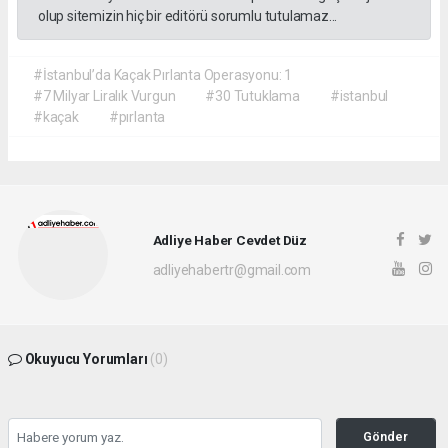
olup sitemizin hiç bir editörü sorumlu tutulamaz...
#İstanbul’da Kaçak Pırlanta Operasyonu: 1
#7 Milyar Liralık Vurgun
#30 Tutuklama
#istanbul
#kaçak
#pırlanta
Adliye Haber Cevdet Düz
adliyehabertr@gmail.com
Okuyucu Yorumları
(0)
Gönder