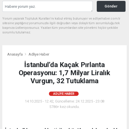
Gönder
Yorum yazarak Topluluk Kuralları’nı kabul etmiş bulunuyor ve adliyehaber.com.tr
sitesine yaptığınız yorumunuzla ilgili doğrudan veya dolaylı tüm sorumluluğu tek
başınıza üstleniyorsunuz. Yazılan tüm yorumlardan site yönetimi hiçbir şekilde
sorumlu tutulamaz.
Anasayfa
Adliye Haber
İstanbul’da Kaçak Pırlanta
Operasyonu: 1,7 Milyar Liralık
Vurgun, 32 Tutuklama
ADLIYE HABER
14.10.2025 - 12:42, Güncelleme: 24.12.2025 - 23:08
5786+ kez okundu.