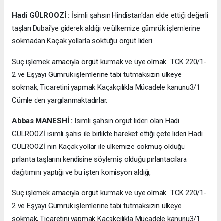
Hadi GÜLROOZİ :
İsimli şahsın Hindistan'dan elde ettiği değerli
taşları Dubai'ye giderek aldığı ve ülkemize gümrük işlemlerine
sokmadan Kaçak yollarla soktuğu örgüt lideri.
Suç işlemek amacıyla örgüt kurmak ve üye olmak TCK 220/1-
2 ve Eşyayı Gümrük işlemlerine tabi tutmaksızın ülkeye
sokmak, Ticaretini yapmak Kaçakçılıkla Mücadele kanunu3/1
Cümle den yargılanmaktadırlar.
Abbas MANESHİ :
Isimli şahsın örgüt lideri olan Hadi
GÜLROOZİ isimli şahıs ile birlikte hareket ettiği çete lideri Hadi
GÜLROOZİ nin Kaçak yollar ile ülkemize sokmuş olduğu
pırlanta taşlarını kendisine söylemiş olduğu pırlantacılara
dağıtımını yaptığı ve bu işten komisyon aldığı,
Suç işlemek amacıyla örgüt kurmak ve üye olmak TCK 220/1-
2 ve Eşyayı Gümrük işlemlerine tabi tutmaksızın ülkeye
sokmak, Ticaretini yapmak Kaçakçılıkla Mücadele kanunu3/1