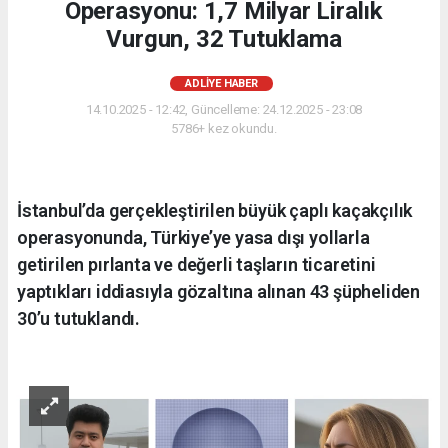
Operasyonu: 1,7 Milyar Liralık
Vurgun, 32 Tutuklama
ADLIYE HABER
14.10.2025 - 12:42, Güncelleme: 24.12.2025 - 23:08
5786+ kez okundu.
İstanbul’da gerçekleştirilen büyük çaplı kaçakçılık
operasyonunda, Türkiye’ye yasa dışı yollarla
getirilen pırlanta ve değerli taşların ticaretini
yaptıkları iddiasıyla gözaltına alınan 43 şüpheliden
30’u tutuklandı.