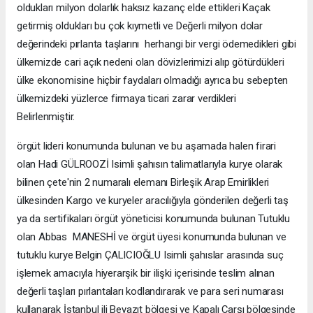
oldukları milyon dolarlık haksız kazanç elde ettikleri Kaçak
getirmiş oldukları bu çok kıymetli ve Değerli milyon dolar
değerindeki pırlanta taşlarını herhangi bir vergi ödemedikleri gibi
ülkemizde cari açık nedeni olan dövizlerimizi alıp götürdükleri
ülke ekonomisine hiçbir faydaları olmadığı ayrıca bu sebepten
ülkemizdeki yüzlerce firmaya ticari zarar verdikleri
Belirlenmiştir.
örgüt lideri konumunda bulunan ve bu aşamada halen firari
olan Hadi GÜLROOZİ Isimli şahısın talimatlarıyla kurye olarak
bilinen çete'nin 2 numaralı elemanı Birleşik Arap Emirlikleri
ülkesinden Kargo ve kuryeler aracılığıyla gönderilen değerli taş
ya da sertifikaları örgüt yöneticisi konumunda bulunan Tutuklu
olan Abbas MANESHİ ve örgüt üyesi konumunda bulunan ve
tutuklu kurye Belgin ÇALICIOĞLU Isimli şahıslar arasında suç
işlemek amacıyla hiyerarşik bir ilişki içerisinde teslim alınan
değerli taşları pırlantaları kodlandırarak ve para seri numarası
kullanarak İstanbul ili Beyazıt bölgesi ve Kapalı Çarşı bölgesinde