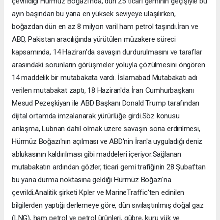
çevrildiği Hürmüz Boğazı'nda, dün 25 ticari geminin geçişiyle bu
ayın başından bu yana en yüksek seviyeye ulaşılırken,
boğazdan dün en az 8 milyon varil ham petrol taşındı.İran ve
ABD, Pakistan aracılığında yürütülen müzakere süreci
kapsamında, 14 Haziran'da savaşın durdurulmasını ve taraflar
arasındaki sorunların görüşmeler yoluyla çözülmesini öngören
14 maddelik bir mutabakata vardı. İslamabad Mutabakatı adı
verilen mutabakat zaptı, 18 Haziran'da İran Cumhurbaşkanı
Mesud Pezeşkiyan ile ABD Başkanı Donald Trump tarafından
dijital ortamda imzalanarak yürürlüğe girdi.Söz konusu
anlaşma, Lübnan dahil olmak üzere savaşın sona erdirilmesi,
Hürmüz Boğazı'nın açılması ve ABD'nin İran'a uyguladığı deniz
ablukasının kaldırılması gibi maddeleri içeriyor.Sağlanan
mutabakatın ardından gözler, ticari gemi trafiğinin 28 Şubat'tan
bu yana durma noktasına geldiği Hürmüz Boğazı'na
çevrildi.Analitik şirketi Kpler ve MarineTraffic'ten edinilen
bilgilerden yaptığı derlemeye göre, dün sıvılaştırılmış doğal gaz
(LNG), ham petrol ve petrol ürünleri, gübre, kuru yük ve