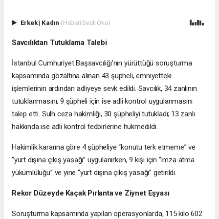
Erkek
|
Kadın
(Haberi Sesli Oku)
Savcılıktan Tutuklama Talebi
İstanbul Cumhuriyet Başsavcılığı’nın yürüttüğü soruşturma
kapsamında gözaltına alınan 43 şüpheli, emniyetteki
işlemlerinin ardından adliyeye sevk edildi. Savcılık, 34 zanlının
tutuklanmasını, 9 şüpheli için ise adli kontrol uygulanmasını
talep etti. Sulh ceza hakimliği, 30 şüpheliyi tutukladı; 13 zanlı
hakkında ise adli kontrol tedbirlerine hükmedildi.
Hakimlik kararına göre 4 şüpheliye “konutu terk etmeme” ve
“yurt dışına çıkış yasağı” uygulanırken, 9 kişi için “imza atma
yükümlülüğü” ve yine “yurt dışına çıkış yasağı” getirildi.
Rekor Düzeyde Kaçak Pırlanta ve Ziynet Eşyası
Soruşturma kapsamında yapılan operasyonlarda, 115 kilo 602