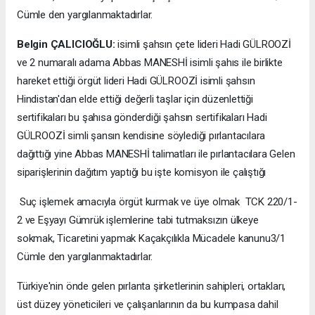
Cümle den yargılanmaktadırlar.
Belgin ÇALICIOĞLU:
isimli şahsın çete lideri Hadi GÜLROOZİ
ve 2 numaralı adama Abbas MANESHİ isimli şahıs ile birlikte
hareket ettiği örgüt lideri Hadi GÜLROOZİ isimli şahsın
Hindistan'dan elde ettiği değerli taşlar için düzenlettiği
sertifikaları bu şahısa gönderdiği şahsın sertifikaları Hadi
GÜLROOZİ simli şansın kendisine söylediği pırlantacılara
dağıttığı yine Abbas MANESHİ talimatları ile pırlantacılara Gelen
siparişlerinin dağıtım yaptığı bu işte komisyon ile çalıştığı
Suç işlemek amacıyla örgüt kurmak ve üye olmak TCK 220/1-
2 ve Eşyayı Gümrük işlemlerine tabi tutmaksızın ülkeye
sokmak, Ticaretini yapmak Kaçakçılıkla Mücadele kanunu3/1
Cümle den yargılanmaktadırlar.
Türkiye'nin önde gelen pırlanta şirketlerinin sahipleri, ortakları,
üst düzey yöneticileri ve çalışanlarının da bu kumpasa dahil