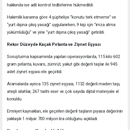
hakkında ise adli kontrol tedbirlerine hükmedildi.
Hakimlik kararına göre 4 şüpheliye “konutu terk etmeme” ve
“yurt dışına çıkış yasağı” uygulanırken, 9 kişi için “imza atma
yükümlülüğü” ve yine “yurt dışına çıkış yasağı” getirildi.
Rekor Düzeyde Kaçak Pırlanta ve Ziynet Eşyası
Soruşturma kapsamında yapılan operasyonlarda, 115 kilo 602
gram pırlanta, kuvars, zümrüt, yakut gibi değerli taşlar ile 945
adet ziynet eşyası ele geçirildi.
Aramalarda ayrıca 135 ziynet eşyası, 1132 değerli maden taşı,
ateşli silahlar, 267 tarihi eser ve çok sayıda dijital materyale el
konuldu.
Emniyet kaynakları, ele geçirilen değerli taşların piyasa değerinin
yaklaşık 1 milyar 700 milyon lira olduğunu açıkladı.