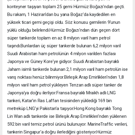
konteyner taşıyan toplam 25 gemi Hürmüz Boğazı'ndan geçti.
Bu rakam, 1 Haziran'dan bu yana Boğaz'da kaydedilen en
yüksek ticari gemi geçişi oldu. Söz konusu gemilerin 9'unun
yüklü olduğu belirlendi.Hürmüz Boğazı'ndan dün geçen dört
süper tankerde toplam en az 8 milyon varil ham petrol
taşındı.Bunlardan üç süper tankerde bulunan 6,2 milyon varil
Suudi Arabistan ham petrolünün 4 milyon varilden fazlası
Japonya ve Güney Kore'ye gidiyor. Suudi Arabistan bayraklı
Jaham isimli tankerde bulunan 2,1 milyon varil ham petrolün ise
varış noktası henüz bilinmiyor.Birleşik Arap Emirlikleri'nden 1,8
milyon varil ham petrol yükleyen Tenzan adlı süper tanker de
Japonya'ya doğru ilerliyor.Fransa bayraklı Mraikh adlı LNG
tankeri, Katar'ın Ras Laffan tesisinden yüklediği 169 bin
metreküp LNG'yi Pakistan'a taşıyor.Hong Kong bayraklı Tong
Lin Wan adlı tankerde ise Birleşik Arap Emirlikleri'nden yüklenen
592 bin varil temiz petrol ürünü bulunuyor. MarineTraffic verileri,
tankerin Singapur'a doğru ilerlediğini gösteriyor.Hürmüz