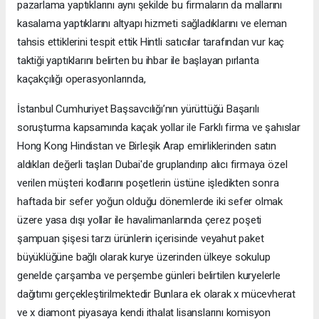
pazarlama yaptıklarını aynı şekilde bu firmaların da mallarını
kasalama yaptıklarını altyapı hizmeti sağladıklarını ve eleman
tahsis ettiklerini tespit ettik Hintli satıcılar tarafından vur kaç
taktiği yaptıklarını belirten bu ihbar ile başlayan pırlanta
kaçakçılığı operasyonlarında,
İstanbul Cumhuriyet Başsavcılığı’nın yürüttüğü Başarılı
soruşturma kapsamında kaçak yollar ile Farklı firma ve şahıslar
Hong Kong Hindistan ve Birleşik Arap emirliklerinden satın
aldıkları değerli taşları Dubai'de gruplandırıp alıcı firmaya özel
verilen müşteri kodlarını poşetlerin üstüne işledikten sonra
haftada bir sefer yoğun olduğu dönemlerde iki sefer olmak
üzere yasa dışı yollar ile havalimanlarında çerez poşeti
şampuan şişesi tarzı ürünlerin içerisinde veyahut paket
büyüklüğüne bağlı olarak kurye üzerinden ülkeye sokulup
genelde çarşamba ve perşembe günleri belirtilen kuryelerle
dağıtımı gerçekleştirilmektedir Bunlara ek olarak x mücevherat
ve x diamont piyasaya kendi ithalat lisanslarını komisyon