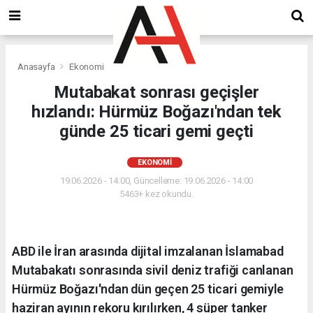
Anasayfa
Ekonomi
Mutabakat sonrası geçişler
hızlandı: Hürmüz Boğazı'ndan tek
günde 25 ticari gemi geçti
EKONOMI
19.06.2026 - 14:00, Güncelleme: 19.06.2026 - 14:00
5463+ kez okundu.
ABD ile İran arasında dijital imzalanan İslamabad
Mutabakatı sonrasında sivil deniz trafiği canlanan
Hürmüz Boğazı'ndan dün geçen 25 ticari gemiyle
haziran ayının rekoru kırılırken, 4 süper tanker