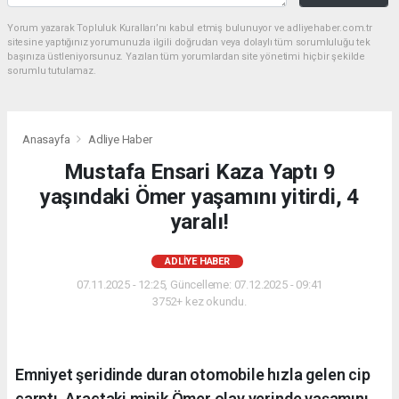
Yorum yazarak Topluluk Kuralları’nı kabul etmiş bulunuyor ve adliyehaber.com.tr
sitesine yaptığınız yorumunuzla ilgili doğrudan veya dolaylı tüm sorumluluğu tek
başınıza üstleniyorsunuz. Yazılan tüm yorumlardan site yönetimi hiçbir şekilde
sorumlu tutulamaz.
Anasayfa
Adliye Haber
Mustafa Ensari Kaza Yaptı 9
yaşındaki Ömer yaşamını yitirdi, 4
yaralı!
ADLIYE HABER
07.11.2025 - 12:25, Güncelleme: 07.12.2025 - 09:41
3752+ kez okundu.
Emniyet şeridinde duran otomobile hızla gelen cip
çarptı. Araçtaki minik Ömer olay yerinde yaşamını