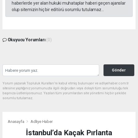
haberlerde yer alan hukuki muhataplar haberi geçen ajanslar
olup sitemizin hiç bir editörü sorumlu tutulamaz...
Okuyucu Yorumları
(0)
Gönder
Yorum yazarak Topluluk Kuralları’nı kabul etmiş bulunuyor ve adliyehaber.com.tr
sitesine yaptığınız yorumunuzla ilgili doğrudan veya dolaylı tüm sorumluluğu tek
başınıza üstleniyorsunuz. Yazılan tüm yorumlardan site yönetimi hiçbir şekilde
sorumlu tutulamaz.
Anasayfa
Adliye Haber
İstanbul’da Kaçak Pırlanta