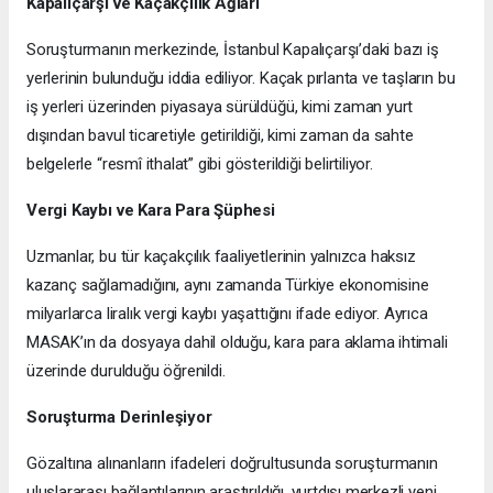
Kapalıçarşı ve Kaçakçılık Ağları
Soruşturmanın merkezinde, İstanbul Kapalıçarşı’daki bazı iş
yerlerinin bulunduğu iddia ediliyor. Kaçak pırlanta ve taşların bu
iş yerleri üzerinden piyasaya sürüldüğü, kimi zaman yurt
dışından bavul ticaretiyle getirildiği, kimi zaman da sahte
belgelerle “resmî ithalat” gibi gösterildiği belirtiliyor.
Vergi Kaybı ve Kara Para Şüphesi
Uzmanlar, bu tür kaçakçılık faaliyetlerinin yalnızca haksız
kazanç sağlamadığını, aynı zamanda Türkiye ekonomisine
milyarlarca liralık vergi kaybı yaşattığını ifade ediyor. Ayrıca
MASAK’ın da dosyaya dahil olduğu, kara para aklama ihtimali
üzerinde durulduğu öğrenildi.
Soruşturma Derinleşiyor
Gözaltına alınanların ifadeleri doğrultusunda soruşturmanın
uluslararası bağlantılarının araştırıldığı, yurtdışı merkezli yeni