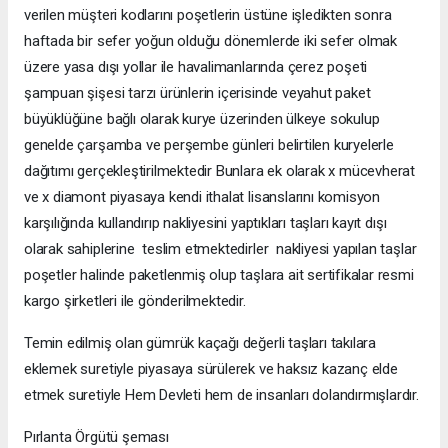
verilen müşteri kodlarını poşetlerin üstüne işledikten sonra
haftada bir sefer yoğun olduğu dönemlerde iki sefer olmak
üzere yasa dışı yollar ile havalimanlarında çerez poşeti
şampuan şişesi tarzı ürünlerin içerisinde veyahut paket
büyüklüğüne bağlı olarak kurye üzerinden ülkeye sokulup
genelde çarşamba ve perşembe günleri belirtilen kuryelerle
dağıtımı gerçekleştirilmektedir Bunlara ek olarak x mücevherat
ve x diamont piyasaya kendi ithalat lisanslarını komisyon
karşılığında kullandırıp nakliyesini yaptıkları taşları kayıt dışı
olarak sahiplerine teslim etmektedirler nakliyesi yapılan taşlar
poşetler halinde paketlenmiş olup taşlara ait sertifikalar resmi
kargo şirketleri ile gönderilmektedir.
Temin edilmiş olan gümrük kaçağı değerli taşları takılara
eklemek suretiyle piyasaya sürülerek ve haksız kazanç elde
etmek suretiyle Hem Devleti hem de insanları dolandırmışlardır.
Pırlanta Örgütü şeması