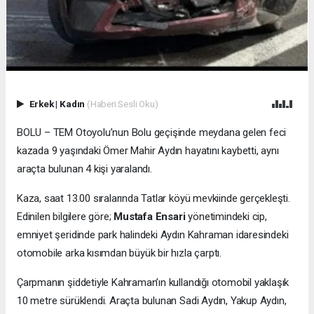
Erkek
|
Kadın
(Haberi Sesli Oku)
BOLU – TEM Otoyolu’nun Bolu geçişinde meydana gelen feci
kazada 9 yaşındaki Ömer Mahir Aydın hayatını kaybetti, aynı
araçta bulunan 4 kişi yaralandı.
Kaza, saat 13.00 sıralarında Tatlar köyü mevkiinde gerçekleşti.
Edinilen bilgilere göre;
Mustafa Ensari
yönetimindeki cip,
emniyet şeridinde park halindeki Aydın Kahraman idaresindeki
otomobile arka kısımdan büyük bir hızla çarptı.
Çarpmanın şiddetiyle Kahraman’ın kullandığı otomobil yaklaşık
10 metre sürüklendi. Araçta bulunan Sadi Aydın, Yakup Aydın,