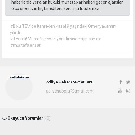
haberlerde yer alan hukuki muhataplar haberi geçen ajanslar
olup sitemizin hiç bir editörü sorumlu tutulamaz...
#Bolu TEM’de Kahreden Kaza! 9 yaşındaki Ömer yaşamını
yitirdi
#4 yaralı! Mustafa ensari yönetimindeki jip can aldı
#mustafa ensari
Adliye Haber Cevdet Düz
adliyehabertr@gmail.com
Okuyucu Yorumları
(0)