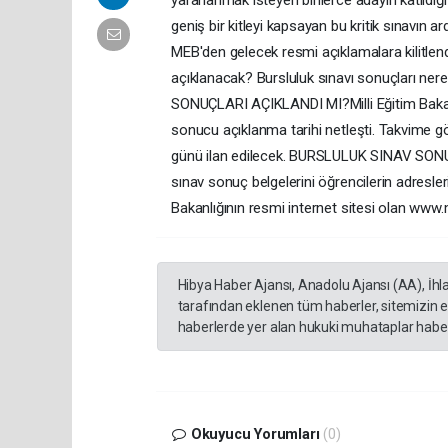
yararlanmak isteyen binlerce adayın katıldığı
geniş bir kitleyi kapsayan bu kritik sınavın
MEB'den gelecek resmi açıklamalara kilitlend
açıklanacak? Bursluluk sınavı sonuçları ne
SONUÇLARI AÇIKLANDI MI?Milli Eğitim Bakanlığ
sonucu açıklanma tarihi netleşti. Takvime g
günü ilan edilecek. BURSLULUK SINAV SONUÇ
sınav sonuç belgelerini öğrencilerin adresl
Bakanlığının resmi internet sitesi olan www
Hibya Haber Ajansı, Anadolu Ajansı (AA), İhl
tarafından eklenen tüm haberler, sitemizin 
haberlerde yer alan hukuki muhataplar haberi
Okuyucu Yorumları
(0)