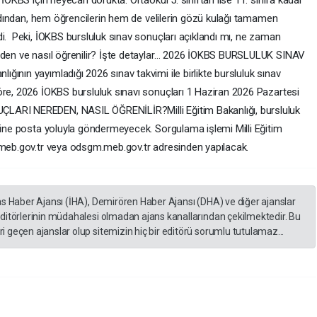
 İOKBS için heyecan dorukta. Ortaokul 5. sınıftan lise 11. sınıfa kadar
 ardından, hem öğrencilerin hem de velilerin gözü kulağı tamamen
i. Peki, İOKBS bursluluk sınav sonuçları açıklandı mı, ne zaman
reden ve nasıl öğrenilir? İşte detaylar… 2026 İOKBS BURSLULUK SINAV
ının yayımladığı 2026 sınav takvimi ile birlikte bursluluk sınav
öre, 2026 İOKBS bursluluk sınavı sonuçları 1 Haziran 2026 Pazartesi
LARI NEREDEN, NASIL ÖĞRENİLİR?Milli Eğitim Bakanlığı, bursluluk
erine posta yoluyla göndermeyecek. Sorgulama işlemi Milli Eğitim
.meb.gov.tr veya odsgm.meb.gov.tr adresinden yapılacak.
as Haber Ajansı (İHA), Demirören Haber Ajansı (DHA) ve diğer ajanslar
editörlerinin müdahalesi olmadan ajans kanallarından çekilmektedir. Bu
 geçen ajanslar olup sitemizin hiç bir editörü sorumlu tutulamaz...