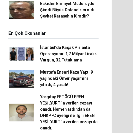
Eskiden Emniyet Müdürüydü
Şimdi Büyük Dolandırıcı oldu
Şevket Karaşahin Kimdir?
En Çok Okunanlar
İstanbul’da Kaçak Pırlanta
Operasyonu: 1,7 Milyar Liralık
Vurgun, 32 Tutuklama
Mustafa Ensari Kaza Yaptı 9
yaşındaki Ömer yaşamını
yitirdi, 4 yaralı!
Yargıtay FETÖCÜ EREN
YEŞİLYURT’ a verilen cezayı
onadı. Hemen ardından da
DHKP-C üyeliği ile ilgili EREN
YEŞİLYURT’ a verilen cezayı da
onadı.