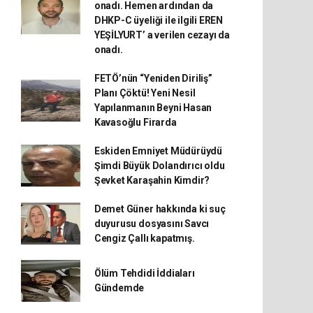
onadı. Hemen ardından da
DHKP-C üyeliği ile ilgili EREN
YEŞİLYURT’ a verilen cezayı da
onadı.
FETÖ’nün “Yeniden Diriliş”
Planı Çöktü! Yeni Nesil
Yapılanmanın Beyni Hasan
Kavasoğlu Firarda
Eskiden Emniyet Müdürüydü
Şimdi Büyük Dolandırıcı oldu
Şevket Karaşahin Kimdir?
Demet Güner hakkında ki suç
duyurusu dosyasını Savcı
Cengiz Çallı kapatmış.
Ölüm Tehdidi İddiaları
Gündemde