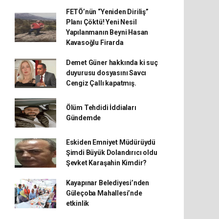
FETÖ’nün “Yeniden Diriliş”
Planı Çöktü! Yeni Nesil
Yapılanmanın Beyni Hasan
Kavasoğlu Firarda
Demet Güner hakkında ki suç
duyurusu dosyasını Savcı
Cengiz Çallı kapatmış.
Ölüm Tehdidi İddiaları
Gündemde
Eskiden Emniyet Müdürüydü
Şimdi Büyük Dolandırıcı oldu
Şevket Karaşahin Kimdir?
Kayapınar Belediyesi’nden
Güleçoba Mahallesi’nde
etkinlik