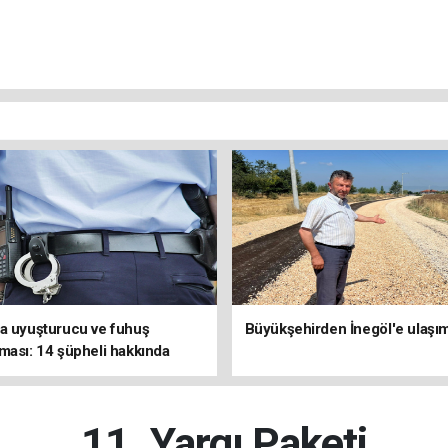
a uyuşturucu ve fuhuş
Büyükşehirden İnegöl'e ulaşı
ması: 14 şüpheli hakkında
latıldı
11. Yargı Paketi