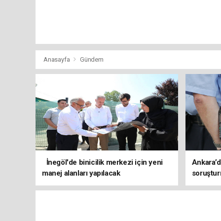
Anasayfa
Gündem
İnegöl'de binicilik merkezi için yeni
Ankara’d
manej alanları yapılacak
soruştur
işlem baş