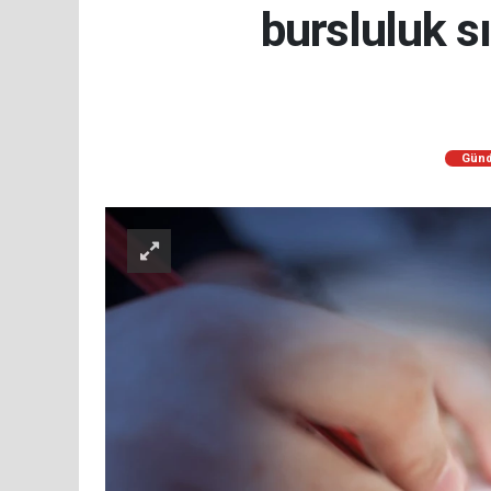
bursluluk s
Gün