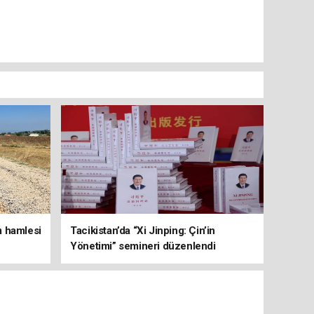
m hamlesi
Tacikistan’da “Xi Jinping: Çin’in
Yönetimi” semineri düzenlendi