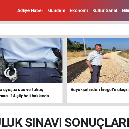
Adliye Haber
Gündem
Ekonomi
Kültür Sanat
Bil
a uyuşturucu ve fuhuş
Büyükşehirden İnegöl'e ulaşı
ması: 14 şüpheli hakkında
latıldı
LUK SINAVI SONUÇLARI 