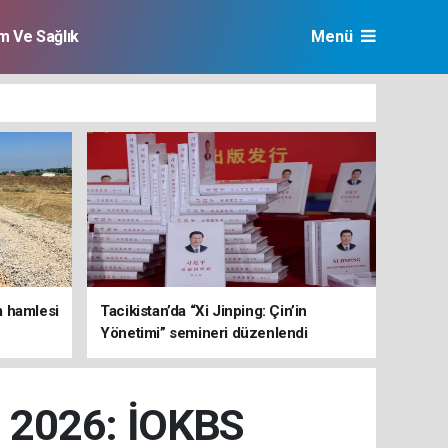
im Ve Sağlık
Menü
m hamlesi
Tacikistan’da “Xi Jinping: Çin’in
Yönetimi” semineri düzenlendi
2026: İOKBS