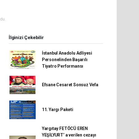
du.
İlginizi Çekebilir
İstanbul Anadolu Adliyesi
Personelinden Başarılı
Tiyatro Performansı
Efsane Cesaret Sonsuz Vefa
11. Yargı Paketi
Yargıtay FETÖCÜ EREN
YEŞİLYURT’ a verilen cezayı