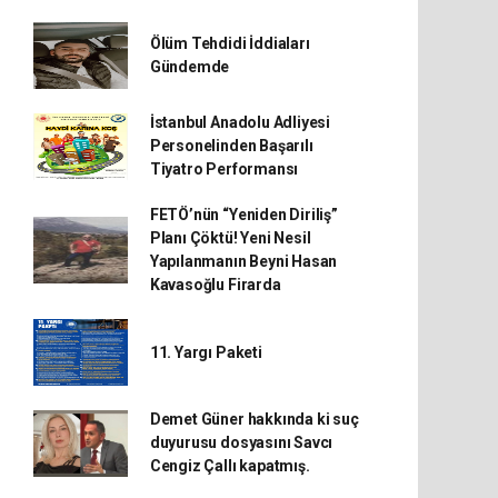
Ölüm Tehdidi İddiaları
Gündemde
İstanbul Anadolu Adliyesi
Personelinden Başarılı
Tiyatro Performansı
FETÖ’nün “Yeniden Diriliş”
Planı Çöktü! Yeni Nesil
Yapılanmanın Beyni Hasan
Kavasoğlu Firarda
11. Yargı Paketi
Demet Güner hakkında ki suç
duyurusu dosyasını Savcı
Cengiz Çallı kapatmış.