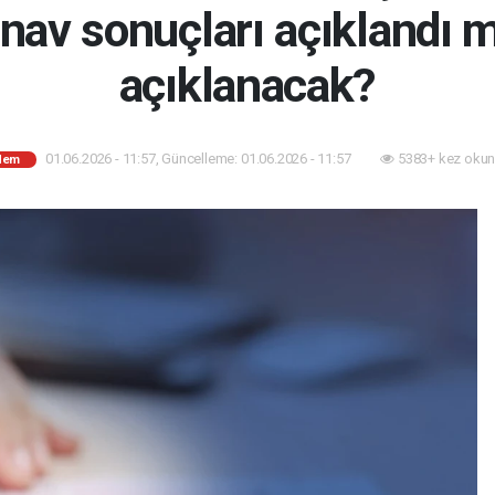
ınav sonuçları açıklandı 
açıklanacak?
01.06.2026 - 11:57, Güncelleme: 01.06.2026 - 11:57
5383+ kez okun
dem