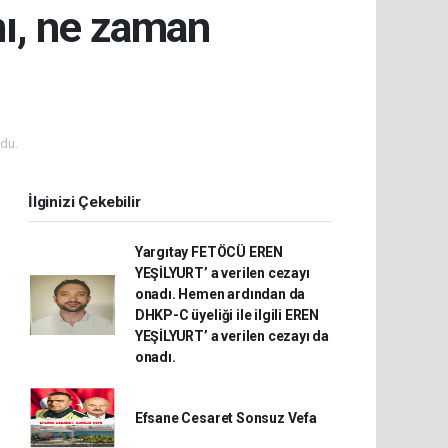
mı, ne zaman
du.
İlginizi Çekebilir
Yargıtay FETÖCÜ EREN
YEŞİLYURT’ a verilen cezayı
onadı. Hemen ardından da
DHKP-C üyeliği ile ilgili EREN
YEŞİLYURT’ a verilen cezayı da
onadı.
Efsane Cesaret Sonsuz Vefa