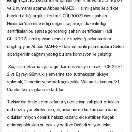
Belgin ÇALICIOĞLU:
isimli şahsın çete lideri Hadi GÜLROOZİ
ve 2 numaralı adama Abbas MANESHİ isimli şahıs ile birlikte
hareket ettiği örgüt lideri Hadi GÜLROOZİ isimli şahsın
Hindistan'dan elde ettiği değerli taşlar için düzenlettiği
sertifikaları bu şahısa gönderdiği şahsın sertifikaları Hadi
GÜLROOZİ simli şansın kendisine söylediği pırlantacılara
dağıttığı yine Abbas MANESHİ talimatları ile pırlantacılara Gelen
siparişlerinin dağıtım yaptığı bu işte komisyon ile çalıştığı
Suç işlemek amacıyla örgüt kurmak ve üye olmak TCK 220/1-
2 ve Eşyayı Gümrük işlemlerine tabi tutmaksızın ülkeye
sokmak, Ticaretini yapmak Kaçakçılıkla Mücadele kanunu3/1
Cümle den yargılanmaktadırlar.
Türkiye'nin önde gelen pırlanta şirketlerinin sahipleri, ortakları,
üst düzey yöneticileri ve çalışanlarının da bu kumpasa dahil
oldukları milyon dolarlık haksız kazanç elde ettikleri Kaçak
getirmiş oldukları bu çok kıymetli ve Değerli milyon dolar