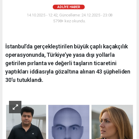
ADLIYE HABER
14.10.2025 - 12:42, Güncelleme: 24.12.2025 - 23:08
5798+ kez okundu.
İstanbul’da gerçekleştirilen büyük çaplı kaçakçılık
operasyonunda, Türkiye’ye yasa dışı yollarla
getirilen pırlanta ve değerli taşların ticaretini
yaptıkları iddiasıyla gözaltına alınan 43 şüpheliden
30’u tutuklandı.