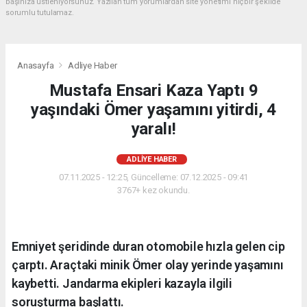
başınıza üstleniyorsunuz. Yazılan tüm yorumlardan site yönetimi hiçbir şekilde
sorumlu tutulamaz.
Anasayfa
Adliye Haber
Mustafa Ensari Kaza Yaptı 9
yaşındaki Ömer yaşamını yitirdi, 4
yaralı!
ADLIYE HABER
07.11.2025 - 12:25, Güncelleme: 07.12.2025 - 09:41
3767+ kez okundu.
Emniyet şeridinde duran otomobile hızla gelen cip
çarptı. Araçtaki minik Ömer olay yerinde yaşamını
kaybetti. Jandarma ekipleri kazayla ilgili
soruşturma başlattı.