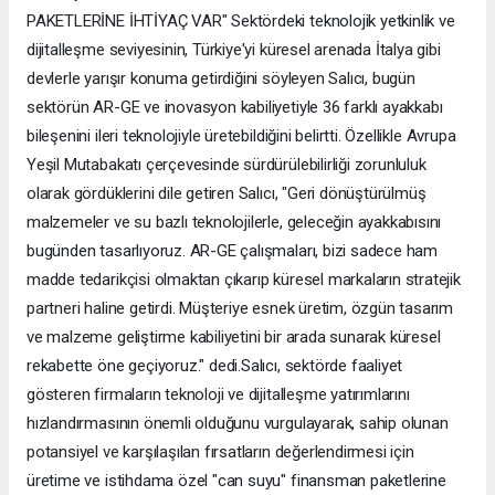
PAKETLERİNE İHTİYAÇ VAR" Sektördeki teknolojik yetkinlik ve
dijitalleşme seviyesinin, Türkiye'yi küresel arenada İtalya gibi
devlerle yarışır konuma getirdiğini söyleyen Salıcı, bugün
sektörün AR-GE ve inovasyon kabiliyetiyle 36 farklı ayakkabı
bileşenini ileri teknolojiyle üretebildiğini belirtti. Özellikle Avrupa
Yeşil Mutabakatı çerçevesinde sürdürülebilirliği zorunluluk
olarak gördüklerini dile getiren Salıcı, "Geri dönüştürülmüş
malzemeler ve su bazlı teknolojilerle, geleceğin ayakkabısını
bugünden tasarlıyoruz. AR-GE çalışmaları, bizi sadece ham
madde tedarikçisi olmaktan çıkarıp küresel markaların stratejik
partneri haline getirdi. Müşteriye esnek üretim, özgün tasarım
ve malzeme geliştirme kabiliyetini bir arada sunarak küresel
rekabette öne geçiyoruz." dedi.Salıcı, sektörde faaliyet
gösteren firmaların teknoloji ve dijitalleşme yatırımlarını
hızlandırmasının önemli olduğunu vurgulayarak, sahip olunan
potansiyel ve karşılaşılan fırsatların değerlendirmesi için
üretime ve istihdama özel "can suyu" finansman paketlerine