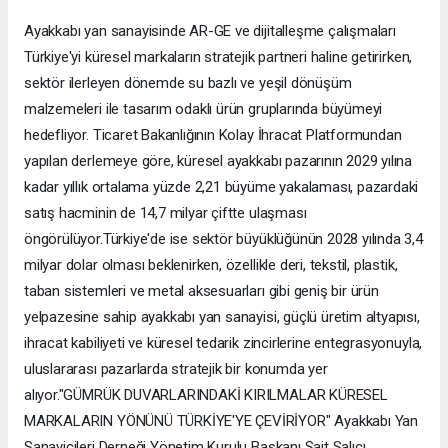
Ayakkabı yan sanayisinde AR-GE ve dijitalleşme çalışmaları
Türkiye'yi küresel markaların stratejik partneri haline getirirken,
sektör ilerleyen dönemde su bazlı ve yeşil dönüşüm
malzemeleri ile tasarım odaklı ürün gruplarında büyümeyi
hedefliyor. Ticaret Bakanlığının Kolay İhracat Platformundan
yapılan derlemeye göre, küresel ayakkabı pazarının 2029 yılına
kadar yıllık ortalama yüzde 2,21 büyüme yakalaması, pazardaki
satış hacminin de 14,7 milyar çiftte ulaşması
öngörülüyor.Türkiye'de ise sektör büyüklüğünün 2028 yılında 3,4
milyar dolar olması beklenirken, özellikle deri, tekstil, plastik,
taban sistemleri ve metal aksesuarları gibi geniş bir ürün
yelpazesine sahip ayakkabı yan sanayisi, güçlü üretim altyapısı,
ihracat kabiliyeti ve küresel tedarik zincirlerine entegrasyonuyla,
uluslararası pazarlarda stratejik bir konumda yer
alıyor."GÜMRÜK DUVARLARINDAKİ KIRILMALAR KÜRESEL
MARKALARIN YÖNÜNÜ TÜRKİYE'YE ÇEVİRİYOR" Ayakkabı Yan
Sanayicileri Derneği Yönetim Kurulu Başkanı Sait Salıcı,