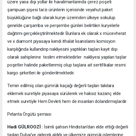
üzere yasa dışı yollar ile havalimanlarında çerez poşeti
şampuan şişesi tarzı ürünlerin içerisinde veyahut paket
büyüklüğüne bağlı olarak kurye üzerinden ülkeye sokulup
genelde çarşamba ve perşembe günleri belirtilen kuryelerle
dağıtımı gerçekleştirilmektedir Bunlara ek olarak x mücevherat
ve x diamont piyasaya kendi ithalat lisanslarını komisyon
karşılığında kullandırıp nakliyesini yaptıkları taşları kayıt dışı
olarak sahiplerine teslim etmektedirler nakliyesi yapılan taşlar
poşetler halinde paketlenmiş olup taşlara ait sertifikalar resmi
kargo şirketleri ile gönderilmektedir.
Temin edilmiş olan gümrük kaçağı değerli taşları takılara
eklemek suretiyle piyasaya sürülerek ve haksız kazanç elde
etmek suretiyle Hem Devleti hem de insanları dolandırmışlardır.
Pırlanta Örgütü şeması
Hadi GÜLROOZİ :
İsimli şahsın Hindistan'dan elde ettiği değerli
taşları Dubai'ye giderek aldığı ve ülkemize gümrük işlemlerine