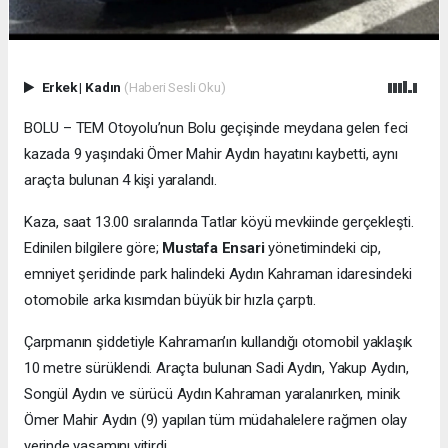
Erkek
|
Kadın
(Haberi Sesli Oku)
BOLU – TEM Otoyolu’nun Bolu geçişinde meydana gelen feci
kazada 9 yaşındaki Ömer Mahir Aydın hayatını kaybetti, aynı
araçta bulunan 4 kişi yaralandı.
Kaza, saat 13.00 sıralarında Tatlar köyü mevkiinde gerçekleşti.
Edinilen bilgilere göre;
Mustafa Ensari
yönetimindeki cip,
emniyet şeridinde park halindeki Aydın Kahraman idaresindeki
otomobile arka kısımdan büyük bir hızla çarptı.
Çarpmanın şiddetiyle Kahraman’ın kullandığı otomobil yaklaşık
10 metre sürüklendi. Araçta bulunan Sadi Aydın, Yakup Aydın,
Songül Aydın ve sürücü Aydın Kahraman yaralanırken, minik
Ömer Mahir Aydın (9) yapılan tüm müdahalelere rağmen olay
yerinde yaşamını yitirdi.