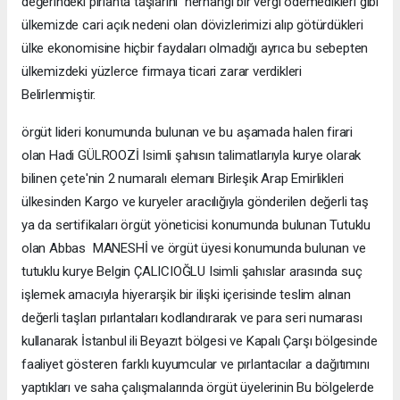
değerindeki pırlanta taşlarını herhangi bir vergi ödemedikleri gibi
ülkemizde cari açık nedeni olan dövizlerimizi alıp götürdükleri
ülke ekonomisine hiçbir faydaları olmadığı ayrıca bu sebepten
ülkemizdeki yüzlerce firmaya ticari zarar verdikleri
Belirlenmiştir.
örgüt lideri konumunda bulunan ve bu aşamada halen firari
olan Hadi GÜLROOZİ Isimli şahısın talimatlarıyla kurye olarak
bilinen çete'nin 2 numaralı elemanı Birleşik Arap Emirlikleri
ülkesinden Kargo ve kuryeler aracılığıyla gönderilen değerli taş
ya da sertifikaları örgüt yöneticisi konumunda bulunan Tutuklu
olan Abbas MANESHİ ve örgüt üyesi konumunda bulunan ve
tutuklu kurye Belgin ÇALICIOĞLU Isimli şahıslar arasında suç
işlemek amacıyla hiyerarşik bir ilişki içerisinde teslim alınan
değerli taşları pırlantaları kodlandırarak ve para seri numarası
kullanarak İstanbul ili Beyazıt bölgesi ve Kapalı Çarşı bölgesinde
faaliyet gösteren farklı kuyumcular ve pırlantacılar a dağıtımını
yaptıkları ve saha çalışmalarında örgüt üyelerinin Bu bölgelerde