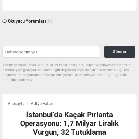
Okuyucu Yorumları
(0)
Gönder
Yorum yazarak Topluluk Kuralları’nı kabul etmiş bulunuyor ve adliyehaber.com.tr
sitesine yaptığınız yorumunuzla ilgili doğrudan veya dolaylı tüm sorumluluğu tek
başınıza üstleniyorsunuz. Yazılan tüm yorumlardan site yönetimi hiçbir şekilde
sorumlu tutulamaz.
Anasayfa
Adliye Haber
İstanbul’da Kaçak Pırlanta
Operasyonu: 1,7 Milyar Liralık
Vurgun, 32 Tutuklama