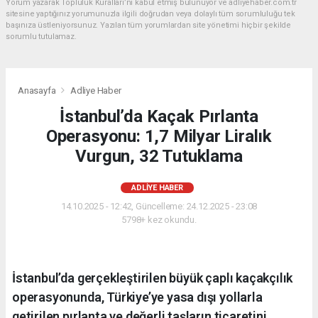
Yorum yazarak Topluluk Kuralları’nı kabul etmiş bulunuyor ve adliyehaber.com.tr
sitesine yaptığınız yorumunuzla ilgili doğrudan veya dolaylı tüm sorumluluğu tek
başınıza üstleniyorsunuz. Yazılan tüm yorumlardan site yönetimi hiçbir şekilde
sorumlu tutulamaz.
Anasayfa
Adliye Haber
İstanbul’da Kaçak Pırlanta
Operasyonu: 1,7 Milyar Liralık
Vurgun, 32 Tutuklama
ADLIYE HABER
14.10.2025 - 12:42, Güncelleme: 24.12.2025 - 23:08
5798+ kez okundu.
İstanbul’da gerçekleştirilen büyük çaplı kaçakçılık
operasyonunda, Türkiye’ye yasa dışı yollarla
getirilen pırlanta ve değerli taşların ticaretini