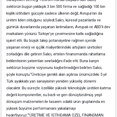
sektörün bugün yaklaşık 3 bin 500 firma ve sağladığı 100 bin
kişilik istihdam gücüyle sadece ülkenin değil, Avrupa'nın da
üretim lideri olduğunu söyledi.Salıcı, küresel pazarlarda ve
gümrük duvarlarında yaşanan kırılmaların, Avrupalı ve ABD'li dev
markaların yönünü Türkiye'ye çevirmesine katkı sağladığına
işaret etti. Bu büyük talep potansiyeline rağmen içeride
yaşanan enerji ve işçilik maliyetlerindeki artışların üreticileri
zorladığını dile getiren Salıcı, ertelen finansmanda rahatlama
beklentisinin yatırımları sınırladığını ifade etti. Buna karşın
sektörün büyüme vizyonunu kaybetmediğini belirten Salıcı,
şöyle konuştu:"Üreticiye gerekli alan açılırsa önümüzdeki 5 yıl
Türk ayakkabı yan sanayisinin yeniden yükseliş dönemi
olacaktır. Bu süreçte özellikle yüksek teknolojiyle üretilen katma
değerli komponentler, su bazlı ve geri dönüştürülmüş yeşil
dönüşüm malzemeleri ile tasarım odaklı ürün gruplarında en
yüksek büyüme performansını yakalamayı
hedefliyoruz.""ÜRETİME VE İSTİHDAMA ÖZEL FİNANSMAN