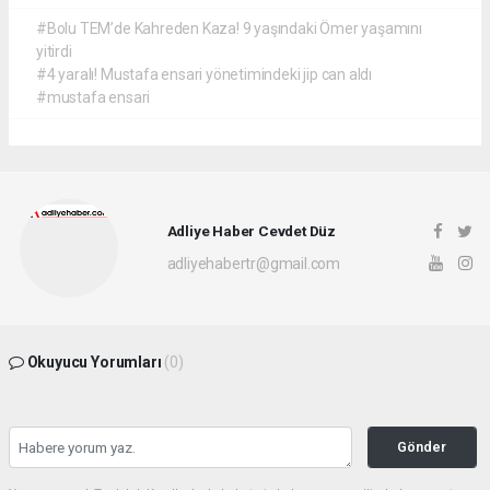
#Bolu TEM’de Kahreden Kaza! 9 yaşındaki Ömer yaşamını
yitirdi
#4 yaralı! Mustafa ensari yönetimindeki jip can aldı
#mustafa ensari
Adliye Haber Cevdet Düz
adliyehabertr@gmail.com
Okuyucu Yorumları
(0)
Gönder