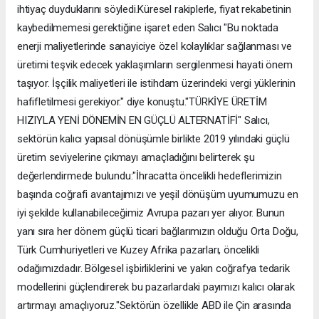
ihtiyaç duyduklarını söyledi.Küresel rakiplerle, fiyat rekabetinin
kaybedilmemesi gerektiğine işaret eden Salıcı "Bu noktada
enerji maliyetlerinde sanayiciye özel kolaylıklar sağlanması ve
üretimi teşvik edecek yaklaşımların sergilenmesi hayati önem
taşıyor. İşçilik maliyetleri ile istihdam üzerindeki vergi yüklerinin
hafifletilmesi gerekiyor." diye konuştu."TÜRKİYE ÜRETİM
HIZIYLA YENİ DÖNEMİN EN GÜÇLÜ ALTERNATİFİ" Salıcı,
sektörün kalıcı yapısal dönüşümle birlikte 2019 yılındaki güçlü
üretim seviyelerine çıkmayı amaçladığını belirterek şu
değerlendirmede bulundu:"İhracatta öncelikli hedeflerimizin
başında coğrafi avantajımızı ve yeşil dönüşüm uyumumuzu en
iyi şekilde kullanabileceğimiz Avrupa pazarı yer alıyor. Bunun
yanı sıra her dönem güçlü ticari bağlarımızın olduğu Orta Doğu,
Türk Cumhuriyetleri ve Kuzey Afrika pazarları, öncelikli
odağımızdadır. Bölgesel işbirliklerini ve yakın coğrafya tedarik
modellerini güçlendirerek bu pazarlardaki payımızı kalıcı olarak
artırmayı amaçlıyoruz."Sektörün özellikle ABD ile Çin arasında