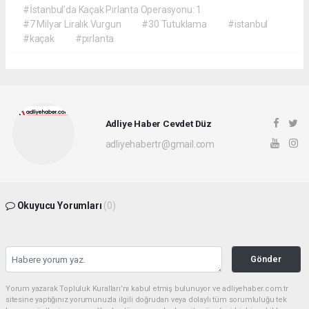
#İstanbul’da Kaçak Pırlanta Operasyonu: 1
#7 Milyar Liralık Vurgun
#30 Tutuklama
#istanbul
#kaçak
#pırlanta
Adliye Haber Cevdet Düz
adliyehabertr@gmail.com
Okuyucu Yorumları
(0)
Gönder
Yorum yazarak Topluluk Kuralları’nı kabul etmiş bulunuyor ve adliyehaber.com.tr
sitesine yaptığınız yorumunuzla ilgili doğrudan veya dolaylı tüm sorumluluğu tek