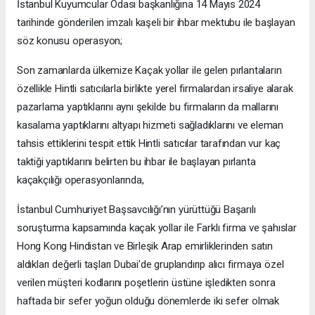
İstanbul Kuyumcular Odası başkanlığına 14 Mayıs 2024
tarihinde gönderilen imzalı kaşeli bir ihbar mektubu ile başlayan
söz konusu operasyon;
Son zamanlarda ülkemize Kaçak yollar ile gelen pırlantaların
özellikle Hintli satıcılarla birlikte yerel firmalardan irsaliye alarak
pazarlama yaptıklarını aynı şekilde bu firmaların da mallarını
kasalama yaptıklarını altyapı hizmeti sağladıklarını ve eleman
tahsis ettiklerini tespit ettik Hintli satıcılar tarafından vur kaç
taktiği yaptıklarını belirten bu ihbar ile başlayan pırlanta
kaçakçılığı operasyonlarında,
İstanbul Cumhuriyet Başsavcılığı’nın yürüttüğü Başarılı
soruşturma kapsamında kaçak yollar ile Farklı firma ve şahıslar
Hong Kong Hindistan ve Birleşik Arap emirliklerinden satın
aldıkları değerli taşları Dubai'de gruplandırıp alıcı firmaya özel
verilen müşteri kodlarını poşetlerin üstüne işledikten sonra
haftada bir sefer yoğun olduğu dönemlerde iki sefer olmak