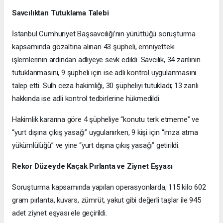
Savcılıktan Tutuklama Talebi
İstanbul Cumhuriyet Başsavcılığı’nın yürüttüğü soruşturma
kapsamında gözaltına alınan 43 şüpheli, emniyetteki
işlemlerinin ardından adliyeye sevk edildi. Savcılık, 34 zanlının
tutuklanmasını, 9 şüpheli için ise adli kontrol uygulanmasını
talep etti. Sulh ceza hakimliği, 30 şüpheliyi tutukladı; 13 zanlı
hakkında ise adli kontrol tedbirlerine hükmedildi.
Hakimlik kararına göre 4 şüpheliye “konutu terk etmeme” ve
“yurt dışına çıkış yasağı” uygulanırken, 9 kişi için “imza atma
yükümlülüğü” ve yine “yurt dışına çıkış yasağı” getirildi.
Rekor Düzeyde Kaçak Pırlanta ve Ziynet Eşyası
Soruşturma kapsamında yapılan operasyonlarda, 115 kilo 602
gram pırlanta, kuvars, zümrüt, yakut gibi değerli taşlar ile 945
adet ziynet eşyası ele geçirildi.