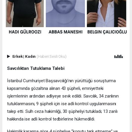
Erkek
|
Kadın
(Haberi Sesli Oku)
Savcılıktan Tutuklama Talebi
İstanbul Cumhuriyet Başsavcılığı’nın yürüttüğü soruşturma
kapsamında gözaltına alınan 43 şüpheli, emniyetteki
işlemlerinin ardından adliyeye sevk edildi. Savcılık, 34 zanlının
tutuklanmasını, 9 şüpheli için ise adli kontrol uygulanmasını
talep etti. Sulh ceza hakimliği, 30 şüpheliyi tutukladı; 13 zanlı
hakkında ise adli kontrol tedbirlerine hükmedildi.
Hakimlik kararına göre 4 şüpheliye “konutu terk etmeme” ve