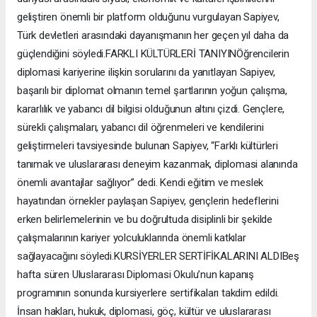
geliştiren önemli bir platform olduğunu vurgulayan Sapiyev,
Türk devletleri arasındaki dayanışmanın her geçen yıl daha da
güçlendiğini söyledi.FARKLI KÜLTÜRLERİ TANIYINÖğrencilerin
diplomasi kariyerine ilişkin sorularını da yanıtlayan Sapiyev,
başarılı bir diplomat olmanın temel şartlarının yoğun çalışma,
kararlılık ve yabancı dil bilgisi olduğunun altını çizdi. Gençlere,
sürekli çalışmaları, yabancı dil öğrenmeleri ve kendilerini
geliştirmeleri tavsiyesinde bulunan Sapiyev, “Farklı kültürleri
tanımak ve uluslararası deneyim kazanmak, diplomasi alanında
önemli avantajlar sağlıyor” dedi. Kendi eğitim ve meslek
hayatından örnekler paylaşan Sapiyev, gençlerin hedeflerini
erken belirlemelerinin ve bu doğrultuda disiplinli bir şekilde
çalışmalarının kariyer yolculuklarında önemli katkılar
sağlayacağını söyledi.KURSİYERLER SERTİFİKALARINI ALDIBeş
hafta süren Uluslararası Diplomasi Okulu’nun kapanış
programının sonunda kursiyerlere sertifikaları takdim edildi.
İnsan hakları, hukuk, diplomasi, göç, kültür ve uluslararası