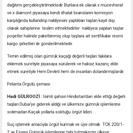
dağıtımı gerçekleştirilmektedir Bunlara ek olarak x mücevherat
ve x diamont piyasaya kendi ithalat lisanslarını komisyon
karşılığında kullandırıp nakliyesini yaptıkları taşları kayıt dışı
olarak sahiplerine teslim etmektedirler nakliyesi yapılan taşlar
poşetler halinde paketlenmiş olup taşlara ait sertifikalar resmi
kargo şirketleri ile gönderilmektedir.
Temin edilmiş olan gümrük kaçağı değerli taşları takılara
eklemek suretiyle piyasaya sürülerek ve haksız kazanç elde
etmek suretiyle Hem Devleti hem de insanları dolandırmışlardır.
Pırlanta Örgütü şeması
Hadi GÜLROOZİ :
İsimli şahsın Hindistan'dan elde ettiği değerli
taşları Dubai'ye giderek aldığı ve ülkemize gümrük işlemlerine
sokmadan Kaçak yollarla soktuğu örgüt lideri.
Suç işlemek amacıyla örgüt kurmak ve üye olmak TCK 220/1-
2 ve Eşyayı Gümrük işlemlerine tabi tutmaksızın ülkeye