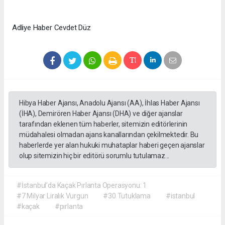
Adliye Haber Cevdet Düz
Hibya Haber Ajansı, Anadolu Ajansı (AA), İhlas Haber Ajansı
(İHA), Demirören Haber Ajansı (DHA) ve diğer ajanslar
tarafından eklenen tüm haberler, sitemizin editörlerinin
müdahalesi olmadan ajans kanallarından çekilmektedir. Bu
haberlerde yer alan hukuki muhataplar haberi geçen ajanslar
olup sitemizin hiç bir editörü sorumlu tutulamaz...
#İstanbul’da Kaçak Pırlanta Operasyonu: 1
#7 Milyar Liralık Vurgun
#30 Tutuklama
#istanbul
#kaçak
#pırlanta