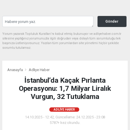
Gönder
Yorum yazarak Topluluk Kuralları’nı kabul etmiş bulunuyor ve adliyehaber.com.tr
sitesine yaptığınız yorumunuzla ilgili doğrudan veya dolaylı tüm sorumluluğu tek
başınıza üstleniyorsunuz. Yazılan tüm yorumlardan site yönetimi hiçbir şekilde
sorumlu tutulamaz.
Anasayfa
Adliye Haber
İstanbul’da Kaçak Pırlanta
Operasyonu: 1,7 Milyar Liralık
Vurgun, 32 Tutuklama
ADLIYE HABER
14.10.2025 - 12:42, Güncelleme: 24.12.2025 - 23:08
5787+ kez okundu.