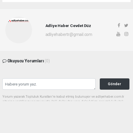
Adliye Haber Cevdet Düz
adliyehabertr@gmail.com
Okuyucu Yorumları
(0)
Gönder
Yorum yazarak Topluluk Kuralları’nı kabul etmiş bulunuyor ve adliyehaber.com.tr
sitesine yaptığınız yorumunuzla ilgili doğrudan veya dolaylı tüm sorumluluğu tek
başınıza üstleniyorsunuz. Yazılan tüm yorumlardan site yönetimi hiçbir şekilde
sorumlu tutulamaz.