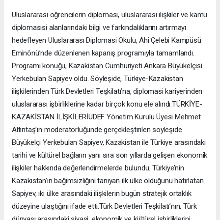
Uluslararası öğrencilerin diplomasi, uluslararası ilişkiler ve kamu
diplomasisi alanlarındaki bilgi ve farkındalıklarını artırmayı
hedefleyen Uluslararası Diplomasi Okulu, Ahî Çelebi Kampüsü
Eminönü’nde düzenlenen kapanış programıyla tamamlandı.
Programı konuğu, Kazakistan Cumhuriyeti Ankara Büyükelçisi
Yerkebulan Sapiyev oldu. Söyleşide, Türkiye-Kazakistan
ilişkilerinden Türk Devletleri Teşkilatı’na, diplomasi kariyerinden
uluslararası işbirliklerine kadar birçok konu ele alındı.TÜRKİYE-
KAZAKİSTAN İLİŞKİLERİUDEF Yönetim Kurulu Üyesi Mehmet
Altıntaş’ın moderatörlüğünde gerçekleştirilen söyleşide
Büyükelçi Yerkebulan Sapiyev, Kazakistan ile Türkiye arasındaki
tarihi ve kültürel bağların yanı sıra son yıllarda gelişen ekonomik
ilişkiler hakkında değerlendirmelerde bulundu. Türkiye’nin
Kazakistan’ın bağımsızlığını tanıyan ilk ülke olduğunu hatırlatan
Sapiyev, iki ülke arasındaki ilişkilerin bugün stratejik ortaklık
düzeyine ulaştığını ifade etti.Türk Devletleri Teşkilatı’nın, Türk
dünyası arasındaki siyasi, ekonomik ve kültürel işbirliklerini