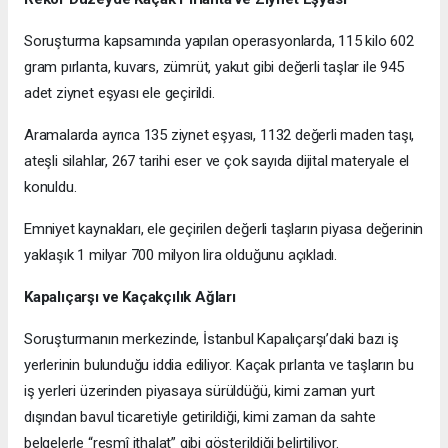
Soruşturma kapsamında yapılan operasyonlarda, 115 kilo 602
gram pırlanta, kuvars, zümrüt, yakut gibi değerli taşlar ile 945
adet ziynet eşyası ele geçirildi.
Aramalarda ayrıca 135 ziynet eşyası, 1132 değerli maden taşı,
ateşli silahlar, 267 tarihi eser ve çok sayıda dijital materyale el
konuldu.
Emniyet kaynakları, ele geçirilen değerli taşların piyasa değerinin
yaklaşık 1 milyar 700 milyon lira olduğunu açıkladı.
Kapalıçarşı ve Kaçakçılık Ağları
Soruşturmanın merkezinde, İstanbul Kapalıçarşı’daki bazı iş
yerlerinin bulunduğu iddia ediliyor. Kaçak pırlanta ve taşların bu
iş yerleri üzerinden piyasaya sürüldüğü, kimi zaman yurt
dışından bavul ticaretiyle getirildiği, kimi zaman da sahte
belgelerle “resmî ithalat” gibi gösterildiği belirtiliyor.