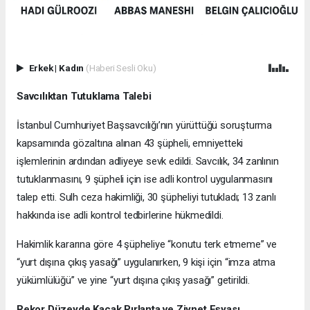
Erkek
|
Kadın
(Haberi Sesli Oku)
Savcılıktan Tutuklama Talebi
İstanbul Cumhuriyet Başsavcılığı’nın yürüttüğü soruşturma
kapsamında gözaltına alınan 43 şüpheli, emniyetteki
işlemlerinin ardından adliyeye sevk edildi. Savcılık, 34 zanlının
tutuklanmasını, 9 şüpheli için ise adli kontrol uygulanmasını
talep etti. Sulh ceza hakimliği, 30 şüpheliyi tutukladı; 13 zanlı
hakkında ise adli kontrol tedbirlerine hükmedildi.
Hakimlik kararına göre 4 şüpheliye “konutu terk etmeme” ve
“yurt dışına çıkış yasağı” uygulanırken, 9 kişi için “imza atma
yükümlülüğü” ve yine “yurt dışına çıkış yasağı” getirildi.
Rekor Düzeyde Kaçak Pırlanta ve Ziynet Eşyası