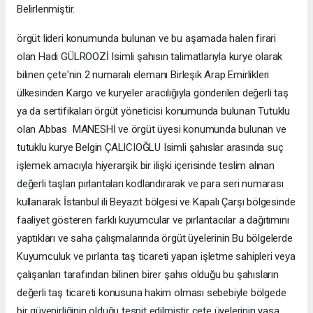
Belirlenmiştir.
örgüt lideri konumunda bulunan ve bu aşamada halen firari
olan Hadi GÜLROOZİ Isimli şahısın talimatlarıyla kurye olarak
bilinen çete'nin 2 numaralı elemanı Birleşik Arap Emirlikleri
ülkesinden Kargo ve kuryeler aracılığıyla gönderilen değerli taş
ya da sertifikaları örgüt yöneticisi konumunda bulunan Tutuklu
olan Abbas MANESHİ ve örgüt üyesi konumunda bulunan ve
tutuklu kurye Belgin ÇALICIOĞLU Isimli şahıslar arasında suç
işlemek amacıyla hiyerarşik bir ilişki içerisinde teslim alınan
değerli taşları pırlantaları kodlandırarak ve para seri numarası
kullanarak İstanbul ili Beyazıt bölgesi ve Kapalı Çarşı bölgesinde
faaliyet gösteren farklı kuyumcular ve pırlantacılar a dağıtımını
yaptıkları ve saha çalışmalarında örgüt üyelerinin Bu bölgelerde
Kuyumculuk ve pırlanta taş ticareti yapan işletme sahipleri veya
çalışanları tarafından bilinen birer şahıs olduğu bu şahısların
değerli taş ticareti konusuna hakim olması sebebiyle bölgede
bir güvenirliğinin olduğu tespit edilmiştir çete üyelerinin yasa