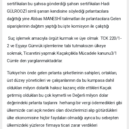
sertifikaları bu şahısa gönderdiği şahsın sertifikaları Hadi
GÜLROOZİ simli şansın kendisine söylediği pırlantacılara
dağıttığı yine Abbas MANESHİ talimatları ile pırlantacılara Gelen
siparişlerinin dağıtım yaptığı bu işte komisyon ile çalıştığı
Suç işlemek amacıyla örgüt kurmak ve üye olmak TCK 220/1-
2 ve Eşyayı Gümrük işlemlerine tabi tutmaksızın ülkeye
sokmak, Ticaretini yapmak Kaçakçılıkla Mücadele kanunu3/1
Cümle den yargılanmaktadırlar.
Türkiye'nin önde gelen pırlanta şirketlerinin sahipleri, ortakları,
üst düzey yöneticileri ve çalışanlarının da bu kumpasa dahil
oldukları milyon dolarlık haksız kazanç elde ettikleri Kaçak
getirmiş oldukları bu çok kıymetli ve Değerli milyon dolar
değerindeki pırlanta taşlarını herhangi bir vergi ödemedikleri gibi
ülkemizde cari açık nedeni olan dövizlerimizi alıp götürdükleri
ülke ekonomisine hiçbir faydaları olmadığı ayrıca bu sebepten
ülkemizdeki yüzlerce firmaya ticari zarar verdikleri