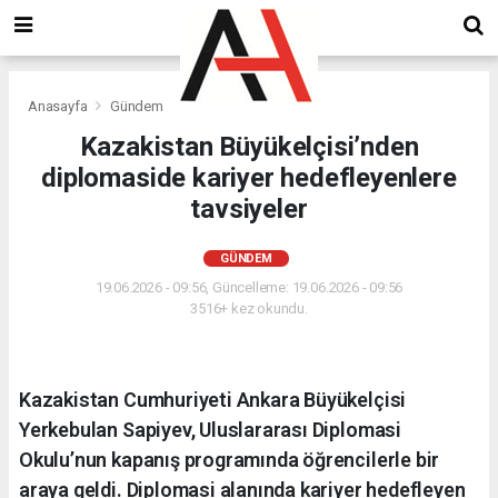
Anasayfa
Gündem
Kazakistan Büyükelçisi’nden
diplomaside kariyer hedefleyenlere
tavsiyeler
GÜNDEM
19.06.2026 - 09:56, Güncelleme: 19.06.2026 - 09:56
3516+ kez okundu.
Kazakistan Cumhuriyeti Ankara Büyükelçisi
Yerkebulan Sapiyev, Uluslararası Diplomasi
Okulu’nun kapanış programında öğrencilerle bir
araya geldi. Diplomasi alanında kariyer hedefleyen