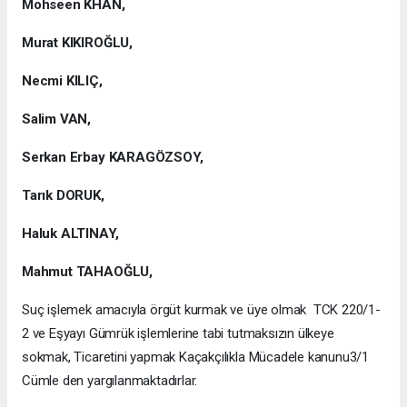
Mohseen KHAN,
Murat KIKIROĞLU,
Necmi KILIÇ,
Salim VAN,
Serkan Erbay KARAGÖZSOY,
Tarık DORUK,
Haluk ALTINAY,
Mahmut TAHAOĞLU,
Suç işlemek amacıyla örgüt kurmak ve üye olmak TCK 220/1-
2 ve Eşyayı Gümrük işlemlerine tabi tutmaksızın ülkeye
sokmak, Ticaretini yapmak Kaçakçılıkla Mücadele kanunu3/1
Cümle den yargılanmaktadırlar.