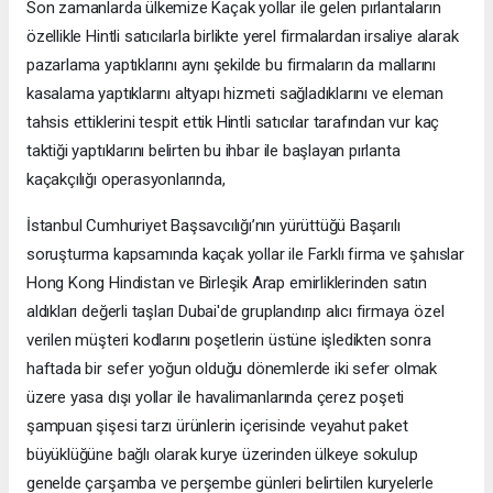
Son zamanlarda ülkemize Kaçak yollar ile gelen pırlantaların
özellikle Hintli satıcılarla birlikte yerel firmalardan irsaliye alarak
pazarlama yaptıklarını aynı şekilde bu firmaların da mallarını
kasalama yaptıklarını altyapı hizmeti sağladıklarını ve eleman
tahsis ettiklerini tespit ettik Hintli satıcılar tarafından vur kaç
taktiği yaptıklarını belirten bu ihbar ile başlayan pırlanta
kaçakçılığı operasyonlarında,
İstanbul Cumhuriyet Başsavcılığı’nın yürüttüğü Başarılı
soruşturma kapsamında kaçak yollar ile Farklı firma ve şahıslar
Hong Kong Hindistan ve Birleşik Arap emirliklerinden satın
aldıkları değerli taşları Dubai'de gruplandırıp alıcı firmaya özel
verilen müşteri kodlarını poşetlerin üstüne işledikten sonra
haftada bir sefer yoğun olduğu dönemlerde iki sefer olmak
üzere yasa dışı yollar ile havalimanlarında çerez poşeti
şampuan şişesi tarzı ürünlerin içerisinde veyahut paket
büyüklüğüne bağlı olarak kurye üzerinden ülkeye sokulup
genelde çarşamba ve perşembe günleri belirtilen kuryelerle