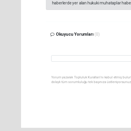
haberlerde yer alan hukuki muhataplar haberi
Okuyucu Yorumları
(0)
Yorum yazarak Topluluk Kuralları’nı kabul etmiş bulun
dolaylı tüm sorumluluğu tek başınıza üstleniyorsunuz