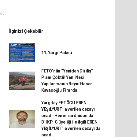
du.
İlginizi Çekebilir
11. Yargı Paketi
FETÖ’nün “Yeniden Diriliş”
Planı Çöktü! Yeni Nesil
Yapılanmanın Beyni Hasan
Kavasoğlu Firarda
Yargıtay FETÖCÜ EREN
YEŞİLYURT’ a verilen cezayı
onadı. Hemen ardından da
DHKP-C üyeliği ile ilgili EREN
YEŞİLYURT’ a verilen cezayı da
onadı.