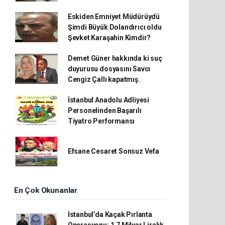
Eskiden Emniyet Müdürüydü
Şimdi Büyük Dolandırıcı oldu
Şevket Karaşahin Kimdir?
Demet Güner hakkında ki suç
duyurusu dosyasını Savcı
Cengiz Çallı kapatmış.
İstanbul Anadolu Adliyesi
Personelinden Başarılı
Tiyatro Performansı
Efsane Cesaret Sonsuz Vefa
En Çok Okunanlar
İstanbul’da Kaçak Pırlanta
Operasyonu: 1,7 Milyar Liralık