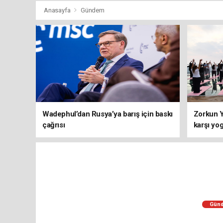
Anasayfa
Gündem
Wadephul’dan Rusya’ya barış için baskı
Zorkun Y
çağrısı
karşı yo
Gün