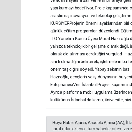
ve ticari hayatına dair verilerin bir araya geti
yapı kurmayı hedefliyor. Proje kapsamında ol
araştırma, inovasyon ve teknoloji geliştirm
KURSİYERProjenin önemli ayaklarından biri ola
günlük eğitim programları düzenlendi. Eğitim
İTO Yönetim Kurulu Üyesi Murat Hazıroğlu d
yalnızca teknolojik bir gelişme olarak değil
olarak ele alınması gerektiğini vurguladı. Ha
sınırlı olmadığını belirterek, işletmelerin bu 
önem taşıdığını söyledi. Yapay zekanın bazı 
Hazıroğlu, gençlerin ve iş dünyasının bu yeni
kütüphanesiVeri İstanbul Projesi kapsamınd
Ayrıca platforma mobil uygulama üzerinden e
kültürünün İstanbul’da kamu, üniversite, siv
Hibya Haber Ajansı, Anadolu Ajansı (AA), İhl
tarafından eklenen tüm haberler, sitemizin 