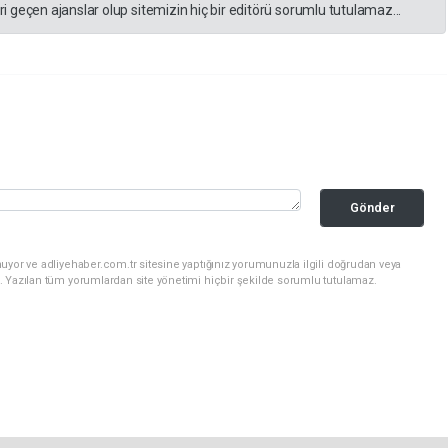
 geçen ajanslar olup sitemizin hiç bir editörü sorumlu tutulamaz...
Gönder
uyor ve adliyehaber.com.tr sitesine yaptığınız yorumunuzla ilgili doğrudan veya
. Yazılan tüm yorumlardan site yönetimi hiçbir şekilde sorumlu tutulamaz.