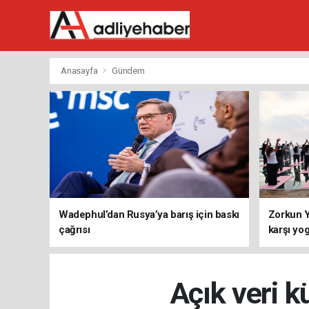
Anasayfa
Gündem
Wadephul’dan Rusya’ya barış için baskı
Zorkun Y
çağrısı
karşı yo
Açık veri k