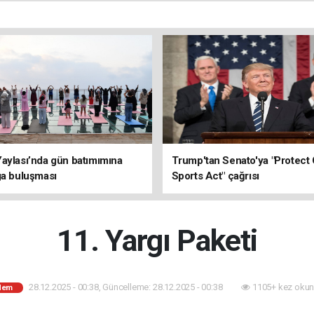
aylası’nda gün batımımına
Trump'tan Senato'ya "Protect 
ga buluşması
Sports Act" çağrısı
11. Yargı Paketi
28.12.2025 - 00:38, Güncelleme: 28.12.2025 - 00:38
1105+ kez okun
dem