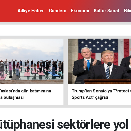
Adliye Haber
Gündem
Ekonomi
Kültür Sanat
Bil
aylası’nda gün batımımına
Trump'tan Senato'ya "Protect 
ga buluşması
Sports Act" çağrısı
ütüphanesi sektörlere yo