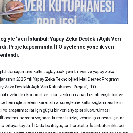
eğiyle ‘Veri İstanbul: Yapay Zeka Destekli Açık Veri
rdi. Proje kapsamında İTO üyelerine yönelik veri
zenlendi.
dijital dönüşümüne katkı sağlayacak yeni bir veri ve yapay zeka
Ajansı’nın 2025 Yılı Yapay Zeka Teknolojileri Mali Destek Programı
y Zeka Destekli Açık Veri Kütüphanesi Projesi’, İTO
l özelinde ekonomik ve ticari verilerin daha düzenli, erişilebilir ve
ylece hem işletmelerin karar alma süreçlerine katkı sağlanması hem
i ve araştırmacılar için güçlü bir veri altyapısı oluşturulması
demi sonrası yaşanan küresel krizler, verinin iş dünyası için ne
ha ortaya koydu. İTO da bu ihtiyaçtan hareketle, İstanbul’un iktisadi