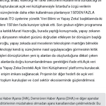
rileceği, analiz edileceği ve farklı sektörlerin kullanımına sunulacağı bir
uşturulacak açık veri kütüphanesiyle İstanbul’a özgü verilerin
e süreçlerinde daha etkin kullanılması planlanıyor.150’DEN FAZLA
rak İTO üyelerine yönelik ‘Veri Bilimi ve Yapay Zeka’ başlıklarında iki
lere 150’den fazla kursiyer iştirak etti. Son grubun eğitim programına
a katıldı.Murat Hazıroğlu, burada yaptığı konuşmada, yapay zekanın
, iş dünyasının rekabet gücünü doğrudan etkileyen bir dönüşüm başlığı
zıroğlu, yapay zekada asıl meselenin teknolojinin mantığını bilmekle
teknolojiyi kendi iş süreçlerine nasıl uygulayacağını görmesinin kritik
işleri dönüştürürken yeni iş alanları da oluşturduğuna dikkat çeken
 alanlarda doğru konumlandırılması gerektiğini ifade etti.Açık veri
a ‘Yapay Zeka Destekli Açık Veri Kütüphanesi’ platformu kurulacak.
rişim imkanı sağlanacak. Projenin bir diğer hedefi de açık veri
il toplum kuruluşları ve özel sektör ekosiseminde güçlendirilmesi.
as Haber Ajansı (İHA), Demirören Haber Ajansı (DHA) ve diğer ajanslar
editörlerinin müdahalesi olmadan ajans kanallarından çekilmektedir. Bu