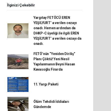
İlginizi Çekebilir
Yargıtay FETÖCÜ EREN
YEŞİLYURT’ a verilen cezayı
onadı. Hemen ardından da
DHKP-C üyeliği ile ilgili EREN
YEŞİLYURT’ a verilen cezayı da
onadı.
FETÖ’nün “Yeniden Diriliş”
Planı Çöktü! Yeni Nesil
Yapılanmanın Beyni Hasan
Kavasoğlu Firarda
11. Yargı Paketi
Ölüm Tehdidi İddiaları
Gündemde