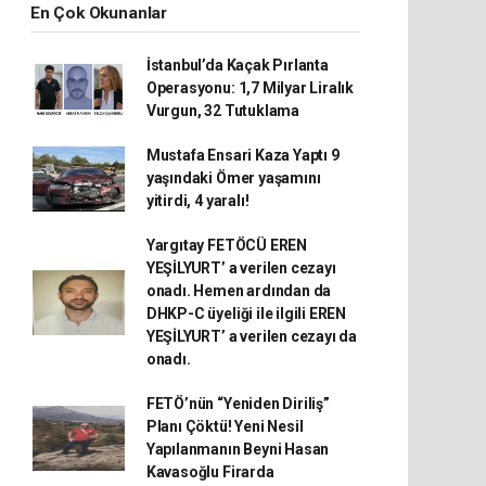
En Çok Okunanlar
İstanbul’da Kaçak Pırlanta
Operasyonu: 1,7 Milyar Liralık
Vurgun, 32 Tutuklama
Mustafa Ensari Kaza Yaptı 9
yaşındaki Ömer yaşamını
yitirdi, 4 yaralı!
Yargıtay FETÖCÜ EREN
YEŞİLYURT’ a verilen cezayı
onadı. Hemen ardından da
DHKP-C üyeliği ile ilgili EREN
YEŞİLYURT’ a verilen cezayı da
onadı.
FETÖ’nün “Yeniden Diriliş”
Planı Çöktü! Yeni Nesil
Yapılanmanın Beyni Hasan
Kavasoğlu Firarda