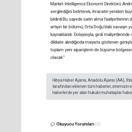
Market Intelligence Ekonomi Direktörü And
sergilediğini belirterek, ihracatın yeniden bü
bildirdi.Bu sayede satın alma faaliyetlerinin
artışın bir bölümü, Orta Doğu’daki savaşın 
kaynaklandı. Dolayısıyla, girdi maliyetlerinde
dikkate alındığında mayısta gözlenen genişle
toplam yeni siparişlerin de büyüme bölgesin
olacak.”
Hibya Haber Ajansı, Anadolu Ajansı (AA), İhl
tarafından eklenen tüm haberler, sitemizin 
haberlerde yer alan hukuki muhataplar haberi
Okuyucu Yorumları
(0)