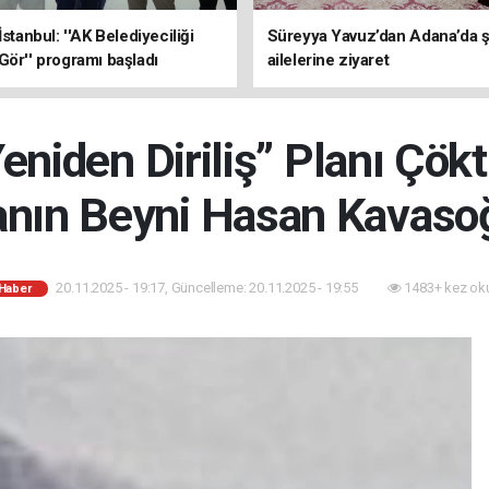
İstanbul: ''AK Belediyeciliği
Süreyya Yavuz’dan Adana’da ş
Gör'' programı başladı
ailelerine ziyaret
niden Diriliş” Planı Çökt
nın Beyni Hasan Kavasoğ
20.11.2025 - 19:17, Güncelleme: 20.11.2025 - 19:55
1483+ kez ok
 Haber