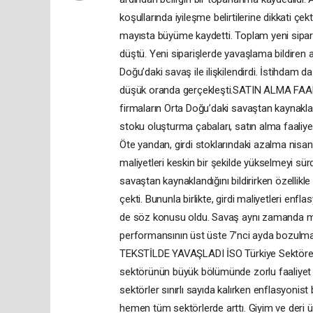
koşullarında iyileşme belirtilerine dikkati çe
mayısta büyüme kaydetti. Toplam yeni sipari
düştü. Yeni siparişlerde yavaşlama bildiren ank
Doğu’daki savaş ile ilişkilendirdi. İstihda
düşük oranda gerçekleşti.SATIN ALMA FAA
firmaların Orta Doğu’daki savaştan kaynaklan
stoku oluşturma çabaları, satın alma faaliyetl
Öte yandan, girdi stoklarındaki azalma nisana
maliyetleri keskin bir şekilde yükselmeyi sü
savaştan kaynaklandığını bildirirken özellikle 
çekti. Bununla birlikte, girdi maliyetleri enfla
de söz konusu oldu. Savaş aynı zamanda ma
performansının üst üste 7’nci ayda bozul
TEKSTİLDE YAVAŞLADI İSO Türkiye Sektörel PM
sektörünün büyük bölümünde zorlu faaliyet ko
sektörler sınırlı sayıda kalırken enflasyonis
hemen tüm sektörlerde arttı. Giyim ve deri ü