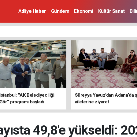
Adliye Haber
Gündem
Ekonomi
Kültür Sanat
Bil
İstanbul: ''AK Belediyeciliği
Süreyya Yavuz’dan Adana’da ş
Gör'' programı başladı
ailelerine ziyaret
yısta 49,8'e yükseldi: 20