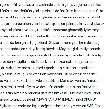
a göre hafif ivme kazandı.Üretimde en belirgin yavaşlama ise tekstil
 ürünleri sektörünün yeni siparişleri de üst üste ikinci kez arttı. Gıda
etimde olduğu gibi, yeni siparişlerde de en keskin yavaşlama tekstil
 seyrini sürdürürken yeni ihracat siparişleri yalnızca kimyasal, plastik
.Kimyasal, plastik ve kauçuk sektörü ihracatta gösterdiği iyileşmeye
şmaya devam etti.Girdi maliyetleri enflasyonu 4 yılı aşkın sürenin en
arında da belirgin artış gözlendi. Sektörde hem girdi hem de satış
i arasındaki en hızlı yükselişi kaydetti.Mayısta girdi maliyetlerinde
 ve deri ürünlerinde gerçekleşti. Nihai ürün fiyatlarında en ılımlı artışın
ara ve deniz taşıtları oldu.Tedarik zinciri aksamaları mayısta da
ldı. Makine ve metal ürünleri dışında tüm sektörlerde teslimat
al, plastik ve kauçuk sektöründe kaydedildi. Bu sektörün tedarikçi
yana en yüksek düzeyde gerçekleşti.Mayıs ayı verileri, firmaların
ı sinyaller verdi. Giyim ve deri ürünlerinde satın alma faaliyetleri
da satın alma hacmindeki daralma hız kesti. Bununla birlikte, girdi
ürünleri sektöründe gözlendi.“MAYISTA TÜRK İMALAT SEKTÖRÜNÜN
amada endekse ilişkin değerlendirmesine yer verilen S&P Global