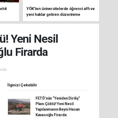
ehit
YÖK’ten üniversitelerde öğrenci affı ve
yeni haklar getiren düzenleme
ü! Yeni Nesil
lu Firarda
undu.
İlginizi Çekebilir
FETÖ’nün “Yeniden Diriliş”
Planı Çöktü! Yeni Nesil
Yapılanmanın Beyni Hasan
Kavasoğlu Firarda