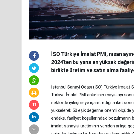
İSO Türkiye İmalat PMI, nisan ayın
2024'ten bu yana en yüksek değerin
birlikte üretim ve satın alma faaliy
İstanbul Sanayi Odası (İSO) Türkiye İmalat S
Türkiye İmalat PMI anketinin mayıs ayı sonuç
sektörde iyileşmeye işaret ettiği anket son
yükselerek 50 eşik değerine önemli ölçüde 
endeks, faaliyet koşullarındaki bozulmanın be
imalat sanayisi üretiminin yeniden artışa g
ardından belirgin bir toparlanma kaydedildi. An