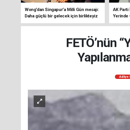
Wong’dan Singapur’a Milli Gün mesajı:
AK Parti 
Daha güçlü bir gelecek için birlikteyiz
Yerinde 
FETÖ’nün “Ye
Yapılanma
Adliye