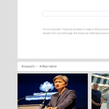
Yorum yazarak Topluluk Kuralları’nı kabul etmiş bulun
dolaylı tüm sorumluluğu tek başınıza üstleniyorsunuz
Anasayfa
Adliye Haber