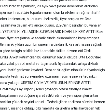
kti.Yeni ihracat siparişleri, 20 aylık yavaşlama döneminin ardından
şler ise ihracattaki toparlanmanın olumlu etkilerine rağmen hafif
et katılımcıları, bu durumu belirsizlik, fiyat artışları ve Orta
m da azalmaya devam etti ancak düşüş, 2026’nın başından bu yana en
LİYETLERİ İKİ YILI AŞKIN SÜRENİN ARDINDAN İLK KEZ ARTTI Bazı
an fiyat artışlarına ve tedarik zinciri aksamalarına karşı emniyet
erinin iki yıldan uzun bir sürenin ardından ilk kez artmasını sağladı.
 göre belirgin şekilde hız kesmekle birlikte devam etti.Girdi
rdürdü. Anket katılımcıları bu durumun büyük ölçüde Orta Doğu’daki
akaryakıt, petrol, metal ve taşımacılık fiyatlarındaki artışa dikkati
syonu hafif gerileme kaydetti. Benzer bir eğilim nihai ürün fiyatları için
yısta teslimat sürelerindeki uzamanın sürmesine ve tedarikçi
masına yol açtı. ÜRETİM GİYİM VE DERİ ÜRÜNLERİNDE ARTTI,
I mayıs ayı raporu, ikinci çeyreğin ortası itibarıyla imalat
şullarının sürdüğüne işaret etti.Üretim ve yeni siparişleri artan
t baskılar yüksek seyrini korudu. Tedarikçilerin teslimat süreleri hemen
rünleri, nisanda olduğu gibi mayısta da üretim artışı kaydeden tek