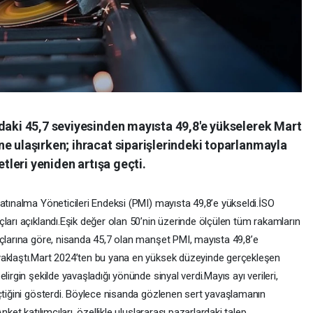
daki 45,7 seviyesinden mayısta 49,8'e yükselerek Mart
e ulaşırken; ihracat siparişlerindeki toparlanmayla
etleri yeniden artışa geçti.
atınalma Yöneticileri Endeksi (PMI) mayısta 49,8’e yükseldi.İSO
ları açıklandı.Eşik değer olan 50’nin üzerinde ölçülen tüm rakamların
uçlarına göre, nisanda 45,7 olan manşet PMI, mayısta 49,8’e
yaklaştı.Mart 2024’ten bu yana en yüksek düzeyinde gerçekleşen
lirgin şekilde yavaşladığı yönünde sinyal verdi.Mayıs ayı verileri,
eçtiğini gösterdi. Böylece nisanda gözlenen sert yavaşlamanın
ket katılımcıları, özellikle uluslararası pazarlardaki talep