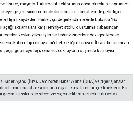
rew Harker, mayısta Türk imalat sektörünün daha olumlu bir görünüm
yümeye geçmesinin üretimde ılımlı bir artışı beraberinde getirdiğini
 de arttığını kaydeden Harker, şu değerlendirmelerde bulundu:“Bu
yol açtığı aksamalara karşı emniyet stoku oluşturma çabasından
 süregelen keskin yükselişler ve tedarik zincirlerindeki gecikmeler
menin kalıcı olup olmayacağı belirsizliğini koruyor. İhracatın ardından
e geçip geçmeyeceği, önümüzdeki ayların seyrinde belirleyici
as Haber Ajansı (İHA), Demirören Haber Ajansı (DHA) ve diğer ajanslar
editörlerinin müdahalesi olmadan ajans kanallarından çekilmektedir. Bu
 geçen ajanslar olup sitemizin hiç bir editörü sorumlu tutulamaz...