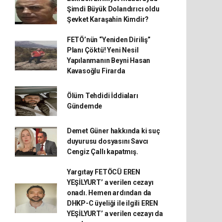
Şimdi Büyük Dolandırıcı oldu
Şevket Karaşahin Kimdir?
FETÖ’nün “Yeniden Diriliş”
Planı Çöktü! Yeni Nesil
Yapılanmanın Beyni Hasan
Kavasoğlu Firarda
Ölüm Tehdidi İddiaları
Gündemde
Demet Güner hakkında ki suç
duyurusu dosyasını Savcı
Cengiz Çallı kapatmış.
Yargıtay FETÖCÜ EREN
YEŞİLYURT’ a verilen cezayı
onadı. Hemen ardından da
DHKP-C üyeliği ile ilgili EREN
YEŞİLYURT’ a verilen cezayı da