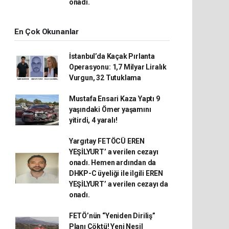
onadı.
En Çok Okunanlar
İstanbul’da Kaçak Pırlanta
Operasyonu: 1,7 Milyar Liralık
Vurgun, 32 Tutuklama
Mustafa Ensari Kaza Yaptı 9
yaşındaki Ömer yaşamını
yitirdi, 4 yaralı!
Yargıtay FETÖCÜ EREN
YEŞİLYURT’ a verilen cezayı
onadı. Hemen ardından da
DHKP-C üyeliği ile ilgili EREN
YEŞİLYURT’ a verilen cezayı da
onadı.
FETÖ’nün “Yeniden Diriliş”
Planı Çöktü! Yeni Nesil