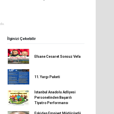
du.
İlginizi Çekebilir
Efsane Cesaret Sonsuz Vefa
11. Yargı Paketi
İstanbul Anadolu Adliyesi
Personelinden Başarılı
Tiyatro Performansı
Eskiden Emniyet Müdürüydü