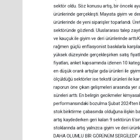
sektör oldu. Söz konusu artış, bir önceki ay
ürünlerinde gerçekleşti. Mayısta giyim ve deri
ürünlerinde de yeni siparişler toparlandı. Ür
sektöründe gözlendi. Uluslararası talep zayıf
ve kauçuk ile giyim ve deri ürünlerinde arttı
rağmen güçlü enflasyonist baskılarla karşıla
yüksek düzeyinde gerçekleşirken satış fiyatl
fiyatları, anket kapsamında izlenen 10 kategor
en düşük oranlı artışlar gıda ürünleri ile giyim
ölçüldüğü sektörler ise tekstil ürünleri ile k
raporun öne çıkan gelişmeleri arasında yer a
süreleri arttı. En belirgin gecikmeler kimyas
performansındaki bozulma Şubat 2024’ten bu 
stok biriktirme çabasında olduğuna ilişkin baz
artış kaydederken geri kalan 9 sektörün 6’sın
stoklarında artış yalnızca giyim ve deri 
DAHA OLUMLU BİR GÖRÜNÜM SERGİLEDİ” Açıkl