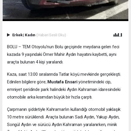
Erkek
|
Kadın
(Haberi Sesli Oku)
BOLU – TEM Otoyolu’nun Bolu geçişinde meydana gelen feci
kazada 9 yaşındaki Ömer Mahir Aydın hayatını kaybetti, aynı
araçta bulunan 4 kişi yaralandı.
Kaza, saat 13.00 sıralarında Tatlar köyü mevkiinde gerçekleşti.
Edinilen bilgilere göre;
Mustafa Ensari
yönetimindeki cip,
emniyet şeridinde park halindeki Aydın Kahraman idaresindeki
otomobile arka kısımdan büyük bir hızla çarptı.
Çarpmanın şiddetiyle Kahraman’ın kullandığı otomobil yaklaşık
10 metre sürüklendi. Araçta bulunan Sadi Aydın, Yakup Aydın,
Songül Aydın ve sürücü Aydın Kahraman yaralanırken, minik