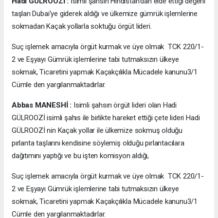
Hadi GÜLROOZİ :
İsimli şahsın Hindistan'dan elde ettiği değerli
taşları Dubai'ye giderek aldığı ve ülkemize gümrük işlemlerine
sokmadan Kaçak yollarla soktuğu örgüt lideri.
Suç işlemek amacıyla örgüt kurmak ve üye olmak TCK 220/1-
2 ve Eşyayı Gümrük işlemlerine tabi tutmaksızın ülkeye
sokmak, Ticaretini yapmak Kaçakçılıkla Mücadele kanunu3/1
Cümle den yargılanmaktadırlar.
Abbas MANESHİ :
Isimli şahsın örgüt lideri olan Hadi
GÜLROOZİ isimli şahıs ile birlikte hareket ettiği çete lideri Hadi
GÜLROOZİ nin Kaçak yollar ile ülkemize sokmuş olduğu
pırlanta taşlarını kendisine söylemiş olduğu pırlantacılara
dağıtımını yaptığı ve bu işten komisyon aldığı,
Suç işlemek amacıyla örgüt kurmak ve üye olmak TCK 220/1-
2 ve Eşyayı Gümrük işlemlerine tabi tutmaksızın ülkeye
sokmak, Ticaretini yapmak Kaçakçılıkla Mücadele kanunu3/1
Cümle den yargılanmaktadırlar.