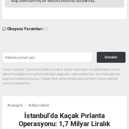
olup sitemizin hiç bir editörü sorumlu tutulamaz...
Okuyucu Yorumları
(0)
Gönder
Yorum yazarak Topluluk Kuralları’nı kabul etmiş bulunuyor ve adliyehaber.com.tr
sitesine yaptığınız yorumunuzla ilgili doğrudan veya dolaylı tüm sorumluluğu tek
başınıza üstleniyorsunuz. Yazılan tüm yorumlardan site yönetimi hiçbir şekilde
sorumlu tutulamaz.
Anasayfa
Adliye Haber
İstanbul’da Kaçak Pırlanta
Operasyonu: 1,7 Milyar Liralık