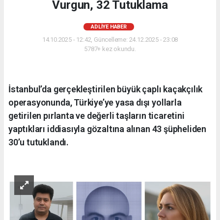
Vurgun, 32 Tutuklama
ADLIYE HABER
14.10.2025 - 12:42, Güncelleme: 24.12.2025 - 23:08
5787+ kez okundu.
İstanbul’da gerçekleştirilen büyük çaplı kaçakçılık
operasyonunda, Türkiye’ye yasa dışı yollarla
getirilen pırlanta ve değerli taşların ticaretini
yaptıkları iddiasıyla gözaltına alınan 43 şüpheliden
30’u tutuklandı.