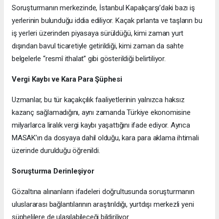
Soruşturmanın merkezinde, İstanbul Kapalıçarşı’daki bazı iş
yerlerinin bulunduğu iddia ediliyor. Kaçak pırlanta ve taşların bu
iş yerleri üzerinden piyasaya sürüldüğü, kimi zaman yurt
dışından bavul ticaretiyle getirildiği, kimi zaman da sahte
belgelerle “resmî ithalat” gibi gösterildiği belirtiliyor.
Vergi Kaybı ve Kara Para Şüphesi
Uzmanlar, bu tür kaçakçılık faaliyetlerinin yalnızca haksız
kazanç sağlamadığını, aynı zamanda Türkiye ekonomisine
milyarlarca liralık vergi kaybı yaşattığını ifade ediyor. Ayrıca
MASAK’ın da dosyaya dahil olduğu, kara para aklama ihtimali
üzerinde durulduğu öğrenildi.
Soruşturma Derinleşiyor
Gözaltına alınanların ifadeleri doğrultusunda soruşturmanın
uluslararası bağlantılarının araştırıldığı, yurtdışı merkezli yeni
şüphelilere de ulaşılabileceği bildiriliyor.