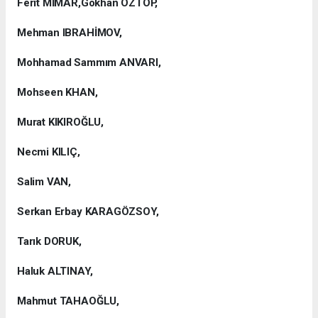
Ferit MİMAR,Gökhan ÖZTOP,
Mehman IBRAHİMOV,
Mohhamad Sammım ANVARI,
Mohseen KHAN,
Murat KIKIROĞLU,
Necmi KILIÇ,
Salim VAN,
Serkan Erbay KARAGÖZSOY,
Tarık DORUK,
Haluk ALTINAY,
Mahmut TAHAOĞLU,