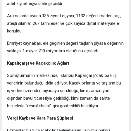
adet ziynet eşyası ele geçirildi.
Aramalarda ayrıca 135 ziynet eşyası, 1132 değerli maden taşı,
ateşli silahlar, 267 tarihi eser ve çok sayıda dijital materyale el
konuldu.
Emniyet kaynakları, ele geçirilen değerli taşların piyasa değerinin
yaklaşık 1 milyar 700 milyon lira olduğunu açıkladı.
Kapalıçarşı ve Kaçakçılık Ağları
Soruşturmanın merkezinde, İstanbul Kapalıçarşı’daki bazı iş
yerlerinin bulunduğu iddia ediliyor. Kaçak pırlanta ve taşların bu
iş yerleri üzerinden piyasaya sürüldüğü, kimi zaman yurt
dışından bavul ticaretiyle getirildiği, kimi zaman da sahte
belgelerle “resmî ithalat” gibi gösterildiği belirtiliyor.
Vergi Kaybı ve Kara Para Şüphesi
Uzmanlar, bu tür kaçakçılık faaliyetlerinin yalnızca haksız