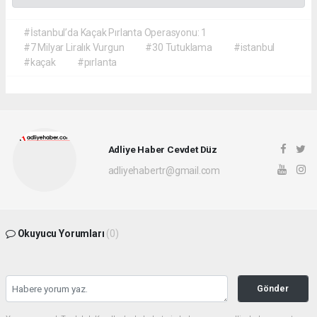
#İstanbul’da Kaçak Pırlanta Operasyonu: 1
#7 Milyar Liralık Vurgun
#30 Tutuklama
#istanbul
#kaçak
#pırlanta
Adliye Haber Cevdet Düz
adliyehabertr@gmail.com
Okuyucu Yorumları
(0)
Gönder