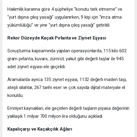
Hakimlik kararına göre 4 şüpheliye “konutu terk etmeme” ve
“yurt dışına çıkış yasağı” uygulanırken, 9 kişi için “imza atma
yükümlülüğü” ve yine “yurt dışına çıkış yasağı” getirildi.
Rekor Düzeyde Kaçak Pırlanta ve Ziynet Eşyası
Soruşturma kapsamında yapılan operasyonlarda, 115 kilo 602
gram pırlanta, kuvars, zümrüt, yakut gibi değerli taşlar ile 945
adet ziynet eşyası ele geçirildi.
Aramalarda ayrıca 135 ziynet eşyası, 1132 değerli maden taşı,
ateşli silahlar, 267 tarihi eser ve çok sayıda dijital materyale el
konuldu.
Emniyet kaynakları, ele geçirilen değerli taşların piyasa değerinin
yaklaşık 1 milyar 700 milyon lira olduğunu açıkladı.
Kapalıçarşı ve Kaçakçılık Ağları