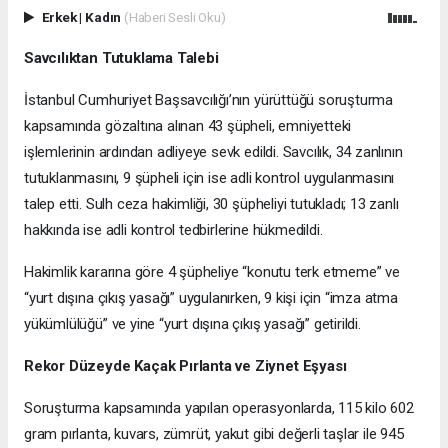
Erkek
|
Kadın
(Haberi Sesli Oku)
Savcılıktan Tutuklama Talebi
İstanbul Cumhuriyet Başsavcılığı’nın yürüttüğü soruşturma
kapsamında gözaltına alınan 43 şüpheli, emniyetteki
işlemlerinin ardından adliyeye sevk edildi. Savcılık, 34 zanlının
tutuklanmasını, 9 şüpheli için ise adli kontrol uygulanmasını
talep etti. Sulh ceza hakimliği, 30 şüpheliyi tutukladı; 13 zanlı
hakkında ise adli kontrol tedbirlerine hükmedildi.
Hakimlik kararına göre 4 şüpheliye “konutu terk etmeme” ve
“yurt dışına çıkış yasağı” uygulanırken, 9 kişi için “imza atma
yükümlülüğü” ve yine “yurt dışına çıkış yasağı” getirildi.
Rekor Düzeyde Kaçak Pırlanta ve Ziynet Eşyası
Soruşturma kapsamında yapılan operasyonlarda, 115 kilo 602
gram pırlanta, kuvars, zümrüt, yakut gibi değerli taşlar ile 945