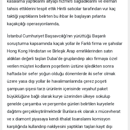
kasalama yaptıklarını altyapı hizmeti sağladıklarını ve eleman
tahsis ettiklerini tespit ettik Hintli satıcılar tarafından vur kaç
taktiği yaptıklarını belirten bu ihbar ile başlayan pırlanta
kaçakçılığı operasyonlarında,
İstanbul Cumhuriyet Başsavcılığı’nın yürüttüğü Başarılı
soruşturma kapsamında kaçak yollar ile Farklı firma ve şahıslar
Hong Kong Hindistan ve Birleşik Arap emirliklerinden satın
aldıkları değerli taşları Dubai'de gruplandırıp alıcı firmaya özel
verilen müşteri kodlarını poşetlerin üstüne işledikten sonra
haftada bir sefer yoğun olduğu dönemlerde iki sefer olmak
üzere yasa dışı yollar ile havalimanlarında çerez poşeti
şampuan şişesi tarzı ürünlerin içerisinde veyahut paket
büyüklüğüne bağlı olarak kurye üzerinden ülkeye sokulup
genelde çarşamba ve perşembe günleri belirtilen kuryelerle
dağıtımı gerçekleştirilmektedir Bunlara ek olarak x mücevherat
ve x diamont piyasaya kendi ithalat lisanslarını komisyon
karşılığında kullandırıp nakliyesini yaptıkları taşları kayıt dışı