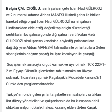
Belgin ÇALICIOĞLU:
isimli şahsın çete lideri Hadi GÜLROOZİ
ve 2 numaralı adama Abbas MANESHİ isimli şahıs ile birlikte
hareket ettiği örgüt lideri Hadi GÜLROOZİ isimli şahsın
Hindistan'dan elde ettiği değerli taşlar için düzenlettiği
sertifikaları bu şahısa gönderdiği şahsın sertifikaları Hadi
GÜLROOZİ simli şansın kendisine söylediği pırlantacılara
dağıttığı yine Abbas MANESHİ talimatları ile pırlantacılara Gelen
siparişlerinin dağıtım yaptığı bu işte komisyon ile çalıştığı
Suç işlemek amacıyla örgüt kurmak ve üye olmak TCK 220/1-
2 ve Eşyayı Gümrük işlemlerine tabi tutmaksızın ülkeye
sokmak, Ticaretini yapmak Kaçakçılıkla Mücadele kanunu3/1
Cümle den yargılanmaktadırlar.
Türkiye'nin önde gelen pırlanta şirketlerinin sahipleri, ortakları,
üst düzey yöneticileri ve çalışanlarının da bu kumpasa dahil
oldukları milyon dolarlık haksız kazanç elde ettikleri Kaçak