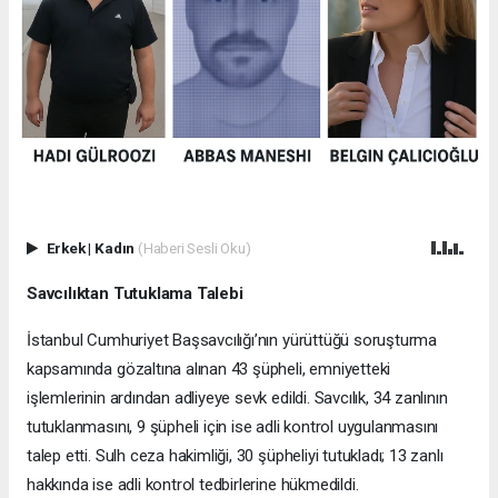
Erkek
|
Kadın
(Haberi Sesli Oku)
Savcılıktan Tutuklama Talebi
İstanbul Cumhuriyet Başsavcılığı’nın yürüttüğü soruşturma
kapsamında gözaltına alınan 43 şüpheli, emniyetteki
işlemlerinin ardından adliyeye sevk edildi. Savcılık, 34 zanlının
tutuklanmasını, 9 şüpheli için ise adli kontrol uygulanmasını
talep etti. Sulh ceza hakimliği, 30 şüpheliyi tutukladı; 13 zanlı
hakkında ise adli kontrol tedbirlerine hükmedildi.