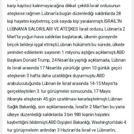
karşı kayıtsız kalınmayacağına dikkat çekildi.İsrail ordusunun
ateşkese rağmen Lübnan'a bugün düzenlediği saldırılarda 28
kişi hayatını kaybetmiş, çok sayıda kişi yaralanmıştı.İSRAİL'İN
LÜBNAN'A SALDIRILARI VE ATEŞKES İsrail ordusu, Lübnan'a 2
Mart'ta yoğun hava saldırıları başlatarak, ülkenin güneyinde
birçok beldeyi işgal etmişti.Lübnan hükümeti bu sürede, ülkede
yerinden edilenlerin sayısının 1 milyonu aştığını açıklamıştı.ABD
Başkanı Donald Trump, 24 Nisan'da yaptığı açıklamada, Lübnan
ile İsrail arasında 17 Nisan'da yürürlüğe giren 10 günlük geçici
ateşkesin 3 hafta daha uzatıldığını duyurmuştu.ABD
arabuluculuğunda Lübnan ile İsrail arasında 14-15 Mayıs'ta
gerçekleştirilen 3. tur görüşmeler sonucunda, 17 Mayıs
itibarıyla ateşkesin 45 gün uzatılması kararlaştırılmıştı.Lübnan
Sağlık Bakanlığı, son açıklamasında, İsrail'in 2 Mart'tan bu yana
ülkeye düzenlediği saldırılarda 3 bin 980 kişinin hayatını
kaybettiğini bildirmişti.ABD Dışişleri Bakanlığı, Washington'daki 4.
tur görüşmelerin ardından 3 Haziran'da İsrail ve Lübnan'ın,