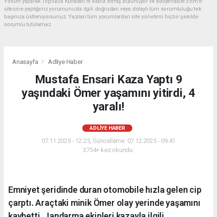
Yorum yazarak Topluluk Kuralları’nı kabul etmiş bulunuyor ve adliyehaber.com.tr
sitesine yaptığınız yorumunuzla ilgili doğrudan veya dolaylı tüm sorumluluğu tek
başınıza üstleniyorsunuz. Yazılan tüm yorumlardan site yönetimi hiçbir şekilde
sorumlu tutulamaz.
Anasayfa
Adliye Haber
Mustafa Ensari Kaza Yaptı 9
yaşındaki Ömer yaşamını yitirdi, 4
yaralı!
ADLIYE HABER
07.11.2025 - 12:25, Güncelleme: 07.12.2025 - 09:41
3754+ kez okundu.
Emniyet şeridinde duran otomobile hızla gelen cip
çarptı. Araçtaki minik Ömer olay yerinde yaşamını
kaybetti. Jandarma ekipleri kazayla ilgili