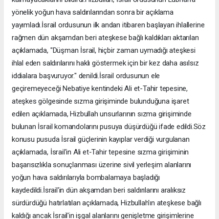
yönelik yoğun hava saldırılarından sonra bir açıklama
yayımladı.İsrail ordusunun ilk andan itibaren başlayan ihlallerine
rağmen dün akşamdan beri ateşkese bağlı kaldıkları aktarılan
açıklamada, "Düşman İsrail, hiçbir zaman uymadığı ateşkesi
ihlal eden saldırılarını haklı göstermek için bir kez daha asılsız
iddialara başvuruyor." denildi.İsrail ordusunun ele
geçiremeyeceği Nebatiye kentindeki Ali et-Tahir tepesine,
ateşkes gölgesinde sızma girişiminde bulunduğuna işaret
edilen açıklamada, Hizbullah unsurlarının sızma girişiminde
bulunan İsrail komandolarını pusuya düşürdüğü ifade edildi.Söz
konusu pusuda İsrail güçlerinin kayıplar verdiği vurgulanan
açıklamada, İsrail'in Ali et-Tahir tepesine sızma girişiminin
başarısızlıkla sonuçlanması üzerine sivil yerleşim alanlarını
yoğun hava saldırılarıyla bombalamaya başladığı
kaydedildi.İsrail'in dün akşamdan beri saldırılarını aralıksız
sürdürdüğü hatırlatılan açıklamada, Hizbullah'ın ateşkese bağlı
kaldığı ancak İsrail'in işgal alanlarını genişletme girişimlerine