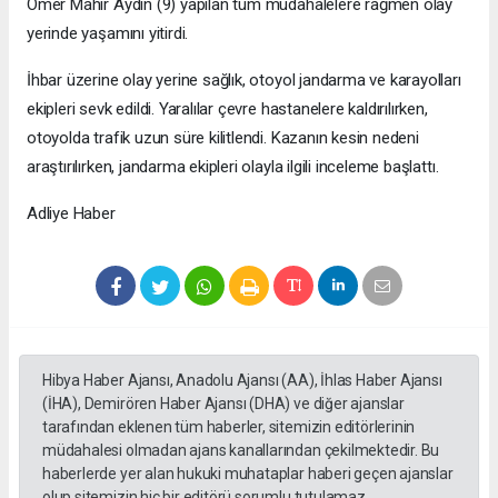
Ömer Mahir Aydın (9) yapılan tüm müdahalelere rağmen olay
yerinde yaşamını yitirdi.
İhbar üzerine olay yerine sağlık, otoyol jandarma ve karayolları
ekipleri sevk edildi. Yaralılar çevre hastanelere kaldırılırken,
otoyolda trafik uzun süre kilitlendi. Kazanın kesin nedeni
araştırılırken, jandarma ekipleri olayla ilgili inceleme başlattı.
Adliye Haber
Hibya Haber Ajansı, Anadolu Ajansı (AA), İhlas Haber Ajansı
(İHA), Demirören Haber Ajansı (DHA) ve diğer ajanslar
tarafından eklenen tüm haberler, sitemizin editörlerinin
müdahalesi olmadan ajans kanallarından çekilmektedir. Bu
haberlerde yer alan hukuki muhataplar haberi geçen ajanslar
olup sitemizin hiç bir editörü sorumlu tutulamaz...