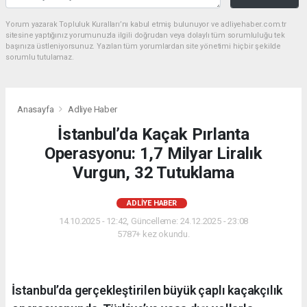
Yorum yazarak Topluluk Kuralları’nı kabul etmiş bulunuyor ve adliyehaber.com.tr
sitesine yaptığınız yorumunuzla ilgili doğrudan veya dolaylı tüm sorumluluğu tek
başınıza üstleniyorsunuz. Yazılan tüm yorumlardan site yönetimi hiçbir şekilde
sorumlu tutulamaz.
Anasayfa
Adliye Haber
İstanbul’da Kaçak Pırlanta
Operasyonu: 1,7 Milyar Liralık
Vurgun, 32 Tutuklama
ADLIYE HABER
14.10.2025 - 12:42, Güncelleme: 24.12.2025 - 23:08
5787+ kez okundu.
İstanbul’da gerçekleştirilen büyük çaplı kaçakçılık