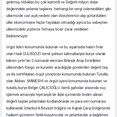
getirmiş oldukları bu çok kıymetli ve Değerli milyon dolar
değerindeki pırlanta taşlarını herhangi bir vergi ödemedikleri gibi
ülkemizde cari açık nedeni olan dövizlerimizi alıp götürdükleri
ülke ekonomisine hiçbir faydaları olmadığı ayrıca bu sebepten
ülkemizdeki yüzlerce firmaya ticari zarar verdikleri
Belirlenmiştir.
örgüt lideri konumunda bulunan ve bu aşamada halen firari
olan Hadi GÜLROOZİ Isimli şahısın talimatlarıyla kurye olarak
bilinen çete'nin 2 numaralı elemanı Birleşik Arap Emirlikleri
ülkesinden Kargo ve kuryeler aracılığıyla gönderilen değerli taş
ya da sertifikaları örgüt yöneticisi konumunda bulunan Tutuklu
olan Abbas MANESHİ ve örgüt üyesi konumunda bulunan ve
tutuklu kurye Belgin ÇALICIOĞLU Isimli şahıslar arasında suç
işlemek amacıyla hiyerarşik bir ilişki içerisinde teslim alınan
değerli taşları pırlantaları kodlandırarak ve para seri numarası
kullanarak İstanbul ili Beyazıt bölgesi ve Kapalı Çarşı bölgesinde
faaliyet gösteren farklı kuyumcular ve pırlantacılar a dağıtımını