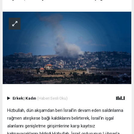
Erkek
|
Kadın
(Haberi Sesli Oku)
Hizbullah, dün akşamdan beri İsrail'in devam eden saldırılarına
rağmen ateşkese bağlı kaldıklarını belirterek, İsrail'in işgal
alanlarını genişletme girişimlerine karşı kayıtsız
kalmayacaklarını bildirdi.Hizbullah, İsrail ordusunun Lübnan'a