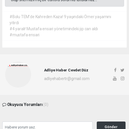
#Bolu TEM’de Kahreden Kaza! 9 yaşındaki Ömer yaşamını
yitirdi
#4 yaralı! Mustafa ensari yönetimindeki jip can aldı
#mustafa ensari
Adliye Haber Cevdet Düz
adliyehabertr@gmail.com
Okuyucu Yorumları
(0)
Gönder