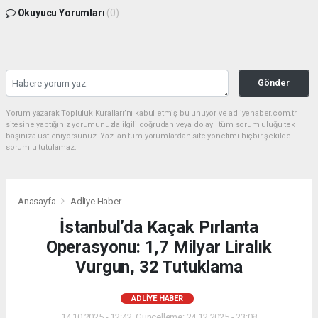
Okuyucu Yorumları
(0)
Gönder
Yorum yazarak Topluluk Kuralları’nı kabul etmiş bulunuyor ve adliyehaber.com.tr
sitesine yaptığınız yorumunuzla ilgili doğrudan veya dolaylı tüm sorumluluğu tek
başınıza üstleniyorsunuz. Yazılan tüm yorumlardan site yönetimi hiçbir şekilde
sorumlu tutulamaz.
Anasayfa
Adliye Haber
İstanbul’da Kaçak Pırlanta
Operasyonu: 1,7 Milyar Liralık
Vurgun, 32 Tutuklama
ADLIYE HABER
14.10.2025 - 12:42, Güncelleme: 24.12.2025 - 23:08