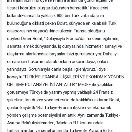
insanlarımızın Türkiye ile Fransa arasında gönül elçileri ve
ticaret köprüleri oluşturduğundan bahsettik." ifadelerini
kullandı.Fransa'da yaklaşık 800 bin Türk vatandaşının
bulunduğuna dikkati çeken Bolat, dünyada en kalabalık Türk
diasporasının yaşadığı ikinci ülkenin Fransa olduğunu
söyledi.Ömer Bolat, "Dolayısıyla Fransa'da Türklerin eğitimde,
sanatta, emek dünyasında, iş dünyasında, hizmetler, sanayi ve
ulaştırma alanlarındaki başarıları bizi gururlandırıyor. Daha iyi
olması için hükümet olarak onların arkasındayız, onların
yanındayız. Sorunlarıyla canla başla ilgileniyoruz." diye
konuştu."TÜRKİYE-FRANSA İLİŞKİLERİ VE EKONOMİK YÖNDEN
GELİŞME POTANSİYELİNİ ANLATTIK" MEDEF ile yaptıkları
görüşmeye Türkiye'de yatırım yapmış yaklaşık 24 Fransız
şirketinin üst düzey yöneticilerinin de katıldığını aktaran Bolat,
şunları kaydetti:"Biz Türkiye-Fransa ilişkileri ve ekonomik
yönden gelişme potansiyelini anlattık. Aynı zamanda Türkiye-
Avrupa Birliği ilişkilerinden, 'Made in EU' konusundaki
tartışmalardan ve genel anlamda Türkiye ile Avrupa Birliği