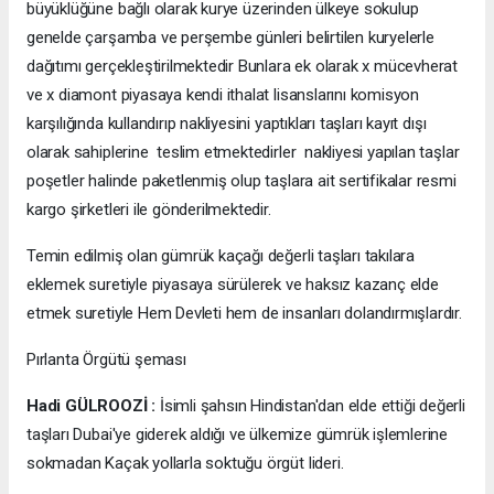
büyüklüğüne bağlı olarak kurye üzerinden ülkeye sokulup
genelde çarşamba ve perşembe günleri belirtilen kuryelerle
dağıtımı gerçekleştirilmektedir Bunlara ek olarak x mücevherat
ve x diamont piyasaya kendi ithalat lisanslarını komisyon
karşılığında kullandırıp nakliyesini yaptıkları taşları kayıt dışı
olarak sahiplerine teslim etmektedirler nakliyesi yapılan taşlar
poşetler halinde paketlenmiş olup taşlara ait sertifikalar resmi
kargo şirketleri ile gönderilmektedir.
Temin edilmiş olan gümrük kaçağı değerli taşları takılara
eklemek suretiyle piyasaya sürülerek ve haksız kazanç elde
etmek suretiyle Hem Devleti hem de insanları dolandırmışlardır.
Pırlanta Örgütü şeması
Hadi GÜLROOZİ :
İsimli şahsın Hindistan'dan elde ettiği değerli
taşları Dubai'ye giderek aldığı ve ülkemize gümrük işlemlerine
sokmadan Kaçak yollarla soktuğu örgüt lideri.