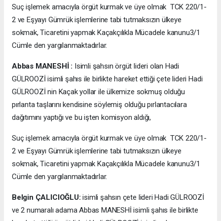
Suç işlemek amacıyla örgüt kurmak ve üye olmak TCK 220/1-
2 ve Eşyayı Gümrük işlemlerine tabi tutmaksızın ülkeye
sokmak, Ticaretini yapmak Kaçakçılıkla Mücadele kanunu3/1
Cümle den yargılanmaktadırlar.
Abbas MANESHİ :
Isimli şahsın örgüt lideri olan Hadi
GÜLROOZİ isimli şahıs ile birlikte hareket ettiği çete lideri Hadi
GÜLROOZİ nin Kaçak yollar ile ülkemize sokmuş olduğu
pırlanta taşlarını kendisine söylemiş olduğu pırlantacılara
dağıtımını yaptığı ve bu işten komisyon aldığı,
Suç işlemek amacıyla örgüt kurmak ve üye olmak TCK 220/1-
2 ve Eşyayı Gümrük işlemlerine tabi tutmaksızın ülkeye
sokmak, Ticaretini yapmak Kaçakçılıkla Mücadele kanunu3/1
Cümle den yargılanmaktadırlar.
Belgin ÇALICIOĞLU:
isimli şahsın çete lideri Hadi GÜLROOZİ
ve 2 numaralı adama Abbas MANESHİ isimli şahıs ile birlikte