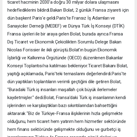
ticaret hacminin 2030'a doğru 30 milyar dolara ulaşmasını
hedeflediklerini bildirdi.Bakan Bolat, 2 günlük Fransa ziyareti için
dün başkent Paris'e geldi.Paris'te Fransız İş Adamları ve
Sanayiciler Derneği (MEDEF) ve Dünya Türk İş Konseyi (DTİK)
Fransa üyeleri ile bir araya gelen Bolat, burada ayrıca Fransa
Dış Ticaret ve Ekonomik Çekicilikten Sorumlu Delege Bakan
Nicolas Forissier ile ikili görüştü.Bolat'ın bugün Ekonomik
İşbirliği ve Kalkınma Örgütünde (OECD) düzenlenen Bakanlar
Konseyi Toplantısı'na katılması bekleniyor.Ticaret Bakanı Bolat,
yaptığı açıklamada, Paris’teki temaslarını değerlendirdi.Paris'te
dün yaptıkları toplantıların verimli geçtiğini dile getiren Bolat,
"Buradaki Türk iş insanları maşallah çok büyük ilerlemeler
kaydetmişler." dedi.Bolat, Fransa'daki Türk iş insanlarının kendi
işlerinden ve karşılaştıkları bazı sıkıntılarından bahsettiğini
aktararak "Biz de Türkiye-Fransa ilişkilerinin hızla gelişmekte
olduğunu, hem ticaret hem yatırım hem hizmetler sektöründe
hem finans sektöründe gelişmekte olduğunu ve gurbetçi iş