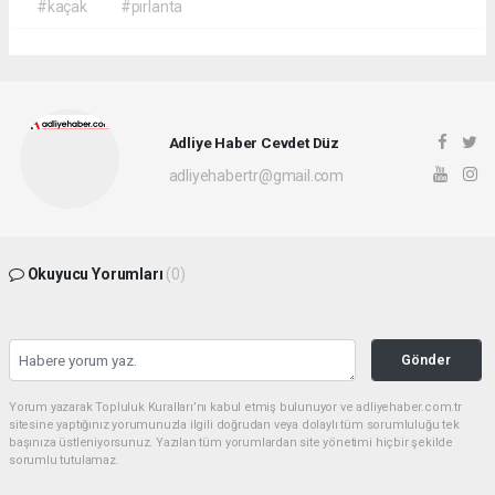
#kaçak
#pırlanta
Adliye Haber Cevdet Düz
adliyehabertr@gmail.com
Okuyucu Yorumları
(0)
Gönder
Yorum yazarak Topluluk Kuralları’nı kabul etmiş bulunuyor ve adliyehaber.com.tr
sitesine yaptığınız yorumunuzla ilgili doğrudan veya dolaylı tüm sorumluluğu tek
başınıza üstleniyorsunuz. Yazılan tüm yorumlardan site yönetimi hiçbir şekilde
sorumlu tutulamaz.