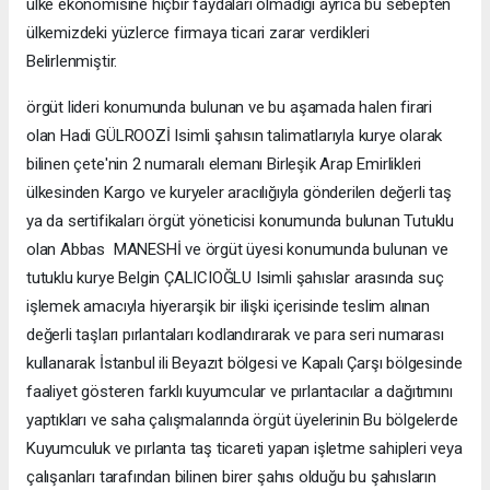
ülke ekonomisine hiçbir faydaları olmadığı ayrıca bu sebepten
ülkemizdeki yüzlerce firmaya ticari zarar verdikleri
Belirlenmiştir.
örgüt lideri konumunda bulunan ve bu aşamada halen firari
olan Hadi GÜLROOZİ Isimli şahısın talimatlarıyla kurye olarak
bilinen çete'nin 2 numaralı elemanı Birleşik Arap Emirlikleri
ülkesinden Kargo ve kuryeler aracılığıyla gönderilen değerli taş
ya da sertifikaları örgüt yöneticisi konumunda bulunan Tutuklu
olan Abbas MANESHİ ve örgüt üyesi konumunda bulunan ve
tutuklu kurye Belgin ÇALICIOĞLU Isimli şahıslar arasında suç
işlemek amacıyla hiyerarşik bir ilişki içerisinde teslim alınan
değerli taşları pırlantaları kodlandırarak ve para seri numarası
kullanarak İstanbul ili Beyazıt bölgesi ve Kapalı Çarşı bölgesinde
faaliyet gösteren farklı kuyumcular ve pırlantacılar a dağıtımını
yaptıkları ve saha çalışmalarında örgüt üyelerinin Bu bölgelerde
Kuyumculuk ve pırlanta taş ticareti yapan işletme sahipleri veya
çalışanları tarafından bilinen birer şahıs olduğu bu şahısların