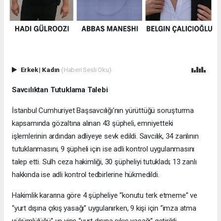
Erkek
|
Kadın
(Haberi Sesli Oku)
Savcılıktan Tutuklama Talebi
İstanbul Cumhuriyet Başsavcılığı’nın yürüttüğü soruşturma
kapsamında gözaltına alınan 43 şüpheli, emniyetteki
işlemlerinin ardından adliyeye sevk edildi. Savcılık, 34 zanlının
tutuklanmasını, 9 şüpheli için ise adli kontrol uygulanmasını
talep etti. Sulh ceza hakimliği, 30 şüpheliyi tutukladı; 13 zanlı
hakkında ise adli kontrol tedbirlerine hükmedildi.
Hakimlik kararına göre 4 şüpheliye “konutu terk etmeme” ve
“yurt dışına çıkış yasağı” uygulanırken, 9 kişi için “imza atma