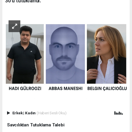
30’u tutuklandı.
Erkek
|
Kadın
(Haberi Sesli Oku)
Savcılıktan Tutuklama Talebi