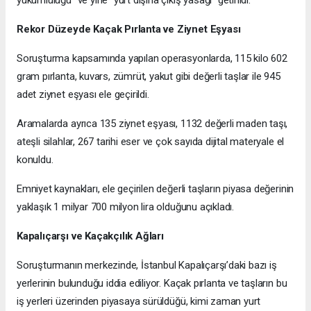
yükümlülüğü” ve yine “yurt dışına çıkış yasağı” getirildi.
Rekor Düzeyde Kaçak Pırlanta ve Ziynet Eşyası
Soruşturma kapsamında yapılan operasyonlarda, 115 kilo 602
gram pırlanta, kuvars, zümrüt, yakut gibi değerli taşlar ile 945
adet ziynet eşyası ele geçirildi.
Aramalarda ayrıca 135 ziynet eşyası, 1132 değerli maden taşı,
ateşli silahlar, 267 tarihi eser ve çok sayıda dijital materyale el
konuldu.
Emniyet kaynakları, ele geçirilen değerli taşların piyasa değerinin
yaklaşık 1 milyar 700 milyon lira olduğunu açıkladı.
Kapalıçarşı ve Kaçakçılık Ağları
Soruşturmanın merkezinde, İstanbul Kapalıçarşı’daki bazı iş
yerlerinin bulunduğu iddia ediliyor. Kaçak pırlanta ve taşların bu
iş yerleri üzerinden piyasaya sürüldüğü, kimi zaman yurt