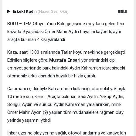
Erkek
|
Kadın
(Haberi Sesli Oku)
BOLU – TEM Otoyolu’nun Bolu geçişinde meydana gelen feci
kazada 9 yaşındaki Ömer Mahir Aydın hayatını kaybetti, aynı
araçta bulunan 4 kişi yaralandı.
Kaza, saat 13.00 sıralarında Tatlar köyü mevkiinde gerçekleşti.
Edinilen bilgilere göre;
Mustafa Ensari
yönetimindeki cip,
emniyet şeridinde park halindeki Aydın Kahraman idaresindeki
otomobile arka kısımdan büyük bir hızla çarptı.
Çarpmanın şiddetiyle Kahraman’ın kullandığı otomobil yaklaşık
10 metre sürüklendi. Araçta bulunan Sadi Aydın, Yakup Aydın,
Songül Aydın ve sürücü Aydın Kahraman yaralanırken, minik
Ömer Mahir Aydın (9) yapılan tüm müdahalelere rağmen olay
yerinde yaşamını yitirdi.
İhbar üzerine olay yerine sağlık, otoyol jandarma ve karayolları