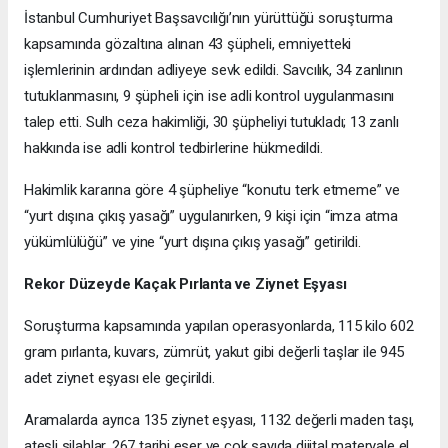
İstanbul Cumhuriyet Başsavcılığı’nın yürüttüğü soruşturma
kapsamında gözaltına alınan 43 şüpheli, emniyetteki
işlemlerinin ardından adliyeye sevk edildi. Savcılık, 34 zanlının
tutuklanmasını, 9 şüpheli için ise adli kontrol uygulanmasını
talep etti. Sulh ceza hakimliği, 30 şüpheliyi tutukladı; 13 zanlı
hakkında ise adli kontrol tedbirlerine hükmedildi.
Hakimlik kararına göre 4 şüpheliye “konutu terk etmeme” ve
“yurt dışına çıkış yasağı” uygulanırken, 9 kişi için “imza atma
yükümlülüğü” ve yine “yurt dışına çıkış yasağı” getirildi.
Rekor Düzeyde Kaçak Pırlanta ve Ziynet Eşyası
Soruşturma kapsamında yapılan operasyonlarda, 115 kilo 602
gram pırlanta, kuvars, zümrüt, yakut gibi değerli taşlar ile 945
adet ziynet eşyası ele geçirildi.
Aramalarda ayrıca 135 ziynet eşyası, 1132 değerli maden taşı,
ateşli silahlar, 267 tarihi eser ve çok sayıda dijital materyale el