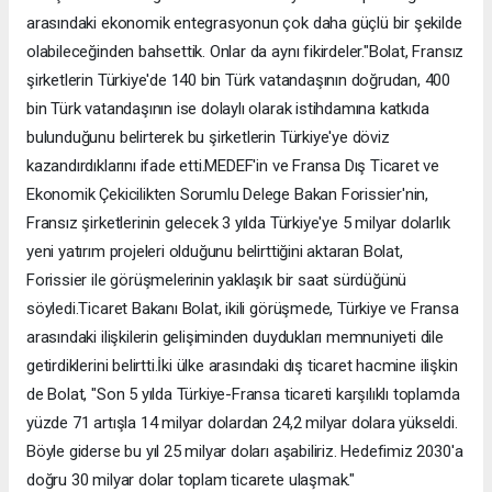
arasındaki ekonomik entegrasyonun çok daha güçlü bir şekilde
olabileceğinden bahsettik. Onlar da aynı fikirdeler."Bolat, Fransız
şirketlerin Türkiye'de 140 bin Türk vatandaşının doğrudan, 400
bin Türk vatandaşının ise dolaylı olarak istihdamına katkıda
bulunduğunu belirterek bu şirketlerin Türkiye'ye döviz
kazandırdıklarını ifade etti.MEDEF'in ve Fransa Dış Ticaret ve
Ekonomik Çekicilikten Sorumlu Delege Bakan Forissier'nin,
Fransız şirketlerinin gelecek 3 yılda Türkiye'ye 5 milyar dolarlık
yeni yatırım projeleri olduğunu belirttiğini aktaran Bolat,
Forissier ile görüşmelerinin yaklaşık bir saat sürdüğünü
söyledi.Ticaret Bakanı Bolat, ikili görüşmede, Türkiye ve Fransa
arasındaki ilişkilerin gelişiminden duydukları memnuniyeti dile
getirdiklerini belirtti.İki ülke arasındaki dış ticaret hacmine ilişkin
de Bolat, "Son 5 yılda Türkiye-Fransa ticareti karşılıklı toplamda
yüzde 71 artışla 14 milyar dolardan 24,2 milyar dolara yükseldi.
Böyle giderse bu yıl 25 milyar doları aşabiliriz. Hedefimiz 2030'a
doğru 30 milyar dolar toplam ticarete ulaşmak."