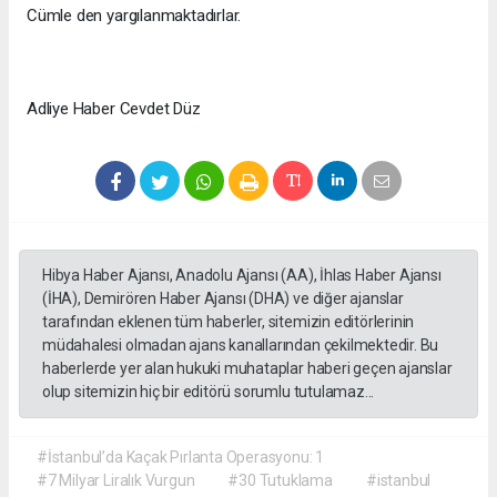
Cümle den yargılanmaktadırlar.
Adliye Haber Cevdet Düz
Hibya Haber Ajansı, Anadolu Ajansı (AA), İhlas Haber Ajansı
(İHA), Demirören Haber Ajansı (DHA) ve diğer ajanslar
tarafından eklenen tüm haberler, sitemizin editörlerinin
müdahalesi olmadan ajans kanallarından çekilmektedir. Bu
haberlerde yer alan hukuki muhataplar haberi geçen ajanslar
olup sitemizin hiç bir editörü sorumlu tutulamaz...
#İstanbul’da Kaçak Pırlanta Operasyonu: 1
#7 Milyar Liralık Vurgun
#30 Tutuklama
#istanbul