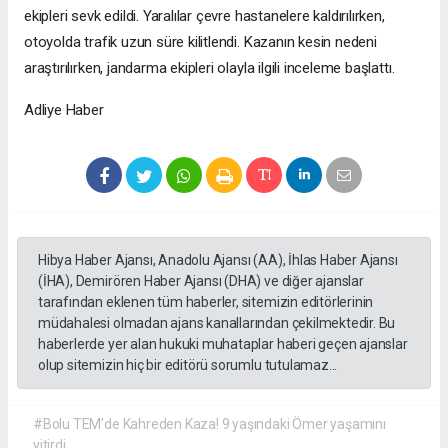
ekipleri sevk edildi. Yaralılar çevre hastanelere kaldırılırken,
otoyolda trafik uzun süre kilitlendi. Kazanın kesin nedeni
araştırılırken, jandarma ekipleri olayla ilgili inceleme başlattı.
Adliye Haber
Hibya Haber Ajansı, Anadolu Ajansı (AA), İhlas Haber Ajansı
(İHA), Demirören Haber Ajansı (DHA) ve diğer ajanslar
tarafından eklenen tüm haberler, sitemizin editörlerinin
müdahalesi olmadan ajans kanallarından çekilmektedir. Bu
haberlerde yer alan hukuki muhataplar haberi geçen ajanslar
olup sitemizin hiç bir editörü sorumlu tutulamaz...
#Bolu TEM’de Kahreden Kaza! 9 yaşındaki Ömer yaşamını
yitirdi