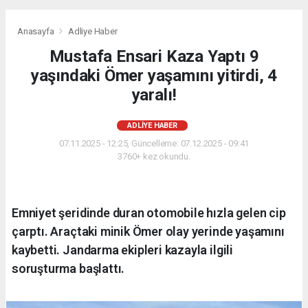
Anasayfa
Adliye Haber
Mustafa Ensari Kaza Yaptı 9
yaşındaki Ömer yaşamını yitirdi, 4
yaralı!
ADLIYE HABER
07.11.2025 - 12:25, Güncelleme: 07.12.2025 - 09:41
3760+ kez okundu.
Emniyet şeridinde duran otomobile hızla gelen cip
çarptı. Araçtaki minik Ömer olay yerinde yaşamını
kaybetti. Jandarma ekipleri kazayla ilgili
soruşturma başlattı.