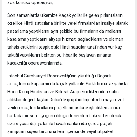
söz konusu operasyon;
Son zamanlarda ülkemize Kaçak yollar ile gelen pırlantaların
özellikle Hintli satıcılarla birlikte yerel firmalardan irsaliye alarak
pazarlama yaptıklarını aynı şekilde bu firmaların da mallarını
kasalama yaptıklarını altyapı hizmeti sağladıklarını ve eleman
tahsis ettiklerini tespit ettik Hintli satıcılar tarafından vur kaç
taktiği yaptıklarını belirten bu ihbar ile başlayan pırlanta
kaçakçılığı operasyonlarında,
İstanbul Cumhuriyet Başsavcılığı’nın yürüttüğü Başarılı
soruşturma kapsamında kaçak yollar ile Farklı firma ve şahıslar
Hong Kong Hindistan ve Birleşik Arap emirliklerinden satın
aldıkları değerli taşları Dubai'de gruplandırıp alıcı firmaya özel
verilen müşteri kodlarını poşetlerin üstüne işledikten sonra
haftada bir sefer yoğun olduğu dönemlerde iki sefer olmak
üzere yasa dışı yollar ile havalimanlarında çerez poşeti
şampuan şişesi tarzı ürünlerin içerisinde veyahut paket