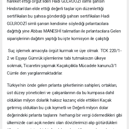
hareket ettiği örgüt lideri Hadi GÜLROOZİ isimli şahsın
Hindistan'dan elde ettiği değerli taşlar için düzenlettiği
sertifikaları bu şahısa gönderdiği şahsın sertifikaları Hadi
GÜLROOZİ simli şansın kendisine söylediği pırlantacılara
dağıttığı yine Abbas MANESHİ talimatları ile pırlantacılara Gelen
siparişlerinin dağıtım yaptığı bu işte komisyon ile çalıştığı
Suç işlemek amacıyla örgüt kurmak ve üye olmak TCK 220/1-
2 ve Eşyayı Gümrük işlemlerine tabi tutmaksızın ülkeye
sokmak, Ticaretini yapmak Kaçakçılıkla Mücadele kanunu3/1
Cümle den yargılanmaktadırlar.
Türkiye'nin önde gelen pırlanta şirketlerinin sahipleri, ortakları,
üst düzey yöneticileri ve çalışanlarının da bu kumpasa dahil
oldukları milyon dolarlık haksız kazanç elde ettikleri Kaçak
getirmiş oldukları bu çok kıymetli ve Değerli milyon dolar
değerindeki pırlanta taşlarını herhangi bir vergi ödemedikleri gibi
ülkemizde cari açık nedeni olan dövizlerimizi alıp götürdükleri