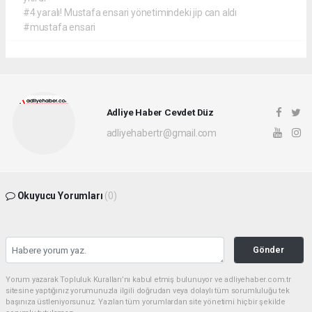
#4 yaralı! Mustafa ensari yönetimindeki jip can aldı
#mustafa ensari
Adliye Haber Cevdet Düz
adliyehabertr@gmail.com
Okuyucu Yorumları
(0)
Gönder
Yorum yazarak Topluluk Kuralları’nı kabul etmiş bulunuyor ve adliyehaber.com.tr
sitesine yaptığınız yorumunuzla ilgili doğrudan veya dolaylı tüm sorumluluğu tek
başınıza üstleniyorsunuz. Yazılan tüm yorumlardan site yönetimi hiçbir şekilde