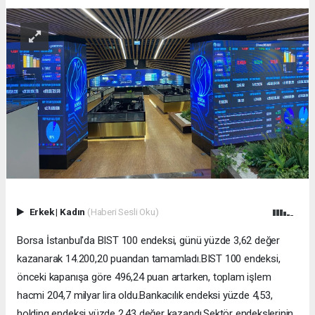
Erkek
|
Kadın
(Haberi Sesli Oku)
Borsa İstanbul'da BIST 100 endeksi, günü yüzde 3,62 değer
kazanarak 14.200,20 puandan tamamladı.BIST 100 endeksi,
önceki kapanışa göre 496,24 puan artarken, toplam işlem
hacmi 204,7 milyar lira oldu.Bankacılık endeksi yüzde 4,53,
holding endeksi yüzde 2,43 değer kazandı.Sektör endekslerinin