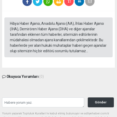
Hibya Haber Ajansı, Anadolu Ajansı (AA), İhlas Haber Ajansı
(İHA), Demirören Haber Ajansı (DHA) ve diğer ajanslar
tarafından eklenen tüm haberler, sitemizin editörlerinin
müdahalesi olmadan ajans kanallarından çekilmektedir. Bu
haberlerde yer alan hukuki muhataplar haberi geçen ajanslar
olup sitemizin hiç bir editörü sorumlu tutulamaz...
Okuyucu Yorumları
(0)
Gönder
Yorum yazarak Topluluk Kuralları’nı kabul etmiş bulunuyor ve adliyehaber.com.tr