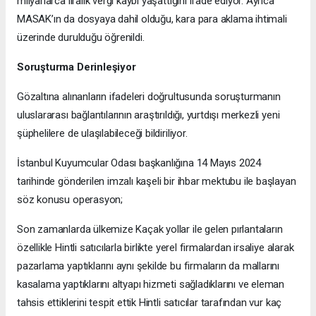
milyarlarca liralık vergi kaybı yaşattığını ifade ediyor. Ayrıca
MASAK’ın da dosyaya dahil olduğu, kara para aklama ihtimali
üzerinde durulduğu öğrenildi.
Soruşturma Derinleşiyor
Gözaltına alınanların ifadeleri doğrultusunda soruşturmanın
uluslararası bağlantılarının araştırıldığı, yurtdışı merkezli yeni
şüphelilere de ulaşılabileceği bildiriliyor.
İstanbul Kuyumcular Odası başkanlığına 14 Mayıs 2024
tarihinde gönderilen imzalı kaşeli bir ihbar mektubu ile başlayan
söz konusu operasyon;
Son zamanlarda ülkemize Kaçak yollar ile gelen pırlantaların
özellikle Hintli satıcılarla birlikte yerel firmalardan irsaliye alarak
pazarlama yaptıklarını aynı şekilde bu firmaların da mallarını
kasalama yaptıklarını altyapı hizmeti sağladıklarını ve eleman
tahsis ettiklerini tespit ettik Hintli satıcılar tarafından vur kaç