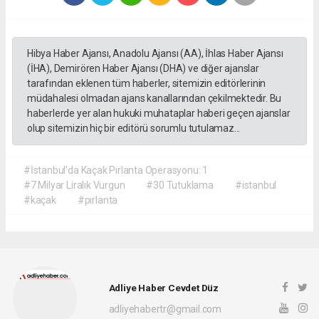
Hibya Haber Ajansı, Anadolu Ajansı (AA), İhlas Haber Ajansı
(İHA), Demirören Haber Ajansı (DHA) ve diğer ajanslar
tarafından eklenen tüm haberler, sitemizin editörlerinin
müdahalesi olmadan ajans kanallarından çekilmektedir. Bu
haberlerde yer alan hukuki muhataplar haberi geçen ajanslar
olup sitemizin hiç bir editörü sorumlu tutulamaz...
#İstanbul’da Kaçak Pırlanta Operasyonu: 1
#7 Milyar Liralık Vurgun
#30 Tutuklama
#istanbul
#kaçak
#pırlanta
Adliye Haber Cevdet Düz
adliyehabertr@gmail.com