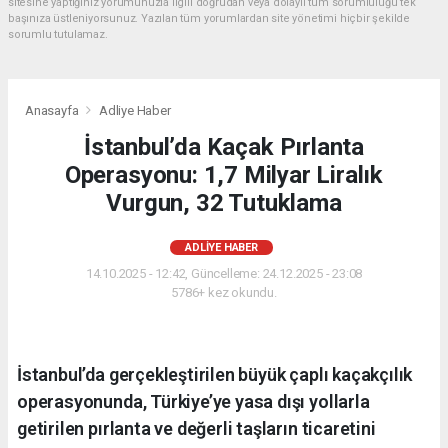
sitesine yaptığınız yorumunuzla ilgili doğrudan veya dolaylı tüm sorumluluğu tek
başınıza üstleniyorsunuz. Yazılan tüm yorumlardan site yönetimi hiçbir şekilde
sorumlu tutulamaz.
Anasayfa
Adliye Haber
İstanbul’da Kaçak Pırlanta
Operasyonu: 1,7 Milyar Liralık
Vurgun, 32 Tutuklama
ADLIYE HABER
14.10.2025 - 12:42, Güncelleme: 24.12.2025 - 23:08
5786+ kez okundu.
İstanbul’da gerçekleştirilen büyük çaplı kaçakçılık
operasyonunda, Türkiye’ye yasa dışı yollarla
getirilen pırlanta ve değerli taşların ticaretini