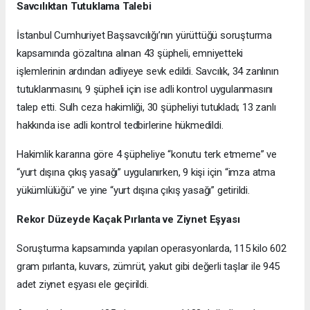
Savcılıktan Tutuklama Talebi
İstanbul Cumhuriyet Başsavcılığı’nın yürüttüğü soruşturma
kapsamında gözaltına alınan 43 şüpheli, emniyetteki
işlemlerinin ardından adliyeye sevk edildi. Savcılık, 34 zanlının
tutuklanmasını, 9 şüpheli için ise adli kontrol uygulanmasını
talep etti. Sulh ceza hakimliği, 30 şüpheliyi tutukladı; 13 zanlı
hakkında ise adli kontrol tedbirlerine hükmedildi.
Hakimlik kararına göre 4 şüpheliye “konutu terk etmeme” ve
“yurt dışına çıkış yasağı” uygulanırken, 9 kişi için “imza atma
yükümlülüğü” ve yine “yurt dışına çıkış yasağı” getirildi.
Rekor Düzeyde Kaçak Pırlanta ve Ziynet Eşyası
Soruşturma kapsamında yapılan operasyonlarda, 115 kilo 602
gram pırlanta, kuvars, zümrüt, yakut gibi değerli taşlar ile 945
adet ziynet eşyası ele geçirildi.