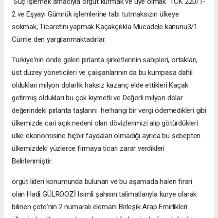
Suç işlemek amacıyla örgüt kurmak ve üye olmak TCK 220/1-
2 ve Eşyayı Gümrük işlemlerine tabi tutmaksızın ülkeye
sokmak, Ticaretini yapmak Kaçakçılıkla Mücadele kanunu3/1
Cümle den yargılanmaktadırlar.
Türkiye'nin önde gelen pırlanta şirketlerinin sahipleri, ortakları,
üst düzey yöneticileri ve çalışanlarının da bu kumpasa dahil
oldukları milyon dolarlık haksız kazanç elde ettikleri Kaçak
getirmiş oldukları bu çok kıymetli ve Değerli milyon dolar
değerindeki pırlanta taşlarını herhangi bir vergi ödemedikleri gibi
ülkemizde cari açık nedeni olan dövizlerimizi alıp götürdükleri
ülke ekonomisine hiçbir faydaları olmadığı ayrıca bu sebepten
ülkemizdeki yüzlerce firmaya ticari zarar verdikleri
Belirlenmiştir.
örgüt lideri konumunda bulunan ve bu aşamada halen firari
olan Hadi GÜLROOZİ Isimli şahısın talimatlarıyla kurye olarak
bilinen çete'nin 2 numaralı elemanı Birleşik Arap Emirlikleri