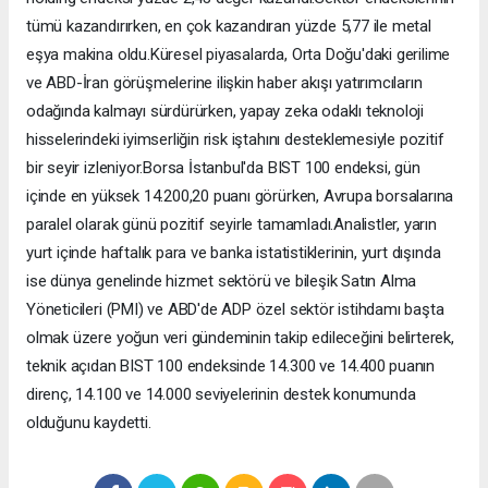
tümü kazandırırken, en çok kazandıran yüzde 5,77 ile metal
eşya makina oldu.Küresel piyasalarda, Orta Doğu'daki gerilime
ve ABD-İran görüşmelerine ilişkin haber akışı yatırımcıların
odağında kalmayı sürdürürken, yapay zeka odaklı teknoloji
hisselerindeki iyimserliğin risk iştahını desteklemesiyle pozitif
bir seyir izleniyor.Borsa İstanbul'da BIST 100 endeksi, gün
içinde en yüksek 14.200,20 puanı görürken, Avrupa borsalarına
paralel olarak günü pozitif seyirle tamamladı.Analistler, yarın
yurt içinde haftalık para ve banka istatistiklerinin, yurt dışında
ise dünya genelinde hizmet sektörü ve bileşik Satın Alma
Yöneticileri (PMI) ve ABD'de ADP özel sektör istihdamı başta
olmak üzere yoğun veri gündeminin takip edileceğini belirterek,
teknik açıdan BIST 100 endeksinde 14.300 ve 14.400 puanın
direnç, 14.100 ve 14.000 seviyelerinin destek konumunda
olduğunu kaydetti.