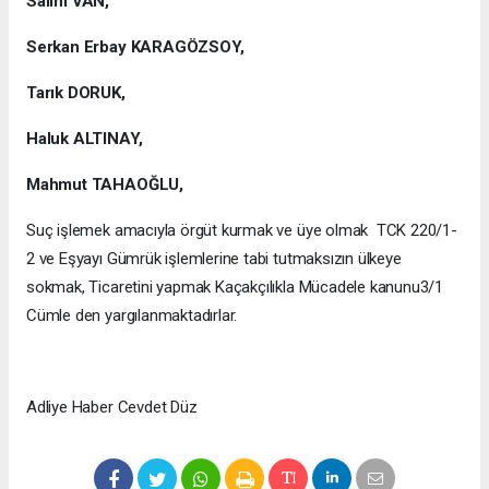
Salim VAN,
Serkan Erbay KARAGÖZSOY,
Tarık DORUK,
Haluk ALTINAY,
Mahmut TAHAOĞLU,
Suç işlemek amacıyla örgüt kurmak ve üye olmak TCK 220/1-
2 ve Eşyayı Gümrük işlemlerine tabi tutmaksızın ülkeye
sokmak, Ticaretini yapmak Kaçakçılıkla Mücadele kanunu3/1
Cümle den yargılanmaktadırlar.
Adliye Haber Cevdet Düz