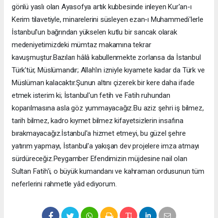
gönlü yaslı olan Ayasofya artık kubbesinde inleyen Kur'an-ı
Kerim tilavetiyle, minarelerini süsleyen ezan-ı Muhammedi'lerle
İstanbul'un bağrından yükselen kutlu bir sancak olarak
medeniyetimizdeki mümtaz makamına tekrar
kavuşmuştur.Bazıları hâlâ kabullenmekte zorlansa da İstanbul
Türk'tür, Müslümandır; Allah'ın izniyle kıyamete kadar da Türk ve
Müslüman kalacaktır.Şunun altını çizerek bir kere daha ifade
etmek isterim ki; İstanbul'un fetih ve Fatih ruhundan
koparılmasına asla göz yummayacağız.Bu aziz şehri iş bilmez,
tarih bilmez, kadro kıymet bilmez kifayetsizlerin insafına
bırakmayacağız.İstanbul'a hizmet etmeyi, bu güzel şehre
yatırım yapmayı, İstanbul'a yakışan dev projelere imza atmayı
sürdüreceğiz.Peygamber Efendimizin müjdesine nail olan
Sultan Fatih'i, o büyük kumandanı ve kahraman ordusunun tüm
neferlerini rahmetle yâd ediyorum.