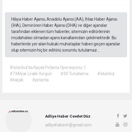
Hibya Haber Ajansı, Anadolu Ajansı (AA), İhlas Haber Ajansı
(İHA), Demirören Haber Ajansı (DHA) ve diğer ajanslar
tarafından eklenen tüm haberler, sitemizin editörlerinin
müdahalesi olmadan ajans kanallarından çekilmektedir. Bu
haberlerde yer alan hukuki muhataplar haberi geçen ajanslar
olup sitemizin hiç bir editörü sorumlu tutulamaz...
#İstanbul’da Kaçak Pırlanta Operasyonu: 1
#7 Milyar Liralık Vurgun
#30 Tutuklama
#istanbul
#kaçak
#pırlanta
Adliye Haber Cevdet Düz
adliyehabertr@gmail.com