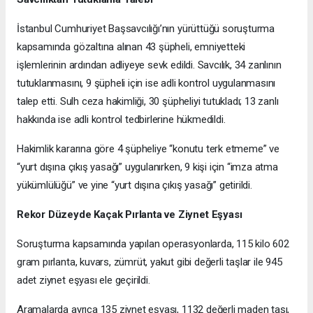
İstanbul Cumhuriyet Başsavcılığı’nın yürüttüğü soruşturma
kapsamında gözaltına alınan 43 şüpheli, emniyetteki
işlemlerinin ardından adliyeye sevk edildi. Savcılık, 34 zanlının
tutuklanmasını, 9 şüpheli için ise adli kontrol uygulanmasını
talep etti. Sulh ceza hakimliği, 30 şüpheliyi tutukladı; 13 zanlı
hakkında ise adli kontrol tedbirlerine hükmedildi.
Hakimlik kararına göre 4 şüpheliye “konutu terk etmeme” ve
“yurt dışına çıkış yasağı” uygulanırken, 9 kişi için “imza atma
yükümlülüğü” ve yine “yurt dışına çıkış yasağı” getirildi.
Rekor Düzeyde Kaçak Pırlanta ve Ziynet Eşyası
Soruşturma kapsamında yapılan operasyonlarda, 115 kilo 602
gram pırlanta, kuvars, zümrüt, yakut gibi değerli taşlar ile 945
adet ziynet eşyası ele geçirildi.
Aramalarda ayrıca 135 ziynet eşyası, 1132 değerli maden taşı,