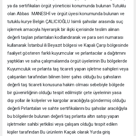
ya da sertifikaları örgüt yöneticisi konumunda bulunan Tutuklu
olan Abbas MANESHİ ve örgüt üyesi konumunda bulunan ve
tutuklu kurye Belgin ÇALICIOĞLU Isimli şahıslar arasında suç
işlemek amacıyla hiyerarşik bir ilişki içerisinde teslim alınan
değerli taşları pırlantaları kodlandırarak ve para seri numarası
kullanarak İstanbul ili Beyazıt bölgesi ve Kapalı Çarşı bölgesinde
faaliyet gösteren farklı kuyumcular ve pırlantacılar a dağıtımını
yaptıkları ve saha çalışmalarında örgüt üyelerinin Bu bölgelerde
Kuyumculuk ve pırlanta taş ticareti yapan işletme sahipleri veya
çalışanları tarafından bilinen birer şahıs olduğu bu şahısların
değerli taş ticareti konusuna hakim olması sebebiyle bölgede
bir güvenirliğinin olduğu tespit edilmiştir çete üyelerinin yasa
dışı yollar ile kolyeler ve kargolar aracılığıyla göndermiş olduğu
değerli Pırlantaları ve sahte sertifikalarını bu şahıslar aracılığıyla
bu bölgelerde bulunan değerli taş pırlanta altın satışı yapan
işletmeler sahibi yetkilisi veya çalışanı olduğu tespit edilen
kişiler tarafından Bu ürünlerin Kaçak olarak Yurda giriş