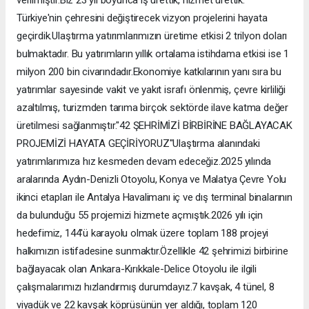
Türkiye'nin çehresini değiştirecek vizyon projelerini hayata
geçirdik.Ulaştırma yatırımlarımızın üretime etkisi 2 trilyon doları
bulmaktadır. Bu yatırımların yıllık ortalama istihdama etkisi ise 1
milyon 200 bin civarındadır.Ekonomiye katkılarının yanı sıra bu
yatırımlar sayesinde vakit ve yakıt israfı önlenmiş, çevre kirliliği
azaltılmış, turizmden tarıma birçok sektörde ilave katma değer
üretilmesi sağlanmıştır."42 ŞEHRİMİZİ BİRBİRİNE BAĞLAYACAK
PROJEMİZİ HAYATA GEÇİRİYORUZ"Ulaştırma alanındaki
yatırımlarımıza hız kesmeden devam edeceğiz.2025 yılında
aralarında Aydın-Denizli Otoyolu, Konya ve Malatya Çevre Yolu
ikinci etapları ile Antalya Havalimanı iç ve dış terminal binalarının
da bulunduğu 55 projemizi hizmete açmıştık.2026 yılı için
hedefimiz, 144'ü karayolu olmak üzere toplam 188 projeyi
halkımızın istifadesine sunmaktır.Özellikle 42 şehrimizi birbirine
bağlayacak olan Ankara-Kırıkkale-Delice Otoyolu ile ilgili
çalışmalarımızı hızlandırmış durumdayız.7 kavşak, 4 tünel, 8
viyadük ve 22 kavşak köprüsünün yer aldığı, toplam 120