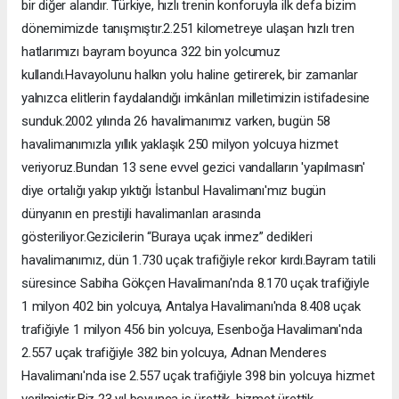
bir diğer alandır. Türkiye, hızlı trenin konforuyla ilk defa bizim
dönemimizde tanışmıştır.2.251 kilometreye ulaşan hızlı tren
hatlarımızı bayram boyunca 322 bin yolcumuz
kullandı.Havayolunu halkın yolu haline getirerek, bir zamanlar
yalnızca elitlerin faydalandığı imkânları milletimizin istifadesine
sunduk.2002 yılında 26 havalimanımız varken, bugün 58
havalimanımızla yıllık yaklaşık 250 milyon yolcuya hizmet
veriyoruz.Bundan 13 sene evvel gezici vandalların 'yapılmasın'
diye ortalığı yakıp yıktığı İstanbul Havalimanı'mız bugün
dünyanın en prestijli havalimanları arasında
gösteriliyor.Gezicilerin “Buraya uçak inmez” dedikleri
havalimanımız, dün 1.730 uçak trafiğiyle rekor kırdı.Bayram tatili
süresince Sabiha Gökçen Havalimanı'nda 8.170 uçak trafiğiyle
1 milyon 402 bin yolcuya, Antalya Havalimanı'nda 8.408 uçak
trafiğiyle 1 milyon 456 bin yolcuya, Esenboğa Havalimanı'nda
2.557 uçak trafiğiyle 382 bin yolcuya, Adnan Menderes
Havalimanı'nda ise 2.557 uçak trafiğiyle 398 bin yolcuya hizmet
verilmiştir.Biz 23 yıl boyunca iş ürettik, hizmet ürettik.