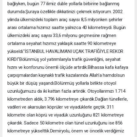
bağlıyken, bugün 77 ilimiz duble yollarla birbirine bağlanmış
durumda.Şuraya özellikle dikkatinizi çekmek istiyorum. 2002
yılında ülkemizdeki toplam araç sayısı 8,5 milyonken şehirler
arası ortalama hızımız saatte yalnızca 40 kilometreydi. Bugün
ülkemizdeki araç sayısı 33,6 milyonu geçmesine rağmen
ortalama seyahat hızımız yaklaşık saatte 90 kilometreye
yükseldi."İSTANBUL HAVALİMANI UÇAK TRAFİĞİYLE REKOR
KIRDI"Bölünmüş yol yatırımlarıyla trafik güvenliğini, seyahat
hızını ve konforunu önemli ölçüde artırdık.Bilhassa kafa kafaya
çarpışmalardan kaynaklı trafik kazalarında Allah’a hamdolsun
büyük bir düşüş yaşandı.Bölünmüş yollarla birlikte otoyol
uzunluğumuzu da iki kattan fazla artırdık. Otoyollarımızı 1.714
kilometreden aldık, 3.796 kilometreye çıkardık.Dağları tünellerle,
vadileri ve akarsuları köprüler ve viyadüklerle geçtik. 311
kilometre olan köprü ve viyadük uzunluğunu 821 kilometreye
çıkardık. Sadece 50 kilometre olan tünel uzunluğunu ise 856
kilometreye yükselttik.Demiryolu, önem ve öncelik verdiğimiz