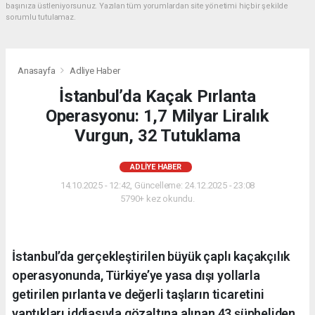
başınıza üstleniyorsunuz. Yazılan tüm yorumlardan site yönetimi hiçbir şekilde
sorumlu tutulamaz.
Anasayfa
Adliye Haber
İstanbul’da Kaçak Pırlanta
Operasyonu: 1,7 Milyar Liralık
Vurgun, 32 Tutuklama
ADLIYE HABER
14.10.2025 - 12:42, Güncelleme: 24.12.2025 - 23:08
5790+ kez okundu.
İstanbul’da gerçekleştirilen büyük çaplı kaçakçılık
operasyonunda, Türkiye’ye yasa dışı yollarla
getirilen pırlanta ve değerli taşların ticaretini
yaptıkları iddiasıyla gözaltına alınan 43 şüpheliden