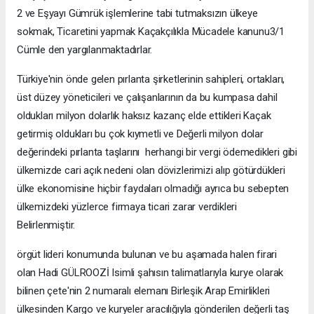
2 ve Eşyayı Gümrük işlemlerine tabi tutmaksızın ülkeye
sokmak, Ticaretini yapmak Kaçakçılıkla Mücadele kanunu3/1
Cümle den yargılanmaktadırlar.
Türkiye'nin önde gelen pırlanta şirketlerinin sahipleri, ortakları,
üst düzey yöneticileri ve çalışanlarının da bu kumpasa dahil
oldukları milyon dolarlık haksız kazanç elde ettikleri Kaçak
getirmiş oldukları bu çok kıymetli ve Değerli milyon dolar
değerindeki pırlanta taşlarını herhangi bir vergi ödemedikleri gibi
ülkemizde cari açık nedeni olan dövizlerimizi alıp götürdükleri
ülke ekonomisine hiçbir faydaları olmadığı ayrıca bu sebepten
ülkemizdeki yüzlerce firmaya ticari zarar verdikleri
Belirlenmiştir.
örgüt lideri konumunda bulunan ve bu aşamada halen firari
olan Hadi GÜLROOZİ Isimli şahısın talimatlarıyla kurye olarak
bilinen çete'nin 2 numaralı elemanı Birleşik Arap Emirlikleri
ülkesinden Kargo ve kuryeler aracılığıyla gönderilen değerli taş