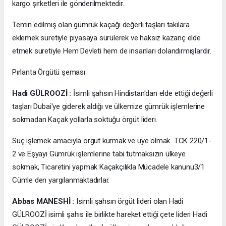
kargo şirketleri ile gönderilmektedir.
Temin edilmiş olan gümrük kaçağı değerli taşları takılara
eklemek suretiyle piyasaya sürülerek ve haksız kazanç elde
etmek suretiyle Hem Devleti hem de insanları dolandırmışlardır.
Pırlanta Örgütü şeması
Hadi GÜLROOZİ :
İsimli şahsın Hindistan'dan elde ettiği değerli
taşları Dubai'ye giderek aldığı ve ülkemize gümrük işlemlerine
sokmadan Kaçak yollarla soktuğu örgüt lideri.
Suç işlemek amacıyla örgüt kurmak ve üye olmak TCK 220/1-
2 ve Eşyayı Gümrük işlemlerine tabi tutmaksızın ülkeye
sokmak, Ticaretini yapmak Kaçakçılıkla Mücadele kanunu3/1
Cümle den yargılanmaktadırlar.
Abbas MANESHİ :
Isimli şahsın örgüt lideri olan Hadi
GÜLROOZİ isimli şahıs ile birlikte hareket ettiği çete lideri Hadi