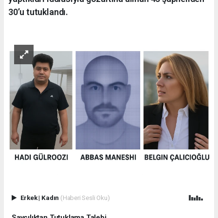
30’u tutuklandı.
Erkek
|
Kadın
(Haberi Sesli Oku)
Savcılıktan Tutuklama Talebi