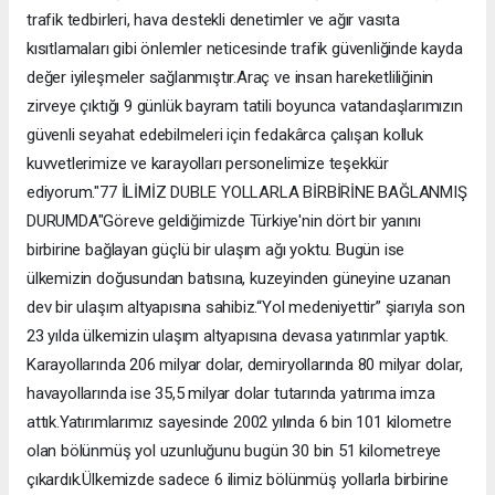
trafik tedbirleri, hava destekli denetimler ve ağır vasıta
kısıtlamaları gibi önlemler neticesinde trafik güvenliğinde kayda
değer iyileşmeler sağlanmıştır.Araç ve insan hareketliliğinin
zirveye çıktığı 9 günlük bayram tatili boyunca vatandaşlarımızın
güvenli seyahat edebilmeleri için fedakârca çalışan kolluk
kuvvetlerimize ve karayolları personelimize teşekkür
ediyorum."77 İLİMİZ DUBLE YOLLARLA BİRBİRİNE BAĞLANMIŞ
DURUMDA"Göreve geldiğimizde Türkiye'nin dört bir yanını
birbirine bağlayan güçlü bir ulaşım ağı yoktu. Bugün ise
ülkemizin doğusundan batısına, kuzeyinden güneyine uzanan
dev bir ulaşım altyapısına sahibiz.“Yol medeniyettir” şiarıyla son
23 yılda ülkemizin ulaşım altyapısına devasa yatırımlar yaptık.
Karayollarında 206 milyar dolar, demiryollarında 80 milyar dolar,
havayollarında ise 35,5 milyar dolar tutarında yatırıma imza
attık.Yatırımlarımız sayesinde 2002 yılında 6 bin 101 kilometre
olan bölünmüş yol uzunluğunu bugün 30 bin 51 kilometreye
çıkardık.Ülkemizde sadece 6 ilimiz bölünmüş yollarla birbirine