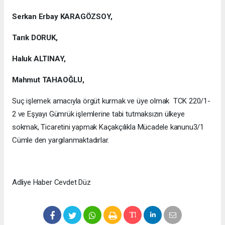
Serkan Erbay KARAGÖZSOY,
Tarık DORUK,
Haluk ALTINAY,
Mahmut TAHAOĞLU,
Suç işlemek amacıyla örgüt kurmak ve üye olmak TCK 220/1-
2 ve Eşyayı Gümrük işlemlerine tabi tutmaksızın ülkeye
sokmak, Ticaretini yapmak Kaçakçılıkla Mücadele kanunu3/1
Cümle den yargılanmaktadırlar.
Adliye Haber Cevdet Düz