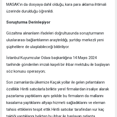
MASAK’ın da dosyaya dahil olduğu, kara para aklama ihtimali
üzerinde durulduğu öğrenildi.
Soruşturma Derinleşiyor
Gözaltına alınanların ifadeleri doğrultusunda soruşturmanın
uluslararası bağlantılarının araştırıldığı, yurtdışı merkezli yeni
şüphelilere de ulaşılabileceği bildiriliyor.
İstanbul Kuyumcular Odası başkanlığına 14 Mayıs 2024
tarihinde gönderilen imzalı kaşeli bir ihbar mektubu ile başlayan
söz konusu operasyon;
Son zamanlarda ülkemize Kaçak yollar ile gelen pırlantaların
özellikle Hintli satıcılarla birlikte yerel firmalardan irsaliye alarak
pazarlama yaptıklarını aynı şekilde bu firmaların da mallarını
kasalama yaptıklarını altyapı hizmeti sağladıklarını ve eleman
tahsis ettiklerini tespit ettik Hintli satıcılar tarafından vur kaç
taktiği yaptıklarını belirten bu ihbar ile başlayan pırlanta