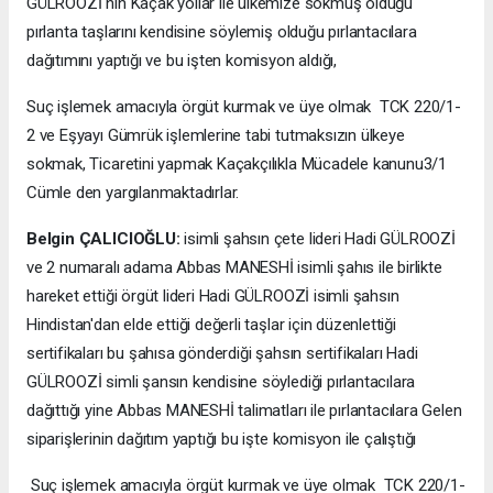
GÜLROOZİ nin Kaçak yollar ile ülkemize sokmuş olduğu
pırlanta taşlarını kendisine söylemiş olduğu pırlantacılara
dağıtımını yaptığı ve bu işten komisyon aldığı,
Suç işlemek amacıyla örgüt kurmak ve üye olmak TCK 220/1-
2 ve Eşyayı Gümrük işlemlerine tabi tutmaksızın ülkeye
sokmak, Ticaretini yapmak Kaçakçılıkla Mücadele kanunu3/1
Cümle den yargılanmaktadırlar.
Belgin ÇALICIOĞLU:
isimli şahsın çete lideri Hadi GÜLROOZİ
ve 2 numaralı adama Abbas MANESHİ isimli şahıs ile birlikte
hareket ettiği örgüt lideri Hadi GÜLROOZİ isimli şahsın
Hindistan'dan elde ettiği değerli taşlar için düzenlettiği
sertifikaları bu şahısa gönderdiği şahsın sertifikaları Hadi
GÜLROOZİ simli şansın kendisine söylediği pırlantacılara
dağıttığı yine Abbas MANESHİ talimatları ile pırlantacılara Gelen
siparişlerinin dağıtım yaptığı bu işte komisyon ile çalıştığı
Suç işlemek amacıyla örgüt kurmak ve üye olmak TCK 220/1-