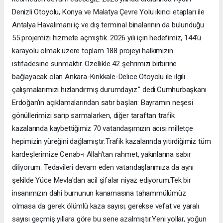
Denizli Otoyolu, Konya ve Malatya Çevre Yolu ikinci etapları ile
Antalya Havalimanı iç ve dış terminal binalarının da bulunduğu
55 projemizi hizmete açmıştık. 2026 yılı için hedefimiz, 144'ü
karayolu olmak üzere toplam 188 projeyi halkımızın
istifadesine sunmaktır. Özellikle 42 şehrimizi birbirine
bağlayacak olan Ankara-Kırıkkale-Delice Otoyolu ile ilgili
çalışmalarımızı hızlandırmış durumdayız." dedi.Cumhurbaşkanı
Erdoğan'ın açıklamalarından satır başları: Bayramın neşesi
gönüllerimizi sarıp sarmalarken, diğer taraftan trafik
kazalarında kaybettiğimiz 70 vatandaşımızın acısı milletçe
hepimizin yüreğini dağlamıştır.Trafik kazalarında yitirdiğimiz tüm
kardeşlerimize Cenab-ı Allah'tan rahmet, yakınlarına sabır
diliyorum. Tedavileri devam eden vatandaşlarımıza da aynı
şekilde Yüce Mevla'dan acil şifalar niyaz ediyorum.Tek bir
insanımızın dahi burnunun kanamasına tahammülümüz
olmasa da gerek ölümlü kaza sayısı, gerekse vefat ve yaralı
sayısı geçmiş yıllara göre bu sene azalmıştır.Yeni yollar, yoğun