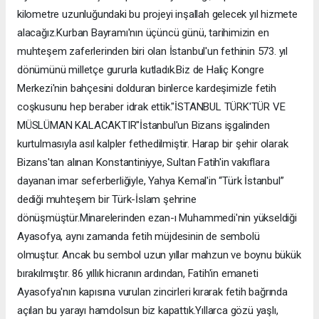
kilometre uzunluğundaki bu projeyi inşallah gelecek yıl hizmete
alacağız.Kurban Bayramı'nın üçüncü günü, tarihimizin en
muhteşem zaferlerinden biri olan İstanbul'un fethinin 573. yıl
dönümünü milletçe gururla kutladık.Biz de Haliç Kongre
Merkezi'nin bahçesini dolduran binlerce kardeşimizle fetih
coşkusunu hep beraber idrak ettik."İSTANBUL TÜRK'TÜR VE
MÜSLÜMAN KALACAKTIR"İstanbul'un Bizans işgalinden
kurtulmasıyla asıl kalpler fethedilmiştir. Harap bir şehir olarak
Bizans'tan alınan Konstantiniyye, Sultan Fatih'in vakıflara
dayanan imar seferberliğiyle, Yahya Kemal'in “Türk İstanbul”
dediği muhteşem bir Türk-İslam şehrine
dönüşmüştür.Minarelerinden ezan-ı Muhammedi'nin yükseldiği
Ayasofya, aynı zamanda fetih müjdesinin de sembolü
olmuştur. Ancak bu sembol uzun yıllar mahzun ve boynu bükük
bırakılmıştır. 86 yıllık hicranın ardından, Fatih'in emaneti
Ayasofya'nın kapısına vurulan zincirleri kırarak fetih bağrında
açılan bu yarayı hamdolsun biz kapattık.Yıllarca gözü yaşlı,