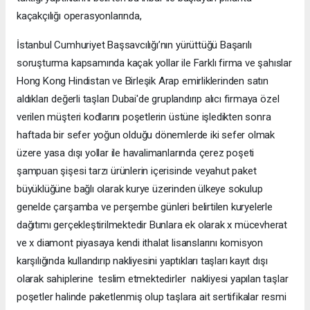
kaçakçılığı operasyonlarında,
İstanbul Cumhuriyet Başsavcılığı’nın yürüttüğü Başarılı
soruşturma kapsamında kaçak yollar ile Farklı firma ve şahıslar
Hong Kong Hindistan ve Birleşik Arap emirliklerinden satın
aldıkları değerli taşları Dubai'de gruplandırıp alıcı firmaya özel
verilen müşteri kodlarını poşetlerin üstüne işledikten sonra
haftada bir sefer yoğun olduğu dönemlerde iki sefer olmak
üzere yasa dışı yollar ile havalimanlarında çerez poşeti
şampuan şişesi tarzı ürünlerin içerisinde veyahut paket
büyüklüğüne bağlı olarak kurye üzerinden ülkeye sokulup
genelde çarşamba ve perşembe günleri belirtilen kuryelerle
dağıtımı gerçekleştirilmektedir Bunlara ek olarak x mücevherat
ve x diamont piyasaya kendi ithalat lisanslarını komisyon
karşılığında kullandırıp nakliyesini yaptıkları taşları kayıt dışı
olarak sahiplerine teslim etmektedirler nakliyesi yapılan taşlar
poşetler halinde paketlenmiş olup taşlara ait sertifikalar resmi