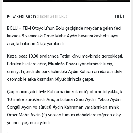
Erkek
|
Kadın
(Haberi Sesli Oku)
BOLU – TEM Otoyolu’nun Bolu geçişinde meydana gelen feci
kazada 9 yaşındaki Ömer Mahir Aydın hayatını kaybetti, aynı
araçta bulunan 4 kişi yaralandı.
Kaza, saat 13.00 sıralarında Tatlar köyü mevkiinde gerçekleşti.
Edinilen bilgilere göre;
Mustafa Ensari
yönetimindeki cip,
emniyet şeridinde park halindeki Aydın Kahraman idaresindeki
otomobile arka kısımdan büyük bir hızla çarptı.
Çarpmanın şiddetiyle Kahraman’ın kullandığı otomobil yaklaşık
10 metre sürüklendi. Araçta bulunan Sadi Aydın, Yakup Aydın,
Songül Aydın ve sürücü Aydın Kahraman yaralanırken, minik
Ömer Mahir Aydın (9) yapılan tüm müdahalelere rağmen olay
yerinde yaşamını yitirdi.