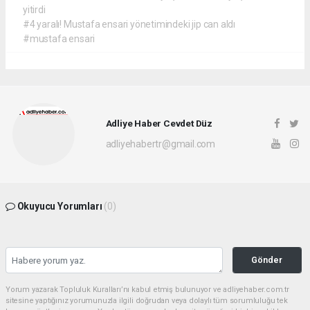
yitirdi
#4 yaralı! Mustafa ensari yönetimindeki jip can aldı
#mustafa ensari
Adliye Haber Cevdet Düz
adliyehabertr@gmail.com
Okuyucu Yorumları
(0)
Gönder
Yorum yazarak Topluluk Kuralları’nı kabul etmiş bulunuyor ve adliyehaber.com.tr
sitesine yaptığınız yorumunuzla ilgili doğrudan veya dolaylı tüm sorumluluğu tek