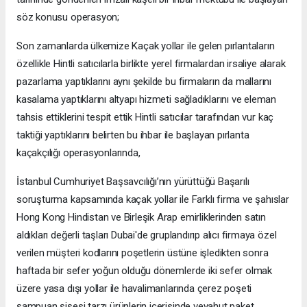
söz konusu operasyon;
Son zamanlarda ülkemize Kaçak yollar ile gelen pırlantaların
özellikle Hintli satıcılarla birlikte yerel firmalardan irsaliye alarak
pazarlama yaptıklarını aynı şekilde bu firmaların da mallarını
kasalama yaptıklarını altyapı hizmeti sağladıklarını ve eleman
tahsis ettiklerini tespit ettik Hintli satıcılar tarafından vur kaç
taktiği yaptıklarını belirten bu ihbar ile başlayan pırlanta
kaçakçılığı operasyonlarında,
İstanbul Cumhuriyet Başsavcılığı’nın yürüttüğü Başarılı
soruşturma kapsamında kaçak yollar ile Farklı firma ve şahıslar
Hong Kong Hindistan ve Birleşik Arap emirliklerinden satın
aldıkları değerli taşları Dubai'de gruplandırıp alıcı firmaya özel
verilen müşteri kodlarını poşetlerin üstüne işledikten sonra
haftada bir sefer yoğun olduğu dönemlerde iki sefer olmak
üzere yasa dışı yollar ile havalimanlarında çerez poşeti
şampuan şişesi tarzı ürünlerin içerisinde veyahut paket