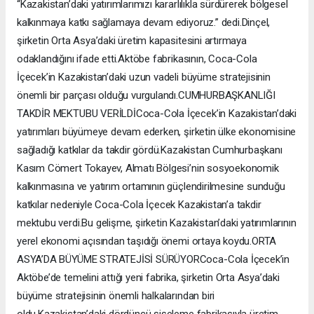
“Kazakistan’daki yatırımlarımızı kararlılıkla sürdürerek bölgesel
kalkınmaya katkı sağlamaya devam ediyoruz.” dedi.Dinçel,
şirketin Orta Asya’daki üretim kapasitesini artırmaya
odaklandığını ifade etti.Aktöbe fabrikasının, Coca-Cola
İçecek’in Kazakistan’daki uzun vadeli büyüme stratejisinin
önemli bir parçası olduğu vurgulandı.CUMHURBAŞKANLIĞI
TAKDİR MEKTUBU VERİLDİCoca-Cola İçecek’in Kazakistan’daki
yatırımları büyümeye devam ederken, şirketin ülke ekonomisine
sağladığı katkılar da takdir gördü.Kazakistan Cumhurbaşkanı
Kasım Cömert Tokayev, Almatı Bölgesi’nin sosyoekonomik
kalkınmasına ve yatırım ortamının güçlendirilmesine sunduğu
katkılar nedeniyle Coca-Cola İçecek Kazakistan’a takdir
mektubu verdi.Bu gelişme, şirketin Kazakistan’daki yatırımlarının
yerel ekonomi açısından taşıdığı önemi ortaya koydu.ORTA
ASYA’DA BÜYÜME STRATEJİSİ SÜRÜYORCoca-Cola İçecek’in
Aktöbe’de temelini attığı yeni fabrika, şirketin Orta Asya’daki
büyüme stratejisinin önemli halkalarından biri
oldu.Kazakistan’daki dördüncü şişeleme fabrikasıyla üretim