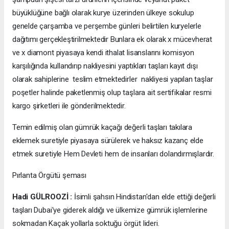
büyüklüğüne bağlı olarak kurye üzerinden ülkeye sokulup
genelde çarşamba ve perşembe günleri belirtilen kuryelerle
dağıtımı gerçekleştirilmektedir Bunlara ek olarak x mücevherat
ve x diamont piyasaya kendi ithalat lisanslarını komisyon
karşılığında kullandırıp nakliyesini yaptıkları taşları kayıt dışı
olarak sahiplerine teslim etmektedirler nakliyesi yapılan taşlar
poşetler halinde paketlenmiş olup taşlara ait sertifikalar resmi
kargo şirketleri ile gönderilmektedir.
Temin edilmiş olan gümrük kaçağı değerli taşları takılara
eklemek suretiyle piyasaya sürülerek ve haksız kazanç elde
etmek suretiyle Hem Devleti hem de insanları dolandırmışlardır.
Pırlanta Örgütü şeması
Hadi GÜLROOZİ :
İsimli şahsın Hindistan'dan elde ettiği değerli
taşları Dubai'ye giderek aldığı ve ülkemize gümrük işlemlerine
sokmadan Kaçak yollarla soktuğu örgüt lideri.