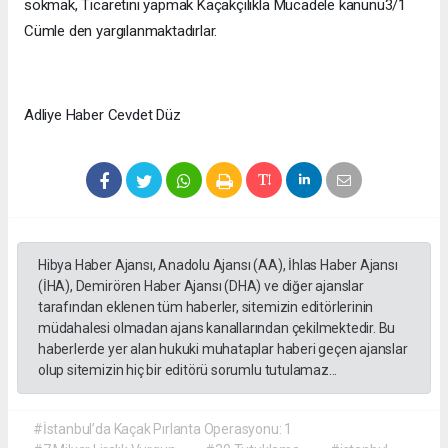
sokmak, Ticaretini yapmak Kaçakçılıkla Mücadele kanunu3/1
Cümle den yargılanmaktadırlar.
Adliye Haber Cevdet Düz
Hibya Haber Ajansı, Anadolu Ajansı (AA), İhlas Haber Ajansı
(İHA), Demirören Haber Ajansı (DHA) ve diğer ajanslar
tarafından eklenen tüm haberler, sitemizin editörlerinin
müdahalesi olmadan ajans kanallarından çekilmektedir. Bu
haberlerde yer alan hukuki muhataplar haberi geçen ajanslar
olup sitemizin hiç bir editörü sorumlu tutulamaz...
#İstanbul’da Kaçak Pırlanta Operasyonu: 1