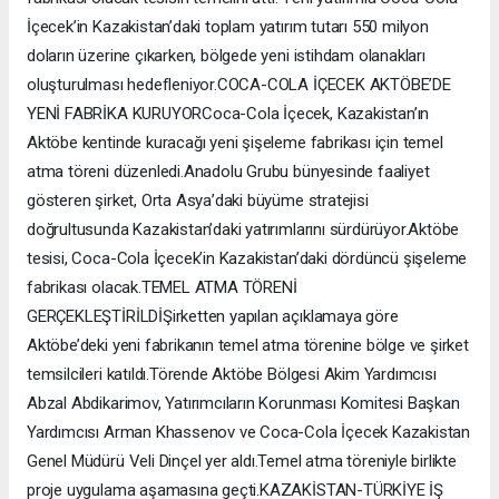
İçecek’in Kazakistan’daki toplam yatırım tutarı 550 milyon
doların üzerine çıkarken, bölgede yeni istihdam olanakları
oluşturulması hedefleniyor.COCA-COLA İÇECEK AKTÖBE’DE
YENİ FABRİKA KURUYORCoca-Cola İçecek, Kazakistan’ın
Aktöbe kentinde kuracağı yeni şişeleme fabrikası için temel
atma töreni düzenledi.Anadolu Grubu bünyesinde faaliyet
gösteren şirket, Orta Asya’daki büyüme stratejisi
doğrultusunda Kazakistan’daki yatırımlarını sürdürüyor.Aktöbe
tesisi, Coca-Cola İçecek’in Kazakistan’daki dördüncü şişeleme
fabrikası olacak.TEMEL ATMA TÖRENİ
GERÇEKLEŞTİRİLDİŞirketten yapılan açıklamaya göre
Aktöbe’deki yeni fabrikanın temel atma törenine bölge ve şirket
temsilcileri katıldı.Törende Aktöbe Bölgesi Akim Yardımcısı
Abzal Abdikarimov, Yatırımcıların Korunması Komitesi Başkan
Yardımcısı Arman Khassenov ve Coca-Cola İçecek Kazakistan
Genel Müdürü Veli Dinçel yer aldı.Temel atma töreniyle birlikte
proje uygulama aşamasına geçti.KAZAKİSTAN-TÜRKİYE İŞ