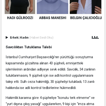
Erkek
|
Kadın
(Haberi Sesli Oku)
Savcılıktan Tutuklama Talebi
İstanbul Cumhuriyet Başsavcılığı’nın yürüttüğü soruşturma
kapsamında gözaltına alınan 43 şüpheli, emniyetteki
işlemlerinin ardından adliyeye sevk edildi. Savcılık, 34 zanlının
tutuklanmasını, 9 şüpheli için ise adli kontrol uygulanmasını
talep etti. Sulh ceza hakimliği, 30 şüpheliyi tutukladı; 13 zanlı
hakkında ise adli kontrol tedbirlerine hükmedildi.
Hakimlik kararına göre 4 şüpheliye “konutu terk etmeme” ve
“yurt dışına çıkış yasağı” uygulanırken, 9 kişi için “imza atma