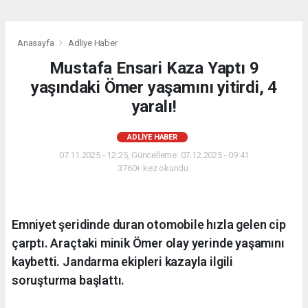
Anasayfa
Adliye Haber
Mustafa Ensari Kaza Yaptı 9
yaşındaki Ömer yaşamını yitirdi, 4
yaralı!
ADLIYE HABER
07.11.2025 - 12:25, Güncelleme: 07.12.2025 - 09:41
3760+ kez okundu.
Emniyet şeridinde duran otomobile hızla gelen cip
çarptı. Araçtaki minik Ömer olay yerinde yaşamını
kaybetti. Jandarma ekipleri kazayla ilgili
soruşturma başlattı.