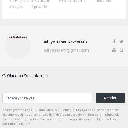
#7 Milyar Liralık Vurgun
#30 Tutuklama
#istanbul
#kaçak
#pırlanta
Adliye Haber Cevdet Düz
adliyehabertr@gmail.com
Okuyucu Yorumları
(0)
Gönder
Yorum yazarak Topluluk Kuralları’nı kabul etmiş bulunuyor ve adliyehaber.com.tr
sitesine yaptığınız yorumunuzla ilgili doğrudan veya dolaylı tüm sorumluluğu tek
başınıza üstleniyorsunuz. Yazılan tüm yorumlardan site yönetimi hiçbir şekilde
sorumlu tutulamaz.