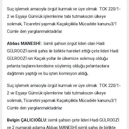
Suç işlemek amacıyla örgüt kurmak ve üye olmak TCK 220/1-
2 ve Eşyayı Gümrük işlemlerine tabi tutmaksızın ülkeye
sokmak, Ticaretini yapmak Kaçakçılıkla Mücadele kanunu3/1
Cümle den yargılanmaktadırlar.
Abbas MANESHİ :
Isimli şahsın örgüt lideri olan Hadi
GÜLROOZİ isimli şahıs ile birlikte hareket ettiği çete lideri Hadi
GÜLROOZİ nin Kaçak yollar ile ülkemize sokmuş olduğu
pırlanta taşlarını kendisine söylemiş olduğu pırlantacılara
dağıtımını yaptığı ve bu işten komisyon aldığı,
Suç işlemek amacıyla örgüt kurmak ve üye olmak TCK 220/1-
2 ve Eşyayı Gümrük işlemlerine tabi tutmaksızın ülkeye
sokmak, Ticaretini yapmak Kaçakçılıkla Mücadele kanunu3/1
Cümle den yargılanmaktadırlar.
Belgin ÇALICIOĞLU:
isimli şahsın çete lideri Hadi GÜLROOZİ
ve 2 numaralı adama Abbas MANESHİ isimli şahıs ile birlikte