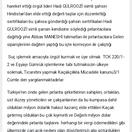
hareket ettiği örgüt lideri Hadi GÜLROOZİ isimli şahsın
Hindistan'dan elde ettiği değerli taşlar için düzenlettiği
sertifikaları bu şahısa gönderdiği şahsın sertifikaları Hadi
GÜLROOZİ simli şansın kendisine söylediği pırlantacılara
dağıttığı yine Abbas MANESHİ talimatları ile pırlantacılara Gelen
siparişlerinin dağıtım yaptığı bu işte komisyon ile çalıştığı
Suç işlemek amacıyla örgüt kurmak ve üye olmak TCK 220/1-
2 ve Eşyayı Gümrük işlemlerine tabi tutmaksızın ülkeye
sokmak, Ticaretini yapmak Kaçakçılıkla Mücadele kanunu3/1
Cümle den yargılanmaktadırlar.
Türkiye'nin önde gelen pırlanta şirketlerinin sahipleri, ortakları,
üst düzey yöneticileri ve çalışanlarının da bu kumpasa dahil
oldukları milyon dolarlık haksız kazanç elde ettikleri Kaçak
getirmiş oldukları bu çok kıymetli ve Değerli milyon dolar
değerindeki pırlanta taşlarını herhangi bir vergi ödemedikleri gibi
ülkemizde cari açık nedeni olan dövizlerimizi alıp götürdükleri