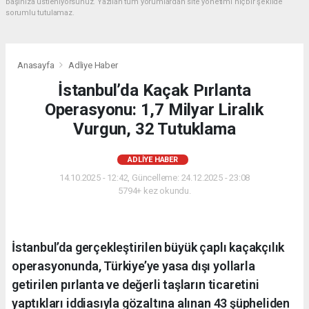
başınıza üstleniyorsunuz. Yazılan tüm yorumlardan site yönetimi hiçbir şekilde
sorumlu tutulamaz.
Anasayfa
Adliye Haber
İstanbul’da Kaçak Pırlanta
Operasyonu: 1,7 Milyar Liralık
Vurgun, 32 Tutuklama
ADLIYE HABER
14.10.2025 - 12:42, Güncelleme: 24.12.2025 - 23:08
5794+ kez okundu.
İstanbul’da gerçekleştirilen büyük çaplı kaçakçılık
operasyonunda, Türkiye’ye yasa dışı yollarla
getirilen pırlanta ve değerli taşların ticaretini
yaptıkları iddiasıyla gözaltına alınan 43 şüpheliden