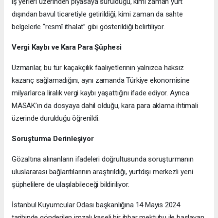
iş yerleri üzerinden piyasaya sürüldüğü, kimi zaman yurt
dışından bavul ticaretiyle getirildiği, kimi zaman da sahte
belgelerle “resmî ithalat” gibi gösterildiği belirtiliyor.
Vergi Kaybı ve Kara Para Şüphesi
Uzmanlar, bu tür kaçakçılık faaliyetlerinin yalnızca haksız
kazanç sağlamadığını, aynı zamanda Türkiye ekonomisine
milyarlarca liralık vergi kaybı yaşattığını ifade ediyor. Ayrıca
MASAK’ın da dosyaya dahil olduğu, kara para aklama ihtimali
üzerinde durulduğu öğrenildi.
Soruşturma Derinleşiyor
Gözaltına alınanların ifadeleri doğrultusunda soruşturmanın
uluslararası bağlantılarının araştırıldığı, yurtdışı merkezli yeni
şüphelilere de ulaşılabileceği bildiriliyor.
İstanbul Kuyumcular Odası başkanlığına 14 Mayıs 2024
tarihinde gönderilen imzalı kaşeli bir ihbar mektubu ile başlayan