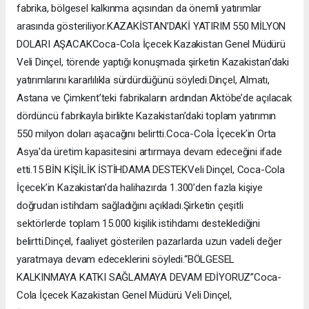
fabrika, bölgesel kalkınma açısından da önemli yatırımlar
arasında gösteriliyor.KAZAKİSTAN’DAKİ YATIRIM 550 MİLYON
DOLARI AŞACAKCoca-Cola İçecek Kazakistan Genel Müdürü
Veli Dinçel, törende yaptığı konuşmada şirketin Kazakistan’daki
yatırımlarını kararlılıkla sürdürdüğünü söyledi.Dinçel, Almatı,
Astana ve Çimkent’teki fabrikaların ardından Aktöbe’de açılacak
dördüncü fabrikayla birlikte Kazakistan’daki toplam yatırımın
550 milyon doları aşacağını belirtti.Coca-Cola İçecek’in Orta
Asya’da üretim kapasitesini artırmaya devam edeceğini ifade
etti.15 BİN KİŞİLİK İSTİHDAMA DESTEKVeli Dinçel, Coca-Cola
İçecek’in Kazakistan’da halihazırda 1.300’den fazla kişiye
doğrudan istihdam sağladığını açıkladı.Şirketin çeşitli
sektörlerde toplam 15.000 kişilik istihdamı desteklediğini
belirtti.Dinçel, faaliyet gösterilen pazarlarda uzun vadeli değer
yaratmaya devam edeceklerini söyledi.“BÖLGESEL
KALKINMAYA KATKI SAĞLAMAYA DEVAM EDİYORUZ”Coca-
Cola İçecek Kazakistan Genel Müdürü Veli Dinçel,