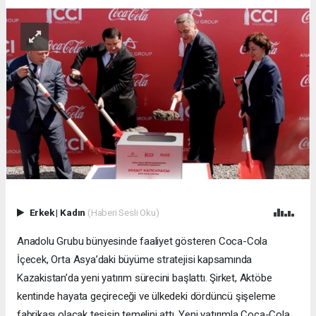
Erkek
|
Kadın
(Haberi Sesli Oku)
Anadolu Grubu bünyesinde faaliyet gösteren Coca-Cola
İçecek, Orta Asya’daki büyüme stratejisi kapsamında
Kazakistan’da yeni yatırım sürecini başlattı. Şirket, Aktöbe
kentinde hayata geçireceği ve ülkedeki dördüncü şişeleme
fabrikası olacak tesisin temelini attı. Yeni yatırımla Coca-Cola