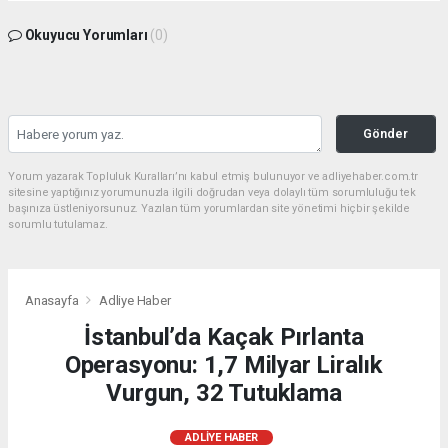
Okuyucu Yorumları
(0)
Gönder
Yorum yazarak Topluluk Kuralları’nı kabul etmiş bulunuyor ve adliyehaber.com.tr
sitesine yaptığınız yorumunuzla ilgili doğrudan veya dolaylı tüm sorumluluğu tek
başınıza üstleniyorsunuz. Yazılan tüm yorumlardan site yönetimi hiçbir şekilde
sorumlu tutulamaz.
Anasayfa
Adliye Haber
İstanbul’da Kaçak Pırlanta
Operasyonu: 1,7 Milyar Liralık
Vurgun, 32 Tutuklama
ADLIYE HABER