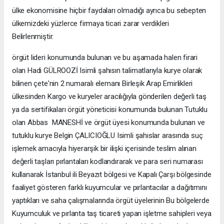
ülke ekonomisine hiçbir faydaları olmadığı ayrıca bu sebepten
ülkemizdeki yüzlerce firmaya ticari zarar verdikleri
Belirlenmiştir.
örgüt lideri konumunda bulunan ve bu aşamada halen firari
olan Hadi GÜLROOZİ Isimli şahısın talimatlarıyla kurye olarak
bilinen çete'nin 2 numaralı elemanı Birleşik Arap Emirlikleri
ülkesinden Kargo ve kuryeler aracılığıyla gönderilen değerli taş
ya da sertifikaları örgüt yöneticisi konumunda bulunan Tutuklu
olan Abbas MANESHİ ve örgüt üyesi konumunda bulunan ve
tutuklu kurye Belgin ÇALICIOĞLU Isimli şahıslar arasında suç
işlemek amacıyla hiyerarşik bir ilişki içerisinde teslim alınan
değerli taşları pırlantaları kodlandırarak ve para seri numarası
kullanarak İstanbul ili Beyazıt bölgesi ve Kapalı Çarşı bölgesinde
faaliyet gösteren farklı kuyumcular ve pırlantacılar a dağıtımını
yaptıkları ve saha çalışmalarında örgüt üyelerinin Bu bölgelerde
Kuyumculuk ve pırlanta taş ticareti yapan işletme sahipleri veya