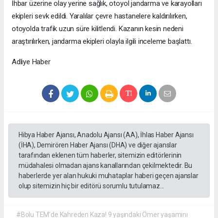
İhbar üzerine olay yerine sağlık, otoyol jandarma ve karayolları
ekipleri sevk edildi. Yaralılar çevre hastanelere kaldırılırken,
otoyolda trafik uzun süre kilitlendi. Kazanın kesin nedeni
araştırılırken, jandarma ekipleri olayla ilgili inceleme başlattı.
Adliye Haber
Hibya Haber Ajansı, Anadolu Ajansı (AA), İhlas Haber Ajansı
(İHA), Demirören Haber Ajansı (DHA) ve diğer ajanslar
tarafından eklenen tüm haberler, sitemizin editörlerinin
müdahalesi olmadan ajans kanallarından çekilmektedir. Bu
haberlerde yer alan hukuki muhataplar haberi geçen ajanslar
olup sitemizin hiç bir editörü sorumlu tutulamaz...
#Bolu TEM’de Kahreden Kaza! 9 yaşındaki Ömer yaşamını