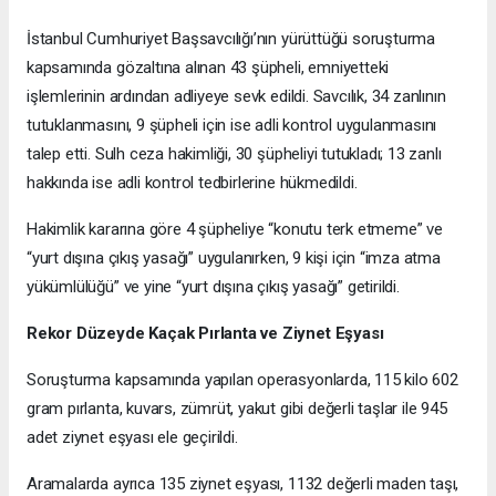
İstanbul Cumhuriyet Başsavcılığı’nın yürüttüğü soruşturma
kapsamında gözaltına alınan 43 şüpheli, emniyetteki
işlemlerinin ardından adliyeye sevk edildi. Savcılık, 34 zanlının
tutuklanmasını, 9 şüpheli için ise adli kontrol uygulanmasını
talep etti. Sulh ceza hakimliği, 30 şüpheliyi tutukladı; 13 zanlı
hakkında ise adli kontrol tedbirlerine hükmedildi.
Hakimlik kararına göre 4 şüpheliye “konutu terk etmeme” ve
“yurt dışına çıkış yasağı” uygulanırken, 9 kişi için “imza atma
yükümlülüğü” ve yine “yurt dışına çıkış yasağı” getirildi.
Rekor Düzeyde Kaçak Pırlanta ve Ziynet Eşyası
Soruşturma kapsamında yapılan operasyonlarda, 115 kilo 602
gram pırlanta, kuvars, zümrüt, yakut gibi değerli taşlar ile 945
adet ziynet eşyası ele geçirildi.
Aramalarda ayrıca 135 ziynet eşyası, 1132 değerli maden taşı,