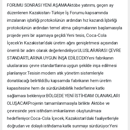
FORUMU SONRASI YENİ AŞAMAAktöbe yatırımı, geçen ay
düzenlenen Kazakistan-Türkiye İş Forumu kapsamında
imzalanan işbirliği protokolünün ardından hız kazandı.İşbirliği
protokolünün ardından temel atma çalışmalarının başlamasıyla
projede yeni bir aşamaya geçildi.Yeni tesis, Coca-Cola
İçecek’in Kazakistan’daki üretim ağını genişletmesi açısından
önemli bir adım olarak değerlendiriliyor.ULUSLARARASI ÇEVRE
STANDARTLARINA UYGUN İNŞA EDİLECEKYeni fabrikanın
uluslararası çevre standartlarına uygun şekilde inşa edilmesi
planlanıyor.Tesisin modern atık yönetim sistemleriyle
donatılacağı belirtildi.Bu kapsamda fabrikanın hem üretim
kapasitesine hem de sürdürülebilirlik hedeflerine katkı
sağlaması bekleniyor.BÖLGEDE YENİ İSTİHDAM OLANAKLARI
OLUŞACAKProjenin tamamlanmasıyla birlikte Aktöbe ve
çevresinde yeni istihdam imkanlarının oluşturulması
hedefleniyor.Coca-Cola İçecek, Kazakistan’daki faaliyetleriyle
doğrudan ve dolaylı istihdama katkı sunmayı sürdürüyor.Yeni