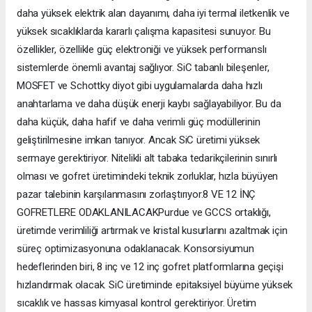
daha yüksek elektrik alan dayanımı, daha iyi termal iletkenlik ve
yüksek sıcaklıklarda kararlı çalışma kapasitesi sunuyor. Bu
özellikler, özellikle güç elektroniği ve yüksek performanslı
sistemlerde önemli avantaj sağlıyor. SiC tabanlı bileşenler,
MOSFET ve Schottky diyot gibi uygulamalarda daha hızlı
anahtarlama ve daha düşük enerji kaybı sağlayabiliyor. Bu da
daha küçük, daha hafif ve daha verimli güç modüllerinin
geliştirilmesine imkan tanıyor. Ancak SiC üretimi yüksek
sermaye gerektiriyor. Nitelikli alt tabaka tedarikçilerinin sınırlı
olması ve gofret üretimindeki teknik zorluklar, hızla büyüyen
pazar talebinin karşılanmasını zorlaştırıyor.8 VE 12 İNÇ
GOFRETLERE ODAKLANILACAKPurdue ve GCCS ortaklığı,
üretimde verimliliği artırmak ve kristal kusurlarını azaltmak için
süreç optimizasyonuna odaklanacak. Konsorsiyumun
hedeflerinden biri, 8 inç ve 12 inç gofret platformlarına geçişi
hızlandırmak olacak. SiC üretiminde epitaksiyel büyüme yüksek
sıcaklık ve hassas kimyasal kontrol gerektiriyor. Üretim