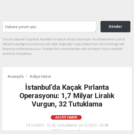
Gönder
Yorum yazarak Topluluk Kuralları’nı kabul etmiş bulunuyor ve adliyehaber.com.tr
sitesine yaptığınız yorumunuzla ilgili doğrudan veya dolaylı tüm sorumluluğu tek
başınıza üstleniyorsunuz. Yazılan tüm yorumlardan site yönetimi hiçbir şekilde
sorumlu tutulamaz.
Anasayfa
Adliye Haber
İstanbul’da Kaçak Pırlanta
Operasyonu: 1,7 Milyar Liralık
Vurgun, 32 Tutuklama
ADLIYE HABER
14.10.2025 - 12:42, Güncelleme: 24.12.2025 - 23:08
5800+ kez okundu.