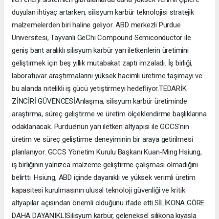
duyulan ihtiyaç artarken, silisyum karbür teknolojisi stratejik
malzemelerden biri haline geliyor. ABD merkezli Purdue
Üniversitesi, Tayvanlı GeChi Compound Semiconductor ile
geniş bant aralıklı silisyum karbür yarı iletkenlerin üretimini
geliştirmek için beş yıllık mutabakat zaptı imzaladı. İş birliği,
laboratuvar araştırmalarını yüksek hacimli üretime taşımayı ve
bu alanda nitelikli iş gücü yetiştirmeyi hedefliyor.TEDARİK
ZİNCİRİ GÜVENCESİAnlaşma, silisyum karbür üretiminde
araştırma, süreç geliştirme ve üretim ölçeklendirme başlıklarına
odaklanacak. Purdue’nun yarı iletken altyapısı ile GCCS’nin
üretim ve süreç geliştirme deneyiminin bir araya getirilmesi
planlanıyor. GCCS Yönetim Kurulu Başkanı Kuan-Ming Hsiung,
iş birliğinin yalnızca malzeme geliştirme çalışması olmadığını
belirtti. Hsiung, ABD içinde dayanıklı ve yüksek verimli üretim
kapasitesi kurulmasının ulusal teknoloji güvenliği ve kritik
altyapılar açısından önemli olduğunu ifade etti.SİLİKONA GÖRE
DAHA DAYANIKLISilisyum karbür, geleneksel silikona kıyasla