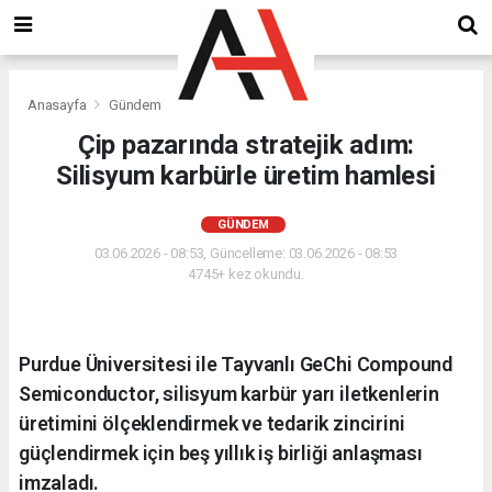
Anasayfa
Gündem
Çip pazarında stratejik adım:
Silisyum karbürle üretim hamlesi
GÜNDEM
03.06.2026 - 08:53, Güncelleme: 03.06.2026 - 08:53
4745+ kez okundu.
Purdue Üniversitesi ile Tayvanlı GeChi Compound
Semiconductor, silisyum karbür yarı iletkenlerin
üretimini ölçeklendirmek ve tedarik zincirini
güçlendirmek için beş yıllık iş birliği anlaşması
imzaladı.