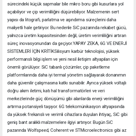
sürecindeki küçük sapmalar bile mikro boru gibi kusurlara yol
açabiliyor ve çip verimliliğini düşürebiliyor. Malzemenin sert
yapısı da litografi, parlatma ve aşındırma süreçlerini daha
maliyetli hale getiriyor. Bu nedenle SiC pazarında rekabet gücü,
yalnızca üretim kapasitesinden değil, üretim verimliliğini artıran
süreç inovasyonundan da geçiyor.YAPAY ZEKA, 6G VE ENERJİ
SİSTEMLERİ İÇİN KRİTİKSilisyum karbür teknolojisi, yüksek
performanslı bilgi işlem ve yeni nesil iletişim altyapıları için
önemli görülüyor. SiC tabanlı çözümler, çip paketleme
platformlarında daha iyi termal yönetim sağlayarak donanımın
daha güvenilir çalışmasına katkı sunabilir. Ayrıca yüksek voltajlı
doğru akım iletimi, katı hal transformatörleri ve veri
merkezlerinde güç dönüşümü gibi alanlarda enerji verimliliğini
artırma potansiyeli taşıyor. 6G telekomünikasyon altyapısında
da yüksek frekanslı ve verimli cihazlara duyulan ihtiyaç, SiC gibi
geniş bant aralıklı malzemelere ilgiyi artırıyor. Bugün SiC
pazarında Wolfspeed, Coherent ve STMicroelectronics gibi az