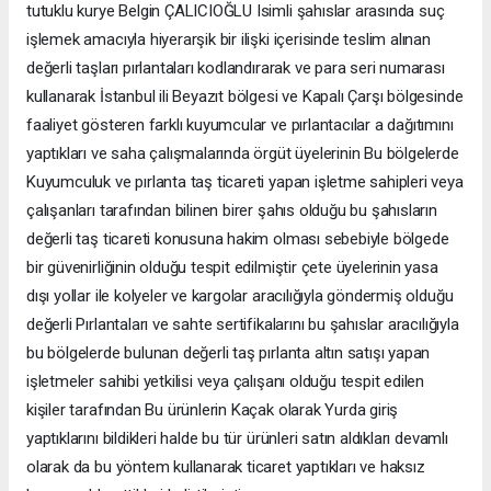
tutuklu kurye Belgin ÇALICIOĞLU Isimli şahıslar arasında suç
işlemek amacıyla hiyerarşik bir ilişki içerisinde teslim alınan
değerli taşları pırlantaları kodlandırarak ve para seri numarası
kullanarak İstanbul ili Beyazıt bölgesi ve Kapalı Çarşı bölgesinde
faaliyet gösteren farklı kuyumcular ve pırlantacılar a dağıtımını
yaptıkları ve saha çalışmalarında örgüt üyelerinin Bu bölgelerde
Kuyumculuk ve pırlanta taş ticareti yapan işletme sahipleri veya
çalışanları tarafından bilinen birer şahıs olduğu bu şahısların
değerli taş ticareti konusuna hakim olması sebebiyle bölgede
bir güvenirliğinin olduğu tespit edilmiştir çete üyelerinin yasa
dışı yollar ile kolyeler ve kargolar aracılığıyla göndermiş olduğu
değerli Pırlantaları ve sahte sertifikalarını bu şahıslar aracılığıyla
bu bölgelerde bulunan değerli taş pırlanta altın satışı yapan
işletmeler sahibi yetkilisi veya çalışanı olduğu tespit edilen
kişiler tarafından Bu ürünlerin Kaçak olarak Yurda giriş
yaptıklarını bildikleri halde bu tür ürünleri satın aldıkları devamlı
olarak da bu yöntem kullanarak ticaret yaptıkları ve haksız