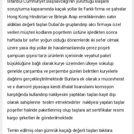
İstanbul Cumhuriyet Başsavcılığı’nın yürüttüğü Başarılı
soruşturma kapsamında kaçak yollar ile Farklı firma ve şahıslar
Hong Kong Hindistan ve Birleşik Arap emirliklerinden satın
aldıkları değerli taşları Dubai'de gruplandırıp alıcı firmaya özel
verilen müşteri kodlarını poşetlerin üstüne işledikten sonra
haftada bir sefer yoğun olduğu dönemlerde iki sefer olmak
üzere yasa dışı yollar ile havalimanlarında çerez poşeti
şampuan şişesi tarzı ürünlerin içerisinde veyahut paket
büyüklüğüne bağlı olarak kurye üzerinden ülkeye sokulup
genelde çarşamba ve perşembe günleri belirtilen kuryelerle
dağıtımı gerçekleştirilmektedir Bunlara ek olarak x mücevherat
ve x diamont piyasaya kendi ithalat lisanslarını komisyon
karşılığında kullandırıp nakliyesini yaptıkları taşları kayıt dışı
olarak sahiplerine teslim etmektedirler nakliyesi yapılan taşlar
poşetler halinde paketlenmiş olup taşlara ait sertifikalar resmi
kargo şirketleri ile gönderilmektedir.
Temin edilmiş olan gümrük kaçağı değerli taşları takılara