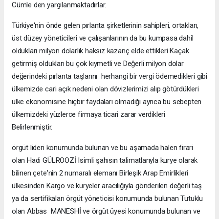
Cümle den yargılanmaktadırlar.
Türkiye'nin önde gelen pırlanta şirketlerinin sahipleri, ortakları,
üst düzey yöneticileri ve çalışanlarının da bu kumpasa dahil
oldukları milyon dolarlık haksız kazanç elde ettikleri Kaçak
getirmiş oldukları bu çok kıymetli ve Değerli milyon dolar
değerindeki pırlanta taşlarını herhangi bir vergi ödemedikleri gibi
ülkemizde cari açık nedeni olan dövizlerimizi alıp götürdükleri
ülke ekonomisine hiçbir faydaları olmadığı ayrıca bu sebepten
ülkemizdeki yüzlerce firmaya ticari zarar verdikleri
Belirlenmiştir.
örgüt lideri konumunda bulunan ve bu aşamada halen firari
olan Hadi GÜLROOZİ Isimli şahısın talimatlarıyla kurye olarak
bilinen çete'nin 2 numaralı elemanı Birleşik Arap Emirlikleri
ülkesinden Kargo ve kuryeler aracılığıyla gönderilen değerli taş
ya da sertifikaları örgüt yöneticisi konumunda bulunan Tutuklu
olan Abbas MANESHİ ve örgüt üyesi konumunda bulunan ve