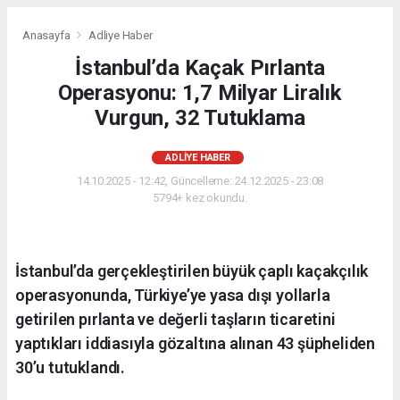
Anasayfa
Adliye Haber
İstanbul’da Kaçak Pırlanta
Operasyonu: 1,7 Milyar Liralık
Vurgun, 32 Tutuklama
ADLIYE HABER
14.10.2025 - 12:42, Güncelleme: 24.12.2025 - 23:08
5794+ kez okundu.
İstanbul’da gerçekleştirilen büyük çaplı kaçakçılık
operasyonunda, Türkiye’ye yasa dışı yollarla
getirilen pırlanta ve değerli taşların ticaretini
yaptıkları iddiasıyla gözaltına alınan 43 şüpheliden
30’u tutuklandı.