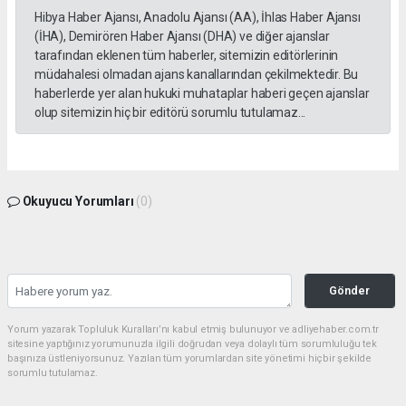
Hibya Haber Ajansı, Anadolu Ajansı (AA), İhlas Haber Ajansı
(İHA), Demirören Haber Ajansı (DHA) ve diğer ajanslar
tarafından eklenen tüm haberler, sitemizin editörlerinin
müdahalesi olmadan ajans kanallarından çekilmektedir. Bu
haberlerde yer alan hukuki muhataplar haberi geçen ajanslar
olup sitemizin hiç bir editörü sorumlu tutulamaz...
Okuyucu Yorumları
(0)
Gönder
Yorum yazarak Topluluk Kuralları’nı kabul etmiş bulunuyor ve adliyehaber.com.tr
sitesine yaptığınız yorumunuzla ilgili doğrudan veya dolaylı tüm sorumluluğu tek
başınıza üstleniyorsunuz. Yazılan tüm yorumlardan site yönetimi hiçbir şekilde
sorumlu tutulamaz.