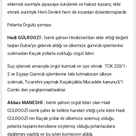
eklemek suretiyle piyasaya sürülerek ve haksız kazanç elde
etmek suretiyle Hem Devleti hem de insanları dolandırmışlardır.
Pırlanta Örgütü şeması
Hadi GÜLROOZİ :
İsimli şahsın Hindistan'dan elde ettiği değerli
taşları Dubai'ye giderek aldığı ve ülkemize gümrük işlemlerine
sokmadan Kaçak yollarla soktuğu örgüt lideri.
Suç işlemek amacıyla örgüt kurmak ve üye olmak TCK 220/1-
2 ve Eşyayı Gümrük işlemlerine tabi tutmaksızın ülkeye
sokmak, Ticaretini yapmak Kaçakçılıkla Mücadele kanunu3/1
Cümle den yargılanmaktadırlar.
Abbas MANESHİ :
Isimli şahsın örgüt lideri olan Hadi
GÜLROOZİ isimli şahıs ile birlikte hareket ettiği çete lideri Hadi
GÜLROOZİ nin Kaçak yollar ile ülkemize sokmuş olduğu
pırlanta taşlarını kendisine söylemiş olduğu pırlantacılara
dağıtımını yaptığı ve bu işten komisyon aldığı,