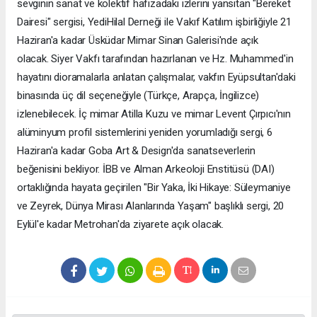
sevginin sanat ve kolektif hafızadaki izlerini yansıtan "Bereket
Dairesi" sergisi, YediHilal Derneği ile Vakıf Katılım işbirliğiyle 21
Haziran'a kadar Üsküdar Mimar Sinan Galerisi'nde açık
olacak. Siyer Vakfı tarafından hazırlanan ve Hz. Muhammed'in
hayatını dioramalarla anlatan çalışmalar, vakfın Eyüpsultan'daki
binasında üç dil seçeneğiyle (Türkçe, Arapça, İngilizce)
izlenebilecek. İç mimar Atilla Kuzu ve mimar Levent Çırpıcı'nın
alüminyum profil sistemlerini yeniden yorumladığı sergi, 6
Haziran'a kadar Goba Art & Design'da sanatseverlerin
beğenisini bekliyor. İBB ve Alman Arkeoloji Enstitüsü (DAI)
ortaklığında hayata geçirilen "Bir Yaka, İki Hikaye: Süleymaniye
ve Zeyrek, Dünya Mirası Alanlarında Yaşam" başlıklı sergi, 20
Eylül'e kadar Metrohan'da ziyarete açık olacak.