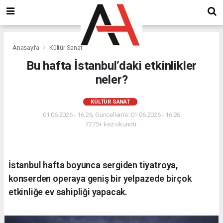
Anasayfa
Kültür Sanat
Bu hafta İstanbul’daki etkinlikler
neler?
KÜLTÜR SANAT
01.06.2026 - 16:26, Güncelleme: 01.06.2026 - 16:26
7275+ kez okundu.
İstanbul hafta boyunca sergiden tiyatroya,
konserden operaya geniş bir yelpazede birçok
etkinliğe ev sahipliği yapacak.