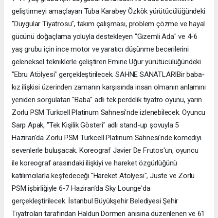
geliştirmeyi amaçlayan Tuba Karabey Özkök yürütücülüğündeki
"Duygular Tiyatrosu", takım çalışması, problem çözme ve hayal
gücünü doğaçlama yoluyla destekleyen "Gizemli Ada" ve 4-6
yaş grubu için ince motor ve yaratıcı düşünme becerilerini
geleneksel tekniklerle geliştiren Emine Uğur yürütücülüğündeki
"Ebru Atölyesi" gerçekleştirilecek. SAHNE SANATLARIBir baba-
kız ilişkisi üzerinden zamanın karşısında insan olmanın anlamını
yeniden sorgulatan "Baba" adlı tek perdelik tiyatro oyunu, yarın
Zorlu PSM Turkcell Platinum Sahnesi'nde izlenebilecek. Oyuncu
Sarp Apak, "Tek Kişilik Gösteri" adlı stand-up şovuyla 5
Haziran'da Zorlu PSM Turkcell Platinum Sahnesi'nde komediyi
sevenlerle buluşacak. Koreograf Javier De Frutos'un, oyuncu
ile koreograf arasındaki ilişkiyi ve hareket özgürlüğünü
katılımcılarla keşfedeceği "Hareket Atölyesi", Juste ve Zorlu
PSM işbirliğiyle 6-7 Haziran'da Sky Lounge'da
gerçekleştirilecek. İstanbul Büyükşehir Belediyesi Şehir
Tiyatroları tarafından Haldun Dormen anısına düzenlenen ve 61