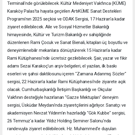
Terminali'nde görülebilecek. Kültür Medeniyet Vakfınca (KÜME)
Karaköy Palas'ta hayata geçirilen ArtıKÜME Sanat Destekleri
Programı'nın 2025 seçkisi ve ODAK Sergisi, 17 Haziran'a kadar
ziyaret edilebilecek. Aile ve Sosyal Hizmetler Bakanlığı
himayesinde, Kültür ve Turizm Bakanlığı ev sahipliğinde
düzenlenen Rami Çocuk ve Sanat Bienali, kitapları üç boyutlu ve
deneyimlenebilir mekanlara dönüştürerek 15 Haziran'a kadar
Rami Kütüphanesi'nde ücretsiz gezilebilecek. Şair, yazar ve fikir
adamı Sezai Karakoç'un arşiv belgeleri, el yazıları, ilk baskı
eserleri ve şahsi daktilosunu içeren "Zamana Adanmış Sözler"
sergisi, 22 Haziran'a kadar Rami Kütüphanesi'nde ziyarete açık
olacak. Cumhurbaşkanlığı İletişim Başkanlığı ve Okçular
Vakfının desteğiyle hazırlanan "Gazze Mektupları" deneyim
sergisi, Üsküdar Meydanı'nda ziyaretçilerini ağırlıyor. Sanatçı ve
akademisyen Nevzat Yıldırım'ın hazırladığı "Gök Kubbe" sergisi,
26 Temmuz'a kadar Yıldız Holding Seminer Salonu'nda
randevuyla ziyaret edilebilecek. Hz. Muhammed'e duyulan