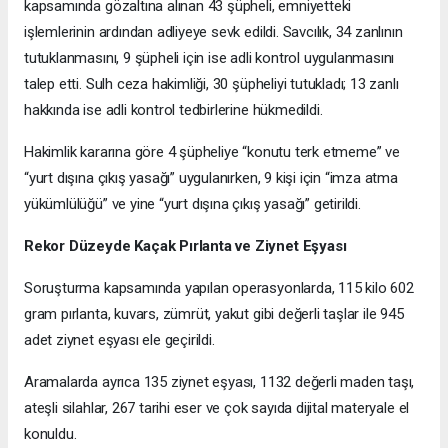
kapsamında gözaltına alınan 43 şüpheli, emniyetteki
işlemlerinin ardından adliyeye sevk edildi. Savcılık, 34 zanlının
tutuklanmasını, 9 şüpheli için ise adli kontrol uygulanmasını
talep etti. Sulh ceza hakimliği, 30 şüpheliyi tutukladı; 13 zanlı
hakkında ise adli kontrol tedbirlerine hükmedildi.
Hakimlik kararına göre 4 şüpheliye “konutu terk etmeme” ve
“yurt dışına çıkış yasağı” uygulanırken, 9 kişi için “imza atma
yükümlülüğü” ve yine “yurt dışına çıkış yasağı” getirildi.
Rekor Düzeyde Kaçak Pırlanta ve Ziynet Eşyası
Soruşturma kapsamında yapılan operasyonlarda, 115 kilo 602
gram pırlanta, kuvars, zümrüt, yakut gibi değerli taşlar ile 945
adet ziynet eşyası ele geçirildi.
Aramalarda ayrıca 135 ziynet eşyası, 1132 değerli maden taşı,
ateşli silahlar, 267 tarihi eser ve çok sayıda dijital materyale el
konuldu.