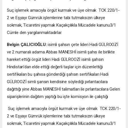
Suç işlemek amacıyla örgüt kurmak ve üye olmak TCK 220/1-
2 ve Eşyayı Gümrük işlemlerine tabi tutmaksızın ülkeye
sokmak, Ticaretini yapmak Kaçakçılıkla Mücadele kanunu3/1
Cümle den yargılanmaktadırlar.
Belgin ÇALICIOĞLU:
isimli şahsın çete lideri Hadi GÜLROOZİ
ve 2 numaralı adama Abbas MANESHİ isimli şahıs ile birlikte
hareket ettiği örgüt lideri Hadi GÜLROOZİ isimli şahsın
Hindistan'dan elde ettiği değerli taşlar için düzenlettiği
sertifikaları bu şahısa gönderdiği şahsın sertifikaları Hadi
GÜLROOZİ simli şansın kendisine söylediği pırlantacılara
dağıttığı yine Abbas MANESHİ talimatları ile pırlantacılara Gelen
siparişlerinin dağıtım yaptığı bu işte komisyon ile çalıştığı
Suç işlemek amacıyla örgüt kurmak ve üye olmak TCK 220/1-
2 ve Eşyayı Gümrük işlemlerine tabi tutmaksızın ülkeye
sokmak, Ticaretini yapmak Kaçakçılıkla Mücadele kanunu3/1