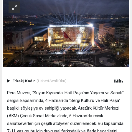
Erkek
|
Kadın
(Haberi Sesli Oku)
Pera Müzesi, "Suyun Kıyısında: Halil Paşa'nın Yaşamı ve Sanatı"
sergisi kapsamında, 4 Haziran'da "Sergi Kültürü ve Halil Paşa"
başlıklı söyleşiye ev sahipliği yapacak. Atatürk Kültür Merkezi
(AKM) Çocuk Sanat Merkezi'nde, 6 Haziran'da minik
sanatseverler için çeşitli atölyeler düzenlenecek. Bu kapsamda
7-11 yaş grubu için duygusal farkındalık ve ifade becerilerini