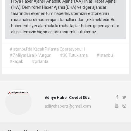
Hibya Haber Ajansı, Anadolu Ajansı (AA), İhlas Haber Ajansı
(İHA), Demirören Haber Ajansı (DHA) ve diğer ajanslar
tarafından eklenen tüm haberler, sitemizin editörlerinin
müdahalesi olmadan ajans kanallarından çekilmektedir. Bu
haberlerde yer alan hukuki muhataplar haberi geçen ajanslar
olup sitemizin hiç bir editörü sorumlu tutulamaz...
#İstanbul’da Kaçak Pırlanta Operasyonu: 1
#7 Milyar Liralık Vurgun
#30 Tutuklama
#istanbul
#kaçak
#pırlanta
Adliye Haber Cevdet Düz
adliyehabertr@gmail.com