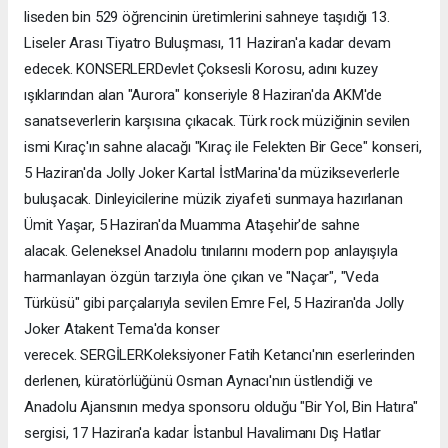
liseden bin 529 öğrencinin üretimlerini sahneye taşıdığı 13.
Liseler Arası Tiyatro Buluşması, 11 Haziran'a kadar devam
edecek. KONSERLERDevlet Çoksesli Korosu, adını kuzey
ışıklarından alan "Aurora" konseriyle 8 Haziran'da AKM'de
sanatseverlerin karşısına çıkacak. Türk rock müziğinin sevilen
ismi Kıraç'ın sahne alacağı "Kıraç ile Felekten Bir Gece" konseri,
5 Haziran'da Jolly Joker Kartal İstMarina'da müzikseverlerle
buluşacak. Dinleyicilerine müzik ziyafeti sunmaya hazırlanan
Ümit Yaşar, 5 Haziran'da Muamma Ataşehir'de sahne
alacak. Geleneksel Anadolu tınılarını modern pop anlayışıyla
harmanlayan özgün tarzıyla öne çıkan ve "Naçar", "Veda
Türküsü" gibi parçalarıyla sevilen Emre Fel, 5 Haziran'da Jolly
Joker Atakent Tema'da konser
verecek. SERGİLERKoleksiyoner Fatih Ketancı'nın eserlerinden
derlenen, küratörlüğünü Osman Aynacı'nın üstlendiği ve
Anadolu Ajansının medya sponsoru olduğu "Bir Yol, Bin Hatıra"
sergisi, 17 Haziran'a kadar İstanbul Havalimanı Dış Hatlar