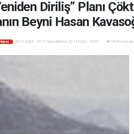
niden Diriliş” Planı Çökt
nın Beyni Hasan Kavasoğ
20.11.2025 - 19:17, Güncelleme: 20.11.2025 - 19:55
1475+ kez ok
 Haber