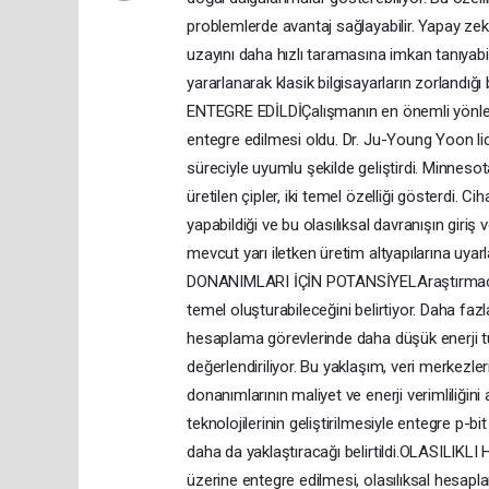
problemlerde avantaj sağlayabilir. Yapay z
uzayını daha hızlı taramasına imkan tanıyabili
yararlanarak klasik bilgisayarların zorlandığ
ENTEGRE EDİLDİÇalışmanın en önemli yönlerin
entegre edilmesi oldu. Dr. Ju-Young Yoon li
süreciyle uyumlu şekilde geliştirdi. Minneso
üretilen çipler, iki temel özelliği gösterdi.
yapabildiği ve bu olasılıksal davranışın giriş 
mevcut yarı iletken üretim altyapılarına u
DONANIMLARI İÇİN POTANSİYELAraştırmacılar, t
temel oluşturabileceğini belirtiyor. Daha fazl
hesaplama görevlerinde daha düşük enerji tük
değerlendiriliyor. Bu yaklaşım, veri merkezl
donanımlarının maliyet ve enerji verimliliğini
teknolojilerinin geliştirilmesiyle entegre p-bi
daha da yaklaştıracağı belirtildi.OLASILIKL
üzerine entegre edilmesi, olasılıksal hesap