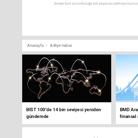
dolaylı tüm sorumluluğu tek başınıza üstleniyorsunuz
Anasayfa
Adliye Haber
BIST 100'de 14 bin seviyesi yeniden
BMD Araş
gündemde
finansal