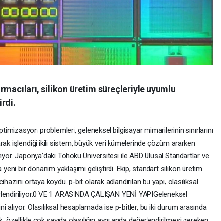
rmacıları, silikon üretim süreçleriyle uyumlu
irdi.
mizasyon problemleri, geleneksel bilgisayar mimarilerinin sınırlarını
rak işlendiği ikili sistem, büyük veri kümelerinde çözüm ararken
riyor. Japonya’daki Tohoku Üniversitesi ile ABD Ulusal Standartlar ve
 yeni bir donanım yaklaşımı geliştirdi. Ekip, standart silikon üretim
 cihazını ortaya koydu. p-bit olarak adlandırılan bu yapı, olasılıksal
erlendiriliyor.0 VE 1 ARASINDA ÇALIŞAN YENİ YAPIGeleneksel
ini alıyor. Olasılıksal hesaplamada ise p-bitler, bu iki durum arasında
k, özellikle çok sayıda olasılığın aynı anda değerlendirilmesi gereken