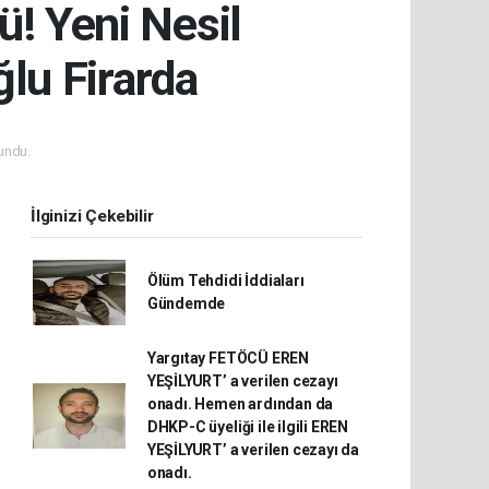
ü! Yeni Nesil
lu Firarda
undu.
İlginizi Çekebilir
Ölüm Tehdidi İddiaları
Gündemde
Yargıtay FETÖCÜ EREN
YEŞİLYURT’ a verilen cezayı
onadı. Hemen ardından da
DHKP-C üyeliği ile ilgili EREN
YEŞİLYURT’ a verilen cezayı da
onadı.