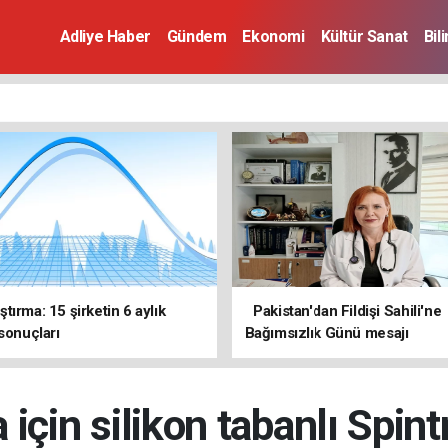
Adliye Haber
Gündem
Ekonomi
Kültür Sanat
Bil
tırma: 15 şirketin 6 aylık
Pakistan'dan Fildişi Sahili'ne
 sonuçları
Bağımsızlık Günü mesajı
için silikon tabanlı Spintr