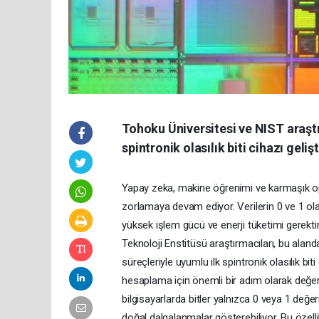
Tohoku Üniversitesi ve NIST araştı
spintronik olasılık biti cihazı gelişt
Yapay zeka, makine öğrenimi ve karmaşık opti
zorlamaya devam ediyor. Verilerin 0 ve 1 ola
yüksek işlem gücü ve enerji tüketimi gerekti
Teknoloji Enstitüsü araştırmacıları, bu alanda
süreçleriyle uyumlu ilk spintronik olasılık biti
hesaplama için önemli bir adım olarak değ
bilgisayarlarda bitler yalnızca 0 veya 1 değer
doğal dalgalanmalar gösterebiliyor. Bu özelli