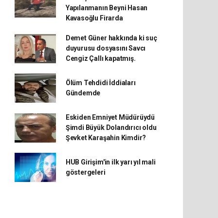
Yapılanmanın Beyni Hasan
Kavasoğlu Firarda
Demet Güner hakkında ki suç
duyurusu dosyasını Savcı
Cengiz Çallı kapatmış.
Ölüm Tehdidi İddiaları
Gündemde
Eskiden Emniyet Müdürüydü
Şimdi Büyük Dolandırıcı oldu
Şevket Karaşahin Kimdir?
HUB Girişim'in ilk yarı yıl mali
göstergeleri