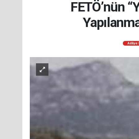
FETÖ’nün “Ye
Yapılanma
Adliye