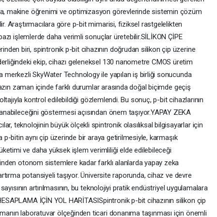
eka, makine öğrenimi ve optimizasyon görevlerinde sistemin çözüm
r. Araştırmacılara göre p-bit mimarisi, fiziksel rastgelelikten
ı bazı işlemlerde daha verimli sonuçlar üretebilir.SİLİKON ÇİPE
den biri, spintronik p-bit cihazının doğrudan silikon çip üzerine
derliğindeki ekip, cihazı geleneksel 130 nanometre CMOS üretim
ta merkezli SkyWater Technology ile yapılan iş birliği sonucunda
 Cihazın zaman içinde farklı durumlar arasında doğal biçimde geçiş
voltajıyla kontrol edilebildiği gözlemlendi. Bu sonuç, p-bit cihazlarının
yarlanabileceğini göstermesi açısından önem taşıyor.YAPAY ZEKA
eknolojinin büyük ölçekli spintronik olasılıksal bilgisayarlar için
a p-bitin aynı çip üzerinde bir araya getirilmesiyle, karmaşık
etimi ve daha yüksek işlem verimliliği elde edilebileceği
erinden otonom sistemlere kadar farklı alanlarda yapay zeka
 artırma potansiyeli taşıyor. Üniversite raporunda, cihaz ve devre
t sayısının artırılmasının, bu teknolojiyi pratik endüstriyel uygulamalara
I HESAPLAMA İÇİN YOL HARİTASISpintronik p-bit cihazının silikon çip
lamanın laboratuvar ölçeğinden ticari donanıma taşınması için önemli