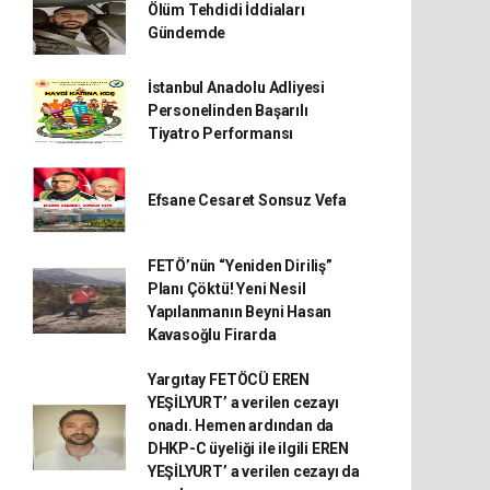
Ölüm Tehdidi İddiaları
Gündemde
İstanbul Anadolu Adliyesi
Personelinden Başarılı
Tiyatro Performansı
Efsane Cesaret Sonsuz Vefa
FETÖ’nün “Yeniden Diriliş”
Planı Çöktü! Yeni Nesil
Yapılanmanın Beyni Hasan
Kavasoğlu Firarda
Yargıtay FETÖCÜ EREN
YEŞİLYURT’ a verilen cezayı
onadı. Hemen ardından da
DHKP-C üyeliği ile ilgili EREN
YEŞİLYURT’ a verilen cezayı da