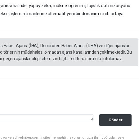
işmesi halinde, yapay zeka, makine öğrenimi, lojistik optimizasyonu
sel işlem mimarilerine alternatif yeni bir donanım sınıfı ortaya
as Haber Ajansı (İHA), Demirören Haber Ajansı (DHA) ve diğer ajanslar
editörlerinin müdahalesi olmadan ajans kanallarından çekilmektedir. Bu
 geçen ajanslar olup sitemizin hiç bir editörü sorumlu tutulamaz...
Gönder
uyor ve adliyehaber.com.tr sitesine yaptığınız yorumunuzla ilgili doğrudan veya