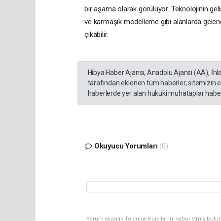
bir aşama olarak görülüyor. Teknolojinin gel
ve karmaşık modelleme gibi alanlarda gelenek
çıkabilir.
Hibya Haber Ajansı, Anadolu Ajansı (AA), İhl
tarafından eklenen tüm haberler, sitemizin 
haberlerde yer alan hukuki muhataplar haberi
Okuyucu Yorumları
(0)
Yorum yazarak Topluluk Kuralları’nı kabul etmiş bulun