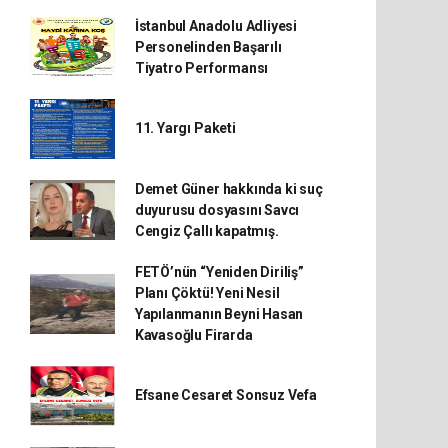
İstanbul Anadolu Adliyesi
Personelinden Başarılı
Tiyatro Performansı
11. Yargı Paketi
Demet Güner hakkında ki suç
duyurusu dosyasını Savcı
Cengiz Çallı kapatmış.
FETÖ’nün “Yeniden Diriliş”
Planı Çöktü! Yeni Nesil
Yapılanmanın Beyni Hasan
Kavasoğlu Firarda
Efsane Cesaret Sonsuz Vefa