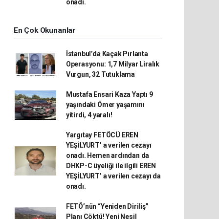
onadı.
En Çok Okunanlar
İstanbul’da Kaçak Pırlanta
Operasyonu: 1,7 Milyar Liralık
Vurgun, 32 Tutuklama
Mustafa Ensari Kaza Yaptı 9
yaşındaki Ömer yaşamını
yitirdi, 4 yaralı!
Yargıtay FETÖCÜ EREN
YEŞİLYURT’ a verilen cezayı
onadı. Hemen ardından da
DHKP-C üyeliği ile ilgili EREN
YEŞİLYURT’ a verilen cezayı da
onadı.
FETÖ’nün “Yeniden Diriliş”
Planı Çöktü! Yeni Nesil