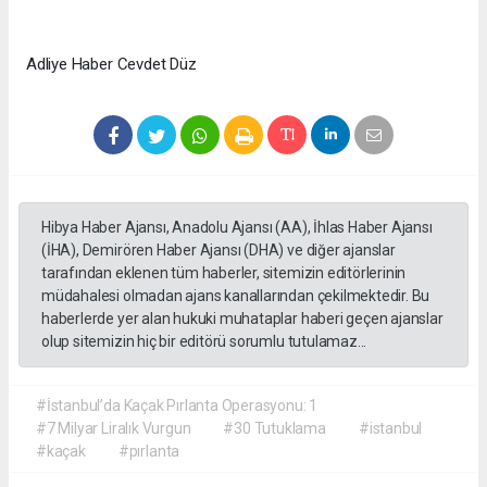
Adliye Haber Cevdet Düz
Hibya Haber Ajansı, Anadolu Ajansı (AA), İhlas Haber Ajansı
(İHA), Demirören Haber Ajansı (DHA) ve diğer ajanslar
tarafından eklenen tüm haberler, sitemizin editörlerinin
müdahalesi olmadan ajans kanallarından çekilmektedir. Bu
haberlerde yer alan hukuki muhataplar haberi geçen ajanslar
olup sitemizin hiç bir editörü sorumlu tutulamaz...
#İstanbul’da Kaçak Pırlanta Operasyonu: 1
#7 Milyar Liralık Vurgun
#30 Tutuklama
#istanbul
#kaçak
#pırlanta