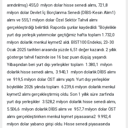
arındırılmış) 455,0 milyon dolar hisse senedi alımı, 721,8
milyon dolar Devlet İç Borçlanma Senedi (DİBS-Kesin Alım1)
alımı ve 555,1 milyon dolar Özel Sektör Tahvil alımı
gerçekleştirdiği belirtildi. Raporda şunlar kaydedildi: “Böylelikle
yurt dışı yerleşik yatırımcılar geçtiğimiz hafta toplam 1.732,0
milyon dolarlık menkul kıymet2 aldı. BİST100 Endeksi, 23-30
Ocak 2025 tarihleri arasında yüzde 6,51 değer kazandı. 2 yıllık
gösterge tahvil faizinde ise 16 baz puan düşüş yaşandı.
Yılbaşından beri yurt dışı yerleşikler toplam 1.380,1 milyon
dolarlık hisse senedi alımı, 3.940,1 milyon dolarlık DİBS alımı
ve 919,5 milyon dolar ÖST alımı yaptı. Yurt dışı yerleşikler
böylelikle 2026 yılında toplam 6.239,6 milyon dolarlık menkul
kıymet2 alımı gerçekleştirmiş oldu. Son 1 yıllık süre zarfında
yurt dışı yerleşikler 3.528,2 milyon dolarlık hisse senedi alımı,
5.506,6 milyon dolarlık DİBS alımı ve 957,7 milyon dolar ÖST
alımı gerçekleştirirken menkul kıymet piyasasına2 9.992,4
milyon dolar yabancı girişi oldu. Hisse senedi piyasasında