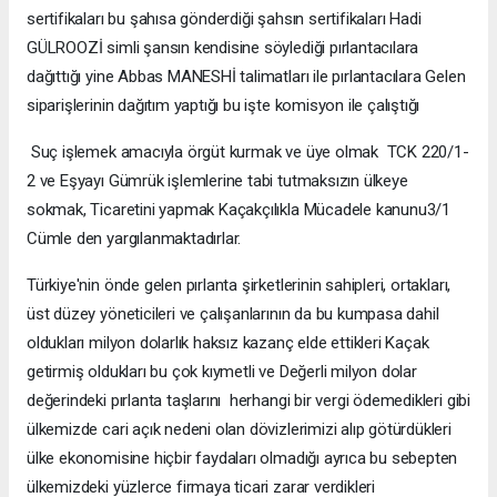
sertifikaları bu şahısa gönderdiği şahsın sertifikaları Hadi
GÜLROOZİ simli şansın kendisine söylediği pırlantacılara
dağıttığı yine Abbas MANESHİ talimatları ile pırlantacılara Gelen
siparişlerinin dağıtım yaptığı bu işte komisyon ile çalıştığı
Suç işlemek amacıyla örgüt kurmak ve üye olmak TCK 220/1-
2 ve Eşyayı Gümrük işlemlerine tabi tutmaksızın ülkeye
sokmak, Ticaretini yapmak Kaçakçılıkla Mücadele kanunu3/1
Cümle den yargılanmaktadırlar.
Türkiye'nin önde gelen pırlanta şirketlerinin sahipleri, ortakları,
üst düzey yöneticileri ve çalışanlarının da bu kumpasa dahil
oldukları milyon dolarlık haksız kazanç elde ettikleri Kaçak
getirmiş oldukları bu çok kıymetli ve Değerli milyon dolar
değerindeki pırlanta taşlarını herhangi bir vergi ödemedikleri gibi
ülkemizde cari açık nedeni olan dövizlerimizi alıp götürdükleri
ülke ekonomisine hiçbir faydaları olmadığı ayrıca bu sebepten
ülkemizdeki yüzlerce firmaya ticari zarar verdikleri