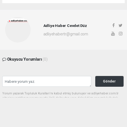
Adliye Haber Cevdet Düz
adliyehabertr@gmail.com
Okuyucu Yorumları
(0)
Gönder
Yorum yazarak Topluluk Kuralları’nı kabul etmiş bulunuyor ve adliyehaber.com.tr
sitesine yaptığınız yorumunuzla ilgili doğrudan veya dolaylı tüm sorumluluğu tek
başınıza üstleniyorsunuz. Yazılan tüm yorumlardan site yönetimi hiçbir şekilde
sorumlu tutulamaz.