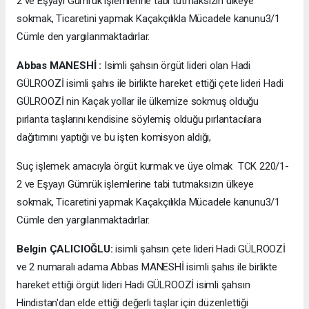
2 ve Eşyayı Gümrük işlemlerine tabi tutmaksızın ülkeye
sokmak, Ticaretini yapmak Kaçakçılıkla Mücadele kanunu3/1
Cümle den yargılanmaktadırlar.
Abbas MANESHİ :
Isimli şahsın örgüt lideri olan Hadi
GÜLROOZİ isimli şahıs ile birlikte hareket ettiği çete lideri Hadi
GÜLROOZİ nin Kaçak yollar ile ülkemize sokmuş olduğu
pırlanta taşlarını kendisine söylemiş olduğu pırlantacılara
dağıtımını yaptığı ve bu işten komisyon aldığı,
Suç işlemek amacıyla örgüt kurmak ve üye olmak TCK 220/1-
2 ve Eşyayı Gümrük işlemlerine tabi tutmaksızın ülkeye
sokmak, Ticaretini yapmak Kaçakçılıkla Mücadele kanunu3/1
Cümle den yargılanmaktadırlar.
Belgin ÇALICIOĞLU:
isimli şahsın çete lideri Hadi GÜLROOZİ
ve 2 numaralı adama Abbas MANESHİ isimli şahıs ile birlikte
hareket ettiği örgüt lideri Hadi GÜLROOZİ isimli şahsın
Hindistan'dan elde ettiği değerli taşlar için düzenlettiği