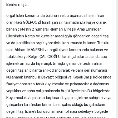
Belirlenmiştir.
örgüt lideri konumunda bulunan ve bu aşamada halen firari
olan Hadi GÜLROOZİ Isimli şahısın talimatlarıyla kurye olarak
bilinen çete'nin 2 numaralı elemanı Birleşik Arap Emirlikleri
ülkesinden Kargo ve kuryeler aracılığıyla gönderilen değerli taş
ya da sertifikaları örgüt yöneticisi konumunda bulunan Tutuklu
olan Abbas MANESHİ ve örgüt üyesi konumunda bulunan ve
tutuklu kurye Belgin ÇALICIOĞLU Isimli şahıslar arasında suç
işlemek amacıyla hiyerarşik bir ilişki içerisinde teslim alınan
değerli taşları pırlantaları kodlandırarak ve para seri numarası
kullanarak İstanbul ili Beyazıt bölgesi ve Kapalı Çarşı bölgesinde
faaliyet gösteren farklı kuyumcular ve pırlantacılar a dağıtımını
yaptıkları ve saha çalışmalarında örgüt üyelerinin Bu bölgelerde
Kuyumculuk ve pırlanta taş ticareti yapan işletme sahipleri veya
çalışanları tarafından bilinen birer şahıs olduğu bu şahısların
değerli taş ticareti konusuna hakim olması sebebiyle bölgede