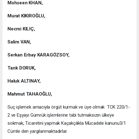
Mohseen KHAN,
Murat KIKIROĞLU,
Necmi KILIÇ,
Salim VAN,
Serkan Erbay KARAGÖZSOY,
Tarık DORUK,
Haluk ALTINAY,
Mahmut TAHAOĞLU,
Suç işlemek amacıyla örgüt kurmak ve üye olmak TCK 220/1-
2 ve Eşyayı Gümrük işlemlerine tabi tutmaksızın ülkeye
sokmak, Ticaretini yapmak Kaçakçılıkla Mücadele kanunu3/1
Cümle den yargılanmaktadırlar.