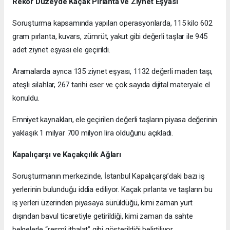
Rekor Düzeyde Kaçak Pırlanta ve Ziynet Eşyası
Soruşturma kapsamında yapılan operasyonlarda, 115 kilo 602
gram pırlanta, kuvars, zümrüt, yakut gibi değerli taşlar ile 945
adet ziynet eşyası ele geçirildi.
Aramalarda ayrıca 135 ziynet eşyası, 1132 değerli maden taşı,
ateşli silahlar, 267 tarihi eser ve çok sayıda dijital materyale el
konuldu.
Emniyet kaynakları, ele geçirilen değerli taşların piyasa değerinin
yaklaşık 1 milyar 700 milyon lira olduğunu açıkladı.
Kapalıçarşı ve Kaçakçılık Ağları
Soruşturmanın merkezinde, İstanbul Kapalıçarşı’daki bazı iş
yerlerinin bulunduğu iddia ediliyor. Kaçak pırlanta ve taşların bu
iş yerleri üzerinden piyasaya sürüldüğü, kimi zaman yurt
dışından bavul ticaretiyle getirildiği, kimi zaman da sahte
belgelerle “resmî ithalat” gibi gösterildiği belirtiliyor.