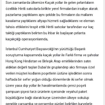
Son zamanlarda ülkemize Kaçak yollar ile gelen pırlantaların
özellikle Hintli satıcılarla birlikte yerel firmalardan irsaliye alarak
pazarlama yaptıklarını aynı şekilde bu firmaların da mallarını
kasalama yaptıklarını altyapı hizmeti sağladıklarını ve eleman
tahsis ettiklerini tespit ettik Hintli satıcılar tarafından vur kaç
taktiği yaptıklarını belirten bu ihbar ile başlayan pırlanta
kaçakçılığı operasyonlarında,
İstanbul Cumhuriyet Başsavcılığı’nın yürüttüğü Başarılı
soruşturma kapsamında kaçak yollar ile Farklı firma ve şahıslar
Hong Kong Hindistan ve Birleşik Arap emirliklerinden satın
aldıkları değerli taşları Dubai'de gruplandırıp alıcı firmaya özel
verilen müşteri kodlarını poşetlerin üstüne işledikten sonra
haftada bir sefer yoğun olduğu dönemlerde iki sefer olmak
üzere yasa dışı yollar ile havalimanlarında çerez poşeti
şampuan şişesi tarzı ürünlerin içerisinde veyahut paket
büyüklüğüne bağlı olarak kurye üzerinden ülkeye sokulup
genelde çarşamba ve perşembe günleri belirtilen kuryelerle