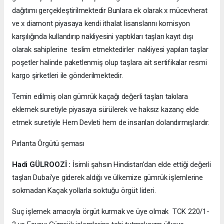
dağıtımı gerçekleştirilmektedir Bunlara ek olarak x mücevherat
ve x diamont piyasaya kendi ithalat lisanslarını komisyon
karşılığında kullandırıp nakliyesini yaptıkları taşları kayıt dışı
olarak sahiplerine teslim etmektedirler nakliyesi yapılan taşlar
poşetler halinde paketlenmiş olup taşlara ait sertifikalar resmi
kargo şirketleri ile gönderilmektedir.
Temin edilmiş olan gümrük kaçağı değerli taşları takılara
eklemek suretiyle piyasaya sürülerek ve haksız kazanç elde
etmek suretiyle Hem Devleti hem de insanları dolandırmışlardır.
Pırlanta Örgütü şeması
Hadi GÜLROOZİ :
İsimli şahsın Hindistan'dan elde ettiği değerli
taşları Dubai'ye giderek aldığı ve ülkemize gümrük işlemlerine
sokmadan Kaçak yollarla soktuğu örgüt lideri.
Suç işlemek amacıyla örgüt kurmak ve üye olmak TCK 220/1-