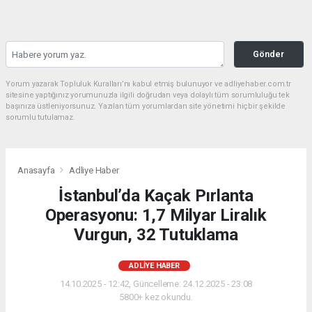
Gönder
Yorum yazarak Topluluk Kuralları’nı kabul etmiş bulunuyor ve adliyehaber.com.tr
sitesine yaptığınız yorumunuzla ilgili doğrudan veya dolaylı tüm sorumluluğu tek
başınıza üstleniyorsunuz. Yazılan tüm yorumlardan site yönetimi hiçbir şekilde
sorumlu tutulamaz.
Anasayfa
Adliye Haber
İstanbul’da Kaçak Pırlanta
Operasyonu: 1,7 Milyar Liralık
Vurgun, 32 Tutuklama
ADLIYE HABER
14.10.2025 - 12:42, Güncelleme: 24.12.2025 - 23:08
5800+ kez okundu.