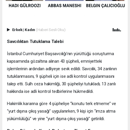
Erkek
|
Kadın
(Haberi Sesli Oku)
Savcılıktan Tutuklama Talebi
İstanbul Cumhuriyet Başsavcılığı’nın yürüttüğü soruşturma
kapsamında gözaltına alınan 43 şüpheli, emniyetteki
işlemlerinin ardından adliyeye sevk edildi. Savcılık, 34 zanlının
tutuklanmasını, 9 şüpheli için ise adli kontrol uygulanmasını
talep etti. Sulh ceza hakimliği, 30 şüpheliyi tutukladı; 13 zanlı
hakkında ise adli kontrol tedbirlerine hükmedildi.
Hakimlik kararına göre 4 şüpheliye “konutu terk etmeme” ve
“yurt dışına çıkış yasağı” uygulanırken, 9 kişi için “imza atma
yükümlülüğü” ve yine “yurt dışına çıkış yasağı” getirildi.