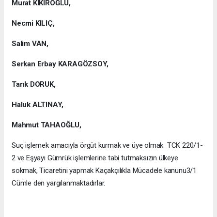
Murat KIKIROĞLU,
Necmi KILIÇ,
Salim VAN,
Serkan Erbay KARAGÖZSOY,
Tarık DORUK,
Haluk ALTINAY,
Mahmut TAHAOĞLU,
Suç işlemek amacıyla örgüt kurmak ve üye olmak TCK 220/1-
2 ve Eşyayı Gümrük işlemlerine tabi tutmaksızın ülkeye
sokmak, Ticaretini yapmak Kaçakçılıkla Mücadele kanunu3/1
Cümle den yargılanmaktadırlar.