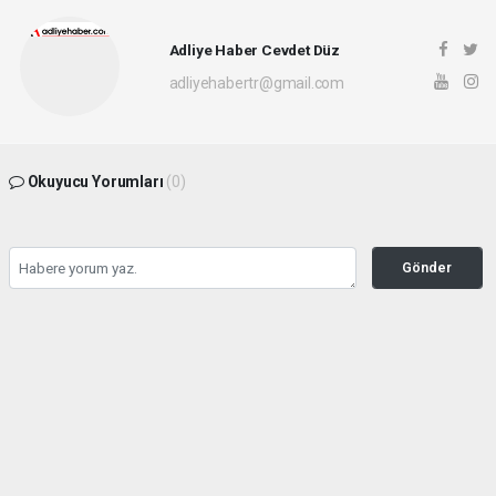
Adliye Haber Cevdet Düz
adliyehabertr@gmail.com
Okuyucu Yorumları
(0)
Gönder
Yorum yazarak Topluluk Kuralları’nı kabul etmiş bulunuyor ve adliyehaber.com.tr
sitesine yaptığınız yorumunuzla ilgili doğrudan veya dolaylı tüm sorumluluğu tek
başınıza üstleniyorsunuz. Yazılan tüm yorumlardan site yönetimi hiçbir şekilde
sorumlu tutulamaz.