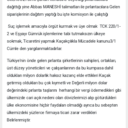
dağıttığı yine Abbas MANESHİ talimatları ile pırlantacılara Gelen
siparişlerinin dağıtım yaptığı bu işte komisyon ile çalıştığı
Suç işlemek amacıyla örgüt kurmak ve üye olmak TCK 220/1-
2 ve Eşyayı Gümrük işlemlerine tabi tutmaksızın ülkeye
sokmak, Ticaretini yapmak Kaçakçılıkla Mücadele kanunu3/1
Cümle den yargılanmaktadırlar.
Türkiye'nin önde gelen pırlanta şirketlerinin sahipleri, ortakları,
üst düzey yöneticileri ve çalışanlarının da bu kumpasa dahil
oldukları milyon dolarlık haksız kazanç elde ettikleri Kaçak
getirmiş oldukları bu çok kıymetli ve Değerli milyon dolar
değerindeki pırlanta taşlarını herhangi bir vergi ödemedikleri gibi
ülkemizde cari açık nedeni olan dövizlerimizi alıp götürdükleri
ülke ekonomisine hiçbir faydaları olmadığı ayrıca bu sebepten
ülkemizdeki yüzlerce firmaya ticari zarar verdikleri
Belirlenmiştir.