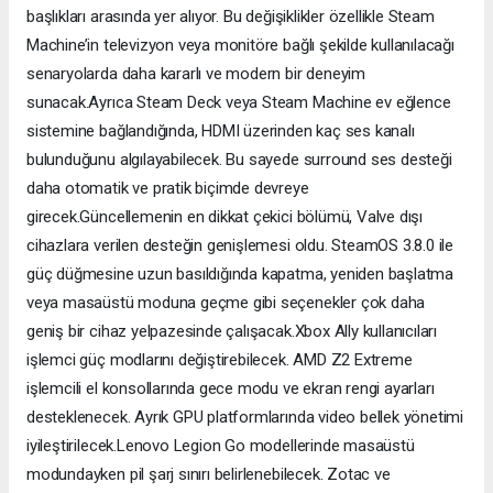
başlıkları arasında yer alıyor. Bu değişiklikler özellikle Steam
Machine’in televizyon veya monitöre bağlı şekilde kullanılacağı
senaryolarda daha kararlı ve modern bir deneyim
sunacak.Ayrıca Steam Deck veya Steam Machine ev eğlence
sistemine bağlandığında, HDMI üzerinden kaç ses kanalı
bulunduğunu algılayabilecek. Bu sayede surround ses desteği
daha otomatik ve pratik biçimde devreye
girecek.Güncellemenin en dikkat çekici bölümü, Valve dışı
cihazlara verilen desteğin genişlemesi oldu. SteamOS 3.8.0 ile
güç düğmesine uzun basıldığında kapatma, yeniden başlatma
veya masaüstü moduna geçme gibi seçenekler çok daha
geniş bir cihaz yelpazesinde çalışacak.Xbox Ally kullanıcıları
işlemci güç modlarını değiştirebilecek. AMD Z2 Extreme
işlemcili el konsollarında gece modu ve ekran rengi ayarları
desteklenecek. Ayrık GPU platformlarında video bellek yönetimi
iyileştirilecek.Lenovo Legion Go modellerinde masaüstü
modundayken pil şarj sınırı belirlenebilecek. Zotac ve