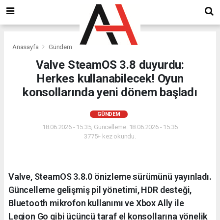
Anasayfa
Gündem
Valve SteamOS 3.8 duyurdu:
Herkes kullanabilecek! Oyun
konsollarında yeni dönem başladı
GÜNDEM
18.06.2026 - 15:35, Güncelleme: 18.06.2026 - 15:35
3775+ kez okundu.
Valve, SteamOS 3.8.0 önizleme sürümünü yayınladı.
Güncelleme gelişmiş pil yönetimi, HDR desteği,
Bluetooth mikrofon kullanımı ve Xbox Ally ile
Legion Go gibi üçüncü taraf el konsollarına yönelik