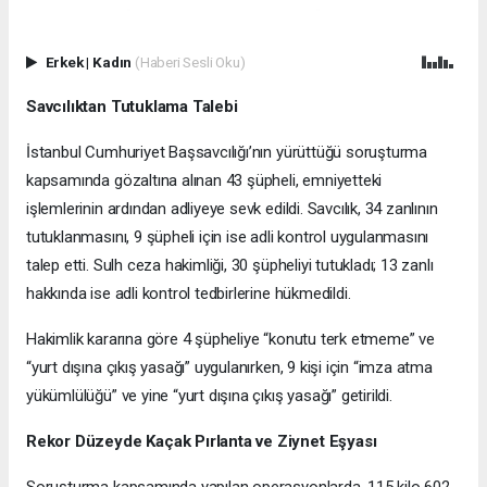
Erkek
|
Kadın
(Haberi Sesli Oku)
Savcılıktan Tutuklama Talebi
İstanbul Cumhuriyet Başsavcılığı’nın yürüttüğü soruşturma
kapsamında gözaltına alınan 43 şüpheli, emniyetteki
işlemlerinin ardından adliyeye sevk edildi. Savcılık, 34 zanlının
tutuklanmasını, 9 şüpheli için ise adli kontrol uygulanmasını
talep etti. Sulh ceza hakimliği, 30 şüpheliyi tutukladı; 13 zanlı
hakkında ise adli kontrol tedbirlerine hükmedildi.
Hakimlik kararına göre 4 şüpheliye “konutu terk etmeme” ve
“yurt dışına çıkış yasağı” uygulanırken, 9 kişi için “imza atma
yükümlülüğü” ve yine “yurt dışına çıkış yasağı” getirildi.
Rekor Düzeyde Kaçak Pırlanta ve Ziynet Eşyası