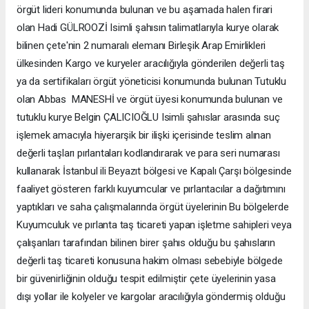
örgüt lideri konumunda bulunan ve bu aşamada halen firari
olan Hadi GÜLROOZİ Isimli şahısın talimatlarıyla kurye olarak
bilinen çete'nin 2 numaralı elemanı Birleşik Arap Emirlikleri
ülkesinden Kargo ve kuryeler aracılığıyla gönderilen değerli taş
ya da sertifikaları örgüt yöneticisi konumunda bulunan Tutuklu
olan Abbas MANESHİ ve örgüt üyesi konumunda bulunan ve
tutuklu kurye Belgin ÇALICIOĞLU Isimli şahıslar arasında suç
işlemek amacıyla hiyerarşik bir ilişki içerisinde teslim alınan
değerli taşları pırlantaları kodlandırarak ve para seri numarası
kullanarak İstanbul ili Beyazıt bölgesi ve Kapalı Çarşı bölgesinde
faaliyet gösteren farklı kuyumcular ve pırlantacılar a dağıtımını
yaptıkları ve saha çalışmalarında örgüt üyelerinin Bu bölgelerde
Kuyumculuk ve pırlanta taş ticareti yapan işletme sahipleri veya
çalışanları tarafından bilinen birer şahıs olduğu bu şahısların
değerli taş ticareti konusuna hakim olması sebebiyle bölgede
bir güvenirliğinin olduğu tespit edilmiştir çete üyelerinin yasa
dışı yollar ile kolyeler ve kargolar aracılığıyla göndermiş olduğu