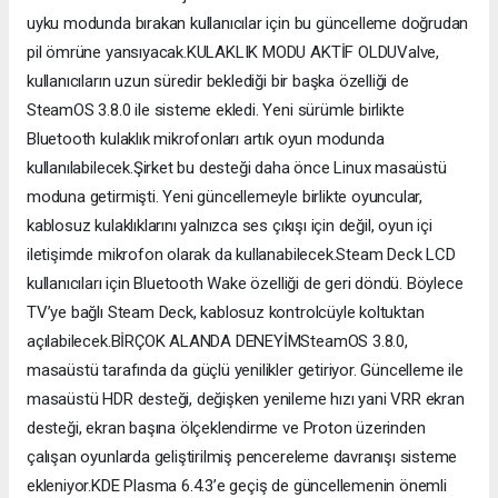
uyku modunda bırakan kullanıcılar için bu güncelleme doğrudan
pil ömrüne yansıyacak.KULAKLIK MODU AKTİF OLDUValve,
kullanıcıların uzun süredir beklediği bir başka özelliği de
SteamOS 3.8.0 ile sisteme ekledi. Yeni sürümle birlikte
Bluetooth kulaklık mikrofonları artık oyun modunda
kullanılabilecek.Şirket bu desteği daha önce Linux masaüstü
moduna getirmişti. Yeni güncellemeyle birlikte oyuncular,
kablosuz kulaklıklarını yalnızca ses çıkışı için değil, oyun içi
iletişimde mikrofon olarak da kullanabilecek.Steam Deck LCD
kullanıcıları için Bluetooth Wake özelliği de geri döndü. Böylece
TV’ye bağlı Steam Deck, kablosuz kontrolcüyle koltuktan
açılabilecek.BİRÇOK ALANDA DENEYİMSteamOS 3.8.0,
masaüstü tarafında da güçlü yenilikler getiriyor. Güncelleme ile
masaüstü HDR desteği, değişken yenileme hızı yani VRR ekran
desteği, ekran başına ölçeklendirme ve Proton üzerinden
çalışan oyunlarda geliştirilmiş pencereleme davranışı sisteme
ekleniyor.KDE Plasma 6.4.3’e geçiş de güncellemenin önemli