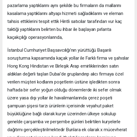
pazarlama yaptıklarını aynı şekilde bu firmaların da mallarını
kasalama yaptıklarını altyapı hizmeti sağladıklarını ve eleman
tahsis ettiklerini tespit ettik Hintli satıcılar tarafından vur kaç
taktiği yaptıklarını belirten bu ihbar ile başlayan pırlanta
kaçakçılığı operasyonlarında,
İstanbul Cumhuriyet Başsavcılığı’nın yürüttüğü Başarılı
soruşturma kapsamında kaçak yollar ile Farklı firma ve şahıslar
Hong Kong Hindistan ve Birleşik Arap emirliklerinden satın
aldıkları değerli taşları Dubai'de gruplandırıp alıcı firmaya özel
verilen müşteri kodlarını poşetlerin üstüne işledikten sonra
haftada bir sefer yoğun olduğu dönemlerde iki sefer olmak
üzere yasa dışı yollar ile havalimanlarında çerez poşeti
şampuan şişesi tarzı ürünlerin içerisinde veyahut paket
büyüklüğüne bağlı olarak kurye üzerinden ülkeye sokulup
genelde çarşamba ve perşembe günleri belirtilen kuryelerle
dağıtımı gerçekleştirilmektedir Bunlara ek olarak x mücevherat