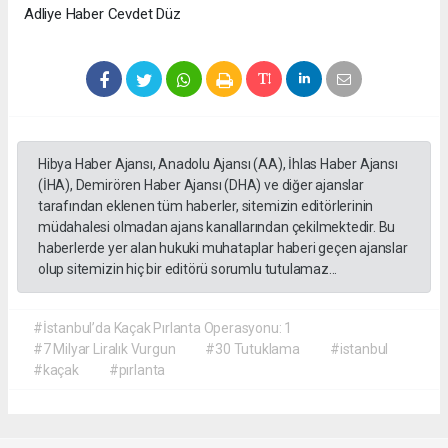
Adliye Haber Cevdet Düz
Hibya Haber Ajansı, Anadolu Ajansı (AA), İhlas Haber Ajansı
(İHA), Demirören Haber Ajansı (DHA) ve diğer ajanslar
tarafından eklenen tüm haberler, sitemizin editörlerinin
müdahalesi olmadan ajans kanallarından çekilmektedir. Bu
haberlerde yer alan hukuki muhataplar haberi geçen ajanslar
olup sitemizin hiç bir editörü sorumlu tutulamaz...
#İstanbul’da Kaçak Pırlanta Operasyonu: 1
#7 Milyar Liralık Vurgun
#30 Tutuklama
#istanbul
#kaçak
#pırlanta