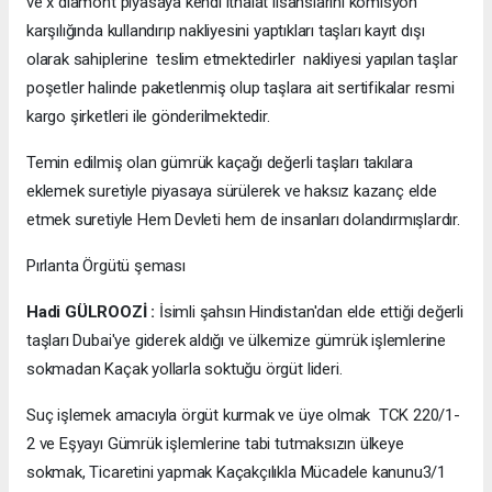
ve x diamont piyasaya kendi ithalat lisanslarını komisyon
karşılığında kullandırıp nakliyesini yaptıkları taşları kayıt dışı
olarak sahiplerine teslim etmektedirler nakliyesi yapılan taşlar
poşetler halinde paketlenmiş olup taşlara ait sertifikalar resmi
kargo şirketleri ile gönderilmektedir.
Temin edilmiş olan gümrük kaçağı değerli taşları takılara
eklemek suretiyle piyasaya sürülerek ve haksız kazanç elde
etmek suretiyle Hem Devleti hem de insanları dolandırmışlardır.
Pırlanta Örgütü şeması
Hadi GÜLROOZİ :
İsimli şahsın Hindistan'dan elde ettiği değerli
taşları Dubai'ye giderek aldığı ve ülkemize gümrük işlemlerine
sokmadan Kaçak yollarla soktuğu örgüt lideri.
Suç işlemek amacıyla örgüt kurmak ve üye olmak TCK 220/1-
2 ve Eşyayı Gümrük işlemlerine tabi tutmaksızın ülkeye
sokmak, Ticaretini yapmak Kaçakçılıkla Mücadele kanunu3/1