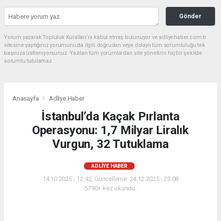
Gönder
Yorum yazarak Topluluk Kuralları’nı kabul etmiş bulunuyor ve adliyehaber.com.tr
sitesine yaptığınız yorumunuzla ilgili doğrudan veya dolaylı tüm sorumluluğu tek
başınıza üstleniyorsunuz. Yazılan tüm yorumlardan site yönetimi hiçbir şekilde
sorumlu tutulamaz.
Anasayfa
Adliye Haber
İstanbul’da Kaçak Pırlanta
Operasyonu: 1,7 Milyar Liralık
Vurgun, 32 Tutuklama
ADLIYE HABER
14.10.2025 - 12:42, Güncelleme: 24.12.2025 - 23:08
5790+ kez okundu.