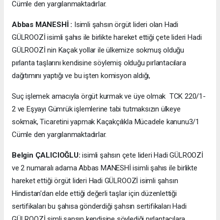
Cümle den yargılanmaktadırlar.
Abbas MANESHİ :
Isimli şahsın örgüt lideri olan Hadi
GÜLROOZİ isimli şahıs ile birlikte hareket ettiği çete lideri Hadi
GÜLROOZİ nin Kaçak yollar ile ülkemize sokmuş olduğu
pırlanta taşlarını kendisine söylemiş olduğu pırlantacılara
dağıtımını yaptığı ve bu işten komisyon aldığı,
Suç işlemek amacıyla örgüt kurmak ve üye olmak TCK 220/1-
2 ve Eşyayı Gümrük işlemlerine tabi tutmaksızın ülkeye
sokmak, Ticaretini yapmak Kaçakçılıkla Mücadele kanunu3/1
Cümle den yargılanmaktadırlar.
Belgin ÇALICIOĞLU:
isimli şahsın çete lideri Hadi GÜLROOZİ
ve 2 numaralı adama Abbas MANESHİ isimli şahıs ile birlikte
hareket ettiği örgüt lideri Hadi GÜLROOZİ isimli şahsın
Hindistan'dan elde ettiği değerli taşlar için düzenlettiği
sertifikaları bu şahısa gönderdiği şahsın sertifikaları Hadi
GÜLROOZİ simli şansın kendisine söylediği pırlantacılara