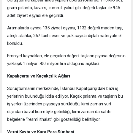
Soruşturma kapsamında yapılan operasyonlarda, 115 kilo 602
gram pırlanta, kuvars, zümrüt, yakut gibi değerli taşlar ile 945
adet ziynet eşyası ele geçirildi.
Aramalarda ayrıca 135 ziynet eşyası, 1132 değerli maden taşı,
ateşli silahlar, 267 tarihi eser ve çok sayıda dijital materyale el
konuldu.
Emniyet kaynakları, ele geçirilen değerli taşların piyasa değerinin
yaklaşık 1 milyar 700 milyon lira olduğunu açıkladı.
Kapalıçarşı ve Kaçakçılık Ağları
Soruşturmanın merkezinde, İstanbul Kapalıçarşı’daki bazı iş
yerlerinin bulunduğu iddia ediliyor. Kaçak pırlanta ve taşların bu
iş yerleri üzerinden piyasaya sürüldüğü, kimi zaman yurt
dışından bavul ticaretiyle getirildiği, kimi zaman da sahte
belgelerle “resmî ithalat” gibi gösterildiği belirtiliyor.
Vergi Kaybı ve Kara Para Şüphesi