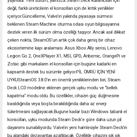
yayınladı. Yeni sürüm, yalnızca Steam Deck kullanıcıları için
değil, farklı üreticilerin el konsolları için de kritik yenilikler
içeriyor.Güncelleme, Valve’ın yakında piyasaya sürmesi
beklenen Steam Machine oturma odası oyun bilgisayarına
destek veren ilk sürüm olma özelliği taşıyor. Ancak asıl dikkat
çeken nokta, SteamOS’un artık çok daha geniş bir cihaz
ekosistemine kapı aralaması. Asus Xbox Ally serisi, Lenovo
Legion Go 2, OneXPlayer X1, MSI, GPD, Anbernic, OrangePi ve
Zotac gibi markaların el konsolları için bugüne kadarki en
kapsamlı destek bu sürümle geliyor.PİL ÖMRÜ İÇİN YENİ
UYKUSteamOS 3.8.0’ın en önemli yeniliklerinden biri, Steam
Deck LCD modeline eklenen gerçek uyku modu ve “bellek
kapatma” modu oldu. Bu özellikler, cihazın güç düğmesine
basıldığında veya boşta bırakıldığında daha az enerji
tüketmesini sağlayacak.Bugüne kadar bazı Windows tabanlı el
konsolları, uyku modunda Steam Deck’e göre daha uzun pil
dayanımı sunabiliyordu. Valve’ın yeni hamlesiyle Steam Deck’in
bu alandaki dezavantajı azaltılacak. Özellikle cihazını sık sık