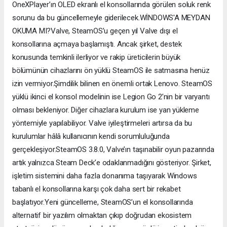
OneXPlayer’ın OLED ekranlı el konsollarında görülen soluk renk
sorunu da bu güncellemeyle giderilecek.WİNDOWS'A MEYDAN
OKUMA MI?Valve, SteamOS’u geçen yıl Valve dışı el
konsollarına açmaya başlamıştı. Ancak şirket, destek
konusunda temkinli ilerliyor ve rakip üreticilerin büyük
bölümünün cihazlarını ön yüklü SteamOS ile satmasına henüz
izin vermiyor.Şimdilik bilinen en önemli ortak Lenovo. SteamOS
yüklü ikinci el konsol modelinin ise Legion Go 2’nin bir varyantı
olması bekleniyor. Diğer cihazlara kurulum ise yan yükleme
yöntemiyle yapılabiliyor. Valve iyileştirmeleri artırsa da bu
kurulumlar hâlâ kullanıcının kendi sorumluluğunda
gerçekleşiyor.SteamOS 3.8.0, Valve’ın taşınabilir oyun pazarında
artık yalnızca Steam Deck’e odaklanmadığını gösteriyor. Şirket,
işletim sistemini daha fazla donanıma taşıyarak Windows
tabanlı el konsollarına karşı çok daha sert bir rekabet
başlatıyor.Yeni güncelleme, SteamOS’un el konsollarında
alternatif bir yazılım olmaktan çıkıp doğrudan ekosistem