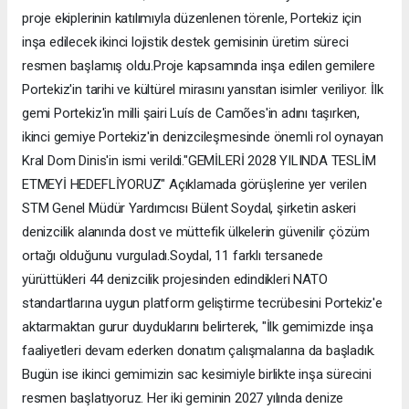
proje ekiplerinin katılımıyla düzenlenen törenle, Portekiz için
inşa edilecek ikinci lojistik destek gemisinin üretim süreci
resmen başlamış oldu.Proje kapsamında inşa edilen gemilere
Portekiz'in tarihi ve kültürel mirasını yansıtan isimler veriliyor. İlk
gemi Portekiz'in milli şairi Luís de Camões'in adını taşırken,
ikinci gemiye Portekiz'in denizcileşmesinde önemli rol oynayan
Kral Dom Dinis'in ismi verildi."GEMİLERİ 2028 YILINDA TESLİM
ETMEYİ HEDEFLİYORUZ" Açıklamada görüşlerine yer verilen
STM Genel Müdür Yardımcısı Bülent Soydal, şirketin askeri
denizcilik alanında dost ve müttefik ülkelerin güvenilir çözüm
ortağı olduğunu vurguladı.Soydal, 11 farklı tersanede
yürüttükleri 44 denizcilik projesinden edindikleri NATO
standartlarına uygun platform geliştirme tecrübesini Portekiz'e
aktarmaktan gurur duyduklarını belirterek, "İlk gemimizde inşa
faaliyetleri devam ederken donatım çalışmalarına da başladık.
Bugün ise ikinci gemimizin sac kesimiyle birlikte inşa sürecini
resmen başlatıyoruz. Her iki geminin 2027 yılında denize