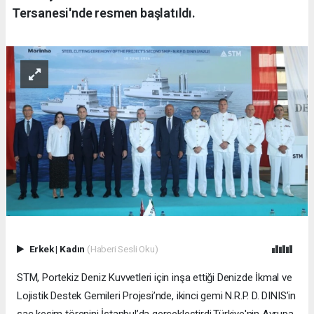
Tersanesi'nde resmen başlatıldı.
Erkek
|
Kadın
(Haberi Sesli Oku)
STM, Portekiz Deniz Kuvvetleri için inşa ettiği Denizde İkmal ve
Lojistik Destek Gemileri Projesi’nde, ikinci gemi N.R.P. D. DINIS’in
sac kesim törenini İstanbul’da gerçekleştirdi.Türkiye'nin Avrupa