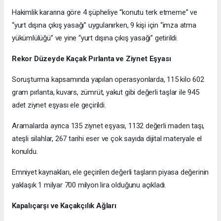
Hakimlik kararına göre 4 şüpheliye “konutu terk etmeme” ve
“yurt dışına çıkış yasağı” uygulanırken, 9 kişi için “imza atma
yükümlülüğü” ve yine “yurt dışına çıkış yasağı” getirildi.
Rekor Düzeyde Kaçak Pırlanta ve Ziynet Eşyası
Soruşturma kapsamında yapılan operasyonlarda, 115 kilo 602
gram pırlanta, kuvars, zümrüt, yakut gibi değerli taşlar ile 945
adet ziynet eşyası ele geçirildi.
Aramalarda ayrıca 135 ziynet eşyası, 1132 değerli maden taşı,
ateşli silahlar, 267 tarihi eser ve çok sayıda dijital materyale el
konuldu.
Emniyet kaynakları, ele geçirilen değerli taşların piyasa değerinin
yaklaşık 1 milyar 700 milyon lira olduğunu açıkladı.
Kapalıçarşı ve Kaçakçılık Ağları