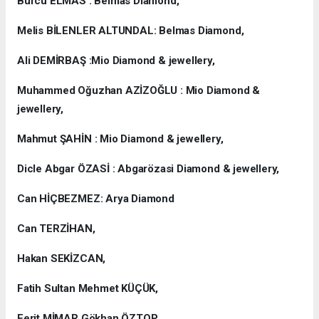
Burcu ELMAS : Belmas Diamond,
Melis BİLENLER ALTUNDAL: Belmas Diamond,
Ali DEMİRBAŞ :Mio Diamond & jewellery,
Muhammed Oğuzhan AZİZOĞLU : Mio Diamond &
jewellery,
Mahmut ŞAHİN : Mio Diamond & jewellery,
Dicle Abgar ÖZASİ : Abgarözasi Diamond & jewellery,
Can HİÇBEZMEZ: Arya Diamond
Can TERZİHAN,
Hakan SEKİZCAN,
Fatih Sultan Mehmet KÜÇÜK,
Ferit MİMAR,Gökhan ÖZTOP,