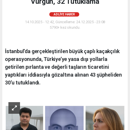
Vurgun, 32 Tutuklama
ADLIYE HABER
14.10.2025 - 12:42, Güncelleme: 24.12.2025 - 23:08
5790+ kez okundu.
İstanbul’da gerçekleştirilen büyük çaplı kaçakçılık
operasyonunda, Türkiye’ye yasa dışı yollarla
getirilen pırlanta ve değerli taşların ticaretini
yaptıkları iddiasıyla gözaltına alınan 43 şüpheliden
30’u tutuklandı.