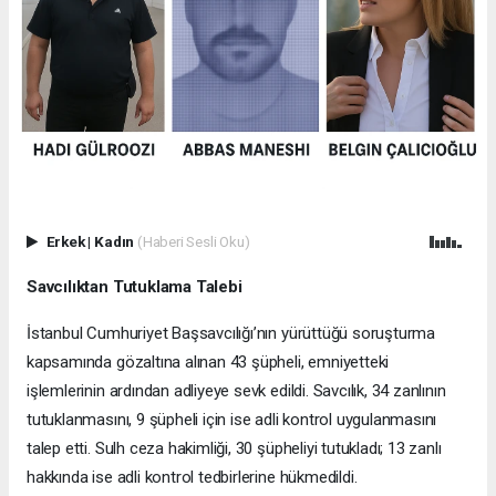
Erkek
|
Kadın
(Haberi Sesli Oku)
Savcılıktan Tutuklama Talebi
İstanbul Cumhuriyet Başsavcılığı’nın yürüttüğü soruşturma
kapsamında gözaltına alınan 43 şüpheli, emniyetteki
işlemlerinin ardından adliyeye sevk edildi. Savcılık, 34 zanlının
tutuklanmasını, 9 şüpheli için ise adli kontrol uygulanmasını
talep etti. Sulh ceza hakimliği, 30 şüpheliyi tutukladı; 13 zanlı
hakkında ise adli kontrol tedbirlerine hükmedildi.