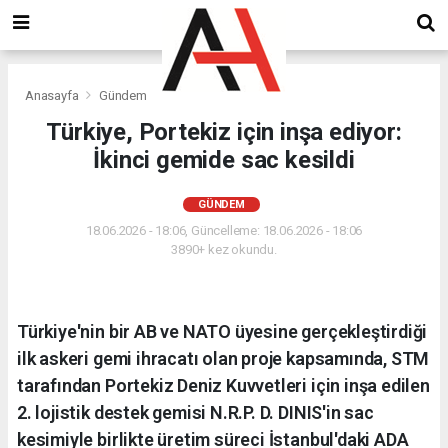
Anasayfa
Gündem
Türkiye, Portekiz için inşa ediyor:
İkinci gemide sac kesildi
GÜNDEM
18.06.2026 - 18:06, Güncelleme: 18.06.2026 - 18:06
3890+ kez okundu.
Türkiye'nin bir AB ve NATO üyesine gerçekleştirdiği
ilk askeri gemi ihracatı olan proje kapsamında, STM
tarafından Portekiz Deniz Kuvvetleri için inşa edilen
2. lojistik destek gemisi N.R.P. D. DINIS'in sac
kesimiyle birlikte üretim süreci İstanbul'daki ADA