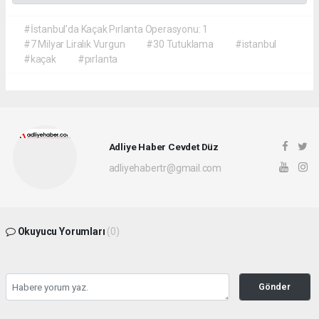
#İstanbul’da Kaçak Pırlanta Operasyonu: 1
#7 Milyar Liralık Vurgun
#30 Tutuklama
#istanbul
#kaçak
#pırlanta
Adliye Haber Cevdet Düz
adliyehabertr@gmail.com
Okuyucu Yorumları
(0)
Gönder
Yorum yazarak Topluluk Kuralları’nı kabul etmiş bulunuyor ve adliyehaber.com.tr