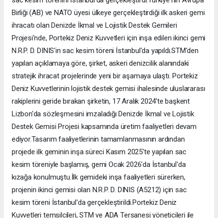
Birliği (AB) ve NATO üyesi ülkeye gerçekleştirdiği ilk askeri gemi
ihracatı olan Denizde İkmal ve Lojistik Destek Gemileri
Projesi'nde, Portekiz Deniz Kuvvetleri için inşa edilen ikinci gemi
N.R.P. D. DINIS'in sac kesim töreni İstanbul'da yapıldı.STM'den
yapılan açıklamaya göre, şirket, askeri denizcilik alanındaki
stratejik ihracat projelerinde yeni bir aşamaya ulaştı. Portekiz
Deniz Kuvvetlerinin lojistik destek gemisi ihalesinde uluslararası
rakiplerini geride bırakan şirketin, 17 Aralık 2024'te başkent
Lizbon'da sözleşmesini imzaladığı Denizde İkmal ve Lojistik
Destek Gemisi Projesi kapsamında üretim faaliyetleri devam
ediyor.Tasarım faaliyetlerinin tamamlanmasının ardından
projede ilk geminin inşa süreci Kasım 2025'te yapılan sac
kesim töreniyle başlamış, gemi Ocak 2026'da İstanbul'da
kızağa konulmuştu.İlk gemideki inşa faaliyetleri sürerken,
projenin ikinci gemisi olan N.R.P. D. DINIS (A5212) için sac
kesim töreni İstanbul'da gerçekleştirildi.Portekiz Deniz
Kuvvetleri temsilcileri, STM ve ADA Tersanesi yöneticileri ile