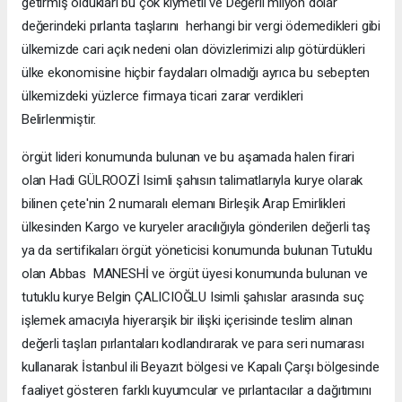
getirmiş oldukları bu çok kıymetli ve Değerli milyon dolar
değerindeki pırlanta taşlarını herhangi bir vergi ödemedikleri gibi
ülkemizde cari açık nedeni olan dövizlerimizi alıp götürdükleri
ülke ekonomisine hiçbir faydaları olmadığı ayrıca bu sebepten
ülkemizdeki yüzlerce firmaya ticari zarar verdikleri
Belirlenmiştir.
örgüt lideri konumunda bulunan ve bu aşamada halen firari
olan Hadi GÜLROOZİ Isimli şahısın talimatlarıyla kurye olarak
bilinen çete'nin 2 numaralı elemanı Birleşik Arap Emirlikleri
ülkesinden Kargo ve kuryeler aracılığıyla gönderilen değerli taş
ya da sertifikaları örgüt yöneticisi konumunda bulunan Tutuklu
olan Abbas MANESHİ ve örgüt üyesi konumunda bulunan ve
tutuklu kurye Belgin ÇALICIOĞLU Isimli şahıslar arasında suç
işlemek amacıyla hiyerarşik bir ilişki içerisinde teslim alınan
değerli taşları pırlantaları kodlandırarak ve para seri numarası
kullanarak İstanbul ili Beyazıt bölgesi ve Kapalı Çarşı bölgesinde
faaliyet gösteren farklı kuyumcular ve pırlantacılar a dağıtımını