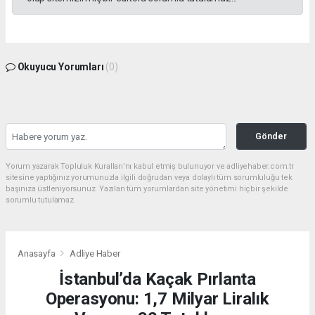
Okuyucu Yorumları
(0)
Gönder
Yorum yazarak Topluluk Kuralları’nı kabul etmiş bulunuyor ve adliyehaber.com.tr
sitesine yaptığınız yorumunuzla ilgili doğrudan veya dolaylı tüm sorumluluğu tek
başınıza üstleniyorsunuz. Yazılan tüm yorumlardan site yönetimi hiçbir şekilde
sorumlu tutulamaz.
Anasayfa
Adliye Haber
İstanbul’da Kaçak Pırlanta
Operasyonu: 1,7 Milyar Liralık