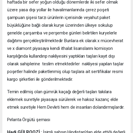
haftada bir sefer yoğun olduğu dönemlerde iki sefer olmak
üzere yasa dışı yollar ile havalimanlarında çerez poşeti
şampuan şişesi tarzı ürünlerin içerisinde veyahut paket
büyüklüğüne bağlı olarak kurye üzerinden ülkeye sokulup
genelde çarşamba ve perşembe günleri belirtilen kuryelerle
dağıtımı gerçekleştirilmektedir Bunlara ek olarak x mücevherat
ve x diamont piyasaya kendi ithalat lisanslarını komisyon
karşılığında kullandırıp nakliyesini yaptıkları taşları kayıt dışı
olarak sahiplerine teslim etmektedirler nakliyesi yapılan taşlar
poşetler halinde paketlenmiş olup taşlara ait sertifikalar resmi
kargo şirketleri ile gönderilmektedir.
Temin edilmiş olan gümrük kaçağı değerli taşları takılara
eklemek suretiyle piyasaya sürülerek ve haksız kazanç elde
etmek suretiyle Hem Devleti hem de insanları dolandırmışlardır.
Pırlanta Örgütü şeması
Hadi GÜLROOZİ :
İsimli şahsın Hindistan'dan elde ettiği değerli