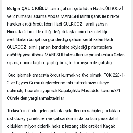
Belgin ÇALICIOĞLU:
isimli şahsın çete lideri Hadi GÜLROOZİ
ve 2 numaralı adama Abbas MANESHİ isimli şahıs ile birlikte
hareket ettiği örgüt lideri Hadi GÜLROOZİ isimli şahsın
Hindistan'dan elde ettiği değerli taşlar için düzenlettiği
sertifikaları bu şahısa gönderdiği şahsın sertifikaları Hadi
GÜLROOZİ simli şansın kendisine söylediği pırlantacılara
dağıttığı yine Abbas MANESHİ talimatları ile pırlantacılara Gelen
siparişlerinin dağıtım yaptığı bu işte komisyon ile çalıştığı
Suç işlemek amacıyla örgüt kurmak ve üye olmak TCK 220/1-
2 ve Eşyayı Gümrük işlemlerine tabi tutmaksızın ülkeye
sokmak, Ticaretini yapmak Kaçakçılıkla Mücadele kanunu3/1
Cümle den yargılanmaktadırlar.
Türkiye'nin önde gelen pırlanta şirketlerinin sahipleri, ortakları,
üst düzey yöneticileri ve çalışanlarının da bu kumpasa dahil
oldukları milyon dolarlık haksız kazanç elde ettikleri Kaçak