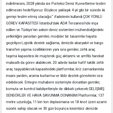
indirilmesini, 2028 yılında ise Portekiz Deniz Kuvvetlerine teslim
edilmesini hedefliyoruz. Böylece yaklaşık 4 yıl gibi bir sürede iki
gemiyi teslim etmiş olacağız." ifadelerini kullandı.ÇOK YÖNLÜ
GÖREV KAPASİTESİ İstanbul'daki ADA Tersanesi'nde inşa
edilen ve Türkiye'nin askeri deniz sistemleri mühendisliğindeki
yetkinliğini yansıtan gemiler, modüler bir tasarımla hayata
geçiriliyor.Lojistik destek sağlama, denizde akaryakıt ve kargo
transferi yapma özelliklerinin yanı sıra gemiler, zırhlı araç
taşıma kapasitesi ile müşterek güç aktarımı ve amfibi harekat
maksatlı da görev alabilecek. 20 adede kadar hafif taktik zırhlı
araç taşıyabilecek kapasitedeki platformlar, kriz zamanlarında
insani yardım, arama kurtarma ve tıbbi destek görevlerini icra
edebilecek. Entegre muhabere sistemiyle donatılan gemiler,
komuta ve kontrol kabiliyetleriyle de dikkati çekecek.GELİŞMİŞ
SENSÖRLER VE HAVA SAVUNMA DONANIMI Platformlar, 137
metre uzunluğa, 11 bin ton deplasmana ve 18 knot üzeri azami
sürate sahip olacak ve 30 gün boyunca kesintisiz denizde