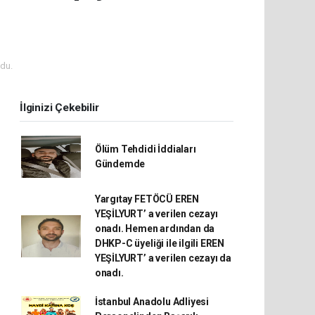
du.
İlginizi Çekebilir
Ölüm Tehdidi İddiaları
Gündemde
Yargıtay FETÖCÜ EREN
YEŞİLYURT’ a verilen cezayı
onadı. Hemen ardından da
DHKP-C üyeliği ile ilgili EREN
YEŞİLYURT’ a verilen cezayı da
onadı.
İstanbul Anadolu Adliyesi