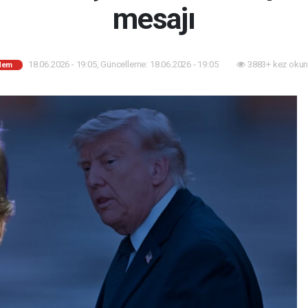
mesajı
18.06.2026 - 19:05, Güncelleme: 18.06.2026 - 19:05
3883+ kez okun
dem