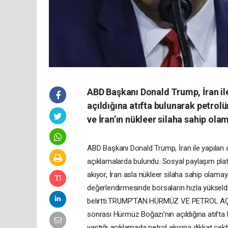
ABD Başkanı Donald Trump, İran il
açıldığına atıfta bulunarak petrolün
ve İran’ın nükleer silaha sahip ola
ABD Başkanı Donald Trump, İran ile yapılan 
açıklamalarda bulundu. Sosyal paylaşım pla
akıyor, İran asla nükleer silaha sahip olamaya
değerlendirmesinde borsaların hızla yükseldi
belirtti.TRUMP’TAN HÜRMÜZ VE PETROL AÇI
sonrası Hürmüz Boğazı’nın açıldığına atıft
yaptığı açıklamada petrol akışına dikkat çekt