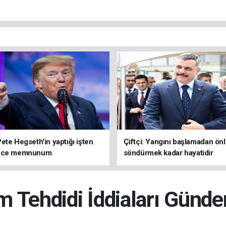
ete Hegseth'in yaptığı işten
Çiftçi: Yangını başlamadan ön
rece memnunum
söndürmek kadar hayatidir
m Tehdidi İddiaları Günd