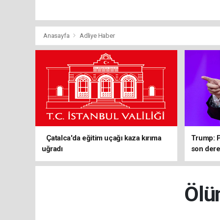
Anasayfa
Adliye Haber
Çatalca'da eğitim uçağı kaza kırıma
Trump: P
uğradı
son de
Ölü