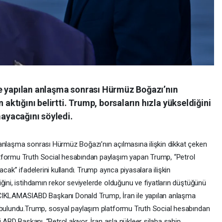
e yapılan anlaşma sonrası Hürmüz Boğazı’nın
 aktığını belirtti. Trump, borsaların hızla yükseldiğini
mayacağını söyledi.
anlaşma sonrası Hürmüz Boğazı’nın açılmasına ilişkin dikkat çeken
tformu Truth Social hesabından paylaşım yapan Trump, “Petrol
cak” ifadelerini kullandı. Trump ayrıca piyasalara ilişkin
ğini, istihdamın rekor seviyelerde olduğunu ve fiyatların düştüğünü
KLAMASIABD Başkanı Donald Trump, İran ile yapılan anlaşma
a bulundu.Trump, sosyal paylaşım platformu Truth Social hesabından
i.ABD Başkanı, “Petrol akıyor, İran asla nükleer silaha sahip