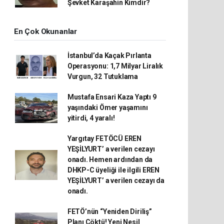
Şevket Karaşahin Kimdir?
En Çok Okunanlar
İstanbul’da Kaçak Pırlanta
Operasyonu: 1,7 Milyar Liralık
Vurgun, 32 Tutuklama
Mustafa Ensari Kaza Yaptı 9
yaşındaki Ömer yaşamını
yitirdi, 4 yaralı!
Yargıtay FETÖCÜ EREN
YEŞİLYURT’ a verilen cezayı
onadı. Hemen ardından da
DHKP-C üyeliği ile ilgili EREN
YEŞİLYURT’ a verilen cezayı da
onadı.
FETÖ’nün “Yeniden Diriliş”
Planı Çöktü! Yeni Nesil