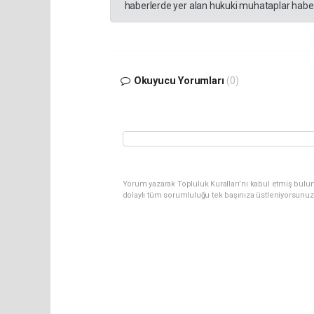
haberlerde yer alan hukuki muhataplar haberi
Okuyucu Yorumları
(0)
Yorum yazarak Topluluk Kuralları’nı kabul etmiş bulun
dolaylı tüm sorumluluğu tek başınıza üstleniyorsunuz