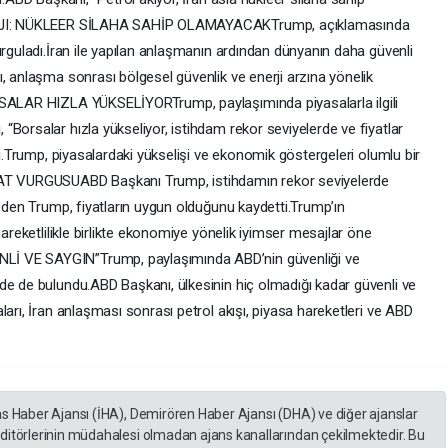
ESAJI: NÜKLEER SİLAHA SAHİP OLAMAYACAKTrump, açıklamasında
urguladı.İran ile yapılan anlaşmanın ardından dünyanın daha güvenli
, anlaşma sonrası bölgesel güvenlik ve enerji arzına yönelik
RSALAR HIZLA YÜKSELİYORTrump, paylaşımında piyasalarla ilgili
Borsalar hızla yükseliyor, istihdam rekor seviyelerde ve fiyatlar
di.Trump, piyasalardaki yükselişi ve ekonomik göstergeleri olumlu bir
YAT VURGUSUABD Başkanı Trump, istihdamın rekor seviyelerde
 eden Trump, fiyatların uygun olduğunu kaydetti.Trump’ın
hareketlilikle birlikte ekonomiye yönelik iyimser mesajlar öne
İ VE SAYGIN”Trump, paylaşımında ABD’nin güvenliği ve
de de bulundu.ABD Başkanı, ülkesinin hiç olmadığı kadar güvenli ve
ları, İran anlaşması sonrası petrol akışı, piyasa hareketleri ve ABD
as Haber Ajansı (İHA), Demirören Haber Ajansı (DHA) ve diğer ajanslar
editörlerinin müdahalesi olmadan ajans kanallarından çekilmektedir. Bu