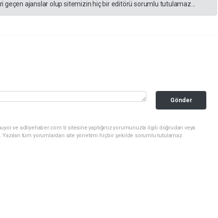
 geçen ajanslar olup sitemizin hiç bir editörü sorumlu tutulamaz...
Gönder
uyor ve adliyehaber.com.tr sitesine yaptığınız yorumunuzla ilgili doğrudan veya
. Yazılan tüm yorumlardan site yönetimi hiçbir şekilde sorumlu tutulamaz.