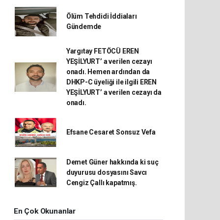
Ölüm Tehdidi İddiaları
Gündemde
Yargıtay FETÖCÜ EREN
YEŞİLYURT’ a verilen cezayı
onadı. Hemen ardından da
DHKP-C üyeliği ile ilgili EREN
YEŞİLYURT’ a verilen cezayı da
onadı.
Efsane Cesaret Sonsuz Vefa
Demet Güner hakkında ki suç
duyurusu dosyasını Savcı
Cengiz Çallı kapatmış.
En Çok Okunanlar