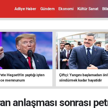
Adliye Haber
Gündem
Ekonomi
Kültür Sanat
Bil
ete Hegseth'in yaptığı işten
Çiftçi: Yangını başlamadan ön
rece memnunum
söndürmek kadar hayatidir
an anlaşması sonrası pet