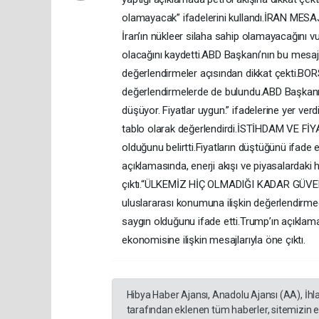
olamayacak” ifadelerini kullandı.İRAN M
İran’ın nükleer silaha sahip olamayacağını v
olacağını kaydetti.ABD Başkanı’nın bu mesajı
değerlendirmeler açısından dikkat çekti.BO
değerlendirmelerde de bulundu.ABD Başkanı, “
düşüyor. Fiyatlar uygun.” ifadelerine yer ver
tablo olarak değerlendirdi.İSTİHDAM VE Fİ
olduğunu belirtti.Fiyatların düştüğünü ifade
açıklamasında, enerji akışı ve piyasalardaki 
çıktı.“ÜLKEMİZ HİÇ OLMADIĞI KADAR GÜVENL
uluslararası konumuna ilişkin değerlendirme
saygın olduğunu ifade etti.Trump’ın açıklama
ekonomisine ilişkin mesajlarıyla öne çıktı.
Hibya Haber Ajansı, Anadolu Ajansı (AA), İhl
tarafından eklenen tüm haberler, sitemizin 