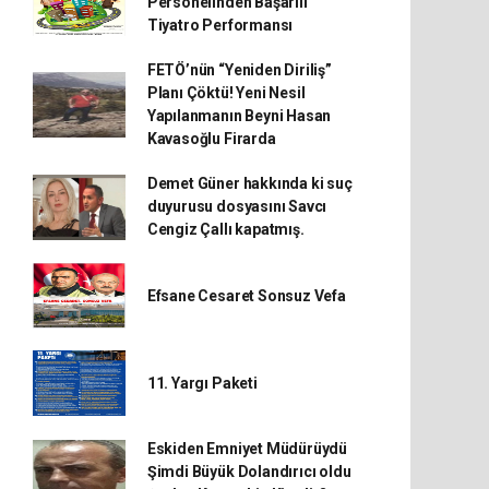
Personelinden Başarılı
Tiyatro Performansı
FETÖ’nün “Yeniden Diriliş”
Planı Çöktü! Yeni Nesil
Yapılanmanın Beyni Hasan
Kavasoğlu Firarda
Demet Güner hakkında ki suç
duyurusu dosyasını Savcı
Cengiz Çallı kapatmış.
Efsane Cesaret Sonsuz Vefa
11. Yargı Paketi
Eskiden Emniyet Müdürüydü
Şimdi Büyük Dolandırıcı oldu