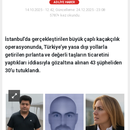
ADLIYE HABER
14.10.2025 - 12:42, Güncelleme: 24.12.2025 - 23:08
5787+ kez okundu.
İstanbul’da gerçekleştirilen büyük çaplı kaçakçılık
operasyonunda, Türkiye’ye yasa dışı yollarla
getirilen pırlanta ve değerli taşların ticaretini
yaptıkları iddiasıyla gözaltına alınan 43 şüpheliden
30’u tutuklandı.