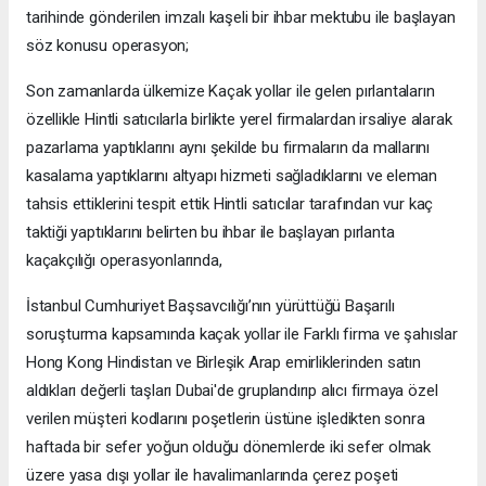
tarihinde gönderilen imzalı kaşeli bir ihbar mektubu ile başlayan
söz konusu operasyon;
Son zamanlarda ülkemize Kaçak yollar ile gelen pırlantaların
özellikle Hintli satıcılarla birlikte yerel firmalardan irsaliye alarak
pazarlama yaptıklarını aynı şekilde bu firmaların da mallarını
kasalama yaptıklarını altyapı hizmeti sağladıklarını ve eleman
tahsis ettiklerini tespit ettik Hintli satıcılar tarafından vur kaç
taktiği yaptıklarını belirten bu ihbar ile başlayan pırlanta
kaçakçılığı operasyonlarında,
İstanbul Cumhuriyet Başsavcılığı’nın yürüttüğü Başarılı
soruşturma kapsamında kaçak yollar ile Farklı firma ve şahıslar
Hong Kong Hindistan ve Birleşik Arap emirliklerinden satın
aldıkları değerli taşları Dubai'de gruplandırıp alıcı firmaya özel
verilen müşteri kodlarını poşetlerin üstüne işledikten sonra
haftada bir sefer yoğun olduğu dönemlerde iki sefer olmak
üzere yasa dışı yollar ile havalimanlarında çerez poşeti