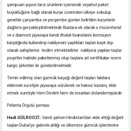
şampuan şişesi tarzı ürünlerin içerisinde veyahut paket
büyüklüğüne bağlı olarak kurye üzerinden ülkeye sokulup
genelde çarşamba ve perşembe günleri belirtilen kuryelerle
dağıtımı gerçekleştirilmektedir Bunlara ek olarak x mücevherat
ve x diamont piyasaya kendi ithalat lisanslarını komisyon
karşılığında kullandırıp nakliyesini yaptıkları taşları kayıt dışı
olarak sahiplerine teslim etmektedirler nakliyesi yapılan taşlar
poşetler halinde paketlenmiş olup taşlara ait sertifikalar resmi
kargo şirketleri ile gönderilmektedir.
Temin edilmiş olan gümrük kaçağı değerli taşları takılara
eklemek suretiyle piyasaya sürülerek ve haksız kazanç elde
etmek suretiyle Hem Devleti hem de insanları dolandırmışlardır.
Pırlanta Örgütü şeması
Hadi GÜLROOZİ :
İsimli şahsın Hindistan'dan elde ettiği değerli
taşları Dubai'ye giderek aldığı ve ülkemize gümrük işlemlerine