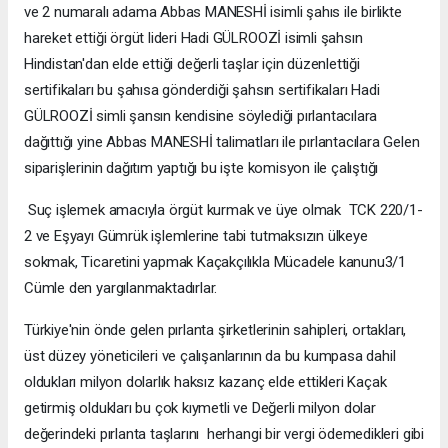
ve 2 numaralı adama Abbas MANESHİ isimli şahıs ile birlikte
hareket ettiği örgüt lideri Hadi GÜLROOZİ isimli şahsın
Hindistan'dan elde ettiği değerli taşlar için düzenlettiği
sertifikaları bu şahısa gönderdiği şahsın sertifikaları Hadi
GÜLROOZİ simli şansın kendisine söylediği pırlantacılara
dağıttığı yine Abbas MANESHİ talimatları ile pırlantacılara Gelen
siparişlerinin dağıtım yaptığı bu işte komisyon ile çalıştığı
Suç işlemek amacıyla örgüt kurmak ve üye olmak TCK 220/1-
2 ve Eşyayı Gümrük işlemlerine tabi tutmaksızın ülkeye
sokmak, Ticaretini yapmak Kaçakçılıkla Mücadele kanunu3/1
Cümle den yargılanmaktadırlar.
Türkiye'nin önde gelen pırlanta şirketlerinin sahipleri, ortakları,
üst düzey yöneticileri ve çalışanlarının da bu kumpasa dahil
oldukları milyon dolarlık haksız kazanç elde ettikleri Kaçak
getirmiş oldukları bu çok kıymetli ve Değerli milyon dolar
değerindeki pırlanta taşlarını herhangi bir vergi ödemedikleri gibi