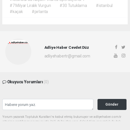
#7 Milyar Liralık Vurgun
#30 Tutuklama
#istanbul
#kaçak
#pırlanta
Adliye Haber Cevdet Düz
adliyehabertr@gmail.com
Okuyucu Yorumları
(0)
Gönder
Yorum yazarak Topluluk Kuralları’nı kabul etmiş bulunuyor ve adliyehaber.com.tr
sitesine yaptığınız yorumunuzla ilgili doğrudan veya dolaylı tüm sorumluluğu tek
başınıza üstleniyorsunuz. Yazılan tüm yorumlardan site yönetimi hiçbir şekilde