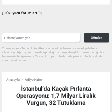
Okuyucu Yorumları
(0)
Gönder
Yorum yazarak Topluluk Kuralları’nı kabul etmiş bulunuyor ve adliyehaber.com.tr
sitesine yaptığınız yorumunuzla ilgili doğrudan veya dolaylı tüm sorumluluğu tek
başınıza üstleniyorsunuz. Yazılan tüm yorumlardan site yönetimi hiçbir şekilde
sorumlu tutulamaz.
Anasayfa
Adliye Haber
İstanbul’da Kaçak Pırlanta
Operasyonu: 1,7 Milyar Liralık
Vurgun, 32 Tutuklama