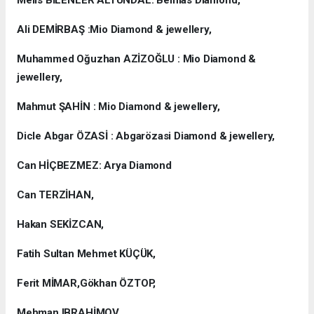
Melis BİLENLER ALTUNDAL: Belmas Diamond,
Ali DEMİRBAŞ :Mio Diamond & jewellery,
Muhammed Oğuzhan AZİZOĞLU : Mio Diamond &
jewellery,
Mahmut ŞAHİN : Mio Diamond & jewellery,
Dicle Abgar ÖZASİ : Abgarözasi Diamond & jewellery,
Can HİÇBEZMEZ: Arya Diamond
Can TERZİHAN,
Hakan SEKİZCAN,
Fatih Sultan Mehmet KÜÇÜK,
Ferit MİMAR,Gökhan ÖZTOP,
Mehman IBRAHİMOV,