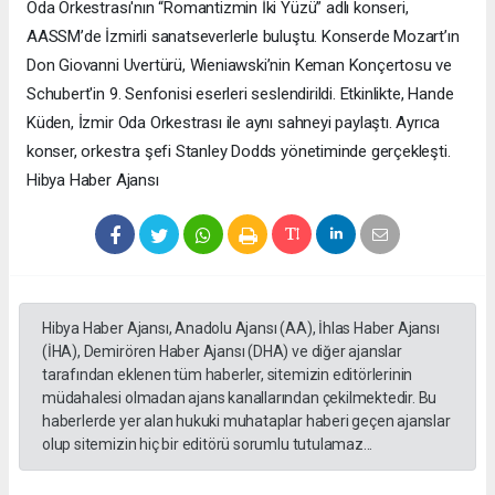
Oda Orkestrası'nın “Romantizmin İki Yüzü” adlı konseri,
AASSM’de İzmirli sanatseverlerle buluştu. Konserde Mozart’ın
Don Giovanni Uvertürü, Wieniawski’nin Keman Konçertosu ve
Schubert'in 9. Senfonisi eserleri seslendirildi. Etkinlikte, Hande
Küden, İzmir Oda Orkestrası ile aynı sahneyi paylaştı. Ayrıca
konser, orkestra şefi Stanley Dodds yönetiminde gerçekleşti.
Hibya Haber Ajansı
Hibya Haber Ajansı, Anadolu Ajansı (AA), İhlas Haber Ajansı
(İHA), Demirören Haber Ajansı (DHA) ve diğer ajanslar
tarafından eklenen tüm haberler, sitemizin editörlerinin
müdahalesi olmadan ajans kanallarından çekilmektedir. Bu
haberlerde yer alan hukuki muhataplar haberi geçen ajanslar
olup sitemizin hiç bir editörü sorumlu tutulamaz...