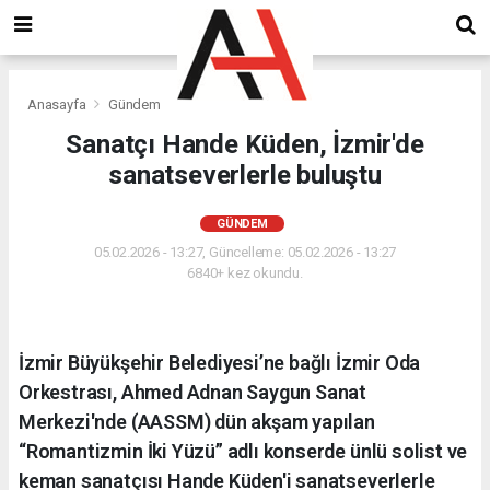
Anasayfa
Gündem
Sanatçı Hande Küden, İzmir'de
sanatseverlerle buluştu
GÜNDEM
05.02.2026 - 13:27, Güncelleme: 05.02.2026 - 13:27
6840+ kez okundu.
İzmir Büyükşehir Belediyesi’ne bağlı İzmir Oda
Orkestrası, Ahmed Adnan Saygun Sanat
Merkezi'nde (AASSM) dün akşam yapılan
“Romantizmin İki Yüzü” adlı konserde ünlü solist ve
keman sanatçısı Hande Küden'i sanatseverlerle