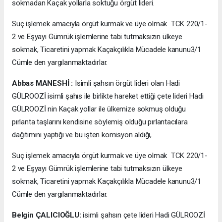
sokmadan Kaçak yollarla soktuğu örgüt lideri.
Suç işlemek amacıyla örgüt kurmak ve üye olmak TCK 220/1-
2 ve Eşyayı Gümrük işlemlerine tabi tutmaksızın ülkeye
sokmak, Ticaretini yapmak Kaçakçılıkla Mücadele kanunu3/1
Cümle den yargılanmaktadırlar.
Abbas MANESHİ :
Isimli şahsın örgüt lideri olan Hadi
GÜLROOZİ isimli şahıs ile birlikte hareket ettiği çete lideri Hadi
GÜLROOZİ nin Kaçak yollar ile ülkemize sokmuş olduğu
pırlanta taşlarını kendisine söylemiş olduğu pırlantacılara
dağıtımını yaptığı ve bu işten komisyon aldığı,
Suç işlemek amacıyla örgüt kurmak ve üye olmak TCK 220/1-
2 ve Eşyayı Gümrük işlemlerine tabi tutmaksızın ülkeye
sokmak, Ticaretini yapmak Kaçakçılıkla Mücadele kanunu3/1
Cümle den yargılanmaktadırlar.
Belgin ÇALICIOĞLU:
isimli şahsın çete lideri Hadi GÜLROOZİ