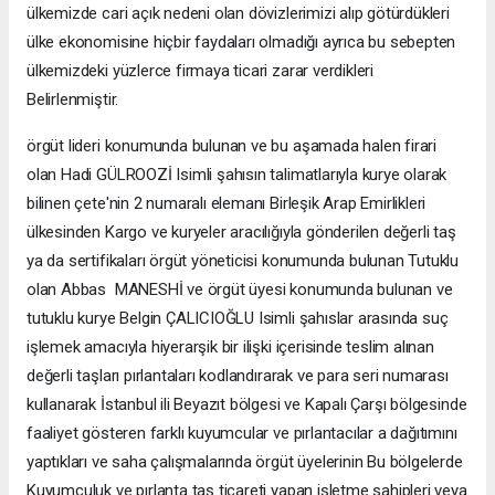
ülkemizde cari açık nedeni olan dövizlerimizi alıp götürdükleri
ülke ekonomisine hiçbir faydaları olmadığı ayrıca bu sebepten
ülkemizdeki yüzlerce firmaya ticari zarar verdikleri
Belirlenmiştir.
örgüt lideri konumunda bulunan ve bu aşamada halen firari
olan Hadi GÜLROOZİ Isimli şahısın talimatlarıyla kurye olarak
bilinen çete'nin 2 numaralı elemanı Birleşik Arap Emirlikleri
ülkesinden Kargo ve kuryeler aracılığıyla gönderilen değerli taş
ya da sertifikaları örgüt yöneticisi konumunda bulunan Tutuklu
olan Abbas MANESHİ ve örgüt üyesi konumunda bulunan ve
tutuklu kurye Belgin ÇALICIOĞLU Isimli şahıslar arasında suç
işlemek amacıyla hiyerarşik bir ilişki içerisinde teslim alınan
değerli taşları pırlantaları kodlandırarak ve para seri numarası
kullanarak İstanbul ili Beyazıt bölgesi ve Kapalı Çarşı bölgesinde
faaliyet gösteren farklı kuyumcular ve pırlantacılar a dağıtımını
yaptıkları ve saha çalışmalarında örgüt üyelerinin Bu bölgelerde
Kuyumculuk ve pırlanta taş ticareti yapan işletme sahipleri veya