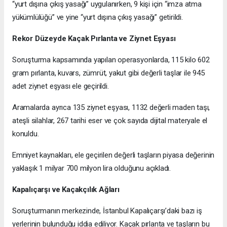
“yurt dışına çıkış yasağı” uygulanırken, 9 kişi için “imza atma
yükümlülüğü” ve yine “yurt dışına çıkış yasağı” getirildi.
Rekor Düzeyde Kaçak Pırlanta ve Ziynet Eşyası
Soruşturma kapsamında yapılan operasyonlarda, 115 kilo 602
gram pırlanta, kuvars, zümrüt, yakut gibi değerli taşlar ile 945
adet ziynet eşyası ele geçirildi.
Aramalarda ayrıca 135 ziynet eşyası, 1132 değerli maden taşı,
ateşli silahlar, 267 tarihi eser ve çok sayıda dijital materyale el
konuldu.
Emniyet kaynakları, ele geçirilen değerli taşların piyasa değerinin
yaklaşık 1 milyar 700 milyon lira olduğunu açıkladı.
Kapalıçarşı ve Kaçakçılık Ağları
Soruşturmanın merkezinde, İstanbul Kapalıçarşı’daki bazı iş
yerlerinin bulunduğu iddia ediliyor. Kaçak pırlanta ve taşların bu