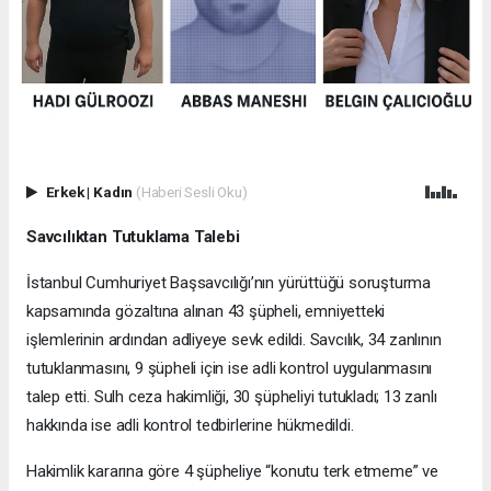
Erkek
|
Kadın
(Haberi Sesli Oku)
Savcılıktan Tutuklama Talebi
İstanbul Cumhuriyet Başsavcılığı’nın yürüttüğü soruşturma
kapsamında gözaltına alınan 43 şüpheli, emniyetteki
işlemlerinin ardından adliyeye sevk edildi. Savcılık, 34 zanlının
tutuklanmasını, 9 şüpheli için ise adli kontrol uygulanmasını
talep etti. Sulh ceza hakimliği, 30 şüpheliyi tutukladı; 13 zanlı
hakkında ise adli kontrol tedbirlerine hükmedildi.
Hakimlik kararına göre 4 şüpheliye “konutu terk etmeme” ve