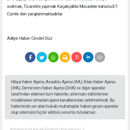
sokmak, Ticaretini yapmak Kaçakçılıkla Mücadele kanunu3/1
Cümle den yargılanmaktadırlar.
Adliye Haber Cevdet Düz
Hibya Haber Ajansı, Anadolu Ajansı (AA), İhlas Haber Ajansı
(İHA), Demirören Haber Ajansı (DHA) ve diğer ajanslar
tarafından eklenen tüm haberler, sitemizin editörlerinin
müdahalesi olmadan ajans kanallarından çekilmektedir. Bu
haberlerde yer alan hukuki muhataplar haberi geçen ajanslar
olup sitemizin hiç bir editörü sorumlu tutulamaz...
#İstanbul’da Kaçak Pırlanta Operasyonu: 1