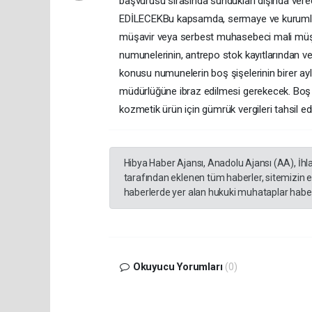
başvurusu sırasında sundukları dışında ve
EDİLECEKBu kapsamda, sermaye ve kurumlar ve
müşavir veya serbest muhasebeci mali müş
numunelerinin, antrepo stok kayıtlarından 
konusu numunelerin boş şişelerinin birer aylı
müdürlüğüne ibraz edilmesi gerekecek. Boş
kozmetik ürün için gümrük vergileri tahsil ed
Hibya Haber Ajansı, Anadolu Ajansı (AA), İhl
tarafından eklenen tüm haberler, sitemizin 
haberlerde yer alan hukuki muhataplar haberi
Okuyucu Yorumları
(0)