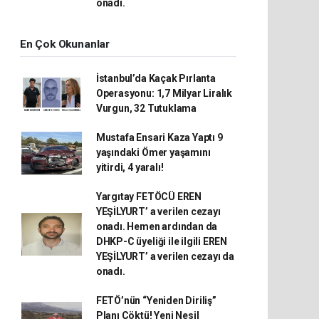
onadı.
En Çok Okunanlar
İstanbul’da Kaçak Pırlanta
Operasyonu: 1,7 Milyar Liralık
Vurgun, 32 Tutuklama
Mustafa Ensari Kaza Yaptı 9
yaşındaki Ömer yaşamını
yitirdi, 4 yaralı!
Yargıtay FETÖCÜ EREN
YEŞİLYURT’ a verilen cezayı
onadı. Hemen ardından da
DHKP-C üyeliği ile ilgili EREN
YEŞİLYURT’ a verilen cezayı da
onadı.
FETÖ’nün “Yeniden Diriliş”
Planı Çöktü! Yeni Nesil