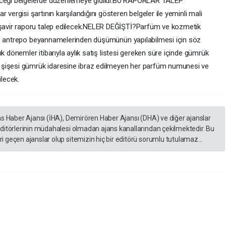
receği belgelerde düzenlemeye gidildi.BU RAPORLAR TALEP
rgisi şartının karşılandığını gösteren belgeler ile yeminli mali
avir raporu talep edilecek.NELER DEĞİŞTİ?Parfüm ve kozmetik
ve antrepo beyannamelerinden düşümünün yapılabilmesi için söz
k dönemler itibarıyla aylık satış listesi gereken süre içinde gümrük
 şişesi gümrük idaresine ibraz edilmeyen her parfüm numunesi ve
ilecek.
as Haber Ajansı (İHA), Demirören Haber Ajansı (DHA) ve diğer ajanslar
editörlerinin müdahalesi olmadan ajans kanallarından çekilmektedir. Bu
 geçen ajanslar olup sitemizin hiç bir editörü sorumlu tutulamaz...