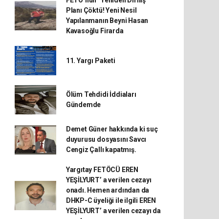
FETÖ’nün “Yeniden Diriliş”
Planı Çöktü! Yeni Nesil
Yapılanmanın Beyni Hasan
Kavasoğlu Firarda
11. Yargı Paketi
Ölüm Tehdidi İddiaları
Gündemde
Demet Güner hakkında ki suç
duyurusu dosyasını Savcı
Cengiz Çallı kapatmış.
Yargıtay FETÖCÜ EREN
YEŞİLYURT’ a verilen cezayı
onadı. Hemen ardından da
DHKP-C üyeliği ile ilgili EREN
YEŞİLYURT’ a verilen cezayı da