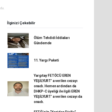
du.
İlginizi Çekebilir
Ölüm Tehdidi İddiaları
Gündemde
11. Yargı Paketi
Yargıtay FETÖCÜ EREN
YEŞİLYURT’ a verilen cezayı
onadı. Hemen ardından da
DHKP-C üyeliği ile ilgili EREN
YEŞİLYURT’ a verilen cezayı da
onadı.
FETÖ’nün “Yeniden Diriliş”