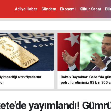
Adliye Haber
Gündem
Ekonomi
Kültür Sanat
Bil
yimserliği altın fiyatlarını
Bakan Bayraktar: Gabar'da gün
yor
petrol üretimimiz 83 bin 300 va
ulaştı
ete'de yayımlandı! Gümrü