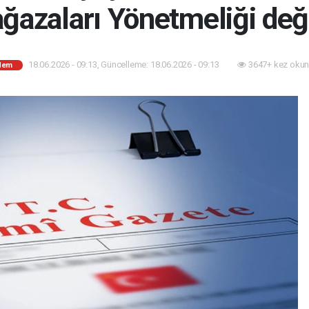
ğazaları Yönetmeliği deği
18.06.2026 - 09:13, Güncelleme: 18.06.2026 - 09:13
3647+ kez okun
dem