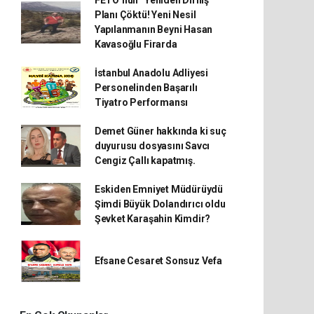
Planı Çöktü! Yeni Nesil
Yapılanmanın Beyni Hasan
Kavasoğlu Firarda
İstanbul Anadolu Adliyesi
Personelinden Başarılı
Tiyatro Performansı
Demet Güner hakkında ki suç
duyurusu dosyasını Savcı
Cengiz Çallı kapatmış.
Eskiden Emniyet Müdürüydü
Şimdi Büyük Dolandırıcı oldu
Şevket Karaşahin Kimdir?
Efsane Cesaret Sonsuz Vefa