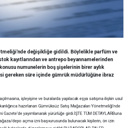
eliği'nde değişikliğe gidildi. Böylelikle parfüm ve
stok kayıtlarından ve antrepo beyannamelerinden
onusu numunelerin boş şişelerinin birer aylık
stesi gereken süre içinde gümrük müdürlüğüne ibraz
ılmasına, işleyişine ve buralarda yapılacak eşya satışına ilişkin usul
akanlığınca hazırlanan Gümrüksüz Satış Mağazaları Yönetmeliği'nde
esmi Gazete'de yayımlanarak yürürlüğe girdi.İŞTE TÜM DETAYLARBuna
ğaza/depo açma izni başvurusunda bulunacak kişilerin, ön izin