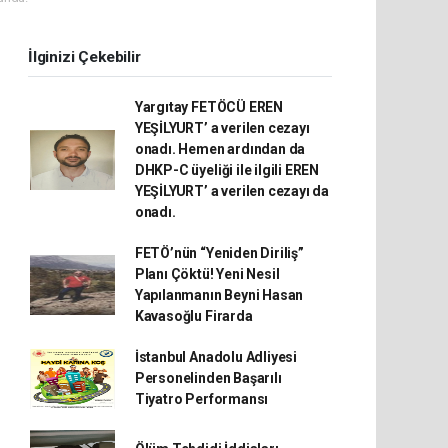
İlginizi Çekebilir
Yargıtay FETÖCÜ EREN
YEŞİLYURT’ a verilen cezayı
onadı. Hemen ardından da
DHKP-C üyeliği ile ilgili EREN
YEŞİLYURT’ a verilen cezayı da
onadı.
FETÖ’nün “Yeniden Diriliş”
Planı Çöktü! Yeni Nesil
Yapılanmanın Beyni Hasan
Kavasoğlu Firarda
İstanbul Anadolu Adliyesi
Personelinden Başarılı
Tiyatro Performansı