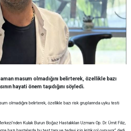
 zaman masum olmadığını belirterek, özellikle bazı
sının hayati önem taşıdığını söyledi.
m olmadığını belirterek, özellikle bazı risk gruplarında uyku testi
kezi’nden Kulak Burun Boğaz Hastalıkları Uzmanı Op. Dr. Ümit Filiz,
a bazı hastalarda bu test tanı ve tedavi için kritik rol oynuyor” dedi.