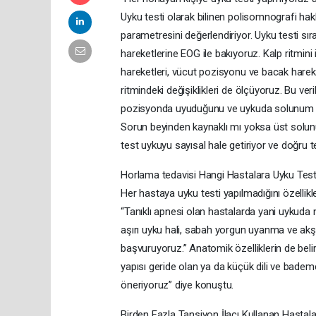
Uyku testi olarak bilinen polisomnografi hak
parametresini değerlendiriyor. Uyku testi sıra
hareketlerine EOG ile bakıyoruz. Kalp ritmin
hareketleri, vücut pozisyonu ve bacak hareke
ritmindeki değişiklikleri de ölçüyoruz. Bu v
pozisyonda uyuduğunu ve uykuda solunum pr
Sorun beyinden kaynaklı mı yoksa üst solunu
test uykuyu sayısal hale getiriyor ve doğru t
Horlama tedavisi Hangi Hastalara Uyku Testi
Her hastaya uyku testi yapılmadığını özellikle
“Tanıklı apnesi olan hastalarda yani uykuda
aşırı uyku hali, sabah yorgun uyanma ve akş
başvuruyoruz.” Anatomik özelliklerin de belirl
yapısı geride olan ya da küçük dili ve badem
öneriyoruz” diye konuştu.
Birden Fazla Tansiyon İlacı Kullanan Hastal