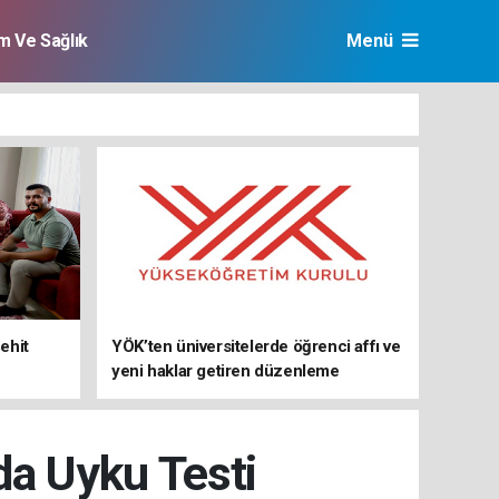
im Ve Sağlık
Menü
ehit
YÖK’ten üniversitelerde öğrenci affı ve
yeni haklar getiren düzenleme
nda Uyku Testi