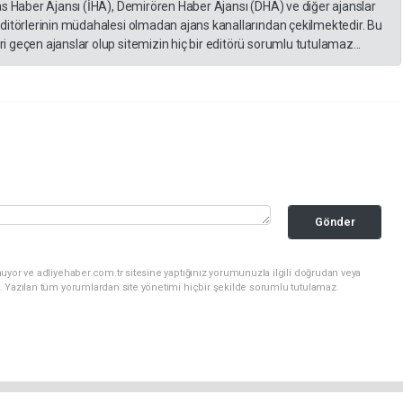
as Haber Ajansı (İHA), Demirören Haber Ajansı (DHA) ve diğer ajanslar
editörlerinin müdahalesi olmadan ajans kanallarından çekilmektedir. Bu
 geçen ajanslar olup sitemizin hiç bir editörü sorumlu tutulamaz...
Gönder
uyor ve adliyehaber.com.tr sitesine yaptığınız yorumunuzla ilgili doğrudan veya
. Yazılan tüm yorumlardan site yönetimi hiçbir şekilde sorumlu tutulamaz.