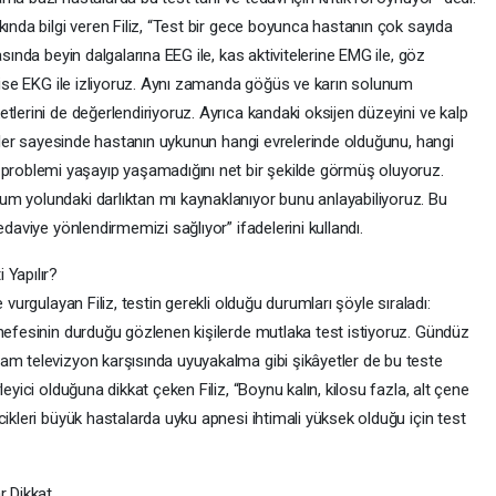
kında bilgi veren Filiz, “Test bir gece boyunca hastanın çok sayıda
sında beyin dalgalarına EEG ile, kas aktivitelerine EMG ile, göz
i ise EKG ile izliyoruz. Aynı zamanda göğüs ve karın solunum
tlerini de değerlendiriyoruz. Ayrıca kandaki oksijen düzeyini ve kalp
eriler sayesinde hastanın uykunun hangi evrelerinde olduğunu, hangi
oblemi yaşayıp yaşamadığını net bir şekilde görmüş oluyoruz.
m yolundaki darlıktan mı kaynaklanıyor bunu anlayabiliyoruz. Bu
edaviye yönlendirmemizi sağlıyor” ifadelerini kullandı.
 Yapılır?
 vurgulayan Filiz, testin gerekli olduğu durumları şöyle sıraladı:
 nefesinin durduğu gözlenen kişilerde mutlaka test istiyoruz. Gündüz
am televizyon karşısında uyuyakalma gibi şikâyetler de bu teste
eyici olduğuna dikkat çeken Filiz, “Boynu kalın, kilosu fazla, alt çene
cikleri büyük hastalarda uyku apnesi ihtimali yüksek olduğu için test
ar Dikkat