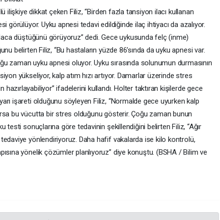
 ilişkiye dikkat çeken Filiz, “Birden fazla tansiyon ilacı kullanan
i görülüyor. Uyku apnesi tedavi edildiğinde ilaç ihtiyacı da azalıyor.
 ilaca düştüğünü görüyoruz” dedi. Gece uykusunda felç (inme)
nu belirten Filiz, “Bu hastaların yüzde 86’sında da uyku apnesi var.
oğu zaman uyku apnesi oluyor. Uyku sırasında solunumun durmasının
iyon yükseliyor, kalp atım hızı artıyor. Damarlar üzerinde stres
zırlayabiliyor” ifadelerini kullandı. Holter taktıran kişilerde gece
arı işareti olduğunu söyleyen Filiz, “Normalde gece uyurken kalp
orsa bu vücutta bir stres olduğunu gösterir. Çoğu zaman bunun
testi sonuçlarına göre tedavinin şekillendiğini belirten Filiz, “Ağır
edaviye yönlendiriyoruz. Daha hafif vakalarda ise kilo kontrolü,
pısına yönelik çözümler planlıyoruz” diye konuştu. (BSHA / Bilim ve