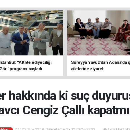
İstanbul: ''AK Belediyeciliği
Süreyya Yavuz’dan Adana’da ş
Gör'' programı başladı
ailelerine ziyaret
 hakkında ki suç duyuru
avcı Cengiz Çallı kapatmı
27.12.2025 - 22:18, Güncelleme: 27.12.2025 - 22:33
1962+ kez ok
 Haber