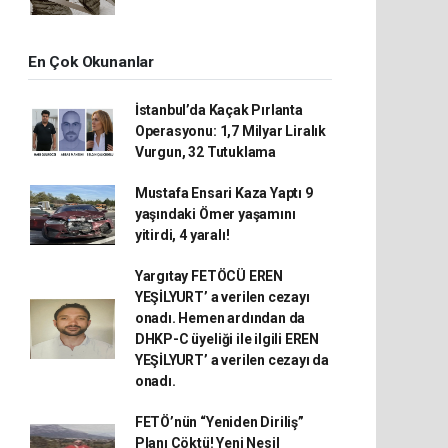
En Çok Okunanlar
İstanbul’da Kaçak Pırlanta
Operasyonu: 1,7 Milyar Liralık
Vurgun, 32 Tutuklama
Mustafa Ensari Kaza Yaptı 9
yaşındaki Ömer yaşamını
yitirdi, 4 yaralı!
Yargıtay FETÖCÜ EREN
YEŞİLYURT’ a verilen cezayı
onadı. Hemen ardından da
DHKP-C üyeliği ile ilgili EREN
YEŞİLYURT’ a verilen cezayı da
onadı.
FETÖ’nün “Yeniden Diriliş”
Planı Çöktü! Yeni Nesil