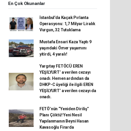
En Çok Okunanlar
İstanbul’da Kaçak Pırlanta
Operasyonu: 1,7 Milyar Liralık
Vurgun, 32 Tutuklama
Mustafa Ensari Kaza Yaptı 9
yaşındaki Ömer yaşamını
yitirdi, 4 yaralı!
Yargıtay FETÖCÜ EREN
YEŞİLYURT’ a verilen cezayı
onadı. Hemen ardından da
DHKP-C üyeliği ile ilgili EREN
YEŞİLYURT’ a verilen cezayı da
onadı.
FETÖ’nün “Yeniden Diriliş”
Planı Çöktü! Yeni Nesil
Yapılanmanın Beyni Hasan
Kavasoğlu Firarda