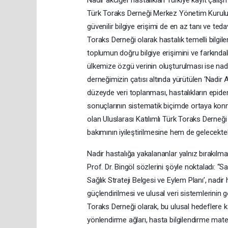
Nadir akciğer hastalıkları Türkiye kayıt çalış
Türk Toraks Derneği Merkez Yönetim Kurulu Ü
güvenilir bilgiye erişimi de en az tanı ve teda
Toraks Derneği olarak hastalık temelli bilgilend
toplumun doğru bilgiye erişimini ve farkındal
ülkemize özgü verinin oluşturulması ise nadi
derneğimizin çatısı altında yürütülen ‘Nadir A
düzeyde veri toplanması, hastalıkların epidem
sonuçlarının sistematik biçimde ortaya konma
olan Uluslarası Katılımlı Türk Toraks Derneği
bakımının iyileştirilmesine hem de gelecektek
Nadir hastalığa yakalananlar yalnız bırakılm
Prof. Dr. Bingöl sözlerini şöyle noktaladı: 
Sağlık Strateji Belgesi ve Eylem Planı’, nadir 
güçlendirilmesi ve ulusal veri sistemlerinin gel
Toraks Derneği olarak, bu ulusal hedeflere k
yönlendirme ağları, hasta bilgilendirme mater