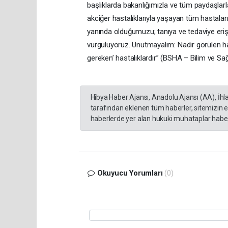
başlıklarda bakanlığımızla ve tüm paydaşlar
akciğer hastalıklarıyla yaşayan tüm hastaları
yanında olduğumuzu; tanıya ve tedaviye eriş
vurguluyoruz. Unutmayalım: Nadir görülen hast
gereken’ hastalıklardır” (BSHA – Bilim ve Sa
Hibya Haber Ajansı, Anadolu Ajansı (AA), İhl
tarafından eklenen tüm haberler, sitemizin 
haberlerde yer alan hukuki muhataplar haberi
Okuyucu Yorumları
(0)