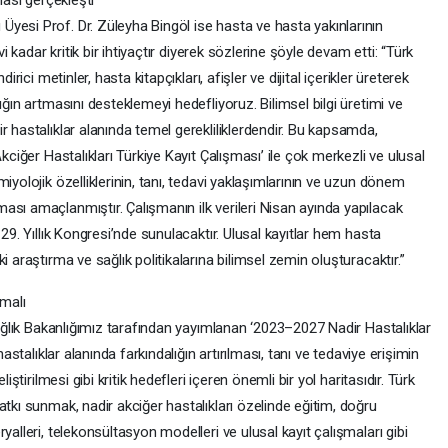
ması gerçekleşti
yesi Prof. Dr. Züleyha Bingöl ise hasta ve hasta yakınlarının
vi kadar kritik bir ihtiyaçtır diyerek sözlerine şöyle devam etti: “Türk
irici metinler, hasta kitapçıkları, afişler ve dijital içerikler üreterek
ığın artmasını desteklemeyi hedefliyoruz. Bilimsel bilgi üretimi ve
r hastalıklar alanında temel gerekliliklerdendir. Bu kapsamda,
kciğer Hastalıkları Türkiye Kayıt Çalışması’ ile çok merkezli ve ulusal
iyolojik özelliklerinin, tanı, tedavi yaklaşımlarının ve uzun dönem
sı amaçlanmıştır. Çalışmanın ilk verileri Nisan ayında yapılacak
 29. Yıllık Kongresi’nde sunulacaktır. Ulusal kayıtlar hem hasta
i araştırma ve sağlık politikalarına bilimsel zemin oluşturacaktır.”
amalı
“Sağlık Bakanlığımız tarafından yayımlanan ‘2023–2027 Nadir Hastalıklar
hastalıklar alanında farkındalığın artırılması, tanı ve tedaviye erişimin
iştirilmesi gibi kritik hedefleri içeren önemli bir yol haritasıdır. Türk
atkı sunmak, nadir akciğer hastalıkları özelinde eğitim, doğru
yalleri, telekonsültasyon modelleri ve ulusal kayıt çalışmaları gibi