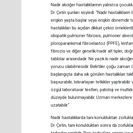
Nadir akciğer hastalıklarının yalnızca çocukl
Dr. Çetin şunları söyledi: “Nadir hastalıklar
erişkin yaşta başlar veya erişkin dönemde tanı 
hastalıkları bu açıdan dikkat çekici örnekler
idiopatik pulmoner fibrosis, pulmoner alveol
plöroparankimal fibroelastoz (PPFE), lenfa
fibrozis ve diğer genetik/nadir alt tipler, d
tablolar arasındadır. Ne yazık ki nadir akciğ
yorucu olabilmesidir. Belirtiler çoğu zaman özg
başlangıçta daha sık görülen hastalıkları takl
başvurabilir, tekrarlayan tetkikler yaptırabi
özgül laboratuvar testleri, patoloji ve multi
düzeyde bulunmayabilir. Uzman merkezlere u
uzatabilir.”
Nadir hastalıklarda tanı konulduktan zorluk
Dr. Çetin, tanı konulduktan sonra da zorlukla