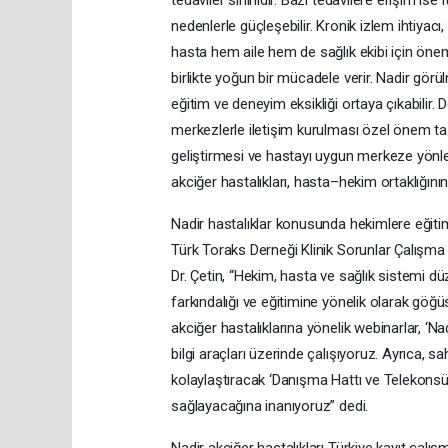
tedaviler sınırlıdır. Bazı tedavilere erişim 
nedenlerle güçleşebilir. Kronik izlem ihtiyacı
hasta hem aile hem de sağlık ekibi için öneml
birlikte yoğun bir mücadele verir. Nadir görü
eğitim ve deneyim eksikliği ortaya çıkabilir
merkezlerle iletişim kurulması özel önem taş
geliştirmesi ve hastayı uygun merkeze yönlend
akciğer hastalıkları, hasta–hekim ortaklığının
Nadir hastalıklar konusunda hekimlere eğitim
Türk Toraks Derneği Klinik Sorunlar Çalışma 
Dr. Çetin, “Hekim, hasta ve sağlık sistemi 
farkındalığı ve eğitimine yönelik olarak göğüs
akciğer hastalıklarına yönelik webinarlar, ‘Nad
bilgi araçları üzerinde çalışıyoruz. Ayrıca,
kolaylaştıracak ‘Danışma Hattı ve Telekonsü
sağlayacağına inanıyoruz” dedi.