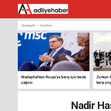
Anasayfa
Gündem
Wadephul’dan Rusya’ya barış için baskı
Zorkun Y
çağrısı
karşı yo
Nadir Has