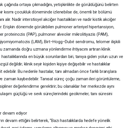
uk çağında ortaya çıkmadığını, yetişkinlikte de görüldüğünü belirten
ın bir kısmı çocukluk döneminde izlenebilse de, önemli bir bölümü
alır. Nadir interstisyel akciğer hastalıkları ve nadir kistik akciğer
dir. Erişkin dönemde görülebilen pulmoner arteriyel hipertansiyon,
er proteinozis (PAP), pulmoner alveoler mikrolitiyazis (PAM),
njiyomiyomatozis (LAM), Birt–Hogg–Dubé sendromu, telomer ilişkili
oğru zamanda doğru uzmana yönlendirme ihtiyacını artıran klinik
er hastalıklarında en büyük sorunlardan biri, tanıya giden yolun uzun ve
ül değildir; klinik seyir kişiden kişiye değişebilir ve hastalıklar
it edebilir. Bu nedenle hastalar, tanı almadan önce farklı branşlara
lir ve zaman kaybedebilir. Tanısal süreç çoğu zaman ileri görüntüleme,
disipliner değerlendirme gerektirir; bu olanaklar her merkezde aynı
laşım güçlüğü ve sevk süreçlerindeki gecikmeler, tanı süresini
lar devam ediyor
rın devam ettiğini belirterek, “Bazı hastalıklarda hedefe yönelik