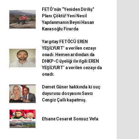
FETÖ’nün “Yeniden Diriliş”
Planı Çöktü! Yeni Nesil
Yapılanmanın Beyni Hasan
Kavasoğlu Firarda
Yargıtay FETÖCÜ EREN
YEŞİLYURT’ a verilen cezayı
onadı. Hemen ardından da
DHKP-C üyeliği ile ilgili EREN
YEŞİLYURT’ a verilen cezayı da
onadı.
Demet Güner hakkında ki suç
duyurusu dosyasını Savcı
Cengiz Çallı kapatmış.
Efsane Cesaret Sonsuz Vefa