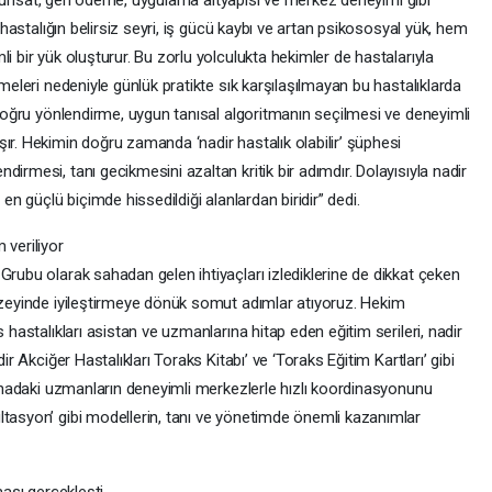
ise ruhsat, geri ödeme, uygulama altyapısı ve merkez deneyimi gibi
, hastalığın belirsiz seyri, iş gücü kaybı ve artan psikososyal yük, hem
i bir yük oluşturur. Bu zorlu yolculukta hekimler de hastalarıyla
lmeleri nedeniyle günlük pratikte sık karşılaşılmayan bu hastalıklarda
. Doğru yönlendirme, uygun tanısal algoritmanın seçilmesi ve deneyimli
ır. Hekimin doğru zamanda ‘nadir hastalık olabilir’ şüphesi
irmesi, tanı gecikmesini azaltan kritik bir adımdır. Dolayısıyla nadir
 en güçlü biçimde hissedildiği alanlardan biridir” dedi.
 veriliyor
Grubu olarak sahadan gelen ihtiyaçları izlediklerine de dikkat çeken
düzeyinde iyileştirmeye dönük somut adımlar atıyoruz. Hekim
 hastalıkları asistan ve uzmanlarına hitap eden eğitim serileri, nadir
ir Akciğer Hastalıkları Toraks Kitabı’ ve ‘Toraks Eğitim Kartları’ gibi
 sahadaki uzmanların deneyimli merkezlerle hızlı koordinasyonunu
ltasyon’ gibi modellerin, tanı ve yönetimde önemli kazanımlar