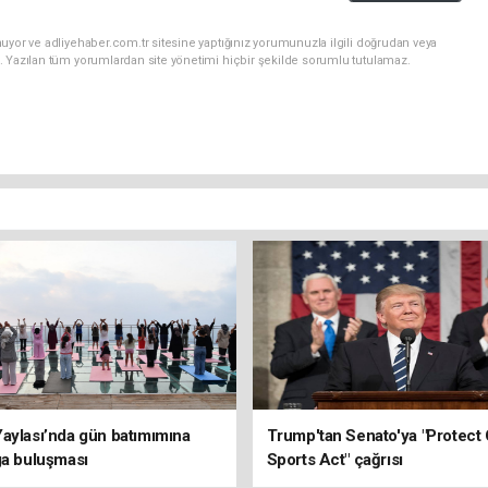
uyor ve adliyehaber.com.tr sitesine yaptığınız yorumunuzla ilgili doğrudan veya
. Yazılan tüm yorumlardan site yönetimi hiçbir şekilde sorumlu tutulamaz.
aylası’nda gün batımımına
Trump'tan Senato'ya "Protect 
ga buluşması
Sports Act" çağrısı