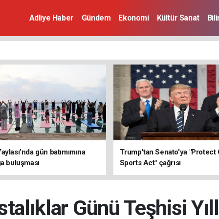
Adliye Haber
Gündem
Ekonomi
Kültür Sanat
Bil
aylası’nda gün batımımına
Trump'tan Senato'ya "Protect 
ga buluşması
Sports Act" çağrısı
talıklar Günü Teşhisi Yıll