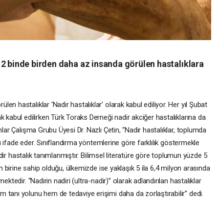
 2 binde birden daha az insanda görülen hastalıklara
n hastalıklar ‘Nadir hastalıklar’ olarak kabul ediliyor. Her yıl Şubat
k kabul edilirken Türk Toraks Derneği nadir akciğer hastalıklarına da
nlar Çalışma Grubu Üyesi Dr. Nazlı Çetin, “Nadir hastalıklar, toplumda
arı ifade eder. Sınıflandırma yöntemlerine göre farklılık göstermekle
 nadir hastalık tanımlanmıştır. Bilimsel literatüre göre toplumun yüzde 5
an birine sahip olduğu, ülkemizde ise yaklaşık 5 ila 6,4 milyon arasında
ktedir. “Nadirin nadiri (ultra-nadir)” olarak adlandırılan hastalıklar
 tanı yolunu hem de tedaviye erişimi daha da zorlaştırabilir” dedi.