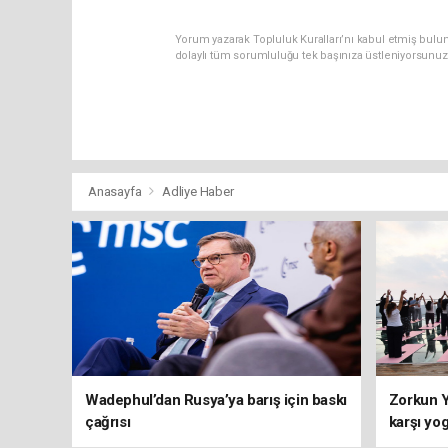
Yorum yazarak Topluluk Kuralları’nı kabul etmiş bulun
dolaylı tüm sorumluluğu tek başınıza üstleniyorsunuz
Anasayfa
Adliye Haber
Wadephul’dan Rusya’ya barış için baskı
Zorkun Y
çağrısı
karşı yo