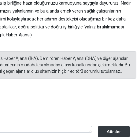
la iş birliğine hazır olduğumuzu kamuoyuna saygıyla duyururuz. Nadir
mızın, yakınlarının ve bu alanda emek veren sağlık çalışanlarının
imi kolaylaştıracak her adımın destekçisi olacağımızı bir kez daha
alıklar, doğru politika ve doğru iş birliğiyle ‘yalnız bırakılmaması
ğlık Haber Ajansı)
as Haber Ajansı (İHA), Demirören Haber Ajansı (DHA) ve diğer ajanslar
editörlerinin müdahalesi olmadan ajans kanallarından çekilmektedir. Bu
 geçen ajanslar olup sitemizin hiç bir editörü sorumlu tutulamaz...
Gönder