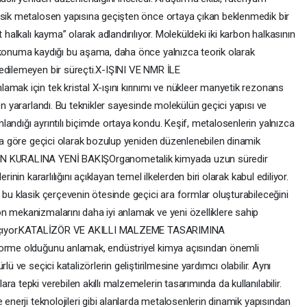
asik metalosen yapısına geçişten önce ortaya çıkan beklenmedik bir
 halkalı kayma” olarak adlandırılıyor. Moleküldeki iki karbon halkasının
 konuma kaydığı bu aşama, daha önce yalnızca teorik olarak
edilemeyen bir süreçti.X-IŞINI VE NMR İLE
mak için tek kristal X-ışını kırınımı ve nükleer manyetik rezonans
en yararlandı. Bu teknikler sayesinde molekülün geçici yapısı ve
andığı ayrıntılı biçimde ortaya kondu. Keşif, metalosenlerin yalnızca
ına göre geçici olarak bozulup yeniden düzenlenebilen dinamik
RON KURALINA YENİ BAKIŞOrganometalik kimyada uzun süredir
inin kararlılığını açıklayan temel ilkelerden biri olarak kabul ediliyor.
 bu klasik çerçevenin ötesinde geçici ara formlar oluşturabileceğini
n mekanizmalarını daha iyi anlamak ve yeni özelliklere sahip
pı açıyor.KATALİZÖR VE AKILLI MALZEME TASARIMINA
forme olduğunu anlamak, endüstriyel kimya açısından önemli
lü ve seçici katalizörlerin geliştirilmesine yardımcı olabilir. Aynı
a tepki verebilen akıllı malzemelerin tasarımında da kullanılabilir.
 enerji teknolojileri gibi alanlarda metalosenlerin dinamik yapısından