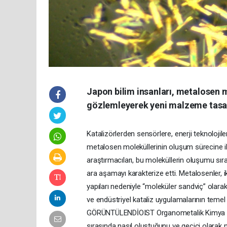
Japon bilim insanları, metalosen 
gözlemleyerek yeni malzeme tasar
Katalizörlerden sensörlere, enerji teknolojil
metalosen moleküllerinin oluşum sürecine ili
araştırmacıları, bu moleküllerin oluşumu s
ara aşamayı karakterize etti. Metalosenler,
yapıları nedeniyle “moleküler sandviç” olarak
ve endüstriyel kataliz uygulamalarının teme
GÖRÜNTÜLENDİOIST Organometalik Kimya Grub
sırasında nasıl oluştuğunu ve geçici olarak 