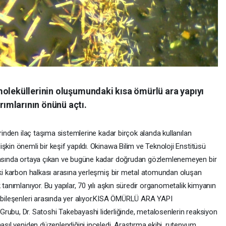
moleküllerinin oluşumundaki kısa ömürlü ara yapıyı
ımlarının önünü açtı.
erinden ilaç taşıma sistemlerine kadar birçok alanda kullanılan
şkin önemli bir keşif yapıldı. Okinawa Bilim ve Teknoloji Enstitüsü
ırasında ortaya çıkan ve bugüne kadar doğrudan gözlemlenemeyen bir
 iki karbon halkası arasına yerleşmiş bir metal atomundan oluşan
 tanımlanıyor. Bu yapılar, 70 yılı aşkın süredir organometalik kimyanın
l bileşenleri arasında yer alıyor.KISA ÖMÜRLÜ ARA YAPI
u, Dr. Satoshi Takebayashi liderliğinde, metalosenlerin reaksiyon
nasıl yeniden düzenlendiğini inceledi. Araştırma ekibi, rutenyum