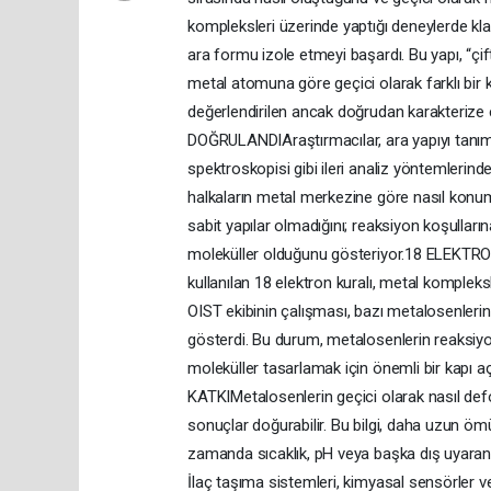
kompleksleri üzerinde yaptığı deneylerde kl
ara formu izole etmeyi başardı. Bu yapı, “çift
metal atomuna göre geçici olarak farklı bir
değerlendirilen ancak doğrudan karakterize 
DOĞRULANDIAraştırmacılar, ara yapıyı tanımla
spektroskopisi gibi ileri analiz yöntemlerind
halkaların metal merkezine göre nasıl konuml
sabit yapılar olmadığını; reaksiyon koşullar
moleküller olduğunu gösteriyor.18 ELEKT
kullanılan 18 elektron kuralı, metal kompleksler
OIST ekibinin çalışması, bazı metalosenlerin
gösterdi. Bu durum, metalosenlerin reaksiyo
moleküller tasarlamak için önemli bir ka
KATKIMetalosenlerin geçici olarak nasıl de
sonuçlar doğurabilir. Bu bilgi, daha uzun ömür
zamanda sıcaklık, pH veya başka dış uyaranlar
İlaç taşıma sistemleri, kimyasal sensörler ve