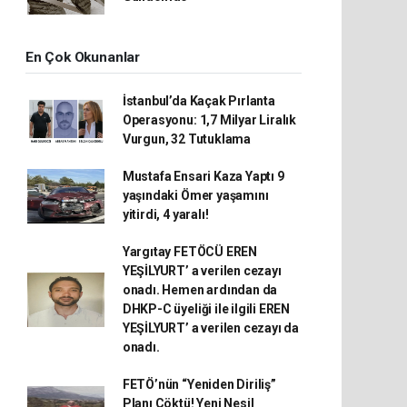
En Çok Okunanlar
İstanbul’da Kaçak Pırlanta
Operasyonu: 1,7 Milyar Liralık
Vurgun, 32 Tutuklama
Mustafa Ensari Kaza Yaptı 9
yaşındaki Ömer yaşamını
yitirdi, 4 yaralı!
Yargıtay FETÖCÜ EREN
YEŞİLYURT’ a verilen cezayı
onadı. Hemen ardından da
DHKP-C üyeliği ile ilgili EREN
YEŞİLYURT’ a verilen cezayı da
onadı.
FETÖ’nün “Yeniden Diriliş”
Planı Çöktü! Yeni Nesil