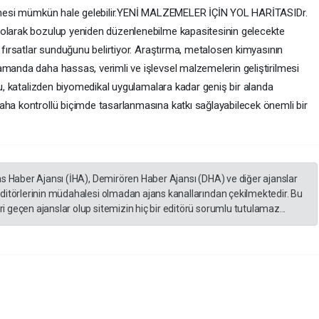
rilmesi mümkün hale gelebilir.YENİ MALZEMELER İÇİN YOL HARİTASIDr.
 olarak bozulup yeniden düzenlenebilme kapasitesinin gelecekte
i fırsatlar sunduğunu belirtiyor. Araştırma, metalosen kimyasının
amanda daha hassas, verimli ve işlevsel malzemelerin geliştirilmesi
lgu, katalizden biyomedikal uygulamalara kadar geniş bir alanda
aha kontrollü biçimde tasarlanmasına katkı sağlayabilecek önemli bir
as Haber Ajansı (İHA), Demirören Haber Ajansı (DHA) ve diğer ajanslar
editörlerinin müdahalesi olmadan ajans kanallarından çekilmektedir. Bu
 geçen ajanslar olup sitemizin hiç bir editörü sorumlu tutulamaz...