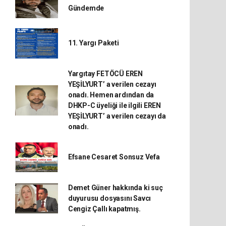
Gündemde
11. Yargı Paketi
Yargıtay FETÖCÜ EREN
YEŞİLYURT’ a verilen cezayı
onadı. Hemen ardından da
DHKP-C üyeliği ile ilgili EREN
YEŞİLYURT’ a verilen cezayı da
onadı.
Efsane Cesaret Sonsuz Vefa
Demet Güner hakkında ki suç
duyurusu dosyasını Savcı
Cengiz Çallı kapatmış.