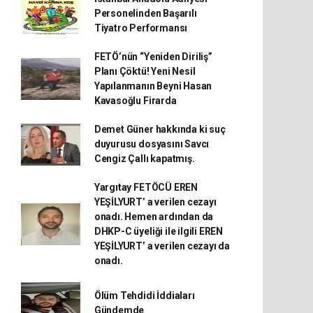
Personelinden Başarılı
Tiyatro Performansı
FETÖ’nün “Yeniden Diriliş”
Planı Çöktü! Yeni Nesil
Yapılanmanın Beyni Hasan
Kavasoğlu Firarda
Demet Güner hakkında ki suç
duyurusu dosyasını Savcı
Cengiz Çallı kapatmış.
Yargıtay FETÖCÜ EREN
YEŞİLYURT’ a verilen cezayı
onadı. Hemen ardından da
DHKP-C üyeliği ile ilgili EREN
YEŞİLYURT’ a verilen cezayı da
onadı.
Ölüm Tehdidi İddiaları
Gündemde