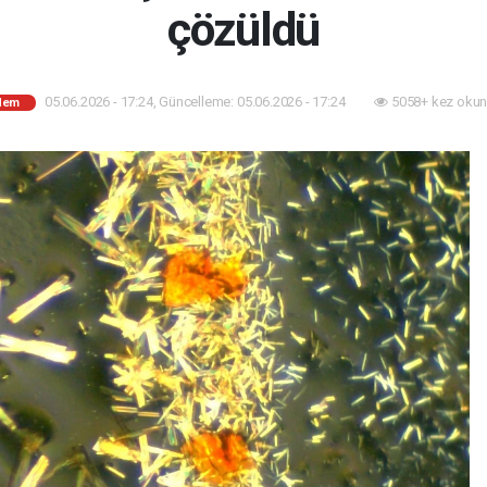
çözüldü
05.06.2026 - 17:24, Güncelleme: 05.06.2026 - 17:24
5058+ kez okun
dem