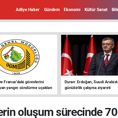
Adliye Haber
Gündem
Ekonomi
Kültür Sanat
Bil
ve Fransa'daki görevlerini
Duran: Erdoğan, Suudi Arabist
an yangın söndürme uçakları
günübirlik çalışma ziyareti
gerçekleştirecek
rin oluşum sürecinde 70 