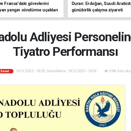
ve Fransa'daki görevlerini
Duran: Erdoğan, Suudi Arabist
an yangın söndürme uçakları
günübirlik çalışma ziyareti
gerçekleştirecek
adolu Adliyesi Personelin
Tiyatro Performansı
18.12.2025 - 18:33, Güncelleme: 18.12.2025 - 18:33
918+ kez oku
 Sanat