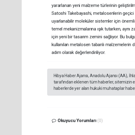
yararlanan yeni malzeme türlerinin gelişti
Satoshi Takebayashi, metalosenlerin geçici
uyarlanabilir moleküler sistemler için öneml
temel mekanizmalarına ışık tutarken, aynı z
için yeni bir tasarım zemini sağlıyor. Bu bu
kullanılan metalosen tabanlı malzemelerin d
adım olarak değerlendiriliyor.
Hibya Haber Ajansı, Anadolu Ajansı (AA), İhl
tarafından eklenen tüm haberler, sitemizin 
haberlerde yer alan hukuki muhataplar haberi
Okuyucu Yorumları
(0)