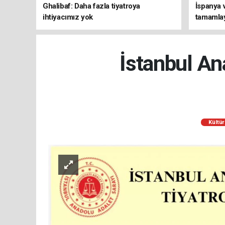
Ghalibaf: Daha fazla tiyatroya
İspanya 
ihtiyacımız yok
tamamlay
döndü
İstanbul An
Kültür