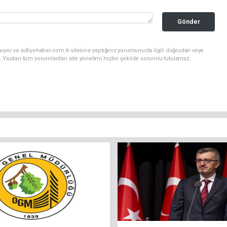
Gönder
uyor ve adliyehaber.com.tr sitesine yaptığınız yorumunuzla ilgili doğrudan veya
. Yazılan tüm yorumlardan site yönetimi hiçbir şekilde sorumlu tutulamaz.