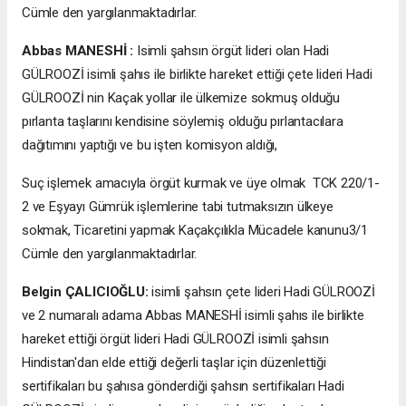
Cümle den yargılanmaktadırlar.
Abbas MANESHİ :
Isimli şahsın örgüt lideri olan Hadi
GÜLROOZİ isimli şahıs ile birlikte hareket ettiği çete lideri Hadi
GÜLROOZİ nin Kaçak yollar ile ülkemize sokmuş olduğu
pırlanta taşlarını kendisine söylemiş olduğu pırlantacılara
dağıtımını yaptığı ve bu işten komisyon aldığı,
Suç işlemek amacıyla örgüt kurmak ve üye olmak TCK 220/1-
2 ve Eşyayı Gümrük işlemlerine tabi tutmaksızın ülkeye
sokmak, Ticaretini yapmak Kaçakçılıkla Mücadele kanunu3/1
Cümle den yargılanmaktadırlar.
Belgin ÇALICIOĞLU:
isimli şahsın çete lideri Hadi GÜLROOZİ
ve 2 numaralı adama Abbas MANESHİ isimli şahıs ile birlikte
hareket ettiği örgüt lideri Hadi GÜLROOZİ isimli şahsın
Hindistan'dan elde ettiği değerli taşlar için düzenlettiği
sertifikaları bu şahısa gönderdiği şahsın sertifikaları Hadi