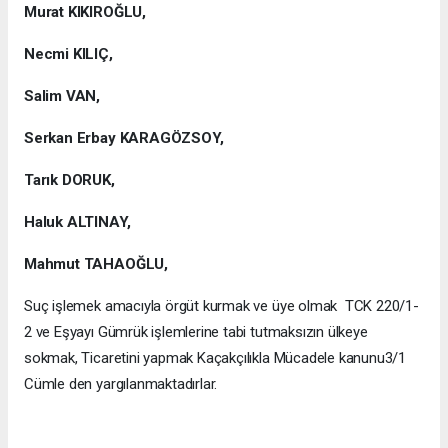
Murat KIKIROĞLU,
Necmi KILIÇ,
Salim VAN,
Serkan Erbay KARAGÖZSOY,
Tarık DORUK,
Haluk ALTINAY,
Mahmut TAHAOĞLU,
Suç işlemek amacıyla örgüt kurmak ve üye olmak TCK 220/1-
2 ve Eşyayı Gümrük işlemlerine tabi tutmaksızın ülkeye
sokmak, Ticaretini yapmak Kaçakçılıkla Mücadele kanunu3/1
Cümle den yargılanmaktadırlar.