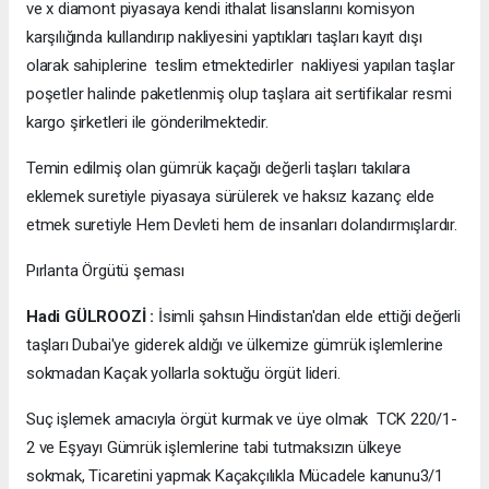
ve x diamont piyasaya kendi ithalat lisanslarını komisyon
karşılığında kullandırıp nakliyesini yaptıkları taşları kayıt dışı
olarak sahiplerine teslim etmektedirler nakliyesi yapılan taşlar
poşetler halinde paketlenmiş olup taşlara ait sertifikalar resmi
kargo şirketleri ile gönderilmektedir.
Temin edilmiş olan gümrük kaçağı değerli taşları takılara
eklemek suretiyle piyasaya sürülerek ve haksız kazanç elde
etmek suretiyle Hem Devleti hem de insanları dolandırmışlardır.
Pırlanta Örgütü şeması
Hadi GÜLROOZİ :
İsimli şahsın Hindistan'dan elde ettiği değerli
taşları Dubai'ye giderek aldığı ve ülkemize gümrük işlemlerine
sokmadan Kaçak yollarla soktuğu örgüt lideri.
Suç işlemek amacıyla örgüt kurmak ve üye olmak TCK 220/1-
2 ve Eşyayı Gümrük işlemlerine tabi tutmaksızın ülkeye
sokmak, Ticaretini yapmak Kaçakçılıkla Mücadele kanunu3/1