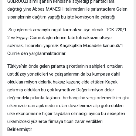
GÜLROOZİ simli şansın kendisine söylediği pırlantacılara
dağıttığı yine Abbas MANESHİ talimatları ile pırlantacılara Gelen
siparişlerinin dağıtım yaptığı bu işte komisyon ile çalıştığı
Suç işlemek amacıyla örgüt kurmak ve üye olmak TCK 220/1-
2 ve Eşyayı Gümrük işlemlerine tabi tutmaksızın ülkeye
sokmak, Ticaretini yapmak Kaçakçılıkla Mücadele kanunu3/1
Cümle den yargılanmaktadırlar.
Türkiye'nin önde gelen pırlanta şirketlerinin sahipleri, ortakları,
üst düzey yöneticileri ve çalışanlarının da bu kumpasa dahil
oldukları milyon dolarlık haksız kazanç elde ettikleri Kaçak
getirmiş oldukları bu çok kıymetli ve Değerli milyon dolar
değerindeki pırlanta taşlarını herhangi bir vergi ödemedikleri gibi
ülkemizde cari açık nedeni olan dövizlerimizi alıp götürdükleri
ülke ekonomisine hiçbir faydaları olmadığı ayrıca bu sebepten
ülkemizdeki yüzlerce firmaya ticari zarar verdikleri
Belirlenmiştir.