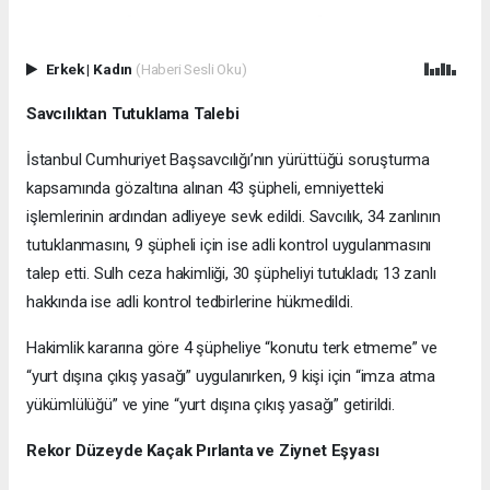
Erkek
|
Kadın
(Haberi Sesli Oku)
Savcılıktan Tutuklama Talebi
İstanbul Cumhuriyet Başsavcılığı’nın yürüttüğü soruşturma
kapsamında gözaltına alınan 43 şüpheli, emniyetteki
işlemlerinin ardından adliyeye sevk edildi. Savcılık, 34 zanlının
tutuklanmasını, 9 şüpheli için ise adli kontrol uygulanmasını
talep etti. Sulh ceza hakimliği, 30 şüpheliyi tutukladı; 13 zanlı
hakkında ise adli kontrol tedbirlerine hükmedildi.
Hakimlik kararına göre 4 şüpheliye “konutu terk etmeme” ve
“yurt dışına çıkış yasağı” uygulanırken, 9 kişi için “imza atma
yükümlülüğü” ve yine “yurt dışına çıkış yasağı” getirildi.
Rekor Düzeyde Kaçak Pırlanta ve Ziynet Eşyası