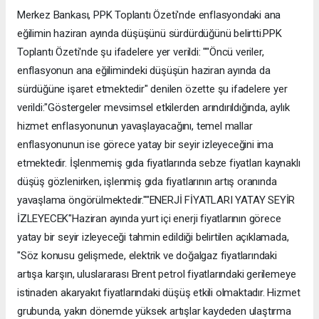
Merkez Bankası, PPK Toplantı Özeti'nde enflasyondaki ana
eğilimin haziran ayında düşüşünü sürdürdüğünü belirtti.PPK
Toplantı Özeti'nde şu ifadelere yer verildi: ""Öncü veriler,
enflasyonun ana eğilimindeki düşüşün haziran ayında da
sürdüğüne işaret etmektedir" denilen özette şu ifadelere yer
verildi:"Göstergeler mevsimsel etkilerden arındırıldığında, aylık
hizmet enflasyonunun yavaşlayacağını, temel mallar
enflasyonunun ise görece yatay bir seyir izleyeceğini ima
etmektedir. İşlenmemiş gıda fiyatlarında sebze fiyatları kaynaklı
düşüş gözlenirken, işlenmiş gıda fiyatlarının artış oranında
yavaşlama öngörülmektedir.""ENERJİ FİYATLARI YATAY SEYİR
İZLEYECEK"Haziran ayında yurt içi enerji fiyatlarının görece
yatay bir seyir izleyeceği tahmin edildiği belirtilen açıklamada,
"Söz konusu gelişmede, elektrik ve doğalgaz fiyatlarındaki
artışa karşın, uluslararası Brent petrol fiyatlarındaki gerilemeye
istinaden akaryakıt fiyatlarındaki düşüş etkili olmaktadır. Hizmet
grubunda, yakın dönemde yüksek artışlar kaydeden ulaştırma