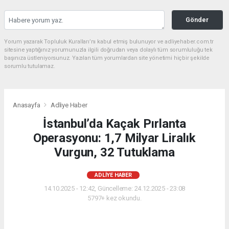
Gönder
Yorum yazarak Topluluk Kuralları’nı kabul etmiş bulunuyor ve adliyehaber.com.tr
sitesine yaptığınız yorumunuzla ilgili doğrudan veya dolaylı tüm sorumluluğu tek
başınıza üstleniyorsunuz. Yazılan tüm yorumlardan site yönetimi hiçbir şekilde
sorumlu tutulamaz.
Anasayfa
Adliye Haber
İstanbul’da Kaçak Pırlanta
Operasyonu: 1,7 Milyar Liralık
Vurgun, 32 Tutuklama
ADLIYE HABER
14.10.2025 - 12:42, Güncelleme: 24.12.2025 - 23:08
5797+ kez okundu.