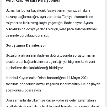
Vergi Kaybı ve Kara Para Şüphesi
Uzmanlar, bu tür kaçakçılık faaliyetlerinin yalnızca haksız
kazanç sağlamadığını, aynı zamanda Türkiye ekonomisine
milyarlarca liralık vergi kaybı yaşattığını ifade ediyor. Ayrıca
MASAK’ın da dosyaya dahil olduğu, kara para aklama ihtimali
üzerinde durulduğu öğrenildi.
Soruşturma Derinleşiyor
Gözaltına alınanların ifadeleri doğrultusunda soruşturmanın
uluslararası bağlantılarının araştırıldığı, yurtdışı merkezli yeni
şüphelilere de ulaşılabileceği bildiriliyor.
İstanbul Kuyumcular Odası başkanlığına 14 Mayıs 2024
tarihinde gönderilen imzalı kaşeli bir ihbar mektubu ile başlayan
söz konusu operasyon;
Son zamanlarda ülkemize Kaçak yollar ile gelen pırlantaların
özellikle Hintli satıcılarla birlikte yerel firmalardan irsaliye alarak