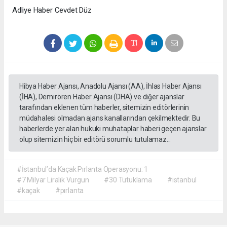
Adliye Haber Cevdet Düz
Hibya Haber Ajansı, Anadolu Ajansı (AA), İhlas Haber Ajansı
(İHA), Demirören Haber Ajansı (DHA) ve diğer ajanslar
tarafından eklenen tüm haberler, sitemizin editörlerinin
müdahalesi olmadan ajans kanallarından çekilmektedir. Bu
haberlerde yer alan hukuki muhataplar haberi geçen ajanslar
olup sitemizin hiç bir editörü sorumlu tutulamaz...
#İstanbul’da Kaçak Pırlanta Operasyonu: 1
#7 Milyar Liralık Vurgun
#30 Tutuklama
#istanbul
#kaçak
#pırlanta