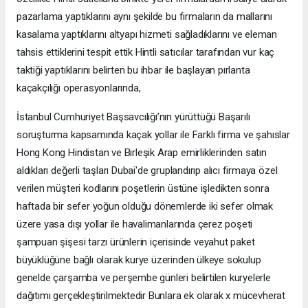
pazarlama yaptıklarını aynı şekilde bu firmaların da mallarını
kasalama yaptıklarını altyapı hizmeti sağladıklarını ve eleman
tahsis ettiklerini tespit ettik Hintli satıcılar tarafından vur kaç
taktiği yaptıklarını belirten bu ihbar ile başlayan pırlanta
kaçakçılığı operasyonlarında,
İstanbul Cumhuriyet Başsavcılığı’nın yürüttüğü Başarılı
soruşturma kapsamında kaçak yollar ile Farklı firma ve şahıslar
Hong Kong Hindistan ve Birleşik Arap emirliklerinden satın
aldıkları değerli taşları Dubai'de gruplandırıp alıcı firmaya özel
verilen müşteri kodlarını poşetlerin üstüne işledikten sonra
haftada bir sefer yoğun olduğu dönemlerde iki sefer olmak
üzere yasa dışı yollar ile havalimanlarında çerez poşeti
şampuan şişesi tarzı ürünlerin içerisinde veyahut paket
büyüklüğüne bağlı olarak kurye üzerinden ülkeye sokulup
genelde çarşamba ve perşembe günleri belirtilen kuryelerle
dağıtımı gerçekleştirilmektedir Bunlara ek olarak x mücevherat