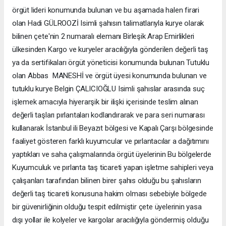
örgüt lideri konumunda bulunan ve bu aşamada halen firari
olan Hadi GÜLROOZİ Isimli şahısın talimatlarıyla kurye olarak
bilinen çete'nin 2 numaralı elemanı Birleşik Arap Emirlikleri
ülkesinden Kargo ve kuryeler aracılığıyla gönderilen değerli taş
ya da sertifikaları örgüt yöneticisi konumunda bulunan Tutuklu
olan Abbas MANESHİ ve örgüt üyesi konumunda bulunan ve
tutuklu kurye Belgin ÇALICIOĞLU Isimli şahıslar arasında suç
işlemek amacıyla hiyerarşik bir ilişki içerisinde teslim alınan
değerli taşları pırlantaları kodlandırarak ve para seri numarası
kullanarak İstanbul ili Beyazıt bölgesi ve Kapalı Çarşı bölgesinde
faaliyet gösteren farklı kuyumcular ve pırlantacılar a dağıtımını
yaptıkları ve saha çalışmalarında örgüt üyelerinin Bu bölgelerde
Kuyumculuk ve pırlanta taş ticareti yapan işletme sahipleri veya
çalışanları tarafından bilinen birer şahıs olduğu bu şahısların
değerli taş ticareti konusuna hakim olması sebebiyle bölgede
bir güvenirliğinin olduğu tespit edilmiştir çete üyelerinin yasa
dışı yollar ile kolyeler ve kargolar aracılığıyla göndermiş olduğu