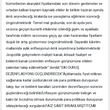
hizmetlerinin akaryakıt fiyatlarındaki son dönem gerilemeler ve
ortadan kalkan bayram kaynaklı etkiler ile birlikte haziran ayında
ılımlı seyredeceği, kiralarda ise yavaşlama eğiliminin süreceği
öngörülmektedir. Temel mal grubunda, son iki ayda yeni
sezona geçişin kuvvetli etkilerinin izlendiği giyim ve ayakkabı
tarafında indirim sezonuna geçiş ayı olan hazirandaa fiyatların
düşük bir artış göstermesi öngörülmektedir. Dayanıklı tüketim
mallarında aylık enflasyonun ılımlı seyretmesi beklenmektedir.
Jeopolitik gelişmelerin maliyet kanalı, iktisadi faaliyet ve
beklenti kanalı üzerinden enflasyon görünümüne etkileri
yakından takip edilmektedir" denildi."SIKI DURUŞ
DEZENFLASYONU GÜÇLENDİRECEK"Açıklamada, fiyat istikrarı
sağlanana kadar sürdürülecek sıkı para politikası duruşunun
talep, kur ve beklenti kanalları üzerinden dezenflasyon sürecini
güçlendireceği belirtildi.Enflasyon görünümünde belirgin ve
kalıcı bir bozulma olması durumunda para politikası duruşunun
sıkılaştırılacağı vurgulandı.FAİZ SABİT BIRAKILMIŞTITCMB