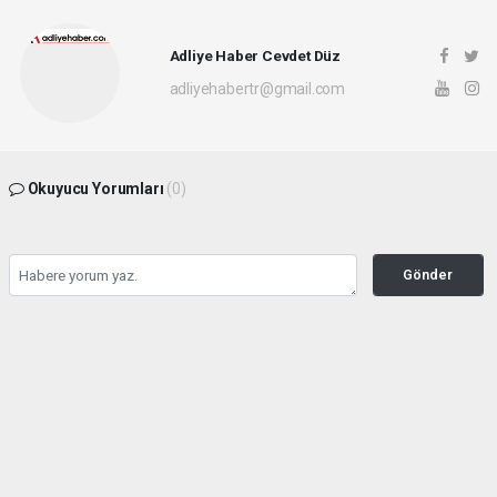
Adliye Haber Cevdet Düz
adliyehabertr@gmail.com
Okuyucu Yorumları
(0)
Gönder
Yorum yazarak Topluluk Kuralları’nı kabul etmiş bulunuyor ve adliyehaber.com.tr
sitesine yaptığınız yorumunuzla ilgili doğrudan veya dolaylı tüm sorumluluğu tek
başınıza üstleniyorsunuz. Yazılan tüm yorumlardan site yönetimi hiçbir şekilde
sorumlu tutulamaz.