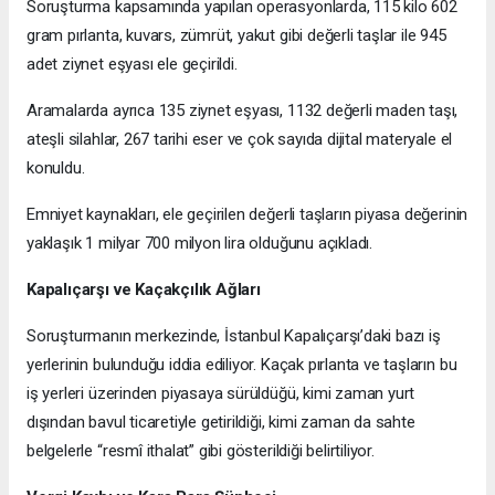
Soruşturma kapsamında yapılan operasyonlarda, 115 kilo 602
gram pırlanta, kuvars, zümrüt, yakut gibi değerli taşlar ile 945
adet ziynet eşyası ele geçirildi.
Aramalarda ayrıca 135 ziynet eşyası, 1132 değerli maden taşı,
ateşli silahlar, 267 tarihi eser ve çok sayıda dijital materyale el
konuldu.
Emniyet kaynakları, ele geçirilen değerli taşların piyasa değerinin
yaklaşık 1 milyar 700 milyon lira olduğunu açıkladı.
Kapalıçarşı ve Kaçakçılık Ağları
Soruşturmanın merkezinde, İstanbul Kapalıçarşı’daki bazı iş
yerlerinin bulunduğu iddia ediliyor. Kaçak pırlanta ve taşların bu
iş yerleri üzerinden piyasaya sürüldüğü, kimi zaman yurt
dışından bavul ticaretiyle getirildiği, kimi zaman da sahte
belgelerle “resmî ithalat” gibi gösterildiği belirtiliyor.