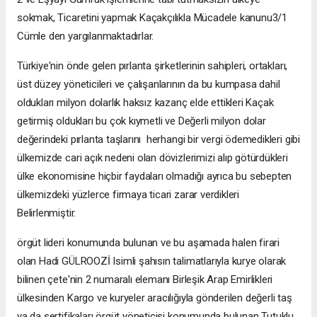
sokmak, Ticaretini yapmak Kaçakçılıkla Mücadele kanunu3/1
Cümle den yargılanmaktadırlar.
Türkiye'nin önde gelen pırlanta şirketlerinin sahipleri, ortakları,
üst düzey yöneticileri ve çalışanlarının da bu kumpasa dahil
oldukları milyon dolarlık haksız kazanç elde ettikleri Kaçak
getirmiş oldukları bu çok kıymetli ve Değerli milyon dolar
değerindeki pırlanta taşlarını herhangi bir vergi ödemedikleri gibi
ülkemizde cari açık nedeni olan dövizlerimizi alıp götürdükleri
ülke ekonomisine hiçbir faydaları olmadığı ayrıca bu sebepten
ülkemizdeki yüzlerce firmaya ticari zarar verdikleri
Belirlenmiştir.
örgüt lideri konumunda bulunan ve bu aşamada halen firari
olan Hadi GÜLROOZİ Isimli şahısın talimatlarıyla kurye olarak
bilinen çete'nin 2 numaralı elemanı Birleşik Arap Emirlikleri
ülkesinden Kargo ve kuryeler aracılığıyla gönderilen değerli taş
ya da sertifikaları örgüt yöneticisi konumunda bulunan Tutuklu