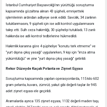
İstanbul Cumhuriyet Başsavcılığı’nın yürüttüğü soruşturma
kapsamında gözaltına alınan 43 şüpheli, emniyetteki
işlemlerinin ardından adliyeye sevk edildi. Savcılık, 34 zanlının
tutuklanmasını, 9 şüpheli için ise adli kontrol uygulanmasını
talep etti. Sulh ceza hakimliği, 30 şüpheliyi tutukladı; 13 zanlı
hakkında ise adli kontrol tedbirlerine hükmedildi.
Hakimlik kararına göre 4 şüpheliye “konutu terk etmeme” ve
“yurt dışına çıkış yasağı” uygulanırken, 9 kişi için “imza atma
yükümlülüğü” ve yine “yurt dışına çıkış yasağı” getirildi.
Rekor Düzeyde Kaçak Pırlanta ve Ziynet Eşyası
Soruşturma kapsamında yapılan operasyonlarda, 115 kilo 602
gram pırlanta, kuvars, zümrüt, yakut gibi değerli taşlar ile 945
adet ziynet eşyası ele geçirildi.
Aramalarda ayrıca 135 ziynet eşyası, 1132 değerli maden taşı,