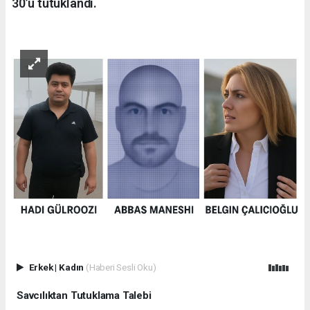
30’u tutuklandı.
Erkek
|
Kadın
(Haberi Sesli Oku)
Savcılıktan Tutuklama Talebi