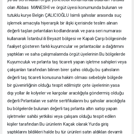
olan Abbas MANESHİ ve örgüt üyesi konumunda bulunan ve
tutuklu kurye Belgin ÇALICIOĞLU Isimli şahıslar arasında suç
işlemek amacıyla hiyerarşik bir ilişki içerisinde teslim alınan
değerli taşları pırlantaları kodlandırarak ve para seri numarası
kullanarak İstanbul ili Beyazıt bölgesi ve Kapalı Çarşı bölgesinde
faaliyet gösteren farklı kuyumcular ve pırlantacılar a dağıtımını
yaptıkları ve saha çalışmalarında örgüt üyelerinin Bu bölgelerde
Kuyumculuk ve pırlanta taş ticareti yapan işletme sahipleri veya
çalışanları tarafından bilinen birer şahıs olduğu bu şahısların
değerli taş ticareti konusuna hakim olması sebebiyle bölgede
bir güvenirliğinin olduğu tespit edilmiştir çete üyelerinin yasa
dışı yollar ile kolyeler ve kargolar aracılığıyla göndermiş olduğu
değerli Pırlantaları ve sahte sertifikalarını bu şahıslar aracılığıyla
bu bölgelerde bulunan değerli taş pırlanta altın satışı yapan
işletmeler sahibi yetkilisi veya çalışanı olduğu tespit edilen
kişiler tarafından Bu ürünlerin Kaçak olarak Yurda giriş
yaptıklarını bildikleri halde bu tür ürünleri satın aldıkları devamlı