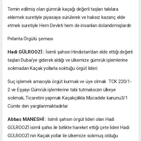
Temin edilmiş olan gümrük kaçağı değerli taşları takılara
eklemek suretiyle piyasaya sürülerek ve haksız kazanç elde
etmek suretiyle Hem Devleti hem de insanları dolandırmışlardır.
Pırlanta Örgütü şeması
Hadi GÜLROOZİ :
İsimli şahsın Hindistan'dan elde ettiği değerli
taşları Dubai'ye giderek aldığı ve ülkemize gümrük işlemlerine
sokmadan Kaçak yollarla soktuğu örgüt lideri.
Suç işlemek amacıyla örgüt kurmak ve üye olmak TCK 220/1-
2 ve Eşyayı Gümrük işlemlerine tabi tutmaksızın ülkeye
sokmak, Ticaretini yapmak Kaçakçılıkla Mücadele kanunu3/1
Cümle den yargılanmaktadırlar.
Abbas MANESHİ :
Isimli şahsın örgüt lideri olan Hadi
GÜLROOZİ isimli şahıs ile birlikte hareket ettiği çete lideri Hadi
GÜLROOZİ nin Kaçak yollar ile ülkemize sokmuş olduğu