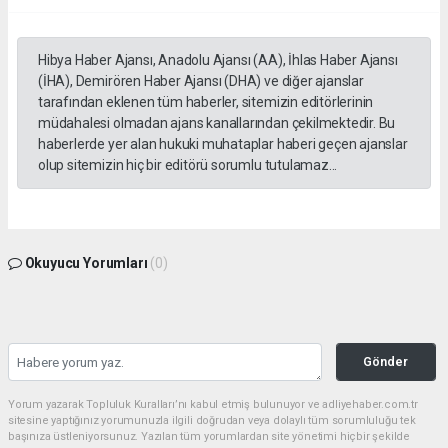
Hibya Haber Ajansı, Anadolu Ajansı (AA), İhlas Haber Ajansı
(İHA), Demirören Haber Ajansı (DHA) ve diğer ajanslar
tarafından eklenen tüm haberler, sitemizin editörlerinin
müdahalesi olmadan ajans kanallarından çekilmektedir. Bu
haberlerde yer alan hukuki muhataplar haberi geçen ajanslar
olup sitemizin hiç bir editörü sorumlu tutulamaz...
Okuyucu Yorumları
(0)
Gönder
Yorum yazarak Topluluk Kuralları’nı kabul etmiş bulunuyor ve adliyehaber.com.tr
sitesine yaptığınız yorumunuzla ilgili doğrudan veya dolaylı tüm sorumluluğu tek
başınıza üstleniyorsunuz. Yazılan tüm yorumlardan site yönetimi hiçbir şekilde