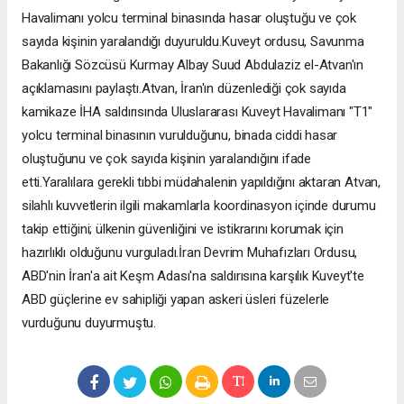
Havalimanı yolcu terminal binasında hasar oluştuğu ve çok
sayıda kişinin yaralandığı duyuruldu.Kuveyt ordusu, Savunma
Bakanlığı Sözcüsü Kurmay Albay Suud Abdulaziz el-Atvan'ın
açıklamasını paylaştı.Atvan, İran'ın düzenlediği çok sayıda
kamikaze İHA saldırısında Uluslararası Kuveyt Havalimanı "T1"
yolcu terminal binasının vurulduğunu, binada ciddi hasar
oluştuğunu ve çok sayıda kişinin yaralandığını ifade
etti.Yaralılara gerekli tıbbi müdahalenin yapıldığını aktaran Atvan,
silahlı kuvvetlerin ilgili makamlarla koordinasyon içinde durumu
takip ettiğini; ülkenin güvenliğini ve istikrarını korumak için
hazırlıklı olduğunu vurguladı.İran Devrim Muhafızları Ordusu,
ABD'nin İran'a ait Keşm Adası'na saldırısına karşılık Kuveyt'te
ABD güçlerine ev sahipliği yapan askeri üsleri füzelerle
vurduğunu duyurmuştu.