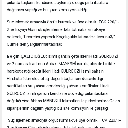
pırlanta taşlarını kendisine söylemiş olduğu pırlantacılara
dağıtımını yaptığı ve bu işten komisyon aldığı,
Suç işlemek amacıyla örgüt kurmak ve üye olmak TCK 220/1-
2 ve Eşyayı Gümrük işlemlerine tabi tutmaksızın ülkeye
sokmak, Ticaretini yapmak Kaçakçılıkla Mücadele kanunu3/1
Cümle den yargılanmaktadırlar.
Belgin ÇALICIOĞLU:
isimli şahsın çete lideri Hadi GÜLROOZİ
ve 2 numaralı adama Abbas MANESHİ isimli şahıs ile birlikte
hareket ettiği örgüt lideri Hadi GÜLROOZİ isimli şahsın
Hindistan'dan elde ettiği değerli taşlar için düzenlettiği
sertifikaları bu şahısa gönderdiği şahsın sertifikaları Hadi
GÜLROOZİ simli şansın kendisine söylediği pırlantacılara
dağıttığı yine Abbas MANESHİ talimatları ile pırlantacılara Gelen
siparişlerinin dağıtım yaptığı bu işte komisyon ile çalıştığı
Suç işlemek amacıyla örgüt kurmak ve üye olmak TCK 220/1-
2 ve Eşyayı Gümrük işlemlerine tabi tutmaksızın ülkeye