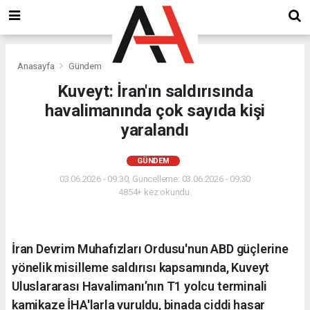
Anasayfa
Gündem
Kuveyt: İran'ın saldırısında
havalimanında çok sayıda kişi
yaralandı
GÜNDEM
03.06.2026 - 09:30, Güncelleme: 03.06.2026 - 09:30
4854+ kez okundu.
İran Devrim Muhafızları Ordusu'nun ABD güçlerine
yönelik misilleme saldırısı kapsamında, Kuveyt
Uluslararası Havalimanı’nın T1 yolcu terminali
kamikaze İHA'larla vuruldu, binada ciddi hasar