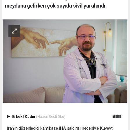
meydana gelirken çok sayıda sivil yaralandı.
Erkek
|
Kadın
(Haberi Sesli Oku)
İran'ın düzenlediği kamikaze İHA saldırısı nedeniyle Kuveyt