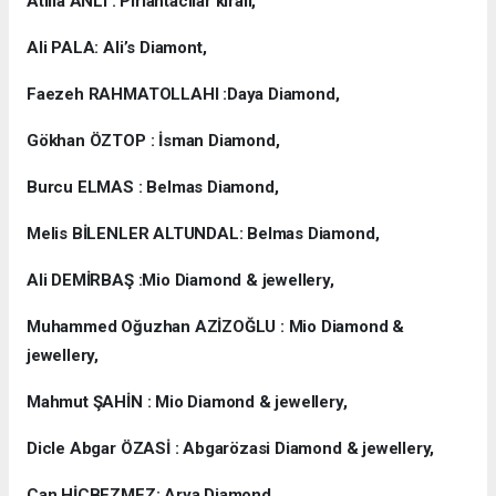
Atilla ANLI : Pırlantacılar kıralı,
Ali PALA: Ali’s Diamont,
Faezeh RAHMATOLLAHI :Daya Diamond,
Gökhan ÖZTOP : İsman Diamond,
Burcu ELMAS : Belmas Diamond,
Melis BİLENLER ALTUNDAL: Belmas Diamond,
Ali DEMİRBAŞ :Mio Diamond & jewellery,
Muhammed Oğuzhan AZİZOĞLU : Mio Diamond &
jewellery,
Mahmut ŞAHİN : Mio Diamond & jewellery,
Dicle Abgar ÖZASİ : Abgarözasi Diamond & jewellery,
Can HİÇBEZMEZ: Arya Diamond