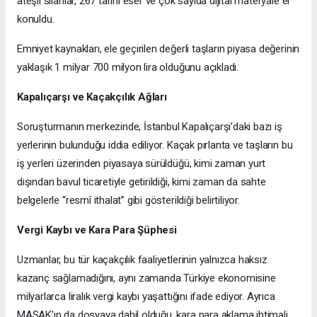
ateşli silahlar, 267 tarihi eser ve çok sayıda dijital materyale el
konuldu.
Emniyet kaynakları, ele geçirilen değerli taşların piyasa değerinin
yaklaşık 1 milyar 700 milyon lira olduğunu açıkladı.
Kapalıçarşı ve Kaçakçılık Ağları
Soruşturmanın merkezinde, İstanbul Kapalıçarşı’daki bazı iş
yerlerinin bulunduğu iddia ediliyor. Kaçak pırlanta ve taşların bu
iş yerleri üzerinden piyasaya sürüldüğü, kimi zaman yurt
dışından bavul ticaretiyle getirildiği, kimi zaman da sahte
belgelerle “resmî ithalat” gibi gösterildiği belirtiliyor.
Vergi Kaybı ve Kara Para Şüphesi
Uzmanlar, bu tür kaçakçılık faaliyetlerinin yalnızca haksız
kazanç sağlamadığını, aynı zamanda Türkiye ekonomisine
milyarlarca liralık vergi kaybı yaşattığını ifade ediyor. Ayrıca
MASAK’ın da dosyaya dahil olduğu, kara para aklama ihtimali