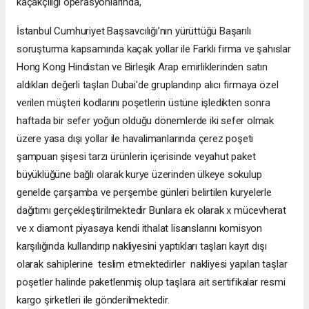
kaçakçılığı operasyonlarında,
İstanbul Cumhuriyet Başsavcılığı’nın yürüttüğü Başarılı
soruşturma kapsamında kaçak yollar ile Farklı firma ve şahıslar
Hong Kong Hindistan ve Birleşik Arap emirliklerinden satın
aldıkları değerli taşları Dubai'de gruplandırıp alıcı firmaya özel
verilen müşteri kodlarını poşetlerin üstüne işledikten sonra
haftada bir sefer yoğun olduğu dönemlerde iki sefer olmak
üzere yasa dışı yollar ile havalimanlarında çerez poşeti
şampuan şişesi tarzı ürünlerin içerisinde veyahut paket
büyüklüğüne bağlı olarak kurye üzerinden ülkeye sokulup
genelde çarşamba ve perşembe günleri belirtilen kuryelerle
dağıtımı gerçekleştirilmektedir Bunlara ek olarak x mücevherat
ve x diamont piyasaya kendi ithalat lisanslarını komisyon
karşılığında kullandırıp nakliyesini yaptıkları taşları kayıt dışı
olarak sahiplerine teslim etmektedirler nakliyesi yapılan taşlar
poşetler halinde paketlenmiş olup taşlara ait sertifikalar resmi
kargo şirketleri ile gönderilmektedir.