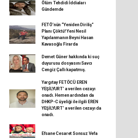
Ölüm Tehdidi İddiaları
Gündemde
FETÖ’nün “Yeniden Diriliş”
Planı Çöktü! Yeni Nesil
Yapılanmanın Beyni Hasan
Kavasoğlu Firarda
Demet Güner hakkında ki suç
duyurusu dosyasını Savcı
Cengiz Çallı kapatmış.
Yargıtay FETÖCÜ EREN
YEŞİLYURT’ a verilen cezayı
onadı. Hemen ardından da
DHKP-C üyeliği ile ilgili EREN
YEŞİLYURT’ a verilen cezayı da
onadı.
Efsane Cesaret Sonsuz Vefa