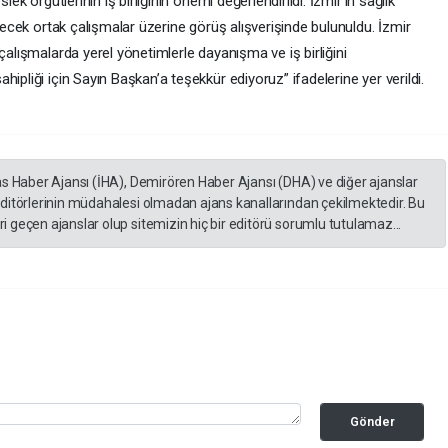
lek örgütlerinin iş birliğinin önemi değerlendirildi. İzmir’in sağlık
ilecek ortak çalışmalar üzerine görüş alışverişinde bulunuldu. İzmir
çalışmalarda yerel yönetimlerle dayanışma ve iş birliğini
ipliği için Sayın Başkan’a teşekkür ediyoruz” ifadelerine yer verildi.
as Haber Ajansı (İHA), Demirören Haber Ajansı (DHA) ve diğer ajanslar
editörlerinin müdahalesi olmadan ajans kanallarından çekilmektedir. Bu
 geçen ajanslar olup sitemizin hiç bir editörü sorumlu tutulamaz...
Gönder