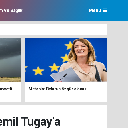
im Ve Sağlık
Menü
uvvetli
Metsola: Belarus özgür olacak
emil Tugay’a