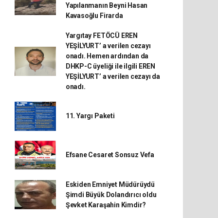
Yapılanmanın Beyni Hasan
Kavasoğlu Firarda
Yargıtay FETÖCÜ EREN
YEŞİLYURT’ a verilen cezayı
onadı. Hemen ardından da
DHKP-C üyeliği ile ilgili EREN
YEŞİLYURT’ a verilen cezayı da
onadı.
11. Yargı Paketi
Efsane Cesaret Sonsuz Vefa
Eskiden Emniyet Müdürüydü
Şimdi Büyük Dolandırıcı oldu
Şevket Karaşahin Kimdir?