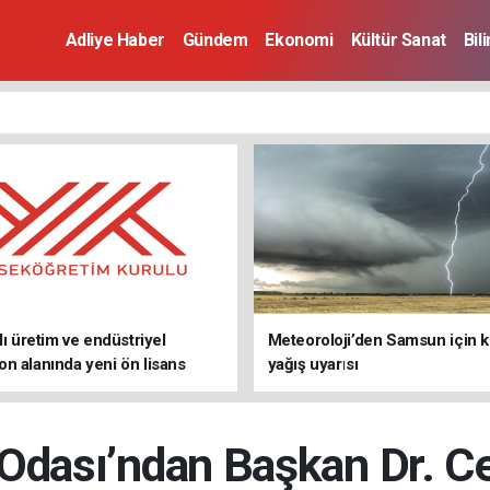
Adliye Haber
Gündem
Ekonomi
Kültür Sanat
Bil
lı üretim ve endüstriyel
Meteoroloji’den Samsun için k
n alanında yeni ön lisans
yağış uyarısı
arını duyurdu
 Odası’ndan Başkan Dr. C