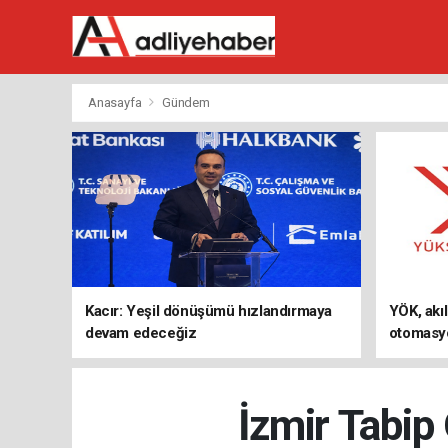
Anasayfa
Gündem
Kacır: Yeşil dönüşümü hızlandırmaya
YÖK, akıl
devam edeceğiz
otomasyo
programl
İzmir Tabip