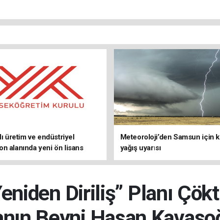
lı üretim ve endüstriyel
Meteoroloji’den Samsun için k
n alanında yeni ön lisans
yağış uyarısı
arını duyurdu
niden Diriliş” Planı Çökt
nın Beyni Hasan Kavasoğ