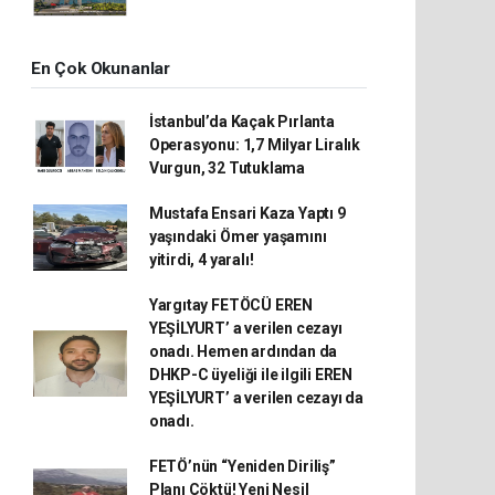
En Çok Okunanlar
İstanbul’da Kaçak Pırlanta
Operasyonu: 1,7 Milyar Liralık
Vurgun, 32 Tutuklama
Mustafa Ensari Kaza Yaptı 9
yaşındaki Ömer yaşamını
yitirdi, 4 yaralı!
Yargıtay FETÖCÜ EREN
YEŞİLYURT’ a verilen cezayı
onadı. Hemen ardından da
DHKP-C üyeliği ile ilgili EREN
YEŞİLYURT’ a verilen cezayı da
onadı.
FETÖ’nün “Yeniden Diriliş”
Planı Çöktü! Yeni Nesil