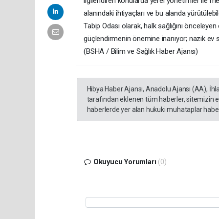
ilgilendiren konularda yerel yönetimler ile mes
alanındaki ihtiyaçları ve bu alanda yürütüleb
Tabip Odası olarak, halk sağlığını önceleyen 
güçlendirmenin önemine inanıyor; nazik ev sah
(BSHA / Bilim ve Sağlık Haber Ajansı)
Hibya Haber Ajansı, Anadolu Ajansı (AA), İhl
tarafından eklenen tüm haberler, sitemizin 
haberlerde yer alan hukuki muhataplar haberi
Okuyucu Yorumları
(0)