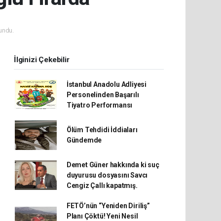
undu.
İlginizi Çekebilir
İstanbul Anadolu Adliyesi
Personelinden Başarılı
Tiyatro Performansı
Ölüm Tehdidi İddiaları
Gündemde
Demet Güner hakkında ki suç
duyurusu dosyasını Savcı
Cengiz Çallı kapatmış.
FETÖ’nün “Yeniden Diriliş”
Planı Çöktü! Yeni Nesil