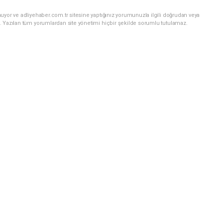
uyor ve adliyehaber.com.tr sitesine yaptığınız yorumunuzla ilgili doğrudan veya
. Yazılan tüm yorumlardan site yönetimi hiçbir şekilde sorumlu tutulamaz.