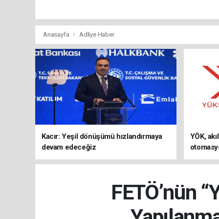
Anasayfa
Adliye Haber
Kacır: Yeşil dönüşümü hızlandırmaya
YÖK, akıl
devam edeceğiz
otomasyo
programl
FETÖ’nün “Ye
Yapılanma