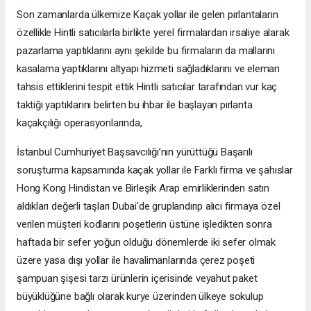
Son zamanlarda ülkemize Kaçak yollar ile gelen pırlantaların
özellikle Hintli satıcılarla birlikte yerel firmalardan irsaliye alarak
pazarlama yaptıklarını aynı şekilde bu firmaların da mallarını
kasalama yaptıklarını altyapı hizmeti sağladıklarını ve eleman
tahsis ettiklerini tespit ettik Hintli satıcılar tarafından vur kaç
taktiği yaptıklarını belirten bu ihbar ile başlayan pırlanta
kaçakçılığı operasyonlarında,
İstanbul Cumhuriyet Başsavcılığı’nın yürüttüğü Başarılı
soruşturma kapsamında kaçak yollar ile Farklı firma ve şahıslar
Hong Kong Hindistan ve Birleşik Arap emirliklerinden satın
aldıkları değerli taşları Dubai'de gruplandırıp alıcı firmaya özel
verilen müşteri kodlarını poşetlerin üstüne işledikten sonra
haftada bir sefer yoğun olduğu dönemlerde iki sefer olmak
üzere yasa dışı yollar ile havalimanlarında çerez poşeti
şampuan şişesi tarzı ürünlerin içerisinde veyahut paket
büyüklüğüne bağlı olarak kurye üzerinden ülkeye sokulup