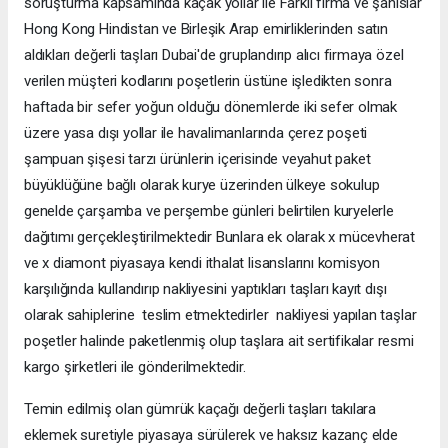
soruşturma kapsamında kaçak yollar ile Farklı firma ve şahıslar
Hong Kong Hindistan ve Birleşik Arap emirliklerinden satın
aldıkları değerli taşları Dubai'de gruplandırıp alıcı firmaya özel
verilen müşteri kodlarını poşetlerin üstüne işledikten sonra
haftada bir sefer yoğun olduğu dönemlerde iki sefer olmak
üzere yasa dışı yollar ile havalimanlarında çerez poşeti
şampuan şişesi tarzı ürünlerin içerisinde veyahut paket
büyüklüğüne bağlı olarak kurye üzerinden ülkeye sokulup
genelde çarşamba ve perşembe günleri belirtilen kuryelerle
dağıtımı gerçekleştirilmektedir Bunlara ek olarak x mücevherat
ve x diamont piyasaya kendi ithalat lisanslarını komisyon
karşılığında kullandırıp nakliyesini yaptıkları taşları kayıt dışı
olarak sahiplerine teslim etmektedirler nakliyesi yapılan taşlar
poşetler halinde paketlenmiş olup taşlara ait sertifikalar resmi
kargo şirketleri ile gönderilmektedir.
Temin edilmiş olan gümrük kaçağı değerli taşları takılara
eklemek suretiyle piyasaya sürülerek ve haksız kazanç elde