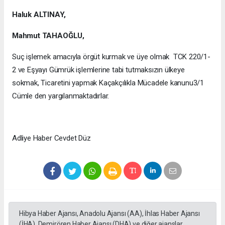
Haluk ALTINAY,
Mahmut TAHAOĞLU,
Suç işlemek amacıyla örgüt kurmak ve üye olmak TCK 220/1-
2 ve Eşyayı Gümrük işlemlerine tabi tutmaksızın ülkeye
sokmak, Ticaretini yapmak Kaçakçılıkla Mücadele kanunu3/1
Cümle den yargılanmaktadırlar.
Adliye Haber Cevdet Düz
Hibya Haber Ajansı, Anadolu Ajansı (AA), İhlas Haber Ajansı
(İHA), Demirören Haber Ajansı (DHA) ve diğer ajanslar