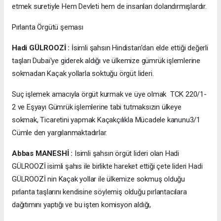
etmek suretiyle Hem Devleti hem de insanları dolandırmışlardır.
Pırlanta Örgütü şeması
Hadi GÜLROOZİ :
İsimli şahsın Hindistan'dan elde ettiği değerli
taşları Dubai'ye giderek aldığı ve ülkemize gümrük işlemlerine
sokmadan Kaçak yollarla soktuğu örgüt lideri.
Suç işlemek amacıyla örgüt kurmak ve üye olmak TCK 220/1-
2 ve Eşyayı Gümrük işlemlerine tabi tutmaksızın ülkeye
sokmak, Ticaretini yapmak Kaçakçılıkla Mücadele kanunu3/1
Cümle den yargılanmaktadırlar.
Abbas MANESHİ :
Isimli şahsın örgüt lideri olan Hadi
GÜLROOZİ isimli şahıs ile birlikte hareket ettiği çete lideri Hadi
GÜLROOZİ nin Kaçak yollar ile ülkemize sokmuş olduğu
pırlanta taşlarını kendisine söylemiş olduğu pırlantacılara
dağıtımını yaptığı ve bu işten komisyon aldığı,