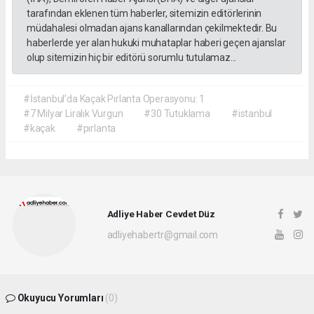
tarafından eklenen tüm haberler, sitemizin editörlerinin
müdahalesi olmadan ajans kanallarından çekilmektedir. Bu
haberlerde yer alan hukuki muhataplar haberi geçen ajanslar
olup sitemizin hiç bir editörü sorumlu tutulamaz...
#İstanbul’da Kaçak Pırlanta Operasyonu: 1
#7 Milyar Liralık Vurgun
#30 Tutuklama
#istanbul
#kaçak
#pırlanta
Adliye Haber Cevdet Düz
adliyehabertr@gmail.com
Okuyucu Yorumları
(0)