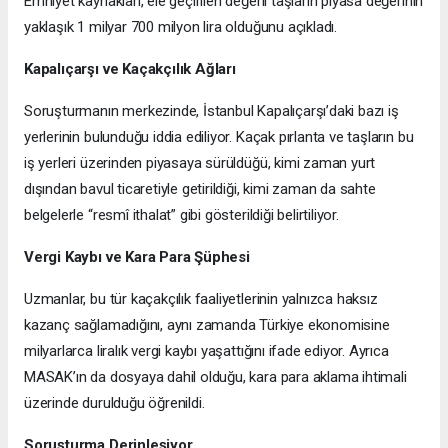
Emniyet kaynakları, ele geçirilen değerli taşların piyasa değerinin
yaklaşık 1 milyar 700 milyon lira olduğunu açıkladı.
Kapalıçarşı ve Kaçakçılık Ağları
Soruşturmanın merkezinde, İstanbul Kapalıçarşı’daki bazı iş
yerlerinin bulunduğu iddia ediliyor. Kaçak pırlanta ve taşların bu
iş yerleri üzerinden piyasaya sürüldüğü, kimi zaman yurt
dışından bavul ticaretiyle getirildiği, kimi zaman da sahte
belgelerle “resmî ithalat” gibi gösterildiği belirtiliyor.
Vergi Kaybı ve Kara Para Şüphesi
Uzmanlar, bu tür kaçakçılık faaliyetlerinin yalnızca haksız
kazanç sağlamadığını, aynı zamanda Türkiye ekonomisine
milyarlarca liralık vergi kaybı yaşattığını ifade ediyor. Ayrıca
MASAK’ın da dosyaya dahil olduğu, kara para aklama ihtimali
üzerinde durulduğu öğrenildi.
Soruşturma Derinleşiyor