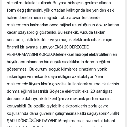
stearil metakrilat kullandı. Bu yapı, hidrojelin gerilme altında
form değiştirmesini, yük ortadan kalktığında ise yeniden eski
haline dönebilmesini sağladı. Laboratuvar testlerinde
malzemenin kırılmadan önce orijinal uzunluğunun dokuz katına
kadar uzayabildiği gösterildi. Bu esneklik, vücuda takılan
sensörler, akıllı tekstiller ve yumuşak elektronik cihazlar için
önemli bir avantaj sunuyor.EKSİ 20 DERECEDE
PERFORMANSINI KORUDUGeleneksel hidrojel elektrolitlerin en
büyük sorunlarından biri düşük sıcaklıklarda donma eğilimi
göstermesi. Bu durum, soğuk iklimlerde cihazların iyonik
iletkenliğini ve mekanik dayanıklılığını azaltabiliyor. Yeni
malzemede lityum klorür çözeltisi kullanılarak su moleküllerinin
donma eğilimi bastırıldı. Böylece elektrolit, eksi 20 santigrat
derecede dahi iyonik iletkenliğini ve mekanik performansını
koruyabildi. Bu özellik, giyilebilir elektroniklerin zorlu çevre
koşullarında daha güvenilir çalışmasına katkı sağlayabilir.45 BİN
ŞARJ DÖNGÜSÜNE DAYANDIAraştırmacılar, sıvı metal tabanlı