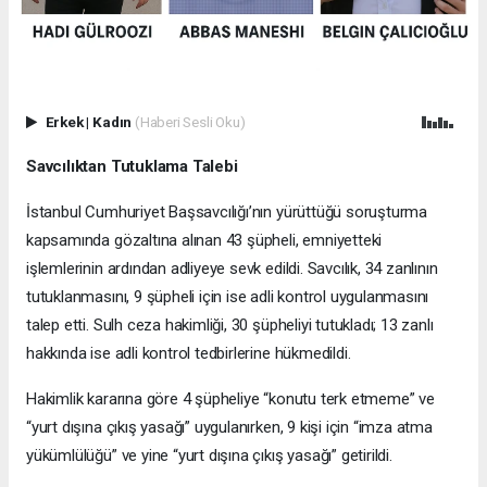
Erkek
|
Kadın
(Haberi Sesli Oku)
Savcılıktan Tutuklama Talebi
İstanbul Cumhuriyet Başsavcılığı’nın yürüttüğü soruşturma
kapsamında gözaltına alınan 43 şüpheli, emniyetteki
işlemlerinin ardından adliyeye sevk edildi. Savcılık, 34 zanlının
tutuklanmasını, 9 şüpheli için ise adli kontrol uygulanmasını
talep etti. Sulh ceza hakimliği, 30 şüpheliyi tutukladı; 13 zanlı
hakkında ise adli kontrol tedbirlerine hükmedildi.
Hakimlik kararına göre 4 şüpheliye “konutu terk etmeme” ve
“yurt dışına çıkış yasağı” uygulanırken, 9 kişi için “imza atma
yükümlülüğü” ve yine “yurt dışına çıkış yasağı” getirildi.