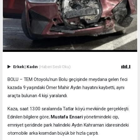
Erkek
|
Kadın
(Haberi Sesli Oku)
BOLU – TEM Otoyolu’nun Bolu geçişinde meydana gelen feci
kazada 9 yaşındaki Ömer Mahir Aydın hayatını kaybetti, aynı
araçta bulunan 4 kişi yaralandı.
Kaza, saat 13.00 sıralarında Tatlar köyü mevkiinde gerçekleşti.
Edinilen bilgilere göre;
Mustafa Ensari
yönetimindeki cip,
emniyet şeridinde park halindeki Aydın Kahraman idaresindeki
otomobile arka kısımdan büyük bir hızla çarptı.