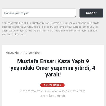
Gönder
Yorum yazarak Topluluk Kuralları’nı kabul etmiş bulunuyor ve adliyehaber.com.tr
sitesine yaptığınız yorumunuzla ilgili doğrudan veya dolaylı tüm sorumluluğu tek
başınıza üstleniyorsunuz. Yazılan tüm yorumlardan site yönetimi hiçbir şekilde
sorumlu tutulamaz.
Anasayfa
Adliye Haber
Mustafa Ensari Kaza Yaptı 9
yaşındaki Ömer yaşamını yitirdi, 4
yaralı!
ADLIYE HABER
07.11.2025 - 12:25, Güncelleme: 07.12.2025 - 09:41
3767+ kez okundu.