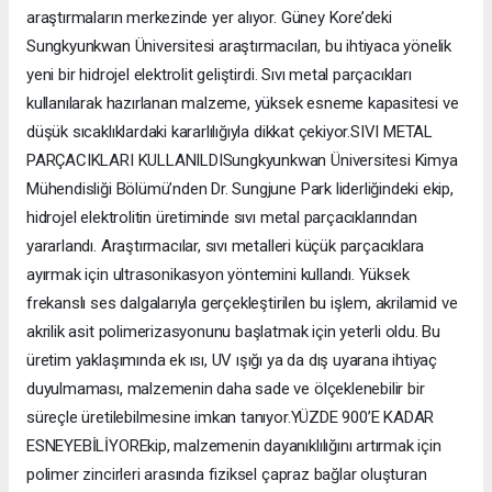
araştırmaların merkezinde yer alıyor. Güney Kore’deki
Sungkyunkwan Üniversitesi araştırmacıları, bu ihtiyaca yönelik
yeni bir hidrojel elektrolit geliştirdi. Sıvı metal parçacıkları
kullanılarak hazırlanan malzeme, yüksek esneme kapasitesi ve
düşük sıcaklıklardaki kararlılığıyla dikkat çekiyor.SIVI METAL
PARÇACIKLARI KULLANILDISungkyunkwan Üniversitesi Kimya
Mühendisliği Bölümü’nden Dr. Sungjune Park liderliğindeki ekip,
hidrojel elektrolitin üretiminde sıvı metal parçacıklarından
yararlandı. Araştırmacılar, sıvı metalleri küçük parçacıklara
ayırmak için ultrasonikasyon yöntemini kullandı. Yüksek
frekanslı ses dalgalarıyla gerçekleştirilen bu işlem, akrilamid ve
akrilik asit polimerizasyonunu başlatmak için yeterli oldu. Bu
üretim yaklaşımında ek ısı, UV ışığı ya da dış uyarana ihtiyaç
duyulmaması, malzemenin daha sade ve ölçeklenebilir bir
süreçle üretilebilmesine imkan tanıyor.YÜZDE 900’E KADAR
ESNEYEBİLİYOREkip, malzemenin dayanıklılığını artırmak için
polimer zincirleri arasında fiziksel çapraz bağlar oluşturan