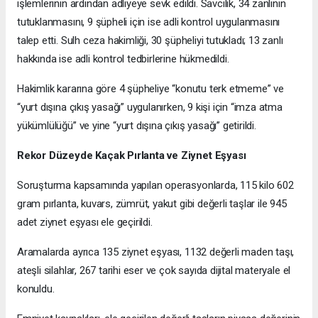
işlemlerinin ardından adliyeye sevk edildi. Savcılık, 34 zanlının
tutuklanmasını, 9 şüpheli için ise adli kontrol uygulanmasını
talep etti. Sulh ceza hakimliği, 30 şüpheliyi tutukladı; 13 zanlı
hakkında ise adli kontrol tedbirlerine hükmedildi.
Hakimlik kararına göre 4 şüpheliye “konutu terk etmeme” ve
“yurt dışına çıkış yasağı” uygulanırken, 9 kişi için “imza atma
yükümlülüğü” ve yine “yurt dışına çıkış yasağı” getirildi.
Rekor Düzeyde Kaçak Pırlanta ve Ziynet Eşyası
Soruşturma kapsamında yapılan operasyonlarda, 115 kilo 602
gram pırlanta, kuvars, zümrüt, yakut gibi değerli taşlar ile 945
adet ziynet eşyası ele geçirildi.
Aramalarda ayrıca 135 ziynet eşyası, 1132 değerli maden taşı,
ateşli silahlar, 267 tarihi eser ve çok sayıda dijital materyale el
konuldu.