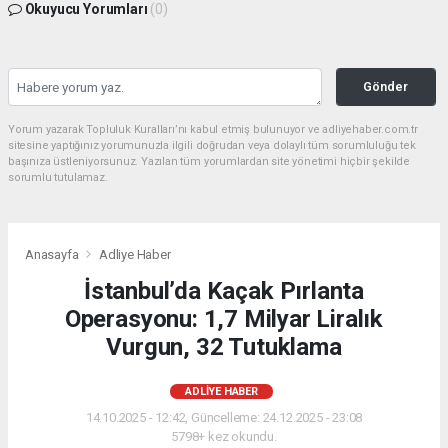
Okuyucu Yorumları
(0)
Gönder
Yorum yazarak Topluluk Kuralları’nı kabul etmiş bulunuyor ve adliyehaber.com.tr
sitesine yaptığınız yorumunuzla ilgili doğrudan veya dolaylı tüm sorumluluğu tek
başınıza üstleniyorsunuz. Yazılan tüm yorumlardan site yönetimi hiçbir şekilde
sorumlu tutulamaz.
Anasayfa
Adliye Haber
İstanbul’da Kaçak Pırlanta
Operasyonu: 1,7 Milyar Liralık
Vurgun, 32 Tutuklama
ADLIYE HABER
14.10.2025 - 12:42, Güncelleme: 24.12.2025 - 23:08
5798+ kez okundu.