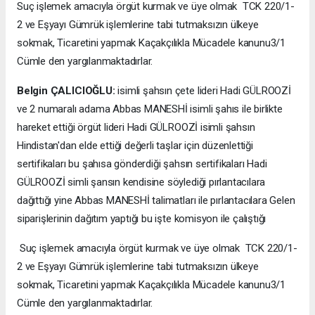
Suç işlemek amacıyla örgüt kurmak ve üye olmak TCK 220/1-
2 ve Eşyayı Gümrük işlemlerine tabi tutmaksızın ülkeye
sokmak, Ticaretini yapmak Kaçakçılıkla Mücadele kanunu3/1
Cümle den yargılanmaktadırlar.
Belgin ÇALICIOĞLU:
isimli şahsın çete lideri Hadi GÜLROOZİ
ve 2 numaralı adama Abbas MANESHİ isimli şahıs ile birlikte
hareket ettiği örgüt lideri Hadi GÜLROOZİ isimli şahsın
Hindistan'dan elde ettiği değerli taşlar için düzenlettiği
sertifikaları bu şahısa gönderdiği şahsın sertifikaları Hadi
GÜLROOZİ simli şansın kendisine söylediği pırlantacılara
dağıttığı yine Abbas MANESHİ talimatları ile pırlantacılara Gelen
siparişlerinin dağıtım yaptığı bu işte komisyon ile çalıştığı
Suç işlemek amacıyla örgüt kurmak ve üye olmak TCK 220/1-
2 ve Eşyayı Gümrük işlemlerine tabi tutmaksızın ülkeye
sokmak, Ticaretini yapmak Kaçakçılıkla Mücadele kanunu3/1
Cümle den yargılanmaktadırlar.