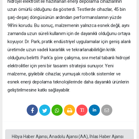
hidrojel elektrolit ile hazırlanan enerji depolama cihazlarının
uzun ömürlü olduğunu da gösterdi. Testlerde cihazlar, 45 bin
şarj-deşarj döngüsünün ardından performanslarının yüzde
98’ini korudu. Bu sonuç, malzemenin yalnızca esnek değil, aynı
zamanda uzun süreli kullanım için de dayanıklı olduğunu ortaya
koyuyor. Dr. Park, pratik endüstriyel uygulamalar için geniş alanlı
üretimde uzun vadeli kararlılık ve tekrarlanabilirliğin kritik
olduğunu belirtti. Park’a göre çalışma, sıvı metal tabanlı hidrojel
elektrolitler için yeni bir tasarım stratejisi sunuyor. Yeni
malzeme, giyilebilir cihazlar, yumuşak robotik sistemler ve
esnek enerji depolama teknolojilerinde daha dayanıklı ürünlerin
geliştirilmesine katkı sağlayabilir.
Hibya Haber Ajansı, Anadolu Ajansı (AA), İhlas Haber Ajansı