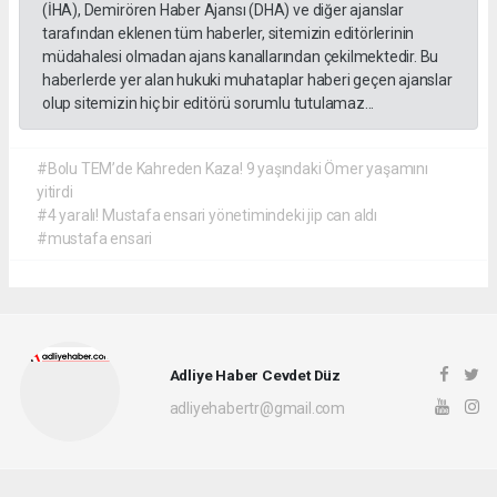
(İHA), Demirören Haber Ajansı (DHA) ve diğer ajanslar
tarafından eklenen tüm haberler, sitemizin editörlerinin
müdahalesi olmadan ajans kanallarından çekilmektedir. Bu
haberlerde yer alan hukuki muhataplar haberi geçen ajanslar
olup sitemizin hiç bir editörü sorumlu tutulamaz...
#Bolu TEM’de Kahreden Kaza! 9 yaşındaki Ömer yaşamını
yitirdi
#4 yaralı! Mustafa ensari yönetimindeki jip can aldı
#mustafa ensari
Adliye Haber Cevdet Düz
adliyehabertr@gmail.com