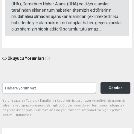
(İHA), Demirören Haber Ajansı (DHA) ve diğer ajanslar
tarafından eklenen tüm haberler, sitemizin editörlerinin
müdahalesi olmadan ajans kanallarından çekilmektedir. Bu
haberlerde yer alan hukuki muhataplar haberi geçen ajanslar
olup sitemizin hiç bir editörü sorumlu tutulamaz...
Okuyucu Yorumları
(0)
Gönder
Yorum yazarak Topluluk Kuralları’nı kabul etmiş bulunuyor ve adliyehaber.com.tr
sitesine yaptığınız yorumunuzla ilgili doğrudan veya dolaylı tüm sorumluluğu tek
başınıza üstleniyorsunuz. Yazılan tüm yorumlardan site yönetimi hiçbir şekilde
sorumlu tutulamaz.