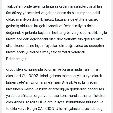
Türkiye'nin önde gelen pırlanta şirketlerinin sahipleri, ortakları,
üst düzey yöneticileri ve çalışanlarının da bu kumpasa dahil
oldukları milyon dolarlık haksız kazanç elde ettikleri Kaçak
getirmiş oldukları bu çok kıymetli ve Değerli milyon dolar
değerindeki pırlanta taşlarını herhangi bir vergi ödemedikleri gibi
ülkemizde cari açık nedeni olan dövizlerimizi alıp götürdükleri
ülke ekonomisine hiçbir faydaları olmadığı ayrıca bu sebepten
ülkemizdeki yüzlerce firmaya ticari zarar verdikleri
Belirlenmiştir.
örgüt lideri konumunda bulunan ve bu aşamada halen firari
olan Hadi GÜLROOZİ Isimli şahısın talimatlarıyla kurye olarak
bilinen çete'nin 2 numaralı elemanı Birleşik Arap Emirlikleri
ülkesinden Kargo ve kuryeler aracılığıyla gönderilen değerli taş
ya da sertifikaları örgüt yöneticisi konumunda bulunan Tutuklu
olan Abbas MANESHİ ve örgüt üyesi konumunda bulunan ve
tutuklu kurye Belgin ÇALICIOĞLU Isimli şahıslar arasında suç