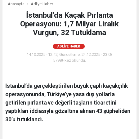
Anasayfa
Adliye Haber
İstanbul’da Kaçak Pırlanta
Operasyonu: 1,7 Milyar Liralık
Vurgun, 32 Tutuklama
ADLIYE HABER
14.10.2025 - 12:42, Güncelleme: 24.12.2025 - 23:08
5798+ kez okundu.
İstanbul’da gerçekleştirilen büyük çaplı kaçakçılık
operasyonunda, Türkiye’ye yasa dışı yollarla
getirilen pırlanta ve değerli taşların ticaretini
yaptıkları iddiasıyla gözaltına alınan 43 şüpheliden
30’u tutuklandı.