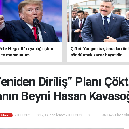
ete Hegseth'in yaptığı işten
Çiftçi: Yangını başlamadan ön
rece memnunum
söndürmek kadar hayatidir
niden Diriliş” Planı Çökt
nın Beyni Hasan Kavasoğ
20.11.2025 - 19:17, Güncelleme: 20.11.2025 - 19:55
1472+ kez ok
 Haber