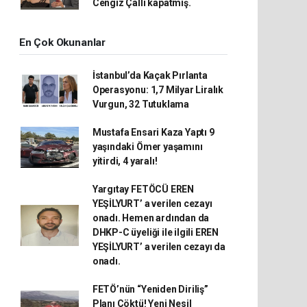
Cengiz Çallı kapatmış.
En Çok Okunanlar
İstanbul’da Kaçak Pırlanta
Operasyonu: 1,7 Milyar Liralık
Vurgun, 32 Tutuklama
Mustafa Ensari Kaza Yaptı 9
yaşındaki Ömer yaşamını
yitirdi, 4 yaralı!
Yargıtay FETÖCÜ EREN
YEŞİLYURT’ a verilen cezayı
onadı. Hemen ardından da
DHKP-C üyeliği ile ilgili EREN
YEŞİLYURT’ a verilen cezayı da
onadı.
FETÖ’nün “Yeniden Diriliş”
Planı Çöktü! Yeni Nesil