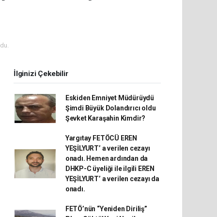
du.
İlginizi Çekebilir
Eskiden Emniyet Müdürüydü
Şimdi Büyük Dolandırıcı oldu
Şevket Karaşahin Kimdir?
Yargıtay FETÖCÜ EREN
YEŞİLYURT’ a verilen cezayı
onadı. Hemen ardından da
DHKP-C üyeliği ile ilgili EREN
YEŞİLYURT’ a verilen cezayı da
onadı.
FETÖ’nün “Yeniden Diriliş”