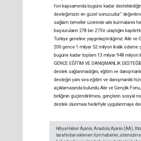
fon kapsamında bugüne kadar desteklediğimi
desteğimizin en güzel sonucudur.” değerl
sağlam temeller üzerinde aile kurmalarını hed
başvuruların 278 bin 275’e ulaştığını kaydetti
Türkiye geneline yaygınlaştırdığımız Aile ve 
200 gence 1 milyar 52 milyon liralık ödeme g
bugüne kadar toplam 13 milyar 948 milyon lir
GENCE EĞİTİM VE DANIŞMANLIK DESTEĞİBaka
destek sağlanmadığını, eğitim ve danışmanlı
desteğin yanı sıra eğitim ve danışmanlık hi
açıklamasında bulundu.Aile ve Gençlik Fonu, e
birliğinin güçlendirilmesi, gençlerin sosyal 
destek olunması hedefiyle uygulanmaya de
Hibya Haber Ajansı, Anadolu Ajansı (AA), İhl
tarafından eklenen tüm haberler, sitemizin 