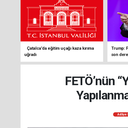
Çatalca'da eğitim uçağı kaza kırıma
Trump: P
uğradı
son de
FETÖ’nün “Ye
Yapılanma
Adliye