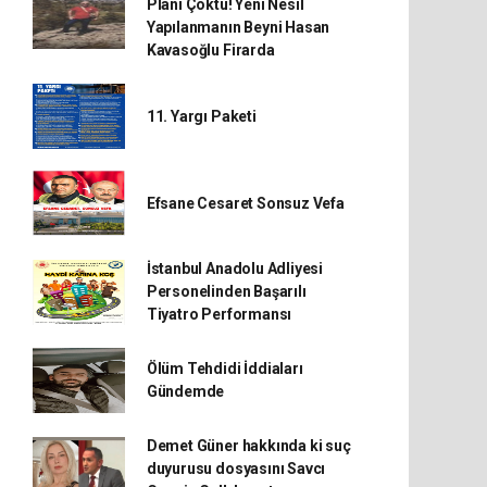
Planı Çöktü! Yeni Nesil
Yapılanmanın Beyni Hasan
Kavasoğlu Firarda
11. Yargı Paketi
Efsane Cesaret Sonsuz Vefa
İstanbul Anadolu Adliyesi
Personelinden Başarılı
Tiyatro Performansı
Ölüm Tehdidi İddiaları
Gündemde
Demet Güner hakkında ki suç
duyurusu dosyasını Savcı