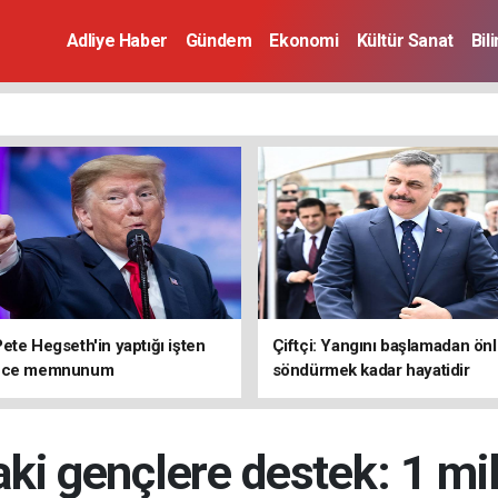
Adliye Haber
Gündem
Ekonomi
Kültür Sanat
Bil
ete Hegseth'in yaptığı işten
Çiftçi: Yangını başlamadan ön
rece memnunum
söndürmek kadar hayatidir
daki gençlere destek: 1 mi