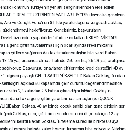
çlik Fonu’nun Türkiye’nin yer altı zenginliklerinden elde edilen
BAŞVURULAR E-DEVLET ÜZERİNDEN YAPILABİLİYORBu kaynakla gençlerin
aş, Aile ve Gençlik Fonu’nun 81 ilde yürütüldüğünü vurguladı.Göktaş,
ini güçlendirmeyi hedefliyoruz. Gençlerimiz, başvurularını
e-Devlet üzerinden yapabilirler.” ifadelerini kullandı.KREDİ MİKTARI
 genç çiftin faydalanması için ocak ayında kredi miktarını
apan çiftlere sağlanan destek tutarlarına ilişkin bilgi verdi.Bakan
e 18-25 yaş arasında olması halinde 250 bin lira, 26-29 yaş aralığında
k sağlıyoruz. Başvurusu onaylanan çiftlerimize kredi desteğini 48 ay
ruz.” bilgisini paylaştı.GELİR ŞARTI YÜKSELTİLDİBakan Göktaş, fondan
ükseltildiğini açıkladı.Bu kapsamda gelir durumu değerlendirmesinde
i ücretin 2,3 katından 2,5 katına çıkarıldığını bildirdi.Göktaş’ın
ondan daha fazla genç çiftin yararlanması amaçlanıyor.ÇOCUK
Bakan Göktaş, 48 ay içinde çocuk sahibi olan genç çiftlerin geri
değindi.Göktaş, genç çiftlerin geri ödemelerini ilk çocuk için 12 ay
lediklerini belirtti.Bakan Göktaş, “Erteleme süreci ile birlikte 60 aya
sahibi olunması halinde kalan borcun tamamını hibe ediyoruz. Nitekim