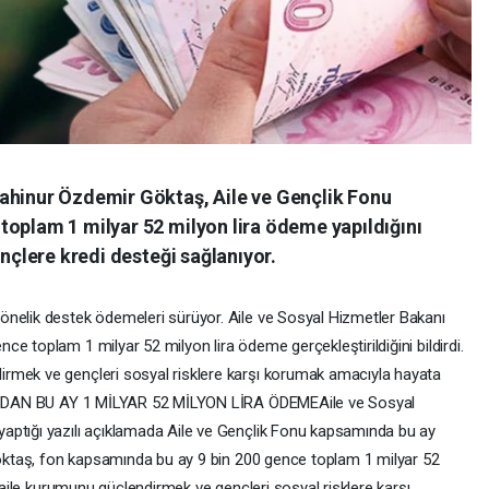
ahinur Özdemir Göktaş, Aile ve Gençlik Fonu
toplam 1 milyar 52 milyon lira ödeme yapıldığını
ençlere kredi desteği sağlanıyor.
önelik destek ödemeleri sürüyor. Aile ve Sosyal Hizmetler Bakanı
e toplam 1 milyar 52 milyon lira ödeme gerçekleştirildiğini bildirdi.
rmek ve gençleri sosyal risklere karşı korumak amacıyla hayata
NU’NDAN BU AY 1 MİLYAR 52 MİLYON LİRA ÖDEMEAile ve Sosyal
aptığı yazılı açıklamada Aile ve Gençlik Fonu kapsamında bu ay
 Göktaş, fon kapsamında bu ay 9 bin 200 gence toplam 1 milyar 52
, aile kurumunu güçlendirmek ve gençleri sosyal risklere karşı