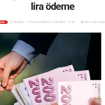
lira ödeme
21.06.2026 - 11:59, Güncelleme: 21.06.2026 - 11:59
5611+ kez okun
omi