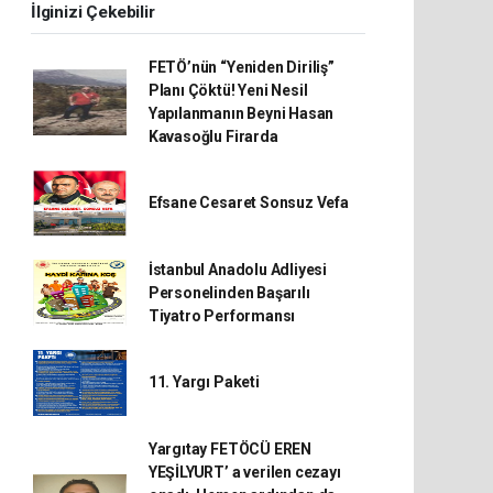
İlginizi Çekebilir
FETÖ’nün “Yeniden Diriliş”
Planı Çöktü! Yeni Nesil
Yapılanmanın Beyni Hasan
Kavasoğlu Firarda
Efsane Cesaret Sonsuz Vefa
İstanbul Anadolu Adliyesi
Personelinden Başarılı
Tiyatro Performansı
11. Yargı Paketi
Yargıtay FETÖCÜ EREN
YEŞİLYURT’ a verilen cezayı