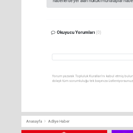
haberlerde yer alan hukuki muhataplar haberi
Okuyucu Yorumları
(0)
Yorum yazarak Topluluk Kuralları’nı kabul etmiş bulun
dolaylı tüm sorumluluğu tek başınıza üstleniyorsunuz
Anasayfa
Adliye Haber