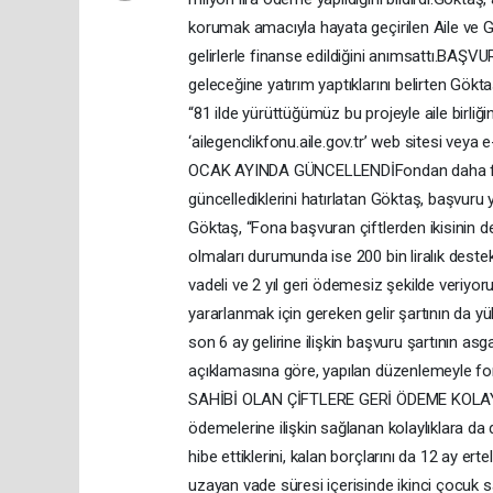
korumak amacıyla hayata geçirilen Aile ve Gen
gelirlerle finanse edildiğini anımsattı.
geleceğine yatırım yaptıklarını belirten Gökt
“81 ilde yürüttüğümüz bu projeyle aile birliğ
‘ailegenclikfonu.aile.gov.tr’ web sitesi veya 
OCAK AYINDA GÜNCELLENDİFondan daha fazla
güncellediklerini hatırlatan Göktaş, başvuru y
Göktaş, “Fona başvuran çiftlerden ikisinin d
olmaları durumunda ise 200 bin liralık deste
vadeli ve 2 yıl geri ödemesiz şekilde veriyo
yararlanmak için gereken gelir şartının da y
son 6 ay gelirine ilişkin başvuru şartının asgar
açıklamasına göre, yapılan düzenlemeyle f
SAHİBİ OLAN ÇİFTLERE GERİ ÖDEME KOLAYLIĞI
ödemelerine ilişkin sağlanan kolaylıklara da 
hibe ettiklerini, kalan borçlarını da 12 ay erte
uzayan vade süresi içerisinde ikinci çocuk 