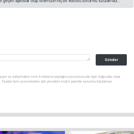
 geçen ajanslar olup sitemizin hiç bir editörü sorumlu tutulamaz...
Gönder
uyor ve adliyehaber.com.tr sitesine yaptığınız yorumunuzla ilgili doğrudan veya
. Yazılan tüm yorumlardan site yönetimi hiçbir şekilde sorumlu tutulamaz.