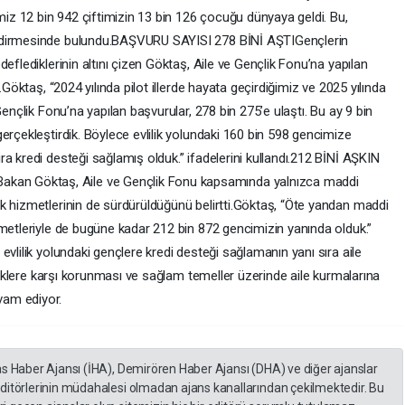
z 12 bin 942 çiftimizin 13 bin 126 çocuğu dünyaya geldi. Bu,
endirmesinde bulundu.BAŞVURU SAYISI 278 BİNİ AŞTIGençlerin
eflediklerinin altını çizen Göktaş, Aile ve Gençlik Fonu’na yapılan
.Göktaş, “2024 yılında pilot illerde hayata geçirdiğimiz ve 2025 yılında
Gençlik Fonu’na yapılan başvurular, 278 bin 275’e ulaştı. Bu ay 9 bin
erçekleştirdik. Böylece evlilik yolundaki 160 bin 598 gencimize
a kredi desteği sağlamış olduk.” ifadelerini kullandı.212 BİNİ AŞKIN
n Göktaş, Aile ve Gençlik Fonu kapsamında yalnızca maddi
k hizmetlerinin de sürdürüldüğünü belirtti.Göktaş, “Öte yandan maddi
zmetleriyle de bugüne kadar 212 bin 872 gencimizin yanında olduk.”
vlilik yolundaki gençlere kredi desteği sağlamanın yanı sıra aile
risklere karşı korunması ve sağlam temeller üzerinde aile kurmalarına
vam ediyor.
as Haber Ajansı (İHA), Demirören Haber Ajansı (DHA) ve diğer ajanslar
editörlerinin müdahalesi olmadan ajans kanallarından çekilmektedir. Bu