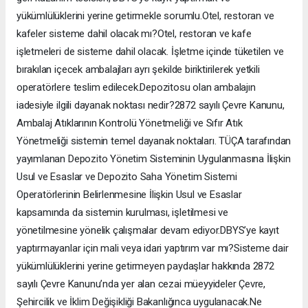
yükümlülüklerini yerine getirmekle sorumlu.Otel, restoran ve
kafeler sisteme dahil olacak mı?Otel, restoran ve kafe
işletmeleri de sisteme dahil olacak. İşletme içinde tüketilen ve
bırakılan içecek ambalajları ayrı şekilde biriktirilerek yetkili
operatörlere teslim edilecek.Depozitosu olan ambalajın
iadesiyle ilgili dayanak noktası nedir?2872 sayılı Çevre Kanunu,
Ambalaj Atıklarının Kontrolü Yönetmeliği ve Sıfır Atık
Yönetmeliği sistemin temel dayanak noktaları. TÜÇA tarafından
yayımlanan Depozito Yönetim Sisteminin Uygulanmasına İlişkin
Usul ve Esaslar ve Depozito Saha Yönetim Sistemi
Operatörlerinin Belirlenmesine İlişkin Usul ve Esaslar
kapsamında da sistemin kurulması, işletilmesi ve
yönetilmesine yönelik çalışmalar devam ediyor.DBYS’ye kayıt
yaptırmayanlar için mali veya idari yaptırım var mı?Sisteme dair
yükümlülüklerini yerine getirmeyen paydaşlar hakkında 2872
sayılı Çevre Kanunu’nda yer alan cezai müeyyideler Çevre,
Şehircilik ve İklim Değişikliği Bakanlığınca uygulanacak.Ne