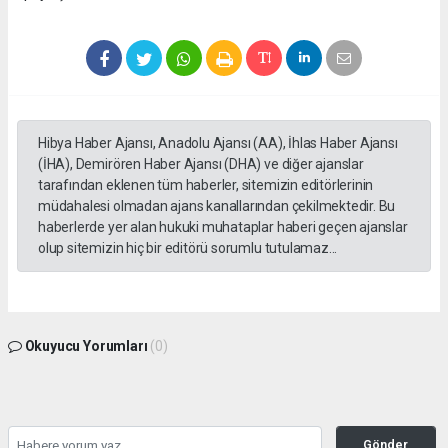
Hibya Haber Ajansı, Anadolu Ajansı (AA), İhlas Haber Ajansı
(İHA), Demirören Haber Ajansı (DHA) ve diğer ajanslar
tarafından eklenen tüm haberler, sitemizin editörlerinin
müdahalesi olmadan ajans kanallarından çekilmektedir. Bu
haberlerde yer alan hukuki muhataplar haberi geçen ajanslar
olup sitemizin hiç bir editörü sorumlu tutulamaz...
Okuyucu Yorumları
(0)
Gönder