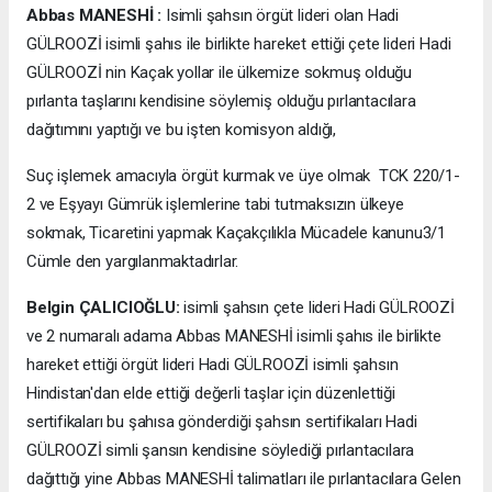
Abbas MANESHİ :
Isimli şahsın örgüt lideri olan Hadi
GÜLROOZİ isimli şahıs ile birlikte hareket ettiği çete lideri Hadi
GÜLROOZİ nin Kaçak yollar ile ülkemize sokmuş olduğu
pırlanta taşlarını kendisine söylemiş olduğu pırlantacılara
dağıtımını yaptığı ve bu işten komisyon aldığı,
Suç işlemek amacıyla örgüt kurmak ve üye olmak TCK 220/1-
2 ve Eşyayı Gümrük işlemlerine tabi tutmaksızın ülkeye
sokmak, Ticaretini yapmak Kaçakçılıkla Mücadele kanunu3/1
Cümle den yargılanmaktadırlar.
Belgin ÇALICIOĞLU:
isimli şahsın çete lideri Hadi GÜLROOZİ
ve 2 numaralı adama Abbas MANESHİ isimli şahıs ile birlikte
hareket ettiği örgüt lideri Hadi GÜLROOZİ isimli şahsın
Hindistan'dan elde ettiği değerli taşlar için düzenlettiği
sertifikaları bu şahısa gönderdiği şahsın sertifikaları Hadi
GÜLROOZİ simli şansın kendisine söylediği pırlantacılara
dağıttığı yine Abbas MANESHİ talimatları ile pırlantacılara Gelen