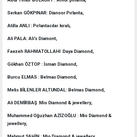
Abdi Timur BOZKURT : Amor pırlanta,
Serkan GÖKPINAR: Dianoor Pırlanta,
Atilla ANLI : Pırlantacılar kıralı,
Ali PALA: Ali’s Diamont,
Faezeh RAHMATOLLAHI :Daya Diamond,
Gökhan ÖZTOP : İsman Diamond,
Burcu ELMAS : Belmas Diamond,
Melis BİLENLER ALTUNDAL: Belmas Diamond,
Ali DEMİRBAŞ :Mio Diamond & jewellery,
Muhammed Oğuzhan AZİZOĞLU : Mio Diamond &
jewellery,
Mahmut ŞAHİN : Mio Diamond & jewellery,