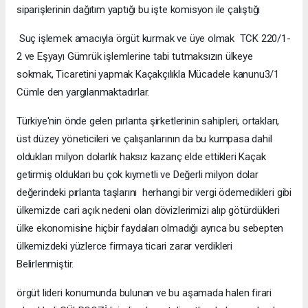
siparişlerinin dağıtım yaptığı bu işte komisyon ile çalıştığı
Suç işlemek amacıyla örgüt kurmak ve üye olmak TCK 220/1-
2 ve Eşyayı Gümrük işlemlerine tabi tutmaksızın ülkeye
sokmak, Ticaretini yapmak Kaçakçılıkla Mücadele kanunu3/1
Cümle den yargılanmaktadırlar.
Türkiye'nin önde gelen pırlanta şirketlerinin sahipleri, ortakları,
üst düzey yöneticileri ve çalışanlarının da bu kumpasa dahil
oldukları milyon dolarlık haksız kazanç elde ettikleri Kaçak
getirmiş oldukları bu çok kıymetli ve Değerli milyon dolar
değerindeki pırlanta taşlarını herhangi bir vergi ödemedikleri gibi
ülkemizde cari açık nedeni olan dövizlerimizi alıp götürdükleri
ülke ekonomisine hiçbir faydaları olmadığı ayrıca bu sebepten
ülkemizdeki yüzlerce firmaya ticari zarar verdikleri
Belirlenmiştir.
örgüt lideri konumunda bulunan ve bu aşamada halen firari