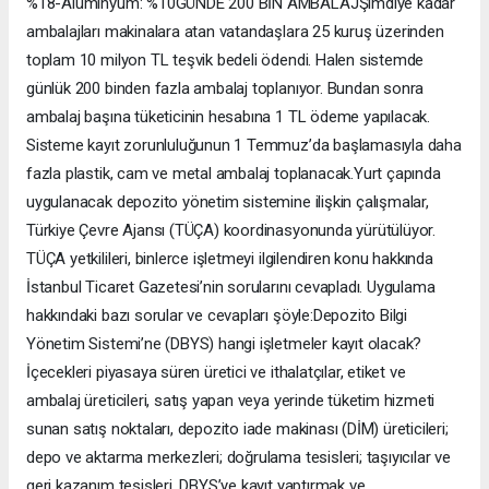
%18-Alüminyum: %10GÜNDE 200 BİN AMBALAJŞimdiye kadar
ambalajları makinalara atan vatandaşlara 25 kuruş üzerinden
toplam 10 milyon TL teşvik bedeli ödendi. Halen sistemde
günlük 200 binden fazla ambalaj toplanıyor. Bundan sonra
ambalaj başına tüketicinin hesabına 1 TL ödeme yapılacak.
Sisteme kayıt zorunluluğunun 1 Temmuz’da başlamasıyla daha
fazla plastik, cam ve metal ambalaj toplanacak.Yurt çapında
uygulanacak depozito yönetim sistemine ilişkin çalışmalar,
Türkiye Çevre Ajansı (TÜÇA) koordinasyonunda yürütülüyor.
TÜÇA yetkilileri, binlerce işletmeyi ilgilendiren konu hakkında
İstanbul Ticaret Gazetesi’nin sorularını cevapladı. Uygulama
hakkındaki bazı sorular ve cevapları şöyle:Depozito Bilgi
Yönetim Sistemi’ne (DBYS) hangi işletmeler kayıt olacak?
İçecekleri piyasaya süren üretici ve ithalatçılar, etiket ve
ambalaj üreticileri, satış yapan veya yerinde tüketim hizmeti
sunan satış noktaları, depozito iade makinası (DİM) üreticileri;
depo ve aktarma merkezleri; doğrulama tesisleri; taşıyıcılar ve
geri kazanım tesisleri, DBYS’ye kayıt yaptırmak ve