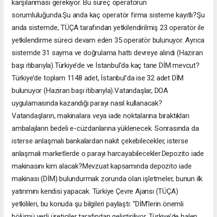
karşılanması gerekiyor. Bu süreç operatörün
sorumluluğunda.Şu anda kaç operatör firma sisteme kayıtlı?Şu
anda sistemde, TÜÇA tarafından yetkilendirilmiş 23 operatör ile
yetkilendirme süreci devam eden 35 operatör bulunuyor. Ayrıca
sistemde 31 sayma ve doğrulama hattı devreye alındı (Haziran
başı itibarıyla).Türkiye’de ve İstanbul’da kaç tane DİM mevcut?
Türkiye’de toplam 1148 adet, İstanbul’da ise 32 adet DİM
bulunuyor (Haziran başı itibarıyla).Vatandaşlar, DOA
uygulamasında kazandığı parayı nasıl kullanacak?
Vatandaşların, makinalara veya iade noktalarına bıraktıkları
ambalajların bedeli e-cüzdanlarına yüklenecek. Sonrasında da
isterse anlaşmalı bankalardan nakit çekebilecekler, isterse
anlaşmalı marketlerde o parayı harcayabilecekler.Depozito iade
makinasını kim alacak?Mevzuat kapsamında depozito iade
makinası (DİM) bulundurmak zorunda olan işletmeler, bunun ilk
yatırımını kendisi yapacak. Türkiye Çevre Ajansı (TÜÇA)
yetkilileri, bu konuda şu bilgileri paylaştı: “DİM’lerin önemli
bölümü yerli üreticiler tarafından geliştiriliyor. Türkiye’de halen