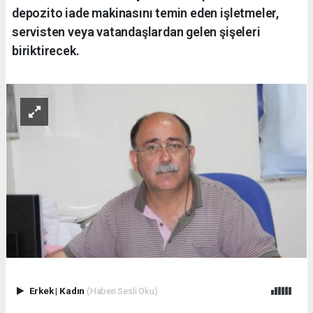
depozito iade makinasını temin eden işletmeler,
servisten veya vatandaşlardan gelen şişeleri
biriktirecek.
Erkek
|
Kadın
(Haberi Sesli Oku)