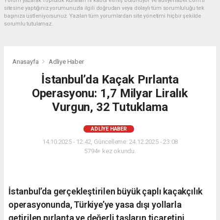
Yorum yazarak Topluluk Kuralları’nı kabul etmiş bulunuyor ve adliyehaber.com.tr
sitesine yaptığınız yorumunuzla ilgili doğrudan veya dolaylı tüm sorumluluğu tek
başınıza üstleniyorsunuz. Yazılan tüm yorumlardan site yönetimi hiçbir şekilde
sorumlu tutulamaz.
Anasayfa
Adliye Haber
İstanbul’da Kaçak Pırlanta
Operasyonu: 1,7 Milyar Liralık
Vurgun, 32 Tutuklama
ADLIYE HABER
14.10.2025 - 12:42, Güncelleme: 24.12.2025 - 23:08
5794+ kez okundu.
İstanbul’da gerçekleştirilen büyük çaplı kaçakçılık
operasyonunda, Türkiye’ye yasa dışı yollarla
getirilen pırlanta ve değerli taşların ticaretini