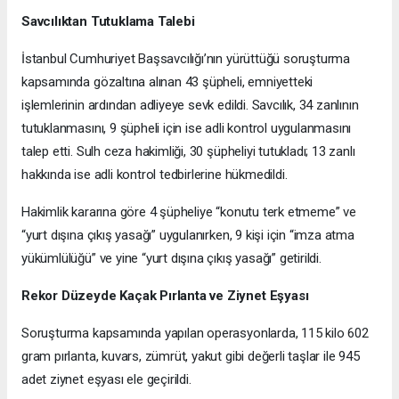
Savcılıktan Tutuklama Talebi
İstanbul Cumhuriyet Başsavcılığı’nın yürüttüğü soruşturma
kapsamında gözaltına alınan 43 şüpheli, emniyetteki
işlemlerinin ardından adliyeye sevk edildi. Savcılık, 34 zanlının
tutuklanmasını, 9 şüpheli için ise adli kontrol uygulanmasını
talep etti. Sulh ceza hakimliği, 30 şüpheliyi tutukladı; 13 zanlı
hakkında ise adli kontrol tedbirlerine hükmedildi.
Hakimlik kararına göre 4 şüpheliye “konutu terk etmeme” ve
“yurt dışına çıkış yasağı” uygulanırken, 9 kişi için “imza atma
yükümlülüğü” ve yine “yurt dışına çıkış yasağı” getirildi.
Rekor Düzeyde Kaçak Pırlanta ve Ziynet Eşyası
Soruşturma kapsamında yapılan operasyonlarda, 115 kilo 602
gram pırlanta, kuvars, zümrüt, yakut gibi değerli taşlar ile 945
adet ziynet eşyası ele geçirildi.