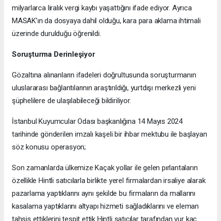
milyarlarca liralık vergi kaybı yaşattığını ifade ediyor. Ayrıca
MASAK’ın da dosyaya dahil olduğu, kara para aklama ihtimali
üzerinde durulduğu öğrenildi.
Soruşturma Derinleşiyor
Gözaltına alınanların ifadeleri doğrultusunda soruşturmanın
uluslararası bağlantılarının araştırıldığı, yurtdışı merkezli yeni
şüphelilere de ulaşılabileceği bildiriliyor.
İstanbul Kuyumcular Odası başkanlığına 14 Mayıs 2024
tarihinde gönderilen imzalı kaşeli bir ihbar mektubu ile başlayan
söz konusu operasyon;
Son zamanlarda ülkemize Kaçak yollar ile gelen pırlantaların
özellikle Hintli satıcılarla birlikte yerel firmalardan irsaliye alarak
pazarlama yaptıklarını aynı şekilde bu firmaların da mallarını
kasalama yaptıklarını altyapı hizmeti sağladıklarını ve eleman
tahsis ettiklerini tespit ettik Hintli satıcılar tarafından vur kaç