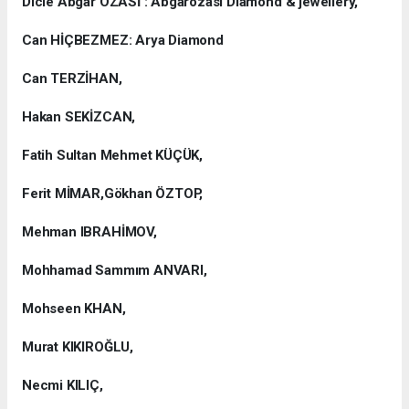
Dicle Abgar ÖZASİ : Abgarözasi Diamond & jewellery,
Can HİÇBEZMEZ: Arya Diamond
Can TERZİHAN,
Hakan SEKİZCAN,
Fatih Sultan Mehmet KÜÇÜK,
Ferit MİMAR,Gökhan ÖZTOP,
Mehman IBRAHİMOV,
Mohhamad Sammım ANVARI,
Mohseen KHAN,
Murat KIKIROĞLU,
Necmi KILIÇ,