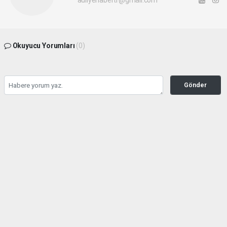
adliyehabertr@gmail.com
Okuyucu Yorumları
(0)
Gönder
Yorum yazarak Topluluk Kuralları’nı kabul etmiş bulunuyor ve adliyehaber.com.tr
sitesine yaptığınız yorumunuzla ilgili doğrudan veya dolaylı tüm sorumluluğu tek
başınıza üstleniyorsunuz. Yazılan tüm yorumlardan site yönetimi hiçbir şekilde
sorumlu tutulamaz.
haber paketi
haber scripti
haber yazılımı
Tüm hakları saklı tutulmaktadır.Copyright 2026©
Haber Yazılımı:
Web Aksiyon ®