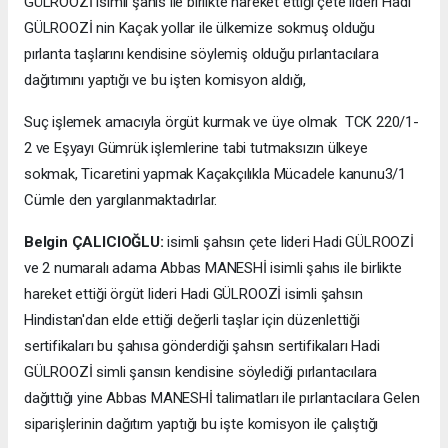
GÜLROOZİ isimli şahıs ile birlikte hareket ettiği çete lideri Hadi
GÜLROOZİ nin Kaçak yollar ile ülkemize sokmuş olduğu
pırlanta taşlarını kendisine söylemiş olduğu pırlantacılara
dağıtımını yaptığı ve bu işten komisyon aldığı,
Suç işlemek amacıyla örgüt kurmak ve üye olmak TCK 220/1-
2 ve Eşyayı Gümrük işlemlerine tabi tutmaksızın ülkeye
sokmak, Ticaretini yapmak Kaçakçılıkla Mücadele kanunu3/1
Cümle den yargılanmaktadırlar.
Belgin ÇALICIOĞLU:
isimli şahsın çete lideri Hadi GÜLROOZİ
ve 2 numaralı adama Abbas MANESHİ isimli şahıs ile birlikte
hareket ettiği örgüt lideri Hadi GÜLROOZİ isimli şahsın
Hindistan'dan elde ettiği değerli taşlar için düzenlettiği
sertifikaları bu şahısa gönderdiği şahsın sertifikaları Hadi
GÜLROOZİ simli şansın kendisine söylediği pırlantacılara
dağıttığı yine Abbas MANESHİ talimatları ile pırlantacılara Gelen
siparişlerinin dağıtım yaptığı bu işte komisyon ile çalıştığı