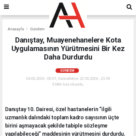
Anasayfa
Gündem
Danıştay, Muayenehanelere Kota
Uygulamasının Yürütmesini Bir Kez
Daha Durdurdu
GÜNDEM
04.06.2026 - 00:01, Güncelleme: 22.05.2026 - 23:39
5186+ kez okundu.
Danıştay 10. Dairesi, özel hastanelerin “ilgili
uzmanlık dalındaki toplam kadro sayısının üçte
birini aşmayacak şekilde tabiple sözleşme
yapılabileceği” maddesinin yürütmesini durdurdu.