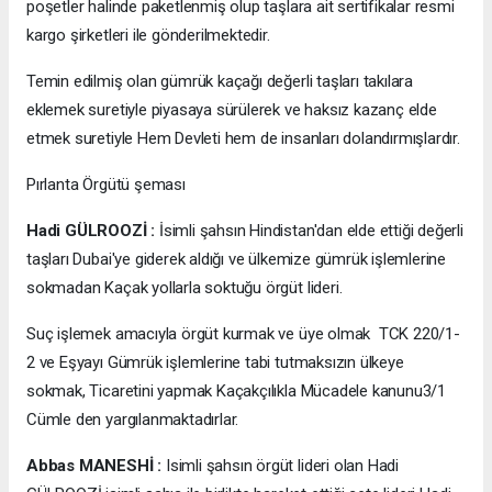
poşetler halinde paketlenmiş olup taşlara ait sertifikalar resmi
kargo şirketleri ile gönderilmektedir.
Temin edilmiş olan gümrük kaçağı değerli taşları takılara
eklemek suretiyle piyasaya sürülerek ve haksız kazanç elde
etmek suretiyle Hem Devleti hem de insanları dolandırmışlardır.
Pırlanta Örgütü şeması
Hadi GÜLROOZİ :
İsimli şahsın Hindistan'dan elde ettiği değerli
taşları Dubai'ye giderek aldığı ve ülkemize gümrük işlemlerine
sokmadan Kaçak yollarla soktuğu örgüt lideri.
Suç işlemek amacıyla örgüt kurmak ve üye olmak TCK 220/1-
2 ve Eşyayı Gümrük işlemlerine tabi tutmaksızın ülkeye
sokmak, Ticaretini yapmak Kaçakçılıkla Mücadele kanunu3/1
Cümle den yargılanmaktadırlar.
Abbas MANESHİ :
Isimli şahsın örgüt lideri olan Hadi