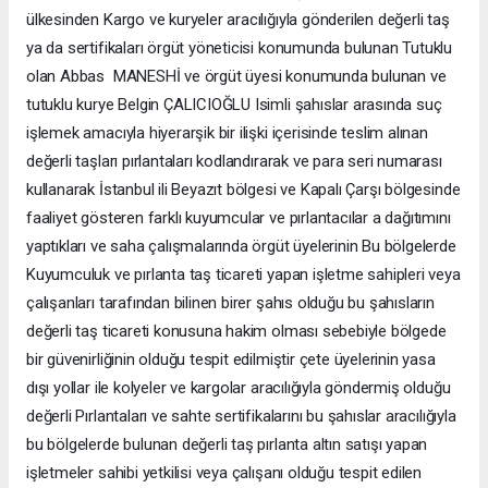
ülkesinden Kargo ve kuryeler aracılığıyla gönderilen değerli taş
ya da sertifikaları örgüt yöneticisi konumunda bulunan Tutuklu
olan Abbas MANESHİ ve örgüt üyesi konumunda bulunan ve
tutuklu kurye Belgin ÇALICIOĞLU Isimli şahıslar arasında suç
işlemek amacıyla hiyerarşik bir ilişki içerisinde teslim alınan
değerli taşları pırlantaları kodlandırarak ve para seri numarası
kullanarak İstanbul ili Beyazıt bölgesi ve Kapalı Çarşı bölgesinde
faaliyet gösteren farklı kuyumcular ve pırlantacılar a dağıtımını
yaptıkları ve saha çalışmalarında örgüt üyelerinin Bu bölgelerde
Kuyumculuk ve pırlanta taş ticareti yapan işletme sahipleri veya
çalışanları tarafından bilinen birer şahıs olduğu bu şahısların
değerli taş ticareti konusuna hakim olması sebebiyle bölgede
bir güvenirliğinin olduğu tespit edilmiştir çete üyelerinin yasa
dışı yollar ile kolyeler ve kargolar aracılığıyla göndermiş olduğu
değerli Pırlantaları ve sahte sertifikalarını bu şahıslar aracılığıyla
bu bölgelerde bulunan değerli taş pırlanta altın satışı yapan
işletmeler sahibi yetkilisi veya çalışanı olduğu tespit edilen