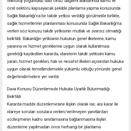
teknoloji yoğunluklu tıbbi cihaz dağılımı alanlarında kamu ve
özel sektörü kapsayacak şekilde planlama yapma konusunda
Sağlık Bakanlığı’na bir takdir yetkisi verildiği görülmekle birlikte,
sağlık hizmetlerinin planlanması konusunda Sağlık Bakanlığı’na
verilen söz konusu takdir yetkisinin mutlak ve sınırsız olmadığı
belirtildi. Bakanlığın yetkisinin hukukun genel ilkelerine, kamu
yararına ve hizmet gereklerine uygun olarak kullanılması
gerektiği kaydedilen kararda; idarelerin takdir yetkisini kamu
yararı, hizmet gerekleri, hak ve nesafet ilkeleri açısından hukuka
uygun olarak temellendirmekle yükümlü olduğu yönünde genel
değerlendirmelere yer verildi.
Dava Konusu Düzenlemede Hukuka Uyarlık Bulunmadığı
Belirtildi
Kararda madde düzenlemesine ilişkin olarak ise; ara karar ile
idareye sorulan sorulara verilen/verilmeyen yanıtlardan
sözleşmenin kadro sınırlamasına bağlanmasına ilişkin
düzenleme yapılmadan önce herhangi bir planlama