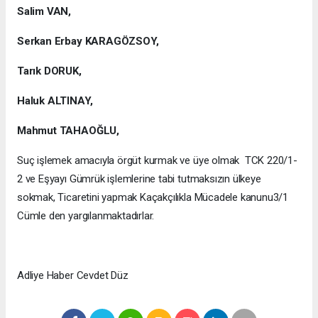
Salim VAN,
Serkan Erbay KARAGÖZSOY,
Tarık DORUK,
Haluk ALTINAY,
Mahmut TAHAOĞLU,
Suç işlemek amacıyla örgüt kurmak ve üye olmak TCK 220/1-
2 ve Eşyayı Gümrük işlemlerine tabi tutmaksızın ülkeye
sokmak, Ticaretini yapmak Kaçakçılıkla Mücadele kanunu3/1
Cümle den yargılanmaktadırlar.
Adliye Haber Cevdet Düz