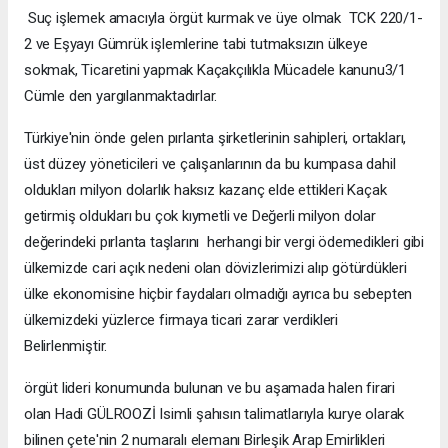
Suç işlemek amacıyla örgüt kurmak ve üye olmak TCK 220/1-
2 ve Eşyayı Gümrük işlemlerine tabi tutmaksızın ülkeye
sokmak, Ticaretini yapmak Kaçakçılıkla Mücadele kanunu3/1
Cümle den yargılanmaktadırlar.
Türkiye'nin önde gelen pırlanta şirketlerinin sahipleri, ortakları,
üst düzey yöneticileri ve çalışanlarının da bu kumpasa dahil
oldukları milyon dolarlık haksız kazanç elde ettikleri Kaçak
getirmiş oldukları bu çok kıymetli ve Değerli milyon dolar
değerindeki pırlanta taşlarını herhangi bir vergi ödemedikleri gibi
ülkemizde cari açık nedeni olan dövizlerimizi alıp götürdükleri
ülke ekonomisine hiçbir faydaları olmadığı ayrıca bu sebepten
ülkemizdeki yüzlerce firmaya ticari zarar verdikleri
Belirlenmiştir.
örgüt lideri konumunda bulunan ve bu aşamada halen firari
olan Hadi GÜLROOZİ Isimli şahısın talimatlarıyla kurye olarak
bilinen çete'nin 2 numaralı elemanı Birleşik Arap Emirlikleri