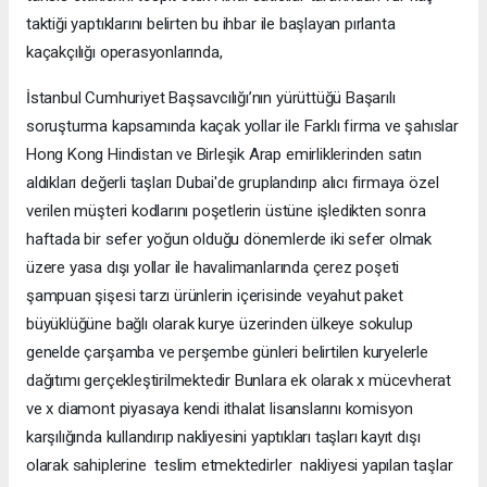
taktiği yaptıklarını belirten bu ihbar ile başlayan pırlanta
kaçakçılığı operasyonlarında,
İstanbul Cumhuriyet Başsavcılığı’nın yürüttüğü Başarılı
soruşturma kapsamında kaçak yollar ile Farklı firma ve şahıslar
Hong Kong Hindistan ve Birleşik Arap emirliklerinden satın
aldıkları değerli taşları Dubai'de gruplandırıp alıcı firmaya özel
verilen müşteri kodlarını poşetlerin üstüne işledikten sonra
haftada bir sefer yoğun olduğu dönemlerde iki sefer olmak
üzere yasa dışı yollar ile havalimanlarında çerez poşeti
şampuan şişesi tarzı ürünlerin içerisinde veyahut paket
büyüklüğüne bağlı olarak kurye üzerinden ülkeye sokulup
genelde çarşamba ve perşembe günleri belirtilen kuryelerle
dağıtımı gerçekleştirilmektedir Bunlara ek olarak x mücevherat
ve x diamont piyasaya kendi ithalat lisanslarını komisyon
karşılığında kullandırıp nakliyesini yaptıkları taşları kayıt dışı
olarak sahiplerine teslim etmektedirler nakliyesi yapılan taşlar